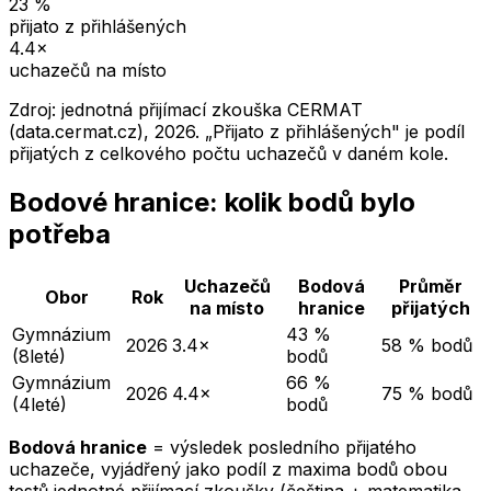
23
%
přijato z přihlášených
4.4
×
uchazečů na místo
Zdroj: jednotná přijímací zkouška CERMAT
(data.cermat.cz),
2026
. „Přijato z přihlášených" je podíl
přijatých z celkového počtu uchazečů v daném kole.
Bodové hranice: kolik bodů bylo
potřeba
Uchazečů
Bodová
Průměr
Obor
Rok
na místo
hranice
přijatých
Gymnázium
43 %
2026
3.4×
58 % bodů
(8leté)
bodů
Gymnázium
66 %
2026
4.4×
75 % bodů
(4leté)
bodů
Bodová hranice
= výsledek posledního přijatého
uchazeče, vyjádřený jako podíl z maxima bodů obou