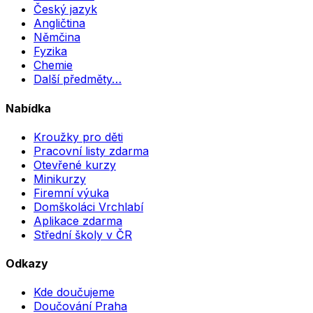
Český jazyk
Angličtina
Němčina
Fyzika
Chemie
Další předměty…
Nabídka
Kroužky pro děti
Pracovní listy zdarma
Otevřené kurzy
Minikurzy
Firemní výuka
Domškoláci Vrchlabí
Aplikace zdarma
Střední školy v ČR
Odkazy
Kde doučujeme
Doučování Praha