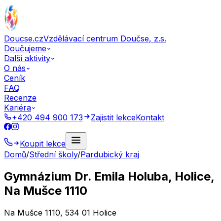
Doucse.cz
Vzdělávací centrum Doučse, z.s.
Doučujeme
Další aktivity
O nás
Ceník
FAQ
Recenze
Kariéra
+420 494 900 173
Zajistit lekce
Kontakt
Koupit lekce
Domů
/
Střední školy
/
Pardubický kraj
Gymnázium Dr. Emila Holuba, Holice,
Na Mušce 1110
Na Mušce 1110, 534 01 Holice