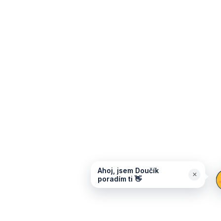
Ahoj, jsem Doučík
×
poradím ti 👋