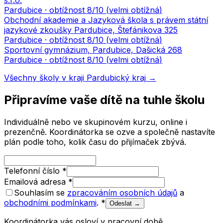
s.r.o.
Pardubice
· obtížnost
8
/10 (
velmi obtížná
)
Obchodní akademie a Jazyková škola s právem státní
jazykové zkoušky Pardubice, Štefánikova 325
Pardubice
· obtížnost
8
/10 (
velmi obtížná
)
Sportovní gymnázium, Pardubice, Dašická 268
Pardubice
· obtížnost
8
/10 (
velmi obtížná
)
Všechny školy v kraji
Pardubický kraj
→
Připravíme vaše dítě na tuhle školu
Individuálně nebo ve skupinovém kurzu, online i
prezenčně. Koordinátorka se ozve a společně nastavíte
plán podle toho, kolik času do přijímaček zbývá.
Telefonní číslo
*
Emailová adresa
*
Souhlasím se
zpracováním osobních údajů
a
obchodními podmínkami
.
*
Odeslat →
Koordinátorka vás osloví v pracovní době.