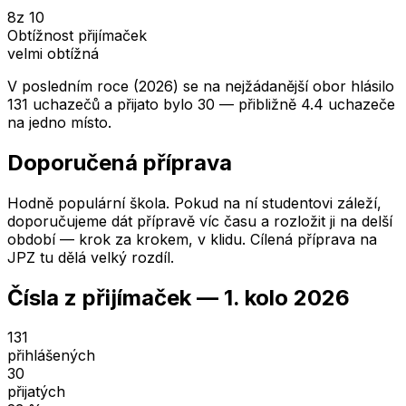
8
z 10
Obtížnost přijímaček
velmi obtížná
V posledním roce (2026) se na nejžádanější obor hlásilo
131 uchazečů a přijato bylo 30 — přibližně 4.4 uchazeče
na jedno místo.
Doporučená příprava
Hodně populární škola. Pokud na ní studentovi záleží,
doporučujeme dát přípravě víc času a rozložit ji na delší
období — krok za krokem, v klidu. Cílená příprava na
JPZ tu dělá velký rozdíl.
Čísla z přijímaček —
1. kolo
2026
131
přihlášených
30
přijatých