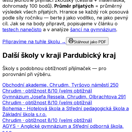
testů jednotné přijímací zkoušky (čeština + matematika,
dohromady 100 bodů).
Průměr přijatých
= průměrný
výsledek všech přijatých. Hranice se každý rok posouvá
podle síly ročníku — berte ji jako vodítko, ne jako pevný
cíl. Jak se na body připravit, popisujeme v článku o
testech nanečisto
a v analýze
šancí na gymnázium
.
Připravíme na tuhle školu →
Stáhnout jako PDF
Další školy v kraji
Pardubický kraj
Školy s podobnou obtížností přijímaček — pro
porovnání při výběru.
Obchodní akademie, Chrudim, Tyršovo náměstí 250
Chrudim
· obtížnost
8
/10 (
velmi obtížná
)
Gymnázium Josefa Ressela, Chrudim, Olbrachtova 291
Chrudim
· obtížnost
8
/10 (
velmi obtížná
)
Bohemia - Hotelová škola a Střední pedagogická škola a
Základní škola s.r.o.
Chrudim
· obtížnost
8
/10 (
velmi obtížná
)
AGYS - Anglické gymnázium a Střední odborná škola,