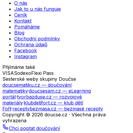
O nás
Jak to u nás funguje
Ceník
Kontakt
Pomáháme
Blog
Obchodní podmínky
Ochrana údajů
Facebook
Instagram
Přijímáme také
VISA
Sodexo
Flexi Pass
Sesterské weby skupiny Doučse
doucsematiku.cz
— doučování
matematiky
·
doucsesam.cz
— eLearning
portál
·
tvorbazduse.cz
— rozvojové
materiály
·
klubdetifort.cz
— klub dětí
Fořt
·
receptybezmasa.cz
— bezmasé recepty
Copyright © 2026 doucse.cz · Všechna práva
vyhrazena
Chci poptat doučování