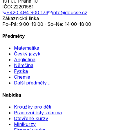
101 00 Praha 10
IČO:
22201581
+420 494 900 173
info@doucse.cz
Zákaznická linka
Po–Pá: 9:00–19:00 · So–Ne: 14:00–18:00
Předměty
Matematika
Český jazyk
Angličtina
Němčina
Fyzika
Chemie
Další předměty…
Nabídka
Kroužky pro děti
Pracovní listy zdarma
Otevřené kurzy
Minikurzy
Firemní výuka