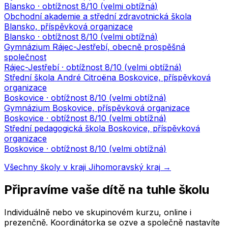
Blansko
· obtížnost
8
/10 (
velmi obtížná
)
Obchodní akademie a střední zdravotnická škola
Blansko, příspěvková organizace
Blansko
· obtížnost
8
/10 (
velmi obtížná
)
Gymnázium Rájec-Jestřebí, obecně prospěšná
společnost
Rájec-Jestřebí
· obtížnost
8
/10 (
velmi obtížná
)
Střední škola André Citroëna Boskovice, příspěvková
organizace
Boskovice
· obtížnost
8
/10 (
velmi obtížná
)
Gymnázium Boskovice, příspěvková organizace
Boskovice
· obtížnost
8
/10 (
velmi obtížná
)
Střední pedagogická škola Boskovice, příspěvková
organizace
Boskovice
· obtížnost
8
/10 (
velmi obtížná
)
Všechny školy v kraji
Jihomoravský kraj
→
Připravíme vaše dítě na tuhle školu
Individuálně nebo ve skupinovém kurzu, online i
prezenčně. Koordinátorka se ozve a společně nastavíte