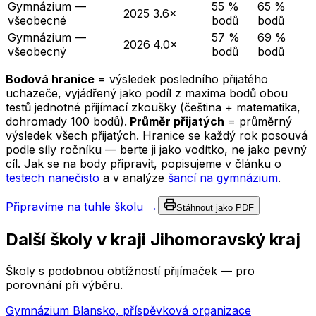
Gymnázium —
55 %
65 %
2025
3.6×
všeobecné
bodů
bodů
Gymnázium —
57 %
69 %
2026
4.0×
všeobecný
bodů
bodů
Bodová hranice
= výsledek posledního přijatého
uchazeče, vyjádřený jako podíl z maxima bodů obou
testů jednotné přijímací zkoušky (čeština + matematika,
dohromady 100 bodů).
Průměr přijatých
= průměrný
výsledek všech přijatých. Hranice se každý rok posouvá
podle síly ročníku — berte ji jako vodítko, ne jako pevný
cíl. Jak se na body připravit, popisujeme v článku o
testech nanečisto
a v analýze
šancí na gymnázium
.
Připravíme na tuhle školu →
Stáhnout jako PDF
Další školy v kraji
Jihomoravský kraj
Školy s podobnou obtížností přijímaček — pro
porovnání při výběru.
Gymnázium Blansko, příspěvková organizace