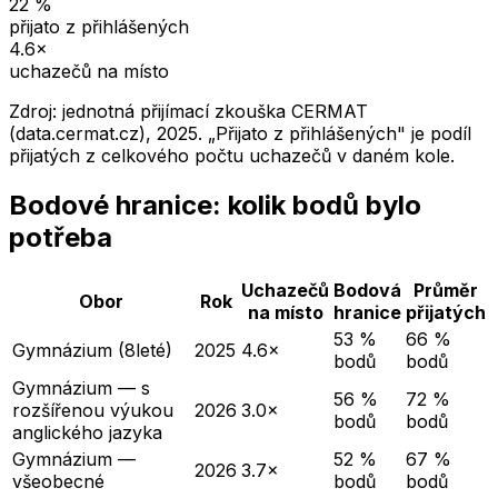
22
%
přijato z přihlášených
4.6
×
uchazečů na místo
Zdroj: jednotná přijímací zkouška CERMAT
(data.cermat.cz),
2025
. „Přijato z přihlášených" je podíl
přijatých z celkového počtu uchazečů v daném kole.
Bodové hranice: kolik bodů bylo
potřeba
Uchazečů
Bodová
Průměr
Obor
Rok
na místo
hranice
přijatých
53 %
66 %
Gymnázium (8leté)
2025
4.6×
bodů
bodů
Gymnázium — s
56 %
72 %
rozšířenou výukou
2026
3.0×
bodů
bodů
anglického jazyka
Gymnázium —
52 %
67 %
2026
3.7×
všeobecné
bodů
bodů