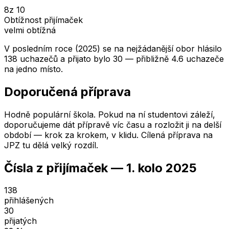
8
z 10
Obtížnost přijímaček
velmi obtížná
V posledním roce (2025) se na nejžádanější obor hlásilo
138 uchazečů a přijato bylo 30 — přibližně 4.6 uchazeče
na jedno místo.
Doporučená příprava
Hodně populární škola. Pokud na ní studentovi záleží,
doporučujeme dát přípravě víc času a rozložit ji na delší
období — krok za krokem, v klidu. Cílená příprava na
JPZ tu dělá velký rozdíl.
Čísla z přijímaček —
1. kolo
2025
138
přihlášených
30
přijatých