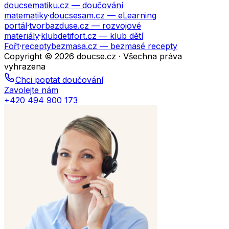
doucsematiku.cz
— doučování
matematiky
·
doucsesam.cz
— eLearning
portál
·
tvorbazduse.cz
— rozvojové
materiály
·
klubdetifort.cz
— klub dětí
Fořt
·
receptybezmasa.cz
— bezmasé recepty
Copyright © 2026 doucse.cz · Všechna práva
vyhrazena
Chci poptat doučování
Zavolejte nám
+420 494 900 173