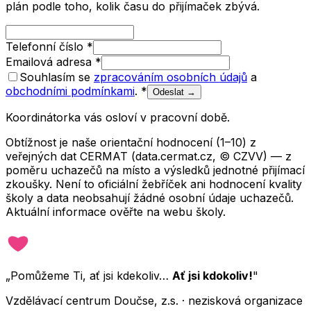
plán podle toho, kolik času do přijímaček zbývá.
Telefonní číslo
*
Emailová adresa
*
Souhlasím se
zpracováním osobních údajů
a
obchodními podmínkami
.
*
Odeslat →
Koordinátorka vás osloví v pracovní době.
Obtížnost je naše orientační hodnocení (1–10) z
veřejných dat CERMAT (data.cermat.cz, © CZVV) — z
poměru uchazečů na místo a výsledků jednotné přijímací
zkoušky. Není to oficiální žebříček ani hodnocení kvality
školy a data neobsahují žádné osobní údaje uchazečů.
Aktuální informace ověřte na webu školy.
„Pomůžeme Ti, ať jsi kdekoliv…
Ať jsi kdokoliv!
"
Vzdělávací centrum Doučse, z.s. · nezisková organizace