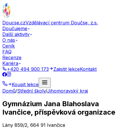
Doucse.cz
Vzdělávací centrum Doučse, z.s.
Doučujeme
Další aktivity
O nás
Ceník
FAQ
Recenze
Kariéra
+420 494 900 173
Zajistit lekce
Kontakt
Koupit lekce
Domů
/
Střední školy
/
Jihomoravský kraj
Gymnázium Jana Blahoslava
Ivančice, příspěvková organizace
Lány 859/2, 664 91 Ivančice