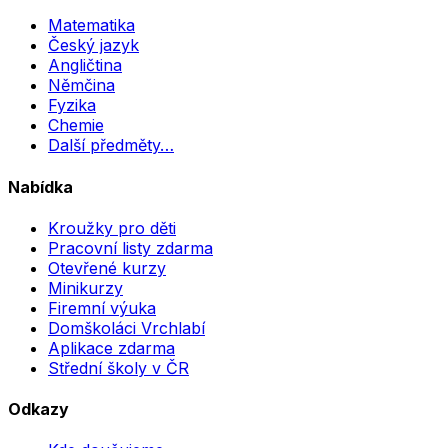
Matematika
Český jazyk
Angličtina
Němčina
Fyzika
Chemie
Další předměty…
Nabídka
Kroužky pro děti
Pracovní listy zdarma
Otevřené kurzy
Minikurzy
Firemní výuka
Domškoláci Vrchlabí
Aplikace zdarma
Střední školy v ČR
Odkazy