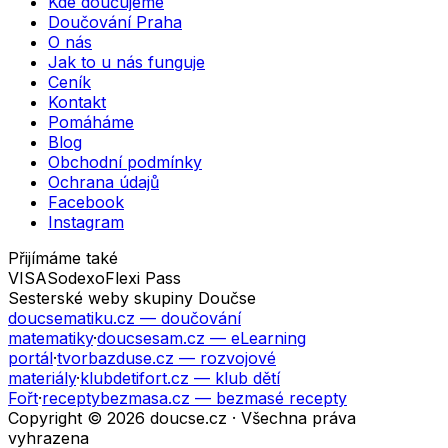
Kde doučujeme
Doučování Praha
O nás
Jak to u nás funguje
Ceník
Kontakt
Pomáháme
Blog
Obchodní podmínky
Ochrana údajů
Facebook
Instagram
Přijímáme také
VISA
Sodexo
Flexi Pass
Sesterské weby skupiny Doučse
doucsematiku.cz
— doučování
matematiky
·
doucsesam.cz
— eLearning
portál
·
tvorbazduse.cz
— rozvojové
materiály
·
klubdetifort.cz
— klub dětí
Fořt
·
receptybezmasa.cz
— bezmasé recepty
Copyright © 2026 doucse.cz · Všechna práva
vyhrazena