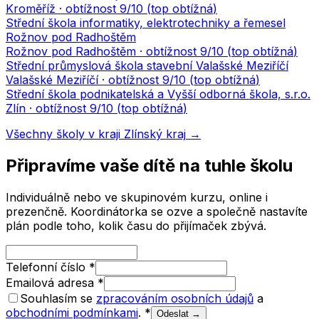
Kroměříž
· obtížnost
9
/10 (
top obtížná
)
Střední škola informatiky, elektrotechniky a řemesel
Rožnov pod Radhoštěm
Rožnov pod Radhoštěm
· obtížnost
9
/10 (
top obtížná
)
Střední průmyslová škola stavební Valašské Meziříčí
Valašské Meziříčí
· obtížnost
9
/10 (
top obtížná
)
Střední škola podnikatelská a Vyšší odborná škola, s.r.o.
Zlín
· obtížnost
9
/10 (
top obtížná
)
Všechny školy v kraji
Zlínský kraj
→
Připravíme vaše dítě na tuhle školu
Individuálně nebo ve skupinovém kurzu, online i
prezenčně. Koordinátorka se ozve a společně nastavíte
plán podle toho, kolik času do přijímaček zbývá.
Telefonní číslo
*
Emailová adresa
*
Souhlasím se
zpracováním osobních údajů
a
obchodními podmínkami
.
*
Odeslat →