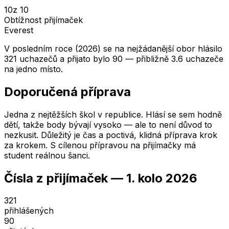
10
z 10
Obtížnost přijímaček
Everest
V posledním roce (2026) se na nejžádanější obor hlásilo
321 uchazečů a přijato bylo 90 — přibližně 3.6 uchazeče
na jedno místo.
Doporučená příprava
Jedna z nejtěžších škol v republice. Hlásí se sem hodně
dětí, takže body bývají vysoko — ale to není důvod to
nezkusit. Důležitý je čas a poctivá, klidná příprava krok
za krokem. S cílenou přípravou na přijímačky má
student reálnou šanci.
Čísla z přijímaček —
1. kolo
2026
321
přihlášených
90