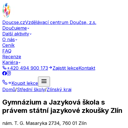
Doucse.cz
Vzdělávací centrum Doučse, z.s.
Doučujeme
Další aktivity
O nás
Ceník
FAQ
Recenze
Kariéra
+420 494 900 173
Zajistit lekce
Kontakt
Koupit lekce
Domů
/
Střední školy
/
Zlínský kraj
Gymnázium a Jazyková škola s
právem státní jazykové zkoušky Zlín
nám. T. G. Masaryka 2734, 760 01 Zlín