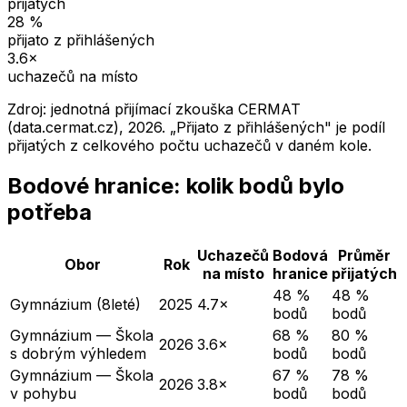
přijatých
28
%
přijato z přihlášených
3.6
×
uchazečů na místo
Zdroj: jednotná přijímací zkouška CERMAT
(data.cermat.cz),
2026
. „Přijato z přihlášených" je podíl
přijatých z celkového počtu uchazečů v daném kole.
Bodové hranice: kolik bodů bylo
potřeba
Uchazečů
Bodová
Průměr
Obor
Rok
na místo
hranice
přijatých
48 %
48 %
Gymnázium (8leté)
2025
4.7×
bodů
bodů
Gymnázium — Škola
68 %
80 %
2026
3.6×
s dobrým výhledem
bodů
bodů
Gymnázium — Škola
67 %
78 %
2026
3.8×
v pohybu
bodů
bodů