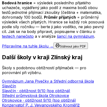
Bodová hranice
= výsledek posledního přijatého
uchazeče, vyjádřený jako podíl z maxima bodů obou
testů jednotné přijímací zkoušky (čeština + matematika,
dohromady 100 bodů).
Průměr přijatých
= průměrný
výsledek všech přijatých. Hranice se každý rok posouvá
podle síly ročníku — berte ji jako vodítko, ne jako pevný
cíl. Jak se na body připravit, popisujeme v článku o
testech nanečisto
a v analýze
šancí na gymnázium
.
Připravíme na tuhle školu →
Stáhnout jako PDF
Další školy v kraji
Zlínský kraj
Školy s podobnou obtížností přijímaček — pro
porovnání při výběru.
Gymnázium Jana Pivečky a Střední odborná škola
Slavičín
Slavičín
· obtížnost
9
/10 (
top obtížná
)
Střední průmyslová škola Otrokovice
Otrokovice
· obtížnost
9
/10 (
top obtížná
)
Konzervatoř P. J. Vejvanovského Kroměříž