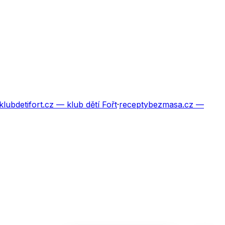
klubdetifort.cz
— klub dětí Fořt
·
receptybezmasa.cz
—