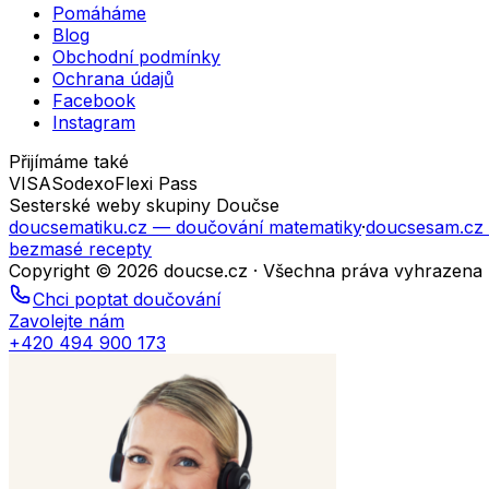
Pomáháme
Blog
Obchodní podmínky
Ochrana údajů
Facebook
Instagram
Přijímáme také
VISA
Sodexo
Flexi Pass
Sesterské weby skupiny Doučse
doucsematiku.cz
— doučování matematiky
·
doucsesam.cz
bezmasé recepty
Copyright © 2026 doucse.cz · Všechna práva vyhrazena
Chci poptat doučování
Zavolejte nám
+420 494 900 173