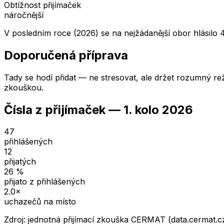
Obtížnost přijímaček
náročnější
V posledním roce (2026) se na nejžádanější obor hlásilo 
Doporučená příprava
Tady se hodí přidat — ne stresovat, ale držet rozumný rež
zkouškou.
Čísla z přijímaček —
1. kolo
2026
47
přihlášených
12
přijatých
26
%
přijato z přihlášených
2.0
×
uchazečů na místo
Zdroj: jednotná přijímací zkouška CERMAT (data.cermat.c