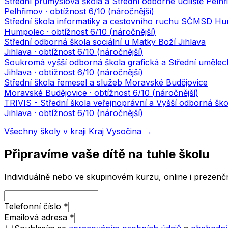
Střední průmyslová škola a Střední odborné učiliště Pelh
Pelhřimov
· obtížnost
6
/10 (
náročnější
)
Střední škola informatiky a cestovního ruchu SČMSD Hum
Humpolec
· obtížnost
6
/10 (
náročnější
)
Střední odborná škola sociální u Matky Boží Jihlava
Jihlava
· obtížnost
6
/10 (
náročnější
)
Soukromá vyšší odborná škola grafická a Střední umělecká
Jihlava
· obtížnost
6
/10 (
náročnější
)
Střední škola řemesel a služeb Moravské Budějovice
Moravské Budějovice
· obtížnost
6
/10 (
náročnější
)
TRIVIS - Střední škola veřejnoprávní a Vyšší odborná škola
Jihlava
· obtížnost
6
/10 (
náročnější
)
Všechny školy v kraji
Kraj Vysočina
→
Připravíme vaše dítě na tuhle školu
Individuálně nebo ve skupinovém kurzu, online i prezenčn
Telefonní číslo
*
Emailová adresa
*