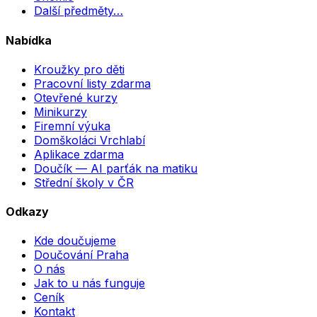
Další předměty…
Nabídka
Kroužky pro děti
Pracovní listy zdarma
Otevřené kurzy
Minikurzy
Firemní výuka
Domškoláci Vrchlabí
Aplikace zdarma
Doučík — AI parťák na matiku
Střední školy v ČR
Odkazy
Kde doučujeme
Doučování Praha
O nás
Jak to u nás funguje
Ceník
Kontakt