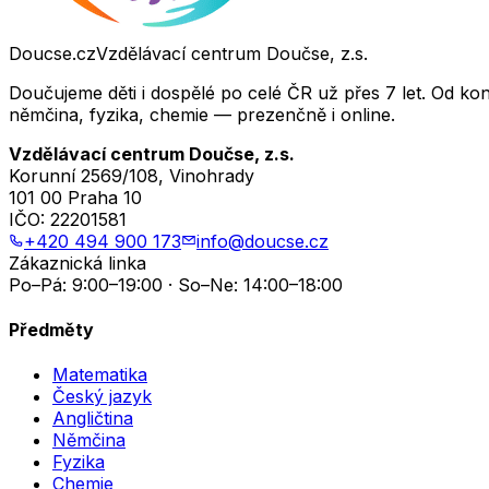
Doucse.cz
Vzdělávací centrum Doučse, z.s.
Doučujeme děti i dospělé po celé ČR už přes 7 let. Od ko
němčina, fyzika, chemie — prezenčně i online.
Vzdělávací centrum Doučse, z.s.
Korunní 2569/108, Vinohrady
101 00 Praha 10
IČO:
22201581
+420 494 900 173
info@doucse.cz
Zákaznická linka
Po–Pá: 9:00–19:00 · So–Ne: 14:00–18:00
Předměty
Matematika
Český jazyk
Angličtina
Němčina
Fyzika
Chemie