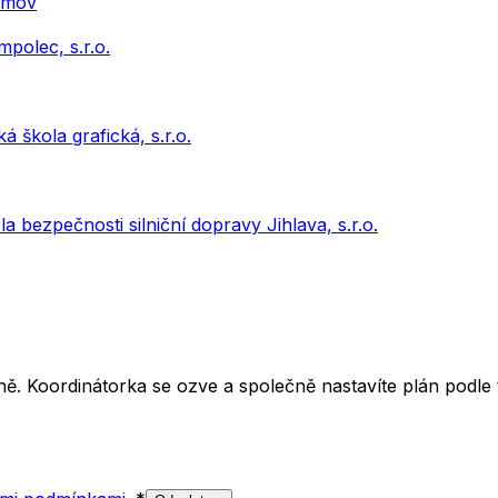
řimov
polec, s.r.o.
 škola grafická, s.r.o.
 bezpečnosti silniční dopravy Jihlava, s.r.o.
ě. Koordinátorka se ozve a společně nastavíte plán podle t