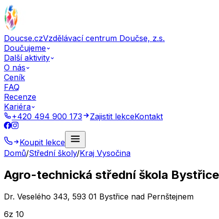
Doucse.cz
Vzdělávací centrum Doučse, z.s.
Doučujeme
Další aktivity
O nás
Ceník
FAQ
Recenze
Kariéra
+420 494 900 173
Zajistit lekce
Kontakt
Koupit lekce
Domů
/
Střední školy
/
Kraj Vysočina
Agro-technická střední škola Bystřic
Dr. Veselého 343, 593 01 Bystřice nad Pernštejnem
6
z 10