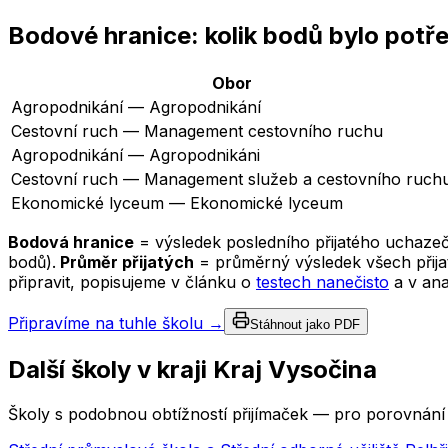
Bodové hranice: kolik bodů bylo potř
Obor
Agropodnikání — Agropodnikání
Cestovní ruch — Management cestovního ruchu
Agropodnikání — Agropodnikáni
Cestovní ruch — Management služeb a cestovního ruch
Ekonomické lyceum — Ekonomické lyceum
Bodová hranice
= výsledek posledního přijatého uchazeč
bodů).
Průměr přijatých
= průměrný výsledek všech přijat
připravit, popisujeme v článku o
testech nanečisto
a v an
Připravíme na tuhle školu →
Stáhnout jako PDF
Další školy v kraji
Kraj Vysočina
Školy s podobnou obtížností přijímaček — pro porovnání 