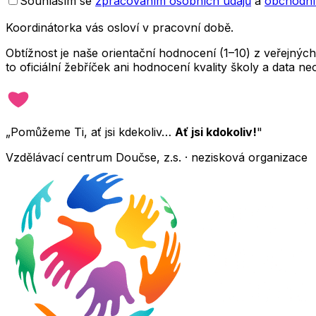
Souhlasím se
zpracováním osobních údajů
a
obchodní
Koordinátorka vás osloví v pracovní době.
Obtížnost je naše orientační hodnocení (1–10) z veřejný
to oficiální žebříček ani hodnocení kvality školy a data 
„Pomůžeme Ti, ať jsi kdekoliv…
Ať jsi kdokoliv!
"
Vzdělávací centrum Doučse, z.s. · nezisková organizace