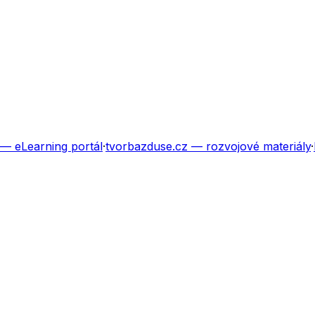
— eLearning portál
·
tvorbazduse.cz
— rozvojové materiály
·