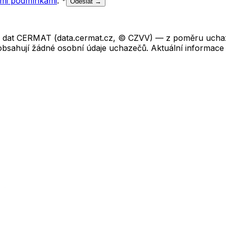
mi podmínkami
.
*
Odeslat →
ch dat CERMAT (data.cermat.cz, © CZVV) — z poměru uchaze
neobsahují žádné osobní údaje uchazečů. Aktuální informace