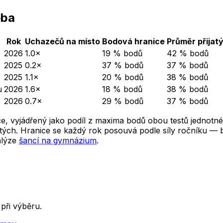
eba
Rok
Uchazečů na místo
Bodová hranice
Průměr přijat
2026
1.0×
19 % bodů
42 % bodů
2025
0.2×
37 % bodů
37 % bodů
2025
1.1×
20 % bodů
38 % bodů
u
2026
1.6×
18 % bodů
38 % bodů
2026
0.7×
29 % bodů
37 % bodů
e, vyjádřený jako podíl z maxima bodů obou testů jednotné
ých. Hranice se každý rok posouvá podle síly ročníku — ber
alýze
šancí na gymnázium
.
při výběru.