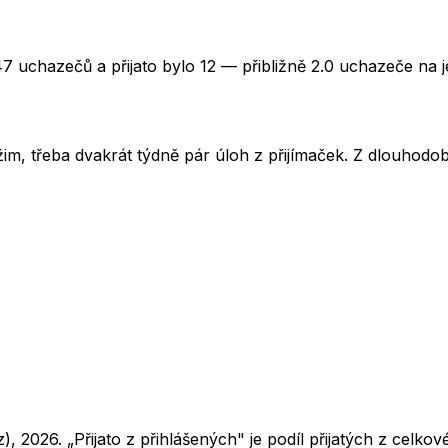
47 uchazečů a přijato bylo 12 — přibližně 2.0 uchazeče na 
im, třeba dvakrát týdně pár úloh z přijímaček. Z dlouhodobé
z),
2026
. „Přijato z přihlášených" je podíl přijatých z cel