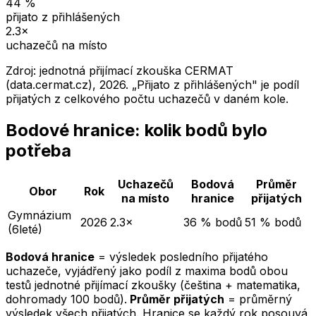
44
%
přijato z přihlášených
2.3
×
uchazečů na místo
Zdroj: jednotná přijímací zkouška CERMAT
(data.cermat.cz),
2026
. „Přijato z přihlášených" je podíl
přijatých z celkového počtu uchazečů v daném kole.
Bodové hranice: kolik bodů bylo
potřeba
Uchazečů
Bodová
Průměr
Obor
Rok
na místo
hranice
přijatých
Gymnázium
2026
2.3×
36 % bodů
51 % bodů
(6leté)
Bodová hranice
= výsledek posledního přijatého
uchazeče, vyjádřený jako podíl z maxima bodů obou
testů jednotné přijímací zkoušky (čeština + matematika,
dohromady 100 bodů).
Průměr přijatých
= průměrný
výsledek všech přijatých. Hranice se každý rok posouvá