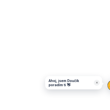
Ahoj, jsem Doučík
×
poradím ti 👋