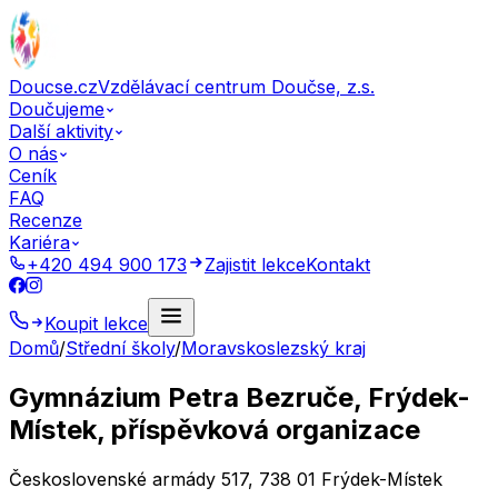
Doucse.cz
Vzdělávací centrum Doučse, z.s.
Doučujeme
Další aktivity
O nás
Ceník
FAQ
Recenze
Kariéra
+420 494 900 173
Zajistit lekce
Kontakt
Koupit lekce
Domů
/
Střední školy
/
Moravskoslezský kraj
Gymnázium Petra Bezruče, Frýdek-
Místek, příspěvková organizace
Československé armády 517, 738 01 Frýdek-Místek