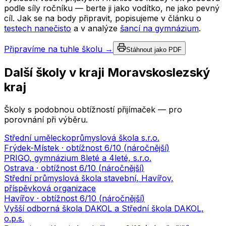
podle síly ročníku — berte ji jako vodítko, ne jako pevný
cíl. Jak se na body připravit, popisujeme v článku o
testech nanečisto
a v analýze
šancí na gymnázium
.
Připravíme na tuhle školu →
Stáhnout jako PDF
Další školy v kraji
Moravskoslezský
kraj
Školy s podobnou obtížností přijímaček — pro
porovnání při výběru.
Střední uměleckoprůmyslová škola s.r.o.
Frýdek-Místek
· obtížnost
6
/10 (
náročnější
)
PRIGO, gymnázium 8leté a 4leté, s.r.o.
Ostrava
· obtížnost
6
/10 (
náročnější
)
Střední průmyslová škola stavební, Havířov,
příspěvková organizace
Havířov
· obtížnost
6
/10 (
náročnější
)
Vyšší odborná škola DAKOL a Střední škola DAKOL,
o.p.s.