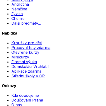
Angličtina
Němčina
Fyzika
Chemie
Další předměty…
Nabídka
Kroužky pro děti
Pracovní listy zdarma
Otevřené kurzy
Minikurzy
Firemní výuka
Domškoláci Vrchlabí
Aplikace zdarma
Střední školy v ČR
Odkazy
Kde doučujeme
Doučování Praha
O nás