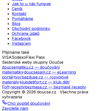
Jak to u nás funguje
Ceník
Kontakt
Pomáháme
Blog
Obchodní podmínky
Ochrana údajů
Facebook
Instagram
Přijímáme také
VISA
Sodexo
Flexi Pass
Sesterské weby skupiny Doučse
doucsematiku.cz
— doučování
matematiky
·
doucsesam.cz
— eLearning
portál
·
tvorbazduse.cz
— rozvojové
materiály
·
klubdetifort.cz
— klub dětí
Fořt
·
receptybezmasa.cz
— bezmasé recepty
Copyright © 2026 doucse.cz · Všechna práva
vyhrazena
Chci poptat doučování
Zavolejte nám