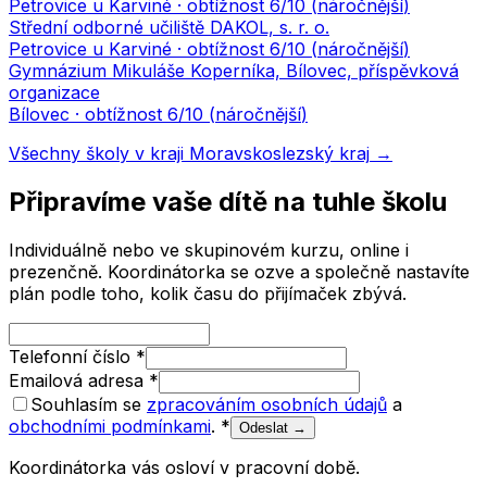
Petrovice u Karviné
· obtížnost
6
/10 (
náročnější
)
Střední odborné učiliště DAKOL, s. r. o.
Petrovice u Karviné
· obtížnost
6
/10 (
náročnější
)
Gymnázium Mikuláše Koperníka, Bílovec, příspěvková
organizace
Bílovec
· obtížnost
6
/10 (
náročnější
)
Všechny školy v kraji
Moravskoslezský kraj
→
Připravíme vaše dítě na tuhle školu
Individuálně nebo ve skupinovém kurzu, online i
prezenčně. Koordinátorka se ozve a společně nastavíte
plán podle toho, kolik času do přijímaček zbývá.
Telefonní číslo
*
Emailová adresa
*
Souhlasím se
zpracováním osobních údajů
a
obchodními podmínkami
.
*
Odeslat →
Koordinátorka vás osloví v pracovní době.