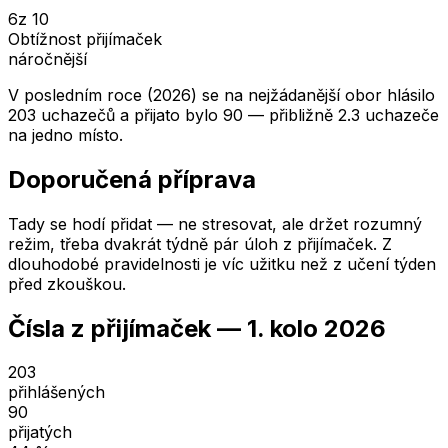
6
z 10
Obtížnost přijímaček
náročnější
V posledním roce (2026) se na nejžádanější obor hlásilo
203 uchazečů a přijato bylo 90 — přibližně 2.3 uchazeče
na jedno místo.
Doporučená příprava
Tady se hodí přidat — ne stresovat, ale držet rozumný
režim, třeba dvakrát týdně pár úloh z přijímaček. Z
dlouhodobé pravidelnosti je víc užitku než z učení týden
před zkouškou.
Čísla z přijímaček —
1. kolo
2026
203
přihlášených
90
přijatých