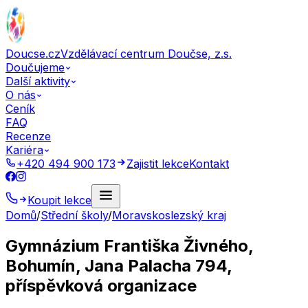
Doucse.cz
Vzdělávací centrum Doučse, z.s.
Doučujeme
Další aktivity
O nás
Ceník
FAQ
Recenze
Kariéra
+420 494 900 173
Zajistit lekce
Kontakt
Koupit lekce
Domů
/
Střední školy
/
Moravskoslezský kraj
Gymnázium Františka Živného,
Bohumín, Jana Palacha 794,
příspěvková organizace