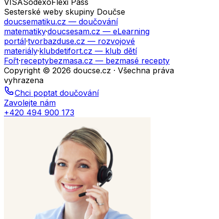
VISA
Sodexo
Flexi Pass
Sesterské weby skupiny Doučse
doucsematiku.cz
— doučování
matematiky
·
doucsesam.cz
— eLearning
portál
·
tvorbazduse.cz
— rozvojové
materiály
·
klubdetifort.cz
— klub dětí
Fořt
·
receptybezmasa.cz
— bezmasé recepty
Copyright © 2026 doucse.cz · Všechna práva
vyhrazena
Chci poptat doučování
Zavolejte nám
+420 494 900 173