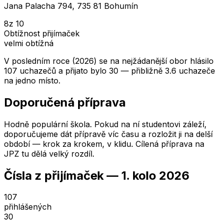
Jana Palacha 794, 735 81 Bohumín
8
z 10
Obtížnost přijímaček
velmi obtížná
V posledním roce (2026) se na nejžádanější obor hlásilo
107 uchazečů a přijato bylo 30 — přibližně 3.6 uchazeče
na jedno místo.
Doporučená příprava
Hodně populární škola. Pokud na ní studentovi záleží,
doporučujeme dát přípravě víc času a rozložit ji na delší
období — krok za krokem, v klidu. Cílená příprava na
JPZ tu dělá velký rozdíl.
Čísla z přijímaček —
1. kolo
2026
107
přihlášených
30