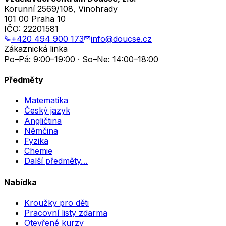
Korunní 2569/108, Vinohrady
101 00 Praha 10
IČO:
22201581
+420 494 900 173
info@doucse.cz
Zákaznická linka
Po–Pá: 9:00–19:00 · So–Ne: 14:00–18:00
Předměty
Matematika
Český jazyk
Angličtina
Němčina
Fyzika
Chemie
Další předměty…
Nabídka
Kroužky pro děti
Pracovní listy zdarma
Otevřené kurzy