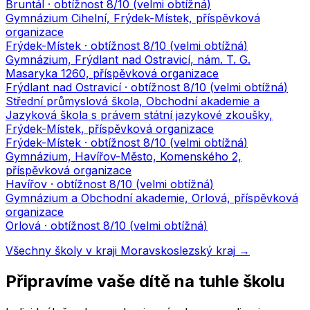
Bruntál
· obtížnost
8
/10 (
velmi obtížná
)
Gymnázium Cihelní, Frýdek-Místek, příspěvková
organizace
Frýdek-Místek
· obtížnost
8
/10 (
velmi obtížná
)
Gymnázium, Frýdlant nad Ostravicí, nám. T. G.
Masaryka 1260, příspěvková organizace
Frýdlant nad Ostravicí
· obtížnost
8
/10 (
velmi obtížná
)
Střední průmyslová škola, Obchodní akademie a
Jazyková škola s právem státní jazykové zkoušky,
Frýdek-Místek, příspěvková organizace
Frýdek-Místek
· obtížnost
8
/10 (
velmi obtížná
)
Gymnázium, Havířov-Město, Komenského 2,
příspěvková organizace
Havířov
· obtížnost
8
/10 (
velmi obtížná
)
Gymnázium a Obchodní akademie, Orlová, příspěvková
organizace
Orlová
· obtížnost
8
/10 (
velmi obtížná
)
Všechny školy v kraji
Moravskoslezský kraj
→
Připravíme vaše dítě na tuhle školu