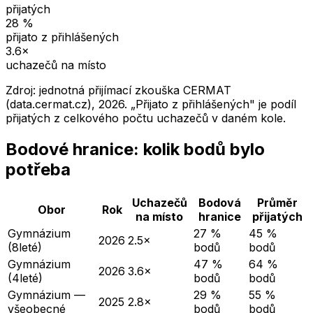
přijatých
28
%
přijato z přihlášených
3.6
×
uchazečů na místo
Zdroj: jednotná přijímací zkouška CERMAT
(data.cermat.cz),
2026
. „Přijato z přihlášených" je podíl
přijatých z celkového počtu uchazečů v daném kole.
Bodové hranice: kolik bodů bylo
potřeba
Uchazečů
Bodová
Průměr
Obor
Rok
na místo
hranice
přijatých
Gymnázium
27 %
45 %
2026
2.5×
(8leté)
bodů
bodů
Gymnázium
47 %
64 %
2026
3.6×
(4leté)
bodů
bodů
Gymnázium —
29 %
55 %
2025
2.8×
všeobecné
bodů
bodů