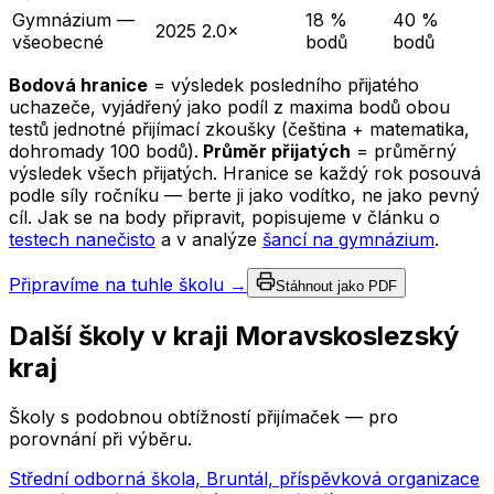
Gymnázium —
18 %
40 %
2025
2.0×
všeobecné
bodů
bodů
Bodová hranice
= výsledek posledního přijatého
uchazeče, vyjádřený jako podíl z maxima bodů obou
testů jednotné přijímací zkoušky (čeština + matematika,
dohromady 100 bodů).
Průměr přijatých
= průměrný
výsledek všech přijatých. Hranice se každý rok posouvá
podle síly ročníku — berte ji jako vodítko, ne jako pevný
cíl. Jak se na body připravit, popisujeme v článku o
testech nanečisto
a v analýze
šancí na gymnázium
.
Připravíme na tuhle školu →
Stáhnout jako PDF
Další školy v kraji
Moravskoslezský
kraj
Školy s podobnou obtížností přijímaček — pro
porovnání při výběru.
Střední odborná škola, Bruntál, příspěvková organizace