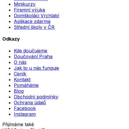
Minikurzy
Firemní výuka
Domškoláci Vrchlabí
Aplikace zdarma
Střední školy v ČR
Odkazy
Kde doučujeme
Doučování Praha
O nás
Jak to u nás funguje
Ceník
Kontakt
Pomáháme
Blog
Obchodní podmínky
Ochrana údajů
Facebook
Instagram
Přijímáme také