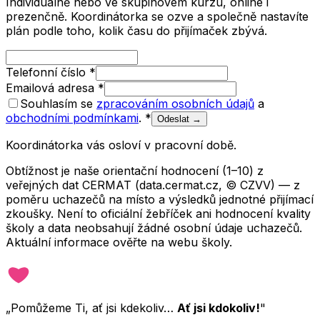
Individuálně nebo ve skupinovém kurzu, online i
prezenčně. Koordinátorka se ozve a společně nastavíte
plán podle toho, kolik času do přijímaček zbývá.
Telefonní číslo
*
Emailová adresa
*
Souhlasím se
zpracováním osobních údajů
a
obchodními podmínkami
.
*
Odeslat →
Koordinátorka vás osloví v pracovní době.
Obtížnost je naše orientační hodnocení (1–10) z
veřejných dat CERMAT (data.cermat.cz, © CZVV) — z
poměru uchazečů na místo a výsledků jednotné přijímací
zkoušky. Není to oficiální žebříček ani hodnocení kvality
školy a data neobsahují žádné osobní údaje uchazečů.
Aktuální informace ověřte na webu školy.
„Pomůžeme Ti, ať jsi kdekoliv…
Ať jsi kdokoliv!
"