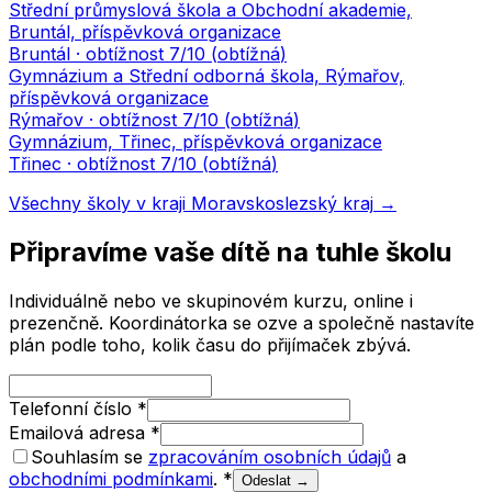
Střední průmyslová škola a Obchodní akademie,
Bruntál, příspěvková organizace
Bruntál
· obtížnost
7
/10 (
obtížná
)
Gymnázium a Střední odborná škola, Rýmařov,
příspěvková organizace
Rýmařov
· obtížnost
7
/10 (
obtížná
)
Gymnázium, Třinec, příspěvková organizace
Třinec
· obtížnost
7
/10 (
obtížná
)
Všechny školy v kraji
Moravskoslezský kraj
→
Připravíme vaše dítě na tuhle školu
Individuálně nebo ve skupinovém kurzu, online i
prezenčně. Koordinátorka se ozve a společně nastavíte
plán podle toho, kolik času do přijímaček zbývá.
Telefonní číslo
*
Emailová adresa
*
Souhlasím se
zpracováním osobních údajů
a
obchodními podmínkami
.
*
Odeslat →