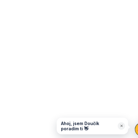
Ahoj, jsem Doučík
×
poradím ti 👋