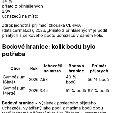
34
%
přijato z přihlášených
2.9
×
uchazečů na místo
Zdroj: jednotná přijímací zkouška CERMAT
(data.cermat.cz),
2026
. „Přijato z přihlášených" je podíl
přijatých z celkového počtu uchazečů v daném kole.
Bodové hranice: kolik bodů bylo
potřeba
Uchazečů
Bodová
Průměr
Obor
Rok
na místo
hranice
přijatých
Gymnázium
40 %
2026
2.9×
56 % bodů
(8leté)
bodů
Gymnázium
2026
3.4×
51 % bodů
67 % bodů
(4leté)
Bodová hranice
= výsledek posledního přijatého
uchazeče, vyjádřený jako podíl z maxima bodů obou