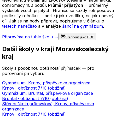
testů jednotné přijímací zkoušky (čeština + matematika,
dohromady 100 bodů).
Průměr přijatých
= průměrný
výsledek všech přijatých. Hranice se každý rok posouvá
podle síly ročníku — berte ji jako vodítko, ne jako pevný
cíl. Jak se na body připravit, popisujeme v článku o
testech nanečisto
a v analýze
šancí na gymnázium
.
Připravíme na tuhle školu →
Stáhnout jako PDF
Další školy v kraji
Moravskoslezský
kraj
Školy s podobnou obtížností přijímaček — pro
porovnání při výběru.
Gymnázium, Krnov, příspěvková organizace
Krnov
· obtížnost
7
/10 (
obtížná
)
Gymnázium, Bruntál, příspěvková organizace
Bruntál
· obtížnost
7
/10 (
obtížná
)
Střední škola průmyslová, Krnov, příspěvková
organizace
Krnov
· obtížnost
7
/10 (
obtížná
)