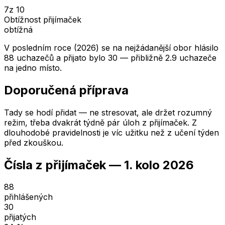
7
z 10
Obtížnost přijímaček
obtížná
V posledním roce (2026) se na nejžádanější obor hlásilo
88 uchazečů a přijato bylo 30 — přibližně 2.9 uchazeče
na jedno místo.
Doporučená příprava
Tady se hodí přidat — ne stresovat, ale držet rozumný
režim, třeba dvakrát týdně pár úloh z přijímaček. Z
dlouhodobé pravidelnosti je víc užitku než z učení týden
před zkouškou.
Čísla z přijímaček —
1. kolo
2026
88
přihlášených
30
přijatých