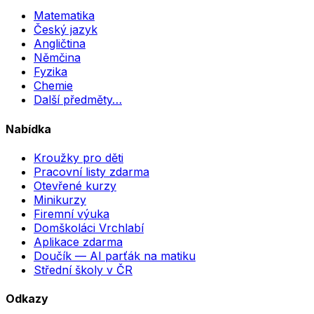
Matematika
Český jazyk
Angličtina
Němčina
Fyzika
Chemie
Další předměty…
Nabídka
Kroužky pro děti
Pracovní listy zdarma
Otevřené kurzy
Minikurzy
Firemní výuka
Domškoláci Vrchlabí
Aplikace zdarma
Doučík — AI parťák na matiku
Střední školy v ČR
Odkazy