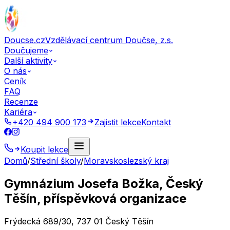
Doucse.cz
Vzdělávací centrum Doučse, z.s.
Doučujeme
Další aktivity
O nás
Ceník
FAQ
Recenze
Kariéra
+420 494 900 173
Zajistit lekce
Kontakt
Koupit lekce
Domů
/
Střední školy
/
Moravskoslezský kraj
Gymnázium Josefa Božka, Český
Těšín, příspěvková organizace
Frýdecká 689/30, 737 01 Český Těšín