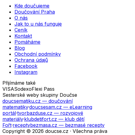
Kde doučujeme
Doučování Praha
O nás
Jak to u nás funguje
Ceník
Kontakt
Pomáháme
Blog
Obchodní podmínky
Ochrana údajů
Facebook
Instagram
Přijímáme také
VISA
Sodexo
Flexi Pass
Sesterské weby skupiny Doučse
doucsematiku.cz
— doučování
matematiky
·
doucsesam.cz
— eLearning
portál
·
tvorbazduse.cz
— rozvojové
materiály
·
klubdetifort.cz
— klub dětí
Fořt
·
receptybezmasa.cz
— bezmasé recepty
Copyright © 2026 doucse.cz · Všechna práva