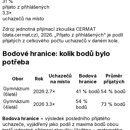
31
%
přijato z přihlášených
3.3
×
uchazečů na místo
Zdroj: jednotná přijímací zkouška CERMAT
(data.cermat.cz),
2026
. „Přijato z přihlášených" je podíl
přijatých z celkového počtu uchazečů v daném kole.
Bodové hranice: kolik bodů bylo
potřeba
Uchazečů
Bodová
Průměr
Obor
Rok
na místo
hranice
přijatých
Gymnázium
2026
2.7×
41 % bodů
54 % bodů
(6leté)
Gymnázium
54 %
2026
3.3×
73 % bodů
(4leté)
bodů
Bodová hranice
= výsledek posledního přijatého
uchazeče, vyjádřený jako podíl z maxima bodů obou