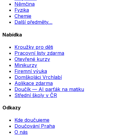
Němčina
Fyzika
Chemie
Další předměty…
Nabídka
Kroužky pro děti
Pracovní listy zdarma
Otevřené kurzy
Minikurzy
Firemní výuka
Domškoláci Vrchlabí
Aplikace zdarma
Doučík — AI parťák na matiku
Střední školy v ČR
Odkazy
Kde doučujeme
Doučování Praha
O nás