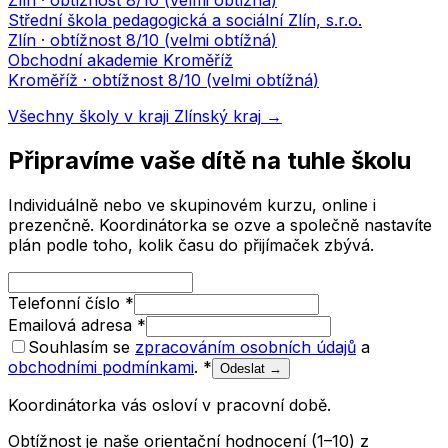
Zlín
· obtížnost
8
/10 (
velmi obtížná
)
Střední škola pedagogická a sociální Zlín, s.r.o.
Zlín
· obtížnost
8
/10 (
velmi obtížná
)
Obchodní akademie Kroměříž
Kroměříž
· obtížnost
8
/10 (
velmi obtížná
)
Všechny školy v kraji
Zlínský kraj
→
Připravíme vaše dítě na tuhle školu
Individuálně nebo ve skupinovém kurzu, online i
prezenčně. Koordinátorka se ozve a společně nastavíte
plán podle toho, kolik času do přijímaček zbývá.
Telefonní číslo
*
Emailová adresa
*
Souhlasím se
zpracováním osobních údajů
a
obchodními podmínkami
.
*
Odeslat →
Koordinátorka vás osloví v pracovní době.
Obtížnost je naše orientační hodnocení (1–10) z