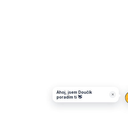
Ahoj, jsem Doučík
×
poradím ti 👋