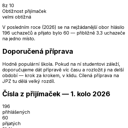
8
z 10
Obtížnost přijímaček
velmi obtížná
V posledním roce (2026) se na nejžádanější obor hlásilo
196 uchazečů a přijato bylo 60 — přibližně 3.3 uchazeče
na jedno místo.
Doporučená příprava
Hodně populární škola. Pokud na ní studentovi záleží,
doporučujeme dát přípravě víc času a rozložit ji na delší
období — krok za krokem, v klidu. Cílená příprava na
JPZ tu dělá velký rozdíl.
Čísla z přijímaček —
1. kolo
2026
196
přihlášených
60
přijatých