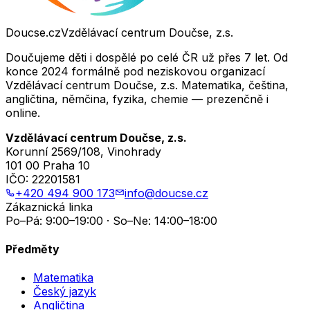
Doucse.cz
Vzdělávací centrum Doučse, z.s.
Doučujeme děti i dospělé po celé ČR už přes 7 let. Od
konce 2024 formálně pod neziskovou organizací
Vzdělávací centrum Doučse, z.s. Matematika, čeština,
angličtina, němčina, fyzika, chemie — prezenčně i
online.
Vzdělávací centrum Doučse, z.s.
Korunní 2569/108, Vinohrady
101 00 Praha 10
IČO:
22201581
+420 494 900 173
info@doucse.cz
Zákaznická linka
Po–Pá: 9:00–19:00 · So–Ne: 14:00–18:00
Předměty
Matematika
Český jazyk
Angličtina