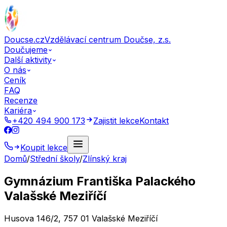
Doucse.cz
Vzdělávací centrum Doučse, z.s.
Doučujeme
Další aktivity
O nás
Ceník
FAQ
Recenze
Kariéra
+420 494 900 173
Zajistit lekce
Kontakt
Koupit lekce
Domů
/
Střední školy
/
Zlínský kraj
Gymnázium Františka Palackého
Valašské Meziříčí
Husova 146/2, 757 01 Valašské Meziříčí