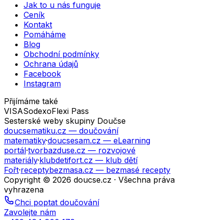
Jak to u nás funguje
Ceník
Kontakt
Pomáháme
Blog
Obchodní podmínky
Ochrana údajů
Facebook
Instagram
Přijímáme také
VISA
Sodexo
Flexi Pass
Sesterské weby skupiny Doučse
doucsematiku.cz
— doučování
matematiky
·
doucsesam.cz
— eLearning
portál
·
tvorbazduse.cz
— rozvojové
materiály
·
klubdetifort.cz
— klub dětí
Fořt
·
receptybezmasa.cz
— bezmasé recepty
Copyright © 2026 doucse.cz · Všechna práva
vyhrazena
Chci poptat doučování
Zavolejte nám