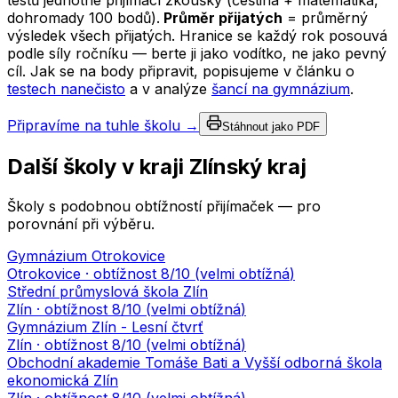
testů jednotné přijímací zkoušky (čeština + matematika,
dohromady 100 bodů).
Průměr přijatých
= průměrný
výsledek všech přijatých. Hranice se každý rok posouvá
podle síly ročníku — berte ji jako vodítko, ne jako pevný
cíl. Jak se na body připravit, popisujeme v článku o
testech nanečisto
a v analýze
šancí na gymnázium
.
Připravíme na tuhle školu →
Stáhnout jako PDF
Další školy v kraji
Zlínský kraj
Školy s podobnou obtížností přijímaček — pro
porovnání při výběru.
Gymnázium Otrokovice
Otrokovice
· obtížnost
8
/10 (
velmi obtížná
)
Střední průmyslová škola Zlín
Zlín
· obtížnost
8
/10 (
velmi obtížná
)
Gymnázium Zlín - Lesní čtvrť
Zlín
· obtížnost
8
/10 (
velmi obtížná
)
Obchodní akademie Tomáše Bati a Vyšší odborná škola
ekonomická Zlín