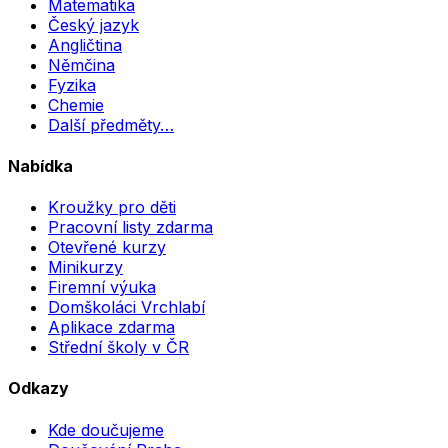
Matematika
Český jazyk
Angličtina
Němčina
Fyzika
Chemie
Další předměty…
Nabídka
Kroužky pro děti
Pracovní listy zdarma
Otevřené kurzy
Minikurzy
Firemní výuka
Domškoláci Vrchlabí
Aplikace zdarma
Střední školy v ČR
Odkazy
Kde doučujeme