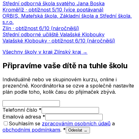
Střední odborná škola svatého Jana Boska
Kroměříž
· obtížnost
5
/10 (
více poptávaná
)
ORBIS, Mateřská škola, Základní škola a Střední škola,
s.r.o.
Zlín
· obtížnost
6
/10 (
náročnější
)
Střední odborné učiliště Valašské Klobouky
Valašské Klobouky
· obtížnost
6
/10 (
náročnější
)
Všechny školy v kraji
Zlínský kraj
→
Připravíme vaše dítě na tuhle školu
Individuálně nebo ve skupinovém kurzu, online i
prezenčně. Koordinátorka se ozve a společně nastavíte
plán podle toho, kolik času do přijímaček zbývá.
Telefonní číslo
*
Emailová adresa
*
Souhlasím se
zpracováním osobních údajů
a
obchodními podmínkami
.
*
Odeslat →