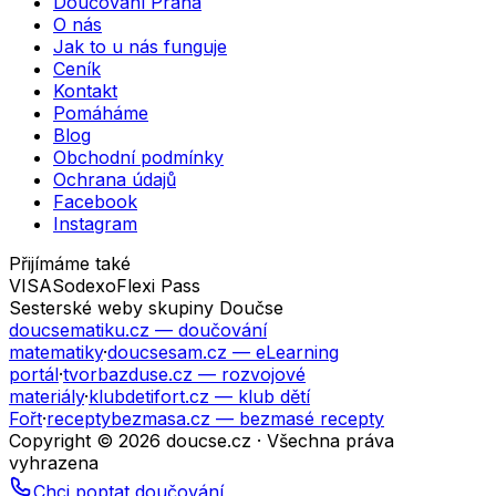
Doučování Praha
O nás
Jak to u nás funguje
Ceník
Kontakt
Pomáháme
Blog
Obchodní podmínky
Ochrana údajů
Facebook
Instagram
Přijímáme také
VISA
Sodexo
Flexi Pass
Sesterské weby skupiny Doučse
doucsematiku.cz
— doučování
matematiky
·
doucsesam.cz
— eLearning
portál
·
tvorbazduse.cz
— rozvojové
materiály
·
klubdetifort.cz
— klub dětí
Fořt
·
receptybezmasa.cz
— bezmasé recepty
Copyright © 2026 doucse.cz · Všechna práva
vyhrazena
Chci poptat doučování