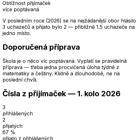
Obtížnost přijímaček
více poptávaná
V posledním roce (2026) se na nejžádanější obor hlásilo
3 uchazečů a přijato bylo 2 — přibližně 1.5 uchazeče na
jedno místo.
Doporučená příprava
Škola je o něco víc poptávaná. Vyplatí se pravidelná
příprava — třeba jedna procvičená úloha týdně z
matematiky a češtiny. Klidně a dlouhodobě, ne na
poslední chvíli.
Čísla z přijímaček —
1. kolo
2026
3
přihlášených
2
přijatých
67
%
přijato z přihlášených