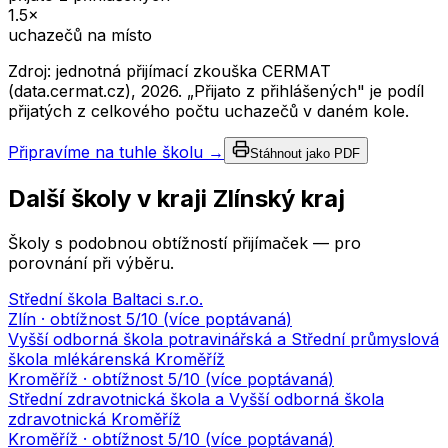
1.5
×
uchazečů na místo
Zdroj: jednotná přijímací zkouška CERMAT
(data.cermat.cz),
2026
. „Přijato z přihlášených" je podíl
přijatých z celkového počtu uchazečů v daném kole.
Připravíme na tuhle školu →
Stáhnout jako PDF
Další školy v kraji
Zlínský kraj
Školy s podobnou obtížností přijímaček — pro
porovnání při výběru.
Střední škola Baltaci s.r.o.
Zlín
· obtížnost
5
/10 (
více poptávaná
)
Vyšší odborná škola potravinářská a Střední průmyslová
škola mlékárenská Kroměříž
Kroměříž
· obtížnost
5
/10 (
více poptávaná
)
Střední zdravotnická škola a Vyšší odborná škola
zdravotnická Kroměříž
Kroměříž
· obtížnost
5
/10 (
více poptávaná
)