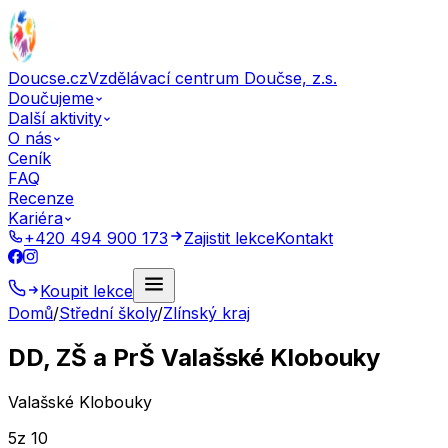
Doucse.cz
Vzdělávací centrum Doučse, z.s.
Doučujeme
Další aktivity
O nás
Ceník
FAQ
Recenze
Kariéra
+420 494 900 173
Zajistit lekce
Kontakt
Koupit lekce
Domů
/
Střední školy
/
Zlínský kraj
DD, ZŠ a PrŠ Valašské Klobouky
Valašské Klobouky
5
z 10