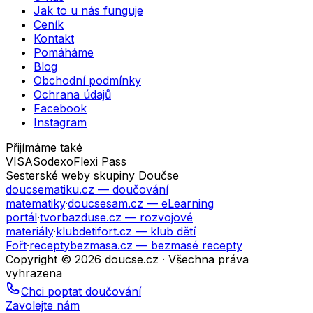
Jak to u nás funguje
Ceník
Kontakt
Pomáháme
Blog
Obchodní podmínky
Ochrana údajů
Facebook
Instagram
Přijímáme také
VISA
Sodexo
Flexi Pass
Sesterské weby skupiny Doučse
doucsematiku.cz
— doučování
matematiky
·
doucsesam.cz
— eLearning
portál
·
tvorbazduse.cz
— rozvojové
materiály
·
klubdetifort.cz
— klub dětí
Fořt
·
receptybezmasa.cz
— bezmasé recepty
Copyright © 2026 doucse.cz · Všechna práva
vyhrazena
Chci poptat doučování
Zavolejte nám