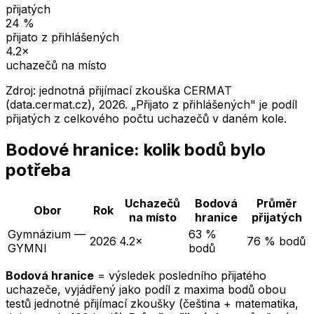
přijatých
24
%
přijato z přihlášených
4.2
×
uchazečů na místo
Zdroj: jednotná přijímací zkouška CERMAT
(data.cermat.cz),
2026
. „Přijato z přihlášených" je podíl
přijatých z celkového počtu uchazečů v daném kole.
Bodové hranice: kolik bodů bylo
potřeba
Uchazečů
Bodová
Průměr
Obor
Rok
na místo
hranice
přijatých
Gymnázium —
63 %
2026
4.2×
76 % bodů
GYMNI
bodů
Bodová hranice
= výsledek posledního přijatého
uchazeče, vyjádřený jako podíl z maxima bodů obou
testů jednotné přijímací zkoušky (čeština + matematika,