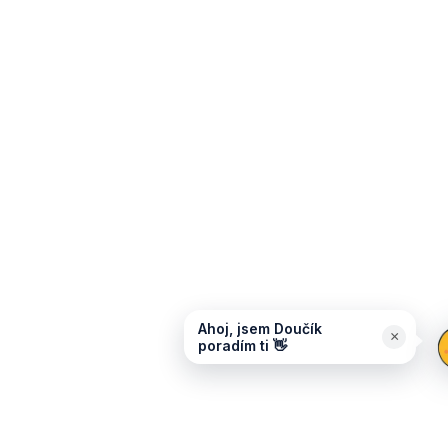
Ahoj, jsem Doučík
×
poradím ti 👋