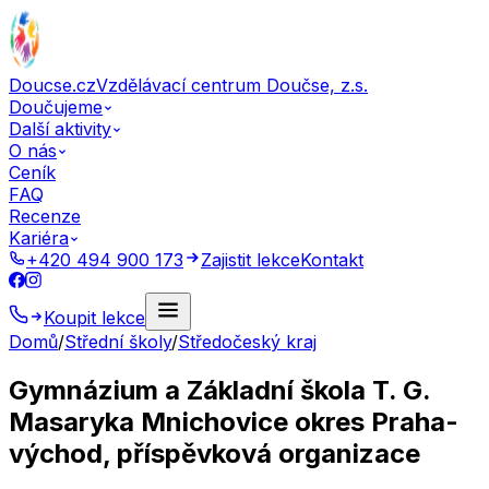
Doucse.cz
Vzdělávací centrum Doučse, z.s.
Doučujeme
Další aktivity
O nás
Ceník
FAQ
Recenze
Kariéra
+420 494 900 173
Zajistit lekce
Kontakt
Koupit lekce
Domů
/
Střední školy
/
Středočeský kraj
Gymnázium a Základní škola T. G.
Masaryka Mnichovice okres Praha-
východ, příspěvková organizace