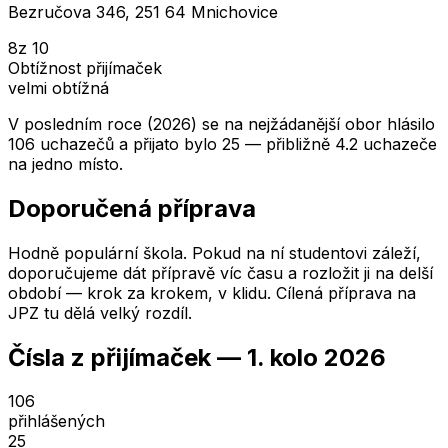
Bezručova 346, 251 64 Mnichovice
8
z 10
Obtížnost přijímaček
velmi obtížná
V posledním roce (2026) se na nejžádanější obor hlásilo
106 uchazečů a přijato bylo 25 — přibližně 4.2 uchazeče
na jedno místo.
Doporučená příprava
Hodně populární škola. Pokud na ní studentovi záleží,
doporučujeme dát přípravě víc času a rozložit ji na delší
období — krok za krokem, v klidu. Cílená příprava na
JPZ tu dělá velký rozdíl.
Čísla z přijímaček —
1. kolo
2026
106
přihlášených
25