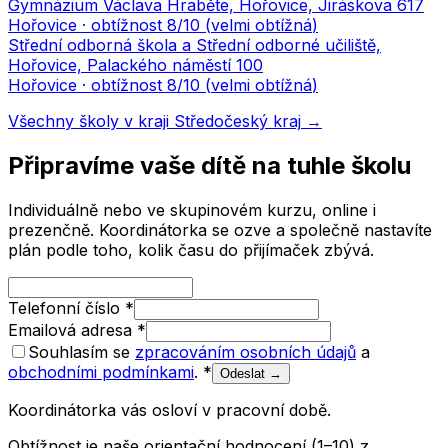
Gymnázium Václava Hraběte, Hořovice, Jiráskova 617
Hořovice
· obtížnost
8
/10 (
velmi obtížná
)
Střední odborná škola a Střední odborné učiliště,
Hořovice, Palackého náměstí 100
Hořovice
· obtížnost
8
/10 (
velmi obtížná
)
Všechny školy v kraji
Středočeský kraj
→
Připravíme vaše dítě na tuhle školu
Individuálně nebo ve skupinovém kurzu, online i
prezenčně. Koordinátorka se ozve a společně nastavíte
plán podle toho, kolik času do přijímaček zbývá.
Telefonní číslo
*
Emailová adresa
*
Souhlasím se
zpracováním osobních údajů
a
obchodními podmínkami
.
*
Odeslat →
Koordinátorka vás osloví v pracovní době.
Obtížnost je naše orientační hodnocení (1–10) z