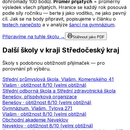
dohromady 100 bodů).
Průměr přijatých
= průměrný
výsledek všech přijatých. Hranice se každý rok posouvá
podle síly ročníku — berte ji jako vodítko, ne jako pevný
cíl. Jak se na body připravit, popisujeme v článku o
testech nanečisto
a v analýze
šancí na gymnázium
.
Připravíme na tuhle školu →
Stáhnout jako PDF
Další školy v kraji
Středočeský kraj
Školy s podobnou obtížností přijímaček — pro
porovnání při výběru.
Střední průmyslová škola, Vlašim, Komenského 41
Vlašim
· obtížnost
8
/10 (
velmi obtížná
)
Střední odborná škola a Střední zdravotnická škola
Benešov, příspěvková organizace
Benešov
· obtížnost
8
/10 (
velmi obtížná
)
Gymnázium, Vlašim, Tylova 271
Vlašim
· obtížnost
8
/10 (
velmi obtížná
)
Obchodní akademie Neveklov
Neveklov
· obtížnost
8
/10 (
velmi obtížná
)