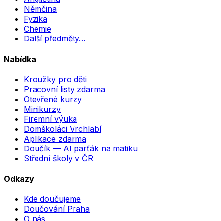
Němčina
Fyzika
Chemie
Další předměty…
Nabídka
Kroužky pro děti
Pracovní listy zdarma
Otevřené kurzy
Minikurzy
Firemní výuka
Domškoláci Vrchlabí
Aplikace zdarma
Doučík — AI parťák na matiku
Střední školy v ČR
Odkazy
Kde doučujeme
Doučování Praha
O nás