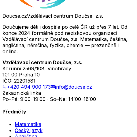
Doucse.cz
Vzdělávací centrum Doučse, z.s.
Doučujeme děti i dospělé po celé ČR už přes 7 let. Od
konce 2024 formálně pod neziskovou organizací
Vzdělávací centrum Doučse, z.s. Matematika, čeština,
angličtina, němčina, fyzika, chemie — prezenčně i
online.
Vzdělávací centrum Doučse, z.s.
Korunní 2569/108, Vinohrady
101 00 Praha 10
IČO:
22201581
+420 494 900 173
info@doucse.cz
Zákaznická linka
Po–Pá: 9:00–19:00 · So–Ne: 14:00–18:00
Předměty
Matematika
Český jazyk
Angličtina