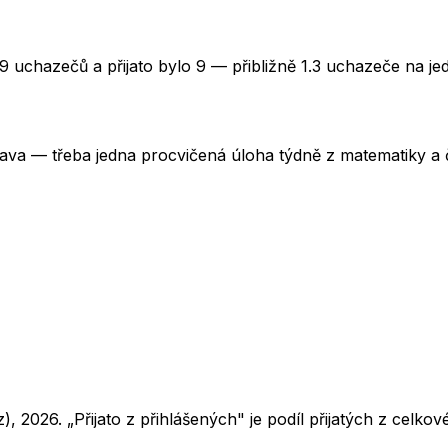
9 uchazečů a přijato bylo 9 — přibližně 1.3 uchazeče na je
rava — třeba jedna procvičená úloha týdně z matematiky a č
z),
2026
. „Přijato z přihlášených" je podíl přijatých z cel