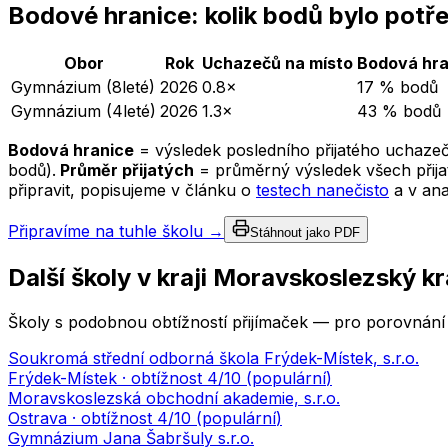
Bodové hranice: kolik bodů bylo potř
Obor
Rok
Uchazečů na místo
Bodová hra
Gymnázium (8leté)
2026
0.8×
17 % bodů
Gymnázium (4leté)
2026
1.3×
43 % bodů
Bodová hranice
= výsledek posledního přijatého uchazeč
bodů).
Průměr přijatých
= průměrný výsledek všech přijat
připravit, popisujeme v článku o
testech nanečisto
a v an
Připravíme na tuhle školu →
Stáhnout jako PDF
Další školy v kraji
Moravskoslezský kr
Školy s podobnou obtížností přijímaček — pro porovnání 
Soukromá střední odborná škola Frýdek-Místek, s.r.o.
Frýdek-Místek
· obtížnost
4
/10 (
populární
)
Moravskoslezská obchodní akademie, s.r.o.
Ostrava
· obtížnost
4
/10 (
populární
)
Gymnázium Jana Šabršuly s.r.o.