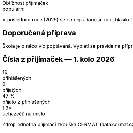
Obtížnost přijímaček
populární
V posledním roce (2026) se na nejžádanější obor hlásilo 1
Doporučená příprava
Škola je o něco víc poptávaná. Vyplatí se pravidelná příp
Čísla z přijímaček —
1. kolo
2026
19
přihlášených
9
přijatých
47
%
přijato z přihlášených
1.3
×
uchazečů na místo
Zdroj: jednotná přijímací zkouška CERMAT (data.cermat.c