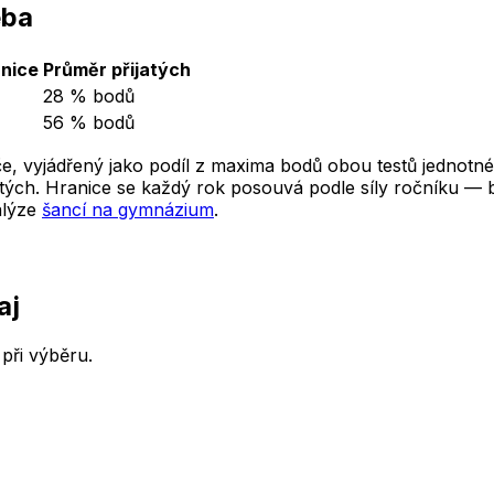
eba
nice
Průměr přijatých
28 % bodů
56 % bodů
e, vyjádřený jako podíl z maxima bodů obou testů jednotné
ých. Hranice se každý rok posouvá podle síly ročníku — ber
alýze
šancí na gymnázium
.
aj
při výběru.