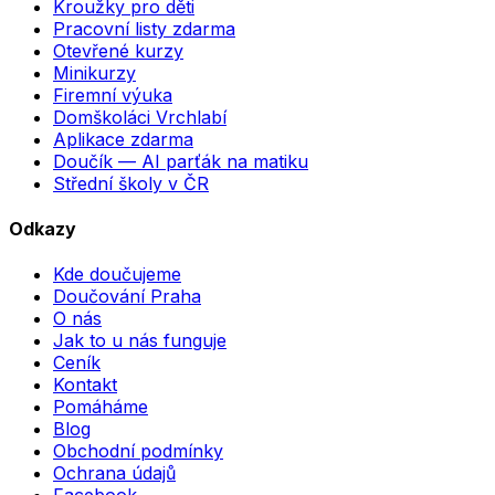
Kroužky pro děti
Pracovní listy zdarma
Otevřené kurzy
Minikurzy
Firemní výuka
Domškoláci Vrchlabí
Aplikace zdarma
Doučík — AI parťák na matiku
Střední školy v ČR
Odkazy
Kde doučujeme
Doučování Praha
O nás
Jak to u nás funguje
Ceník
Kontakt
Pomáháme
Blog
Obchodní podmínky
Ochrana údajů