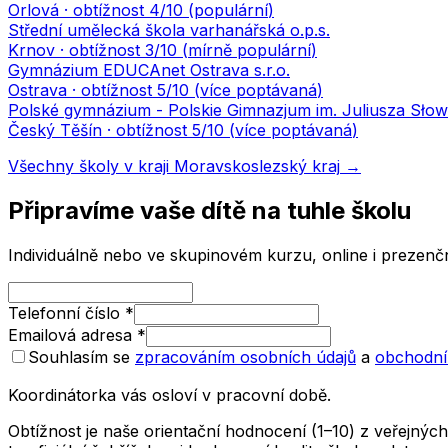
Orlová
· obtížnost
4
/10 (
populární
)
Střední umělecká škola varhanářská o.p.s.
Krnov
· obtížnost
3
/10 (
mírně populární
)
Gymnázium EDUCAnet Ostrava s.r.o.
Ostrava
· obtížnost
5
/10 (
více poptávaná
)
Polské gymnázium - Polskie Gimnazjum im. Juliusza Słow
Český Těšín
· obtížnost
5
/10 (
více poptávaná
)
Všechny školy v kraji
Moravskoslezský kraj
→
Připravíme vaše dítě na tuhle školu
Individuálně nebo ve skupinovém kurzu, online i prezenčn
Telefonní číslo
*
Emailová adresa
*
Souhlasím se
zpracováním osobních údajů
a
obchodní
Koordinátorka vás osloví v pracovní době.
Obtížnost je naše orientační hodnocení (1–10) z veřejný