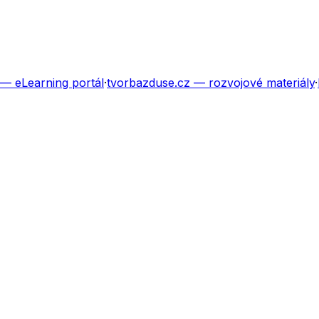
— eLearning portál
·
tvorbazduse.cz
— rozvojové materiály
·