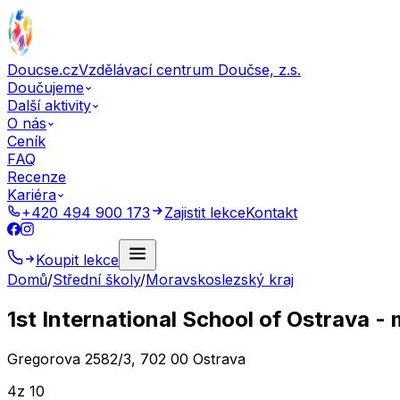
Doucse.cz
Vzdělávací centrum Doučse, z.s.
Doučujeme
Další aktivity
O nás
Ceník
FAQ
Recenze
Kariéra
+420 494 900 173
Zajistit lekce
Kontakt
Koupit lekce
Domů
/
Střední školy
/
Moravskoslezský kraj
1st International School of Ostrava -
Gregorova 2582/3, 702 00 Ostrava
4
z 10