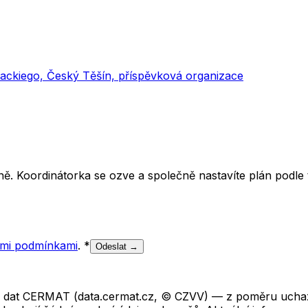
ackiego, Český Těšín, příspěvková organizace
ě. Koordinátorka se ozve a společně nastavíte plán podle t
mi podmínkami
.
*
Odeslat →
ch dat CERMAT (data.cermat.cz, © CZVV) — z poměru uchaze