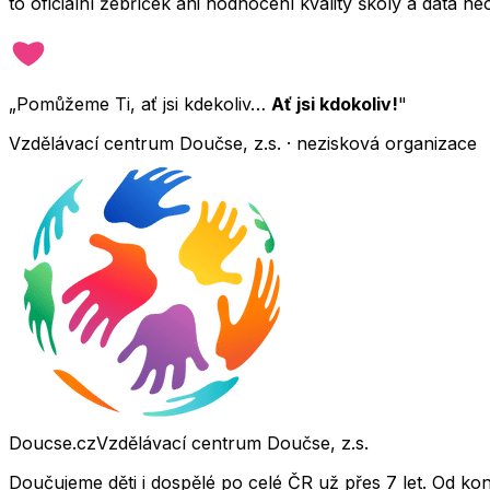
to oficiální žebříček ani hodnocení kvality školy a data 
„Pomůžeme Ti, ať jsi kdekoliv…
Ať jsi kdokoliv!
"
Vzdělávací centrum Doučse, z.s. · nezisková organizace
Doucse.cz
Vzdělávací centrum Doučse, z.s.
Doučujeme děti i dospělé po celé ČR už přes 7 let. Od ko