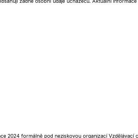
neobsahují žádné osobní údaje uchazečů. Aktuální informace
nce 2024 formálně pod neziskovou organizací Vzdělávací ce