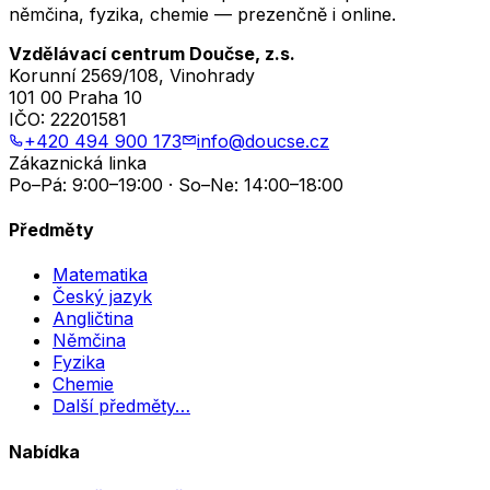
němčina, fyzika, chemie — prezenčně i online.
Vzdělávací centrum Doučse, z.s.
Korunní 2569/108, Vinohrady
101 00 Praha 10
IČO:
22201581
+420 494 900 173
info@doucse.cz
Zákaznická linka
Po–Pá: 9:00–19:00 · So–Ne: 14:00–18:00
Předměty
Matematika
Český jazyk
Angličtina
Němčina
Fyzika
Chemie
Další předměty…
Nabídka