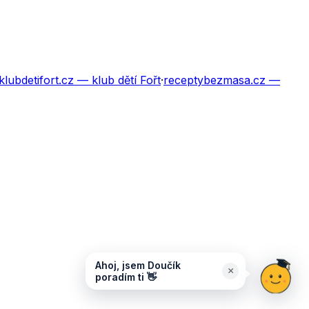
klubdetifort.cz
— klub dětí Fořt
·
receptybezmasa.cz
—
Ahoj, jsem Doučík
×
poradím ti 👋