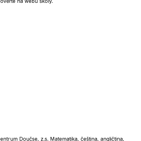
 ověřte na webu školy.
ntrum Doučse, z.s. Matematika, čeština, angličtina,