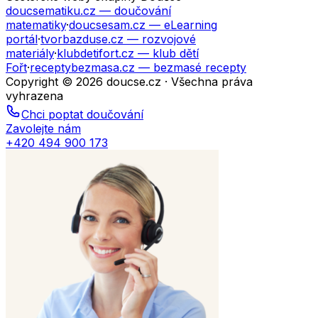
doucsematiku.cz
— doučování
matematiky
·
doucsesam.cz
— eLearning
portál
·
tvorbazduse.cz
— rozvojové
materiály
·
klubdetifort.cz
— klub dětí
Fořt
·
receptybezmasa.cz
— bezmasé recepty
Copyright © 2026 doucse.cz · Všechna práva
vyhrazena
Chci poptat doučování
Zavolejte nám
+420 494 900 173