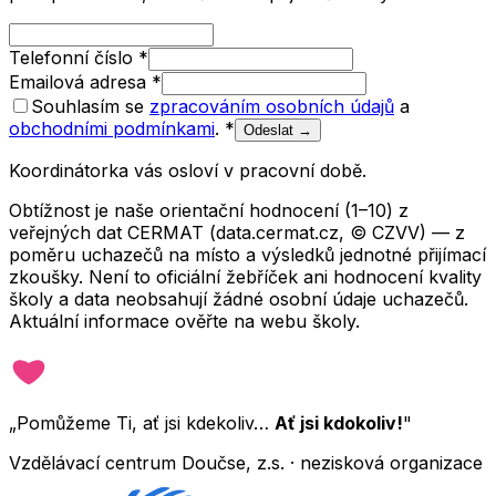
Telefonní číslo
*
Emailová adresa
*
Souhlasím se
zpracováním osobních údajů
a
obchodními podmínkami
.
*
Odeslat →
Koordinátorka vás osloví v pracovní době.
Obtížnost je naše orientační hodnocení (1–10) z
veřejných dat CERMAT (data.cermat.cz, © CZVV) — z
poměru uchazečů na místo a výsledků jednotné přijímací
zkoušky. Není to oficiální žebříček ani hodnocení kvality
školy a data neobsahují žádné osobní údaje uchazečů.
Aktuální informace ověřte na webu školy.
„Pomůžeme Ti, ať jsi kdekoliv…
Ať jsi kdokoliv!
"
Vzdělávací centrum Doučse, z.s. · nezisková organizace