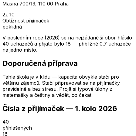
Masná 700/13, 110 00 Praha
2
z 10
Obtížnost přijímaček
poklidná
V posledním roce (2026) se na nejžádanější obor hlásilo
40 uchazečů a přijato bylo 18 — přibližně 0.7 uchazeče
na jedno místo.
Doporučená příprava
Tahle škola je v klidu — kapacita obvykle stačí pro
většinu zájemců. Stačí připravovat se na přijímačky
pravidelně a bez stresu. Projít si typové úlohy z
matematiky a češtiny a vědět, co čekat.
Čísla z přijímaček —
1. kolo
2026
40
přihlášených
18