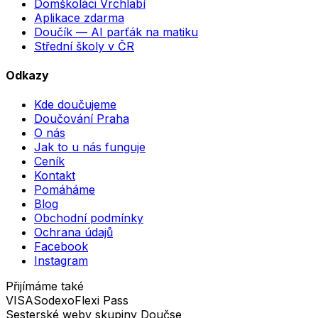
Domškoláci Vrchlabí
Aplikace zdarma
Doučík — AI parťák na matiku
Střední školy v ČR
Odkazy
Kde doučujeme
Doučování Praha
O nás
Jak to u nás funguje
Ceník
Kontakt
Pomáháme
Blog
Obchodní podmínky
Ochrana údajů
Facebook
Instagram
Přijímáme také
VISA
Sodexo
Flexi Pass
Sesterské weby skupiny Doučse