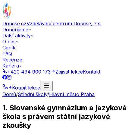
Doucse.cz
Vzdělávací centrum Doučse, z.s.
Doučujeme
Další aktivity
O nás
Ceník
FAQ
Recenze
Kariéra
+420 494 900 173
Zajistit lekce
Kontakt
Koupit lekce
Domů
/
Střední školy
/
Hlavní město Praha
1. Slovanské gymnázium a jazyková
škola s právem státní jazykové
zkoušky