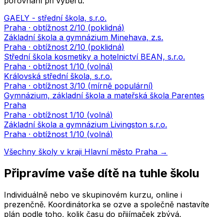
porovnání při výběru.
GAELY - střední škola, s.r.o.
Praha
· obtížnost
2
/10 (
poklidná
)
Základní škola a gymnázium Minehava, z.s.
Praha
· obtížnost
2
/10 (
poklidná
)
Střední škola kosmetiky a hotelnictví BEAN, s.r.o.
Praha
· obtížnost
1
/10 (
volná
)
Královská střední škola, s.r.o.
Praha
· obtížnost
3
/10 (
mírně populární
)
Gymnázium, základní škola a mateřská škola Parentes
Praha
Praha
· obtížnost
1
/10 (
volná
)
Základní škola a gymnázium Livingston s.r.o.
Praha
· obtížnost
1
/10 (
volná
)
Všechny školy v kraji
Hlavní město Praha
→
Připravíme vaše dítě na tuhle školu
Individuálně nebo ve skupinovém kurzu, online i
prezenčně. Koordinátorka se ozve a společně nastavíte
plán podle toho, kolik času do přijímaček zbývá.