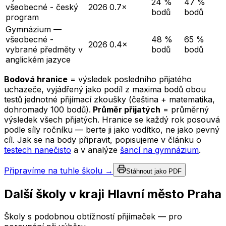
24 %
47 %
všeobecné - český
2026
0.7×
bodů
bodů
program
Gymnázium —
všeobecné -
48 %
65 %
2026
0.4×
vybrané předměty v
bodů
bodů
anglickém jazyce
Bodová hranice
= výsledek posledního přijatého
uchazeče, vyjádřený jako podíl z maxima bodů obou
testů jednotné přijímací zkoušky (čeština + matematika,
dohromady 100 bodů).
Průměr přijatých
= průměrný
výsledek všech přijatých. Hranice se každý rok posouvá
podle síly ročníku — berte ji jako vodítko, ne jako pevný
cíl. Jak se na body připravit, popisujeme v článku o
testech nanečisto
a v analýze
šancí na gymnázium
.
Připravíme na tuhle školu →
Stáhnout jako PDF
Další školy v kraji
Hlavní město Praha
Školy s podobnou obtížností přijímaček — pro