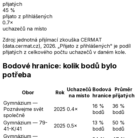
přijatých
45
%
přijato z přihlášených
0.7
×
uchazečů na místo
Zdroj: jednotná přijímací zkouška CERMAT
(data.cermat.cz),
2026
. „Přijato z přihlášených" je podíl
přijatých z celkového počtu uchazečů v daném kole.
Bodové hranice: kolik bodů bylo
potřeba
Uchazečů
Bodová
Průměr
Obor
Rok
na místo
hranice
přijatých
Gymnázium —
16 %
36 %
Poznávejme svět
2025
0.4×
bodů
bodů
společně
Gymnázium — 79-
13 %
50 %
2025
0.5×
41-K/41
bodů
bodů
Gymnázium —