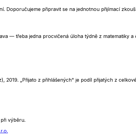
í. Doporučujeme připravit se na jednotnou přijímací zkou
rava — třeba jedna procvičená úloha týdně z matematiky a č
z),
2019
. „Přijato z přihlášených" je podíl přijatých z cel
při výběru.
.o.