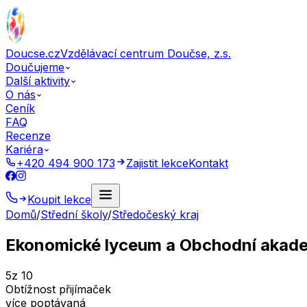
Doucse.cz
Vzdělávací centrum Doučse, z.s.
Doučujeme
Další aktivity
O nás
Ceník
FAQ
Recenze
Kariéra
+420 494 900 173
Zajistit lekce
Kontakt
Koupit lekce
Domů
/
Střední školy
/
Středočeský kraj
Ekonomické lyceum a Obchodní akade
5
z 10
Obtížnost přijímaček
více poptávaná