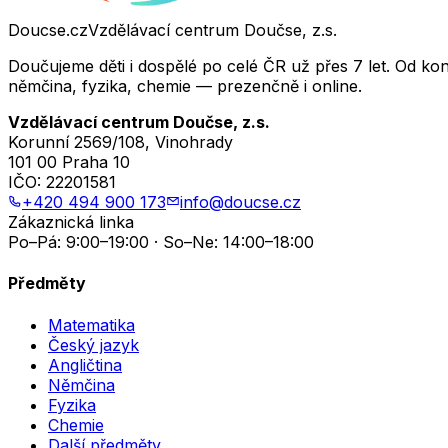
Doucse.cz
Vzdělávací centrum Doučse, z.s.
Doučujeme děti i dospělé po celé ČR už přes 7 let. Od ko
němčina, fyzika, chemie — prezenčně i online.
Vzdělávací centrum Doučse, z.s.
Korunní 2569/108, Vinohrady
101 00 Praha 10
IČO:
22201581
+420 494 900 173
info@doucse.cz
Zákaznická linka
Po–Pá: 9:00–19:00 · So–Ne: 14:00–18:00
Předměty
Matematika
Český jazyk
Angličtina
Němčina
Fyzika
Chemie
Další předměty…