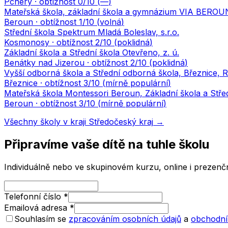
Pchery
· obtížnost
0
/10 (
—
)
Mateřská škola, základní škola a gymnázium VIA BEROU
Beroun
· obtížnost
1
/10 (
volná
)
Střední škola Spektrum Mladá Boleslav, s.r.o.
Kosmonosy
· obtížnost
2
/10 (
poklidná
)
Základní škola a Střední škola Otevřeno, z. ú.
Benátky nad Jizerou
· obtížnost
2
/10 (
poklidná
)
Vyšší odborná škola a Střední odborná škola, Březnice, 
Březnice
· obtížnost
3
/10 (
mírně populární
)
Mateřská škola Montessori Beroun, Základní škola a Středn
Beroun
· obtížnost
3
/10 (
mírně populární
)
Všechny školy v kraji
Středočeský kraj
→
Připravíme vaše dítě na tuhle školu
Individuálně nebo ve skupinovém kurzu, online i prezenčn
Telefonní číslo
*
Emailová adresa
*
Souhlasím se
zpracováním osobních údajů
a
obchodní