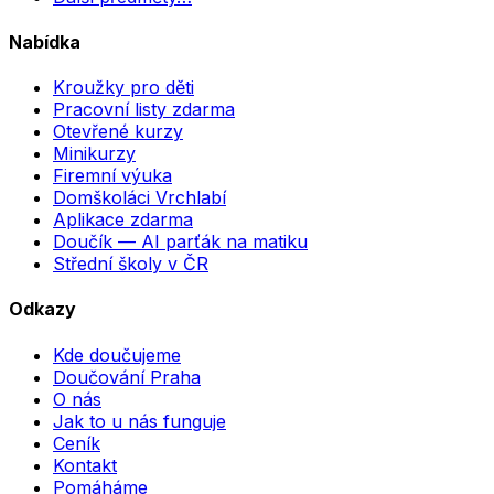
Nabídka
Kroužky pro děti
Pracovní listy zdarma
Otevřené kurzy
Minikurzy
Firemní výuka
Domškoláci Vrchlabí
Aplikace zdarma
Doučík — AI parťák na matiku
Střední školy v ČR
Odkazy
Kde doučujeme
Doučování Praha
O nás
Jak to u nás funguje
Ceník
Kontakt
Pomáháme