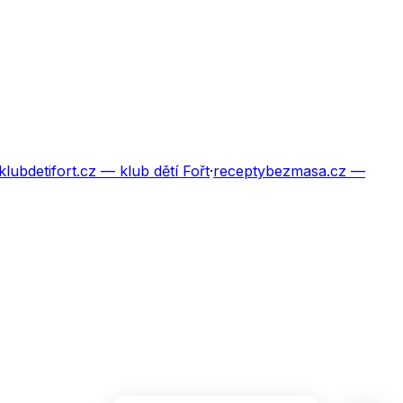
klubdetifort.cz
— klub dětí Fořt
·
receptybezmasa.cz
—