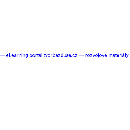
— eLearning portál
·
tvorbazduse.cz
— rozvojové materiály
·