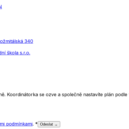
N
Rožmitálská 340
í škola s.r.o.
ě. Koordinátorka se ozve a společně nastavíte plán podle t
mi podmínkami
.
*
Odeslat →