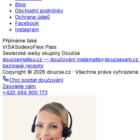
Blog
Obchodní podmínky
Ochrana údajů
Facebook
Instagram
Přijímáme také
VISA
Sodexo
Flexi Pass
Sesterské weby skupiny Doučse
doucsematiku.cz
— doučování matematiky
·
doucsesam.cz
bezmasé recepty
Copyright © 2026 doucse.cz · Všechna práva vyhrazena
Chci poptat doučování
Zavolejte nám
+420 494 900 173