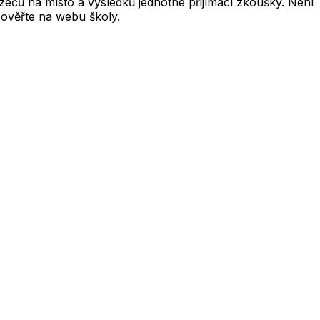
čů na místo a výsledků jednotné přijímací zkoušky. Není
 ověřte na webu školy.