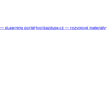
— eLearning portál
·
tvorbazduse.cz
— rozvojové materiály
·