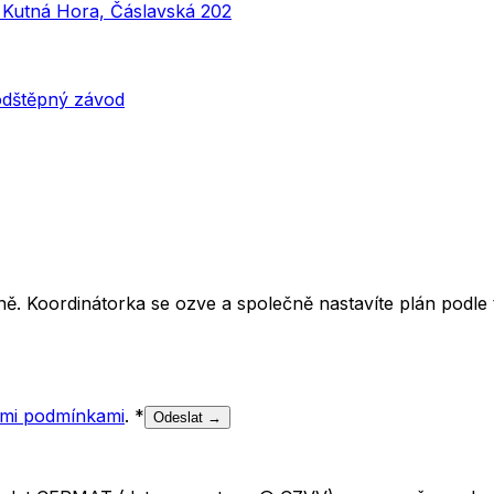
, Kutná Hora, Čáslavská 202
 odštěpný závod
ě. Koordinátorka se ozve a společně nastavíte plán podle t
mi podmínkami
.
*
Odeslat →