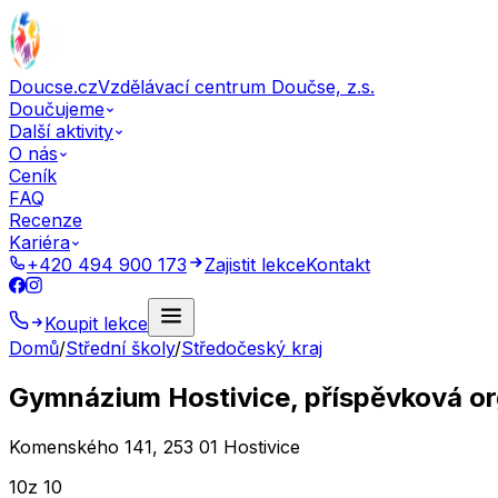
Doucse.cz
Vzdělávací centrum Doučse, z.s.
Doučujeme
Další aktivity
O nás
Ceník
FAQ
Recenze
Kariéra
+420 494 900 173
Zajistit lekce
Kontakt
Koupit lekce
Domů
/
Střední školy
/
Středočeský kraj
Gymnázium Hostivice, příspěvková o
Komenského 141, 253 01 Hostivice
10
z 10