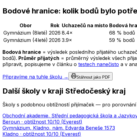
Bodové hranice: kolik bodů bylo potř
Obor
Rok
Uchazečů na místo
Bodová hra
Gymnázium (8leté)
2026
8.4×
68 % bodů
Gymnázium (4leté)
2026
3.9×
59 % bodů
Bodová hranice
= výsledek posledního přijatého uchazeč
bodů).
Průměr přijatých
= průměrný výsledek všech přijat
připravit, popisujeme v článku o
testech nanečisto
a v an
Připravíme na tuhle školu →
Stáhnout jako PDF
Další školy v kraji
Středočeský kraj
Školy s podobnou obtížností přijímaček — pro porovnání 
Obchodní akademie, Střední pedagogická škola a Jazykov
Beroun
· obtížnost
10
/10 (
Everest
)
Gymnázium, Kladno, nám. Edvarda Beneše 1573
Kladno
· obtížnost
10
/10 (
Everest
)