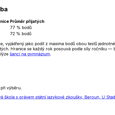
eba
nice
Průměr přijatých
77 % bodů
72 % bodů
e, vyjádřený jako podíl z maxima bodů obou testů jednotné
ých. Hranice se každý rok posouvá podle síly ročníku — ber
alýze
šancí na gymnázium
.
při výběru.
á škola s právem státní jazykové zkoušky, Beroun, U Sta