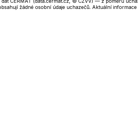
ch dat CERMAT (data.cermat.cz, © CZVV) — z poměru uchaze
neobsahují žádné osobní údaje uchazečů. Aktuální informace