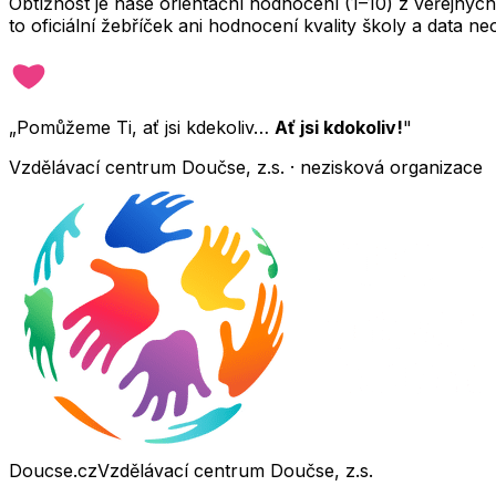
Obtížnost je naše orientační hodnocení (1–10) z veřejný
to oficiální žebříček ani hodnocení kvality školy a data 
„Pomůžeme Ti, ať jsi kdekoliv…
Ať jsi kdokoliv!
"
Vzdělávací centrum Doučse, z.s. · nezisková organizace
Doucse.cz
Vzdělávací centrum Doučse, z.s.