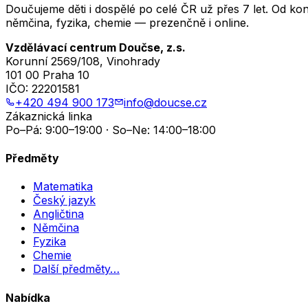
Doučujeme děti i dospělé po celé ČR už přes 7 let. Od ko
němčina, fyzika, chemie — prezenčně i online.
Vzdělávací centrum Doučse, z.s.
Korunní 2569/108, Vinohrady
101 00 Praha 10
IČO:
22201581
+420 494 900 173
info@doucse.cz
Zákaznická linka
Po–Pá: 9:00–19:00 · So–Ne: 14:00–18:00
Předměty
Matematika
Český jazyk
Angličtina
Němčina
Fyzika
Chemie
Další předměty…
Nabídka