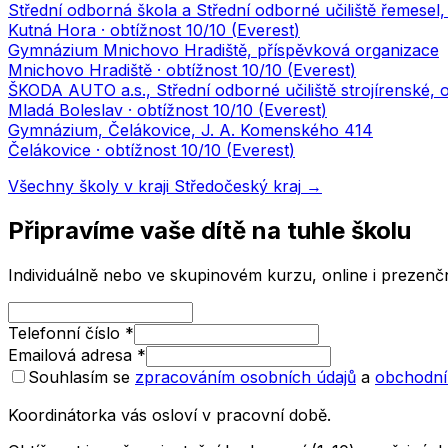
Střední odborná škola a Střední odborné učiliště řemesel
Kutná Hora
· obtížnost
10
/10 (
Everest
)
Gymnázium Mnichovo Hradiště, příspěvková organizace
Mnichovo Hradiště
· obtížnost
10
/10 (
Everest
)
ŠKODA AUTO a.s., Střední odborné učiliště strojírenské,
Mladá Boleslav
· obtížnost
10
/10 (
Everest
)
Gymnázium, Čelákovice, J. A. Komenského 414
Čelákovice
· obtížnost
10
/10 (
Everest
)
Všechny školy v kraji
Středočeský kraj
→
Připravíme vaše dítě na tuhle školu
Individuálně nebo ve skupinovém kurzu, online i prezenčn
Telefonní číslo
*
Emailová adresa
*
Souhlasím se
zpracováním osobních údajů
a
obchodní
Koordinátorka vás osloví v pracovní době.