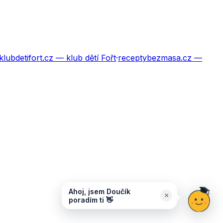
klubdetifort.cz
— klub dětí Fořt
·
receptybezmasa.cz
—
Ahoj, jsem Doučík
×
poradím ti 👋