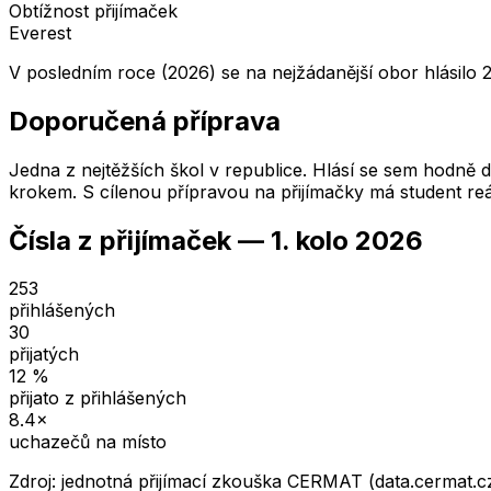
Obtížnost přijímaček
Everest
V posledním roce (2026) se na nejžádanější obor hlásilo 
Doporučená příprava
Jedna z nejtěžších škol v republice. Hlásí se sem hodně dě
krokem. S cílenou přípravou na přijímačky má student reá
Čísla z přijímaček —
1. kolo
2026
253
přihlášených
30
přijatých
12
%
přijato z přihlášených
8.4
×
uchazečů na místo
Zdroj: jednotná přijímací zkouška CERMAT (data.cermat.c