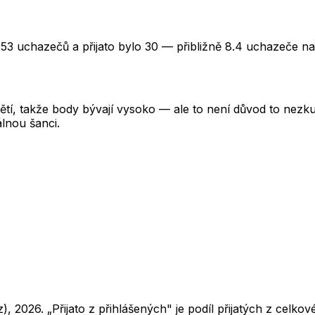
253 uchazečů a přijato bylo 30 — přibližně 8.4 uchazeče na
tí, takže body bývají vysoko — ale to není důvod to nezkusi
lnou šanci.
z),
2026
. „Přijato z přihlášených" je podíl přijatých z cel