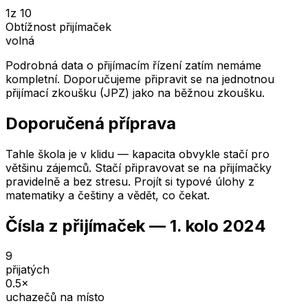
1
z 10
Obtížnost přijímaček
volná
Podrobná data o přijímacím řízení zatím nemáme
kompletní. Doporučujeme připravit se na jednotnou
přijímací zkoušku (JPZ) jako na běžnou zkoušku.
Doporučená příprava
Tahle škola je v klidu — kapacita obvykle stačí pro
většinu zájemců. Stačí připravovat se na přijímačky
pravidelně a bez stresu. Projít si typové úlohy z
matematiky a češtiny a vědět, co čekat.
Čísla z přijímaček —
1. kolo
2024
9
přijatých
0.5
×
uchazečů na místo