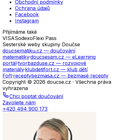
Obchodní podmínky
Ochrana údajů
Facebook
Instagram
Přijímáme také
VISA
Sodexo
Flexi Pass
Sesterské weby skupiny Doučse
doucsematiku.cz
— doučování
matematiky
·
doucsesam.cz
— eLearning
portál
·
tvorbazduse.cz
— rozvojové
materiály
·
klubdetifort.cz
— klub dětí
Fořt
·
receptybezmasa.cz
— bezmasé recepty
Copyright © 2026 doucse.cz · Všechna práva
vyhrazena
Chci poptat doučování
Zavolejte nám
+420 494 900 173