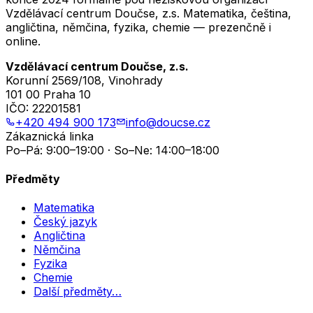
Vzdělávací centrum Doučse, z.s. Matematika, čeština,
angličtina, němčina, fyzika, chemie — prezenčně i
online.
Vzdělávací centrum Doučse, z.s.
Korunní 2569/108, Vinohrady
101 00 Praha 10
IČO:
22201581
+420 494 900 173
info@doucse.cz
Zákaznická linka
Po–Pá: 9:00–19:00 · So–Ne: 14:00–18:00
Předměty
Matematika
Český jazyk
Angličtina
Němčina
Fyzika
Chemie
Další předměty…