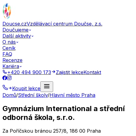
Doucse.cz
Vzdělávací centrum Doučse, z.s.
Doučujeme
Další aktivity
O nás
Ceník
FAQ
Recenze
Kariéra
+420 494 900 173
Zajistit lekce
Kontakt
Koupit lekce
Domů
/
Střední školy
/
Hlavní město Praha
Gymnázium International a střední
odborná škola, s.r.o.
Za Poříčskou bránou 257/8, 186 00 Praha