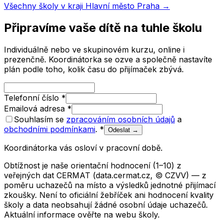
Všechny školy v kraji
Hlavní město Praha
→
Připravíme vaše dítě na tuhle školu
Individuálně nebo ve skupinovém kurzu, online i
prezenčně. Koordinátorka se ozve a společně nastavíte
plán podle toho, kolik času do přijímaček zbývá.
Telefonní číslo
*
Emailová adresa
*
Souhlasím se
zpracováním osobních údajů
a
obchodními podmínkami
.
*
Odeslat →
Koordinátorka vás osloví v pracovní době.
Obtížnost je naše orientační hodnocení (1–10) z
veřejných dat CERMAT (data.cermat.cz, © CZVV) — z
poměru uchazečů na místo a výsledků jednotné přijímací
zkoušky. Není to oficiální žebříček ani hodnocení kvality
školy a data neobsahují žádné osobní údaje uchazečů.
Aktuální informace ověřte na webu školy.