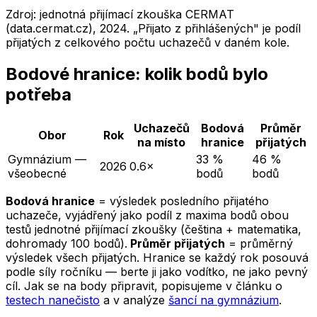
Zdroj: jednotná přijímací zkouška CERMAT
(data.cermat.cz),
2024
. „Přijato z přihlášených" je podíl
přijatých z celkového počtu uchazečů v daném kole.
Bodové hranice: kolik bodů bylo
potřeba
Uchazečů
Bodová
Průměr
Obor
Rok
na místo
hranice
přijatých
Gymnázium —
33 %
46 %
2026
0.6×
všeobecné
bodů
bodů
Bodová hranice
= výsledek posledního přijatého
uchazeče, vyjádřený jako podíl z maxima bodů obou
testů jednotné přijímací zkoušky (čeština + matematika,
dohromady 100 bodů).
Průměr přijatých
= průměrný
výsledek všech přijatých. Hranice se každý rok posouvá
podle síly ročníku — berte ji jako vodítko, ne jako pevný
cíl. Jak se na body připravit, popisujeme v článku o
testech nanečisto
a v analýze
šancí na gymnázium
.