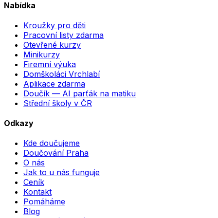
Nabídka
Kroužky pro děti
Pracovní listy zdarma
Otevřené kurzy
Minikurzy
Firemní výuka
Domškoláci Vrchlabí
Aplikace zdarma
Doučík — AI parťák na matiku
Střední školy v ČR
Odkazy
Kde doučujeme
Doučování Praha
O nás
Jak to u nás funguje
Ceník
Kontakt
Pomáháme
Blog