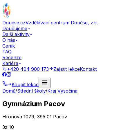
Doucse.cz
Vzdělávací centrum Doučse, z.s.
Doučujeme
Další aktivity
O nás
Ceník
FAQ
Recenze
Kariéra
+420 494 900 173
Zajistit lekce
Kontakt
Koupit lekce
Domů
/
Střední školy
/
Kraj Vysočina
Gymnázium Pacov
Hronova 1079, 395 01 Pacov
3
z 10