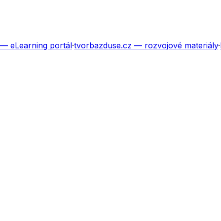
— eLearning portál
·
tvorbazduse.cz
— rozvojové materiály
·