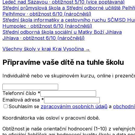
Ledeč nad Sázavou
· obtížnost
5
/10 (
více poptávaná
)
Střední průmyslová škola a Střední odborné učiliště Pelh
Pelhřimov
· obtížnost
6
/10 (
náročnější
)
Střední škola informatiky a cestovního ruchu SČMSD Hum
Humpolec
· obtížnost
6
/10 (
náročnější
)
Střední odborná škola sociální u Matky Boží Jihlava
Jihlava
· obtížnost
6
/10 (
náročnější
)
Všechny školy v kraji
Kraj Vysočina
→
Připravíme vaše dítě na tuhle školu
Individuálně nebo ve skupinovém kurzu, online i prezenčn
Telefonní číslo
*
Emailová adresa
*
Souhlasím se
zpracováním osobních údajů
a
obchodní
Koordinátorka vás osloví v pracovní době.
Obtížnost je naše orientační hodnocení (1–10) z veřejný
to oficiální žebříček ani hodnocení kvality školy a data 