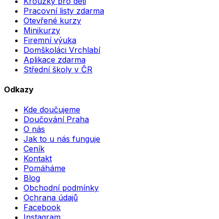
Kroužky pro děti
Pracovní listy zdarma
Otevřené kurzy
Minikurzy
Firemní výuka
Domškoláci Vrchlabí
Aplikace zdarma
Střední školy v ČR
Odkazy
Kde doučujeme
Doučování Praha
O nás
Jak to u nás funguje
Ceník
Kontakt
Pomáháme
Blog
Obchodní podmínky
Ochrana údajů
Facebook
Instagram