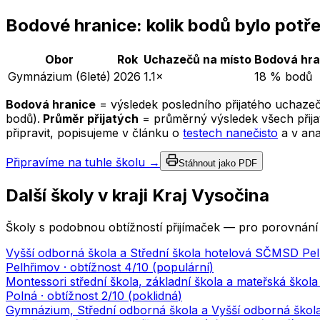
Bodové hranice: kolik bodů bylo potř
Obor
Rok
Uchazečů na místo
Bodová hra
Gymnázium (6leté)
2026
1.1×
18 % bodů
Bodová hranice
= výsledek posledního přijatého uchazeč
bodů).
Průměr přijatých
= průměrný výsledek všech přijat
připravit, popisujeme v článku o
testech nanečisto
a v an
Připravíme na tuhle školu →
Stáhnout jako PDF
Další školy v kraji
Kraj Vysočina
Školy s podobnou obtížností přijímaček — pro porovnání 
Vyšší odborná škola a Střední škola hotelová SČMSD Pelh
Pelhřimov
· obtížnost
4
/10 (
populární
)
Montessori střední škola, základní škola a mateřská škola
Polná
· obtížnost
2
/10 (
poklidná
)
Gymnázium, Střední odborná škola a Vyšší odborná ško