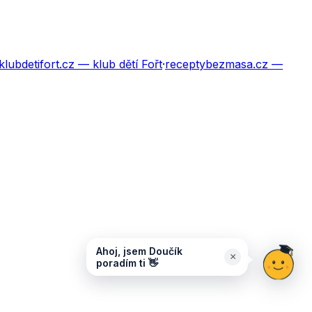
klubdetifort.cz
— klub dětí Fořt
·
receptybezmasa.cz
—
Ahoj, jsem Doučík
×
poradím ti 👋