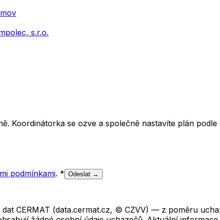
řimov
polec, s.r.o.
ě. Koordinátorka se ozve a společně nastavíte plán podle t
mi podmínkami
.
*
Odeslat →
ch dat CERMAT (data.cermat.cz, © CZVV) — z poměru uchaze
neobsahují žádné osobní údaje uchazečů. Aktuální informace