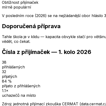
Obtížnost přijímaček
mírně populární
V posledním roce (2026) se na nejžádanější obor hlásilo 3
Doporučená příprava
Tahle škola je v klidu — kapacita obvykle stačí pro většin
vědět, co čekat.
Čísla z přijímaček —
1. kolo
2026
38
přihlášených
32
přijatých
84
%
přijato z přihlášených
1.1
×
uchazečů na místo
Zdroj: jednotná přijímací zkouška CERMAT (data.cermat.c