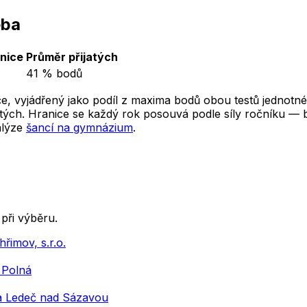
eba
nice
Průměr přijatých
41 % bodů
e, vyjádřený jako podíl z maxima bodů obou testů jednotné
ých. Hranice se každý rok posouvá podle síly ročníku — ber
alýze
šancí na gymnázium
.
při výběru.
řimov, s.r.o.
 Polná
la Ledeč nad Sázavou