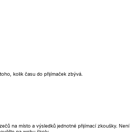
oho, kolik času do přijímaček zbývá.
čů na místo a výsledků jednotné přijímací zkoušky. Není
 ověřte na webu školy.