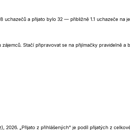
8 uchazečů a přijato bylo 32 — přibližně 1.1 uchazeče na j
u zájemců. Stačí připravovat se na přijímačky pravidelně a b
z),
2026
. „Přijato z přihlášených" je podíl přijatých z cel