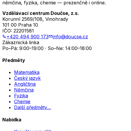
němčina, fyzika, chemie — prezenčně i online.
Vzdělávací centrum Doučse, z.s.
Korunní 2569/108, Vinohrady
101 00 Praha 10
IČO:
22201581
+420 494 900 173
info@doucse.cz
Zákaznická linka
Po–Pá: 9:00–19:00 · So–Ne: 14:00–18:00
Předměty
Matematika
Český jazyk
Angličtina
Němčina
Fyzika
Chemie
Další předměty…
Nabídka