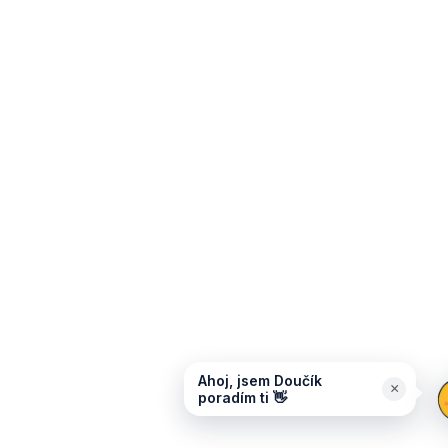
Ahoj, jsem Doučík
×
poradím ti 👋