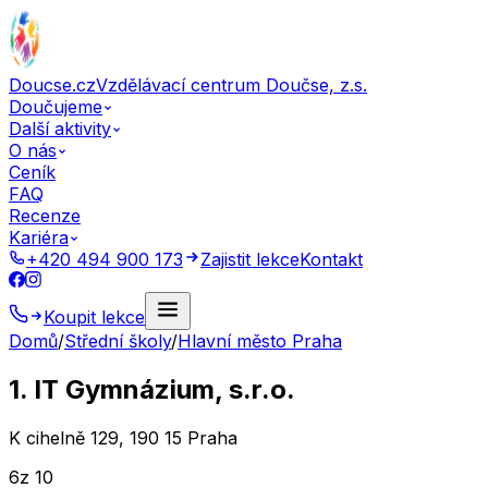
Doucse.cz
Vzdělávací centrum Doučse, z.s.
Doučujeme
Další aktivity
O nás
Ceník
FAQ
Recenze
Kariéra
+420 494 900 173
Zajistit lekce
Kontakt
Koupit lekce
Domů
/
Střední školy
/
Hlavní město Praha
1. IT Gymnázium, s.r.o.
K cihelně 129, 190 15 Praha
6
z 10