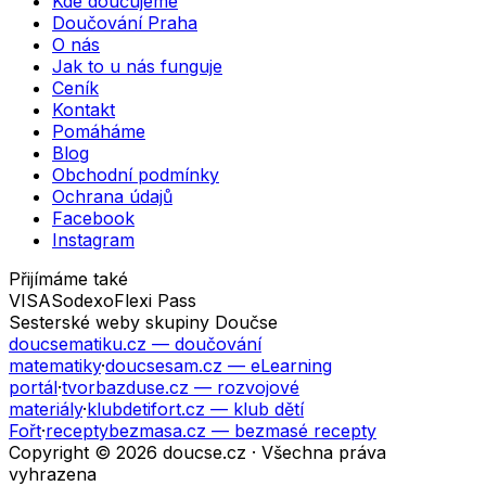
Kde doučujeme
Doučování Praha
O nás
Jak to u nás funguje
Ceník
Kontakt
Pomáháme
Blog
Obchodní podmínky
Ochrana údajů
Facebook
Instagram
Přijímáme také
VISA
Sodexo
Flexi Pass
Sesterské weby skupiny Doučse
doucsematiku.cz
— doučování
matematiky
·
doucsesam.cz
— eLearning
portál
·
tvorbazduse.cz
— rozvojové
materiály
·
klubdetifort.cz
— klub dětí
Fořt
·
receptybezmasa.cz
— bezmasé recepty
Copyright © 2026 doucse.cz · Všechna práva
vyhrazena