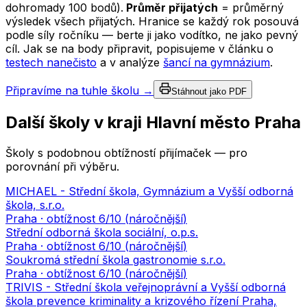
dohromady 100 bodů).
Průměr přijatých
= průměrný
výsledek všech přijatých. Hranice se každý rok posouvá
podle síly ročníku — berte ji jako vodítko, ne jako pevný
cíl. Jak se na body připravit, popisujeme v článku o
testech nanečisto
a v analýze
šancí na gymnázium
.
Připravíme na tuhle školu →
Stáhnout jako PDF
Další školy v kraji
Hlavní město Praha
Školy s podobnou obtížností přijímaček — pro
porovnání při výběru.
MICHAEL - Střední škola, Gymnázium a Vyšší odborná
škola, s.r.o.
Praha
· obtížnost
6
/10 (
náročnější
)
Střední odborná škola sociální, o.p.s.
Praha
· obtížnost
6
/10 (
náročnější
)
Soukromá střední škola gastronomie s.r.o.
Praha
· obtížnost
6
/10 (
náročnější
)
TRIVIS - Střední škola veřejnoprávní a Vyšší odborná
škola prevence kriminality a krizového řízení Praha,