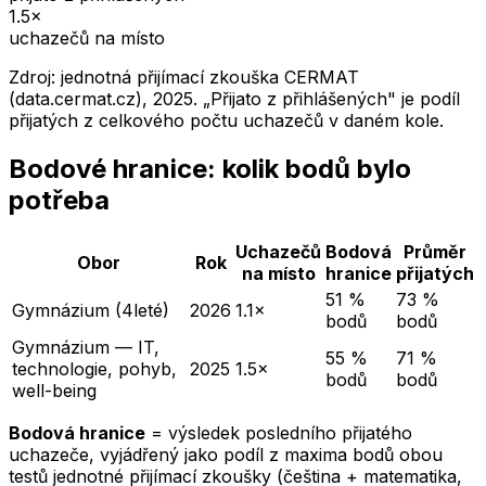
1.5
×
uchazečů na místo
Zdroj: jednotná přijímací zkouška CERMAT
(data.cermat.cz),
2025
. „Přijato z přihlášených" je podíl
přijatých z celkového počtu uchazečů v daném kole.
Bodové hranice: kolik bodů bylo
potřeba
Uchazečů
Bodová
Průměr
Obor
Rok
na místo
hranice
přijatých
51 %
73 %
Gymnázium (4leté)
2026
1.1×
bodů
bodů
Gymnázium — IT,
55 %
71 %
technologie, pohyb,
2025
1.5×
bodů
bodů
well-being
Bodová hranice
= výsledek posledního přijatého
uchazeče, vyjádřený jako podíl z maxima bodů obou
testů jednotné přijímací zkoušky (čeština + matematika,