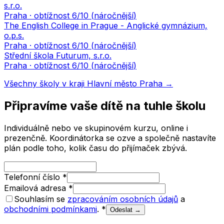
s.r.o.
Praha
· obtížnost
6
/10 (
náročnější
)
The English College in Prague - Anglické gymnázium,
o.p.s.
Praha
· obtížnost
6
/10 (
náročnější
)
Střední škola Futurum, s.r.o.
Praha
· obtížnost
6
/10 (
náročnější
)
Všechny školy v kraji
Hlavní město Praha
→
Připravíme vaše dítě na tuhle školu
Individuálně nebo ve skupinovém kurzu, online i
prezenčně. Koordinátorka se ozve a společně nastavíte
plán podle toho, kolik času do přijímaček zbývá.
Telefonní číslo
*
Emailová adresa
*
Souhlasím se
zpracováním osobních údajů
a
obchodními podmínkami
.
*
Odeslat →