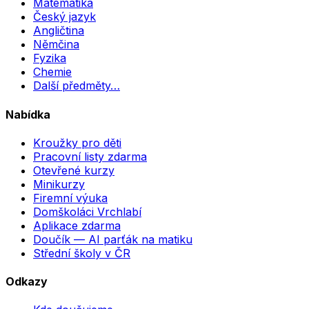
Matematika
Český jazyk
Angličtina
Němčina
Fyzika
Chemie
Další předměty…
Nabídka
Kroužky pro děti
Pracovní listy zdarma
Otevřené kurzy
Minikurzy
Firemní výuka
Domškoláci Vrchlabí
Aplikace zdarma
Doučík — AI parťák na matiku
Střední školy v ČR
Odkazy