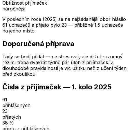
Obtížnost přijímaček
náročnější
V posledním roce (2025) se na nejžádanější obor hlásilo
61 uchazečů a přijato bylo 23 — přibližně 1.5 uchazeče
na jedno místo.
Doporučená příprava
Tady se hodí přidat — ne stresovat, ale držet rozumný
režim, třeba dvakrát týdně pár úloh z přijímaček. Z
dlouhodobé pravidelnosti je víc užitku než z učení týden
před zkouškou.
Čísla z přijímaček —
1. kolo
2025
61
přihlášených
23
přijatých
38
%
přijato z přihlášených