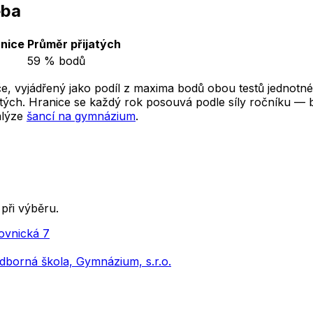
eba
nice
Průměr přijatých
59 % bodů
e, vyjádřený jako podíl z maxima bodů obou testů jednotné
ých. Hranice se každý rok posouvá podle síly ročníku — ber
alýze
šancí na gymnázium
.
při výběru.
ovnická 7
dborná škola, Gymnázium, s.r.o.