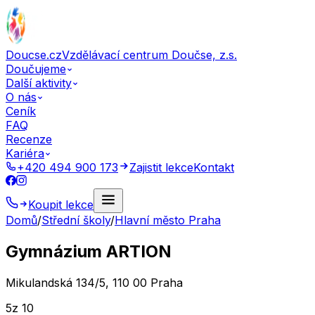
Doucse.cz
Vzdělávací centrum Doučse, z.s.
Doučujeme
Další aktivity
O nás
Ceník
FAQ
Recenze
Kariéra
+420 494 900 173
Zajistit lekce
Kontakt
Koupit lekce
Domů
/
Střední školy
/
Hlavní město Praha
Gymnázium ARTION
Mikulandská 134/5, 110 00 Praha
5
z 10