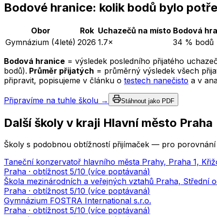
Bodové hranice: kolik bodů bylo potř
Obor
Rok
Uchazečů na místo
Bodová hra
Gymnázium (4leté)
2026
1.7×
34 % bodů
Bodová hranice
= výsledek posledního přijatého uchazeč
bodů).
Průměr přijatých
= průměrný výsledek všech přijat
připravit, popisujeme v článku o
testech nanečisto
a v an
Připravíme na tuhle školu →
Stáhnout jako PDF
Další školy v kraji
Hlavní město Praha
Školy s podobnou obtížností přijímaček — pro porovnání 
Taneční konzervatoř hlavního města Prahy, Praha 1, Křiž
Praha
· obtížnost
5
/10 (
více poptávaná
)
Škola mezinárodních a veřejných vztahů Praha, Střední o
Praha
· obtížnost
5
/10 (
více poptávaná
)
Gymnázium FOSTRA International s.r.o.
Praha
· obtížnost
5
/10 (
více poptávaná
)