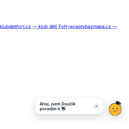
klubdetifort.cz
— klub dětí Fořt
·
receptybezmasa.cz
—
Ahoj, jsem Doučík
×
poradím ti 👋