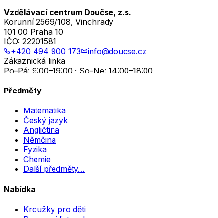
Vzdělávací centrum Doučse, z.s.
Korunní 2569/108, Vinohrady
101 00 Praha 10
IČO:
22201581
+420 494 900 173
info@doucse.cz
Zákaznická linka
Po–Pá: 9:00–19:00 · So–Ne: 14:00–18:00
Předměty
Matematika
Český jazyk
Angličtina
Němčina
Fyzika
Chemie
Další předměty…
Nabídka
Kroužky pro děti