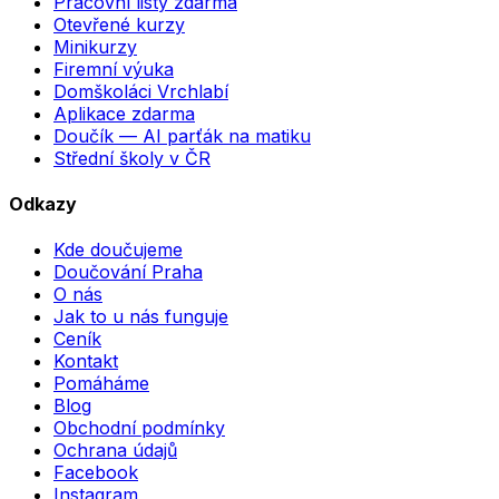
Pracovní listy zdarma
Otevřené kurzy
Minikurzy
Firemní výuka
Domškoláci Vrchlabí
Aplikace zdarma
Doučík — AI parťák na matiku
Střední školy v ČR
Odkazy
Kde doučujeme
Doučování Praha
O nás
Jak to u nás funguje
Ceník
Kontakt
Pomáháme
Blog
Obchodní podmínky
Ochrana údajů
Facebook
Instagram