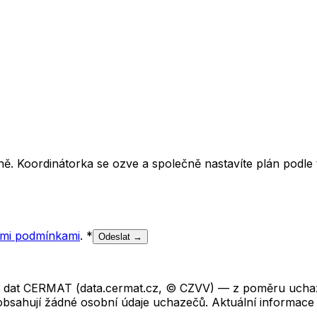
ě. Koordinátorka se ozve a společně nastavíte plán podle t
mi podmínkami
.
*
Odeslat →
ch dat CERMAT (data.cermat.cz, © CZVV) — z poměru uchaze
neobsahují žádné osobní údaje uchazečů. Aktuální informace