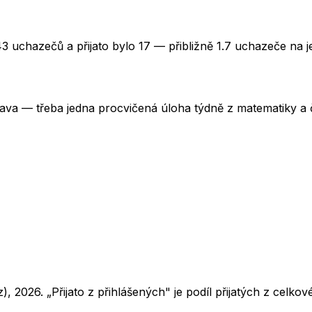
3 uchazečů a přijato bylo 17 — přibližně 1.7 uchazeče na j
rava — třeba jedna procvičená úloha týdně z matematiky a č
z),
2026
. „Přijato z přihlášených" je podíl přijatých z cel