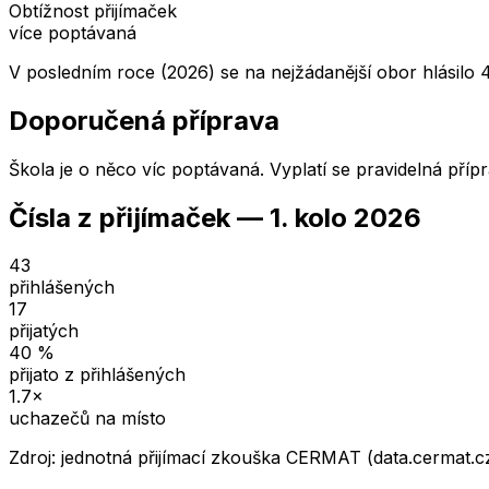
Obtížnost přijímaček
více poptávaná
V posledním roce (2026) se na nejžádanější obor hlásilo 4
Doporučená příprava
Škola je o něco víc poptávaná. Vyplatí se pravidelná příp
Čísla z přijímaček —
1. kolo
2026
43
přihlášených
17
přijatých
40
%
přijato z přihlášených
1.7
×
uchazečů na místo
Zdroj: jednotná přijímací zkouška CERMAT (data.cermat.c