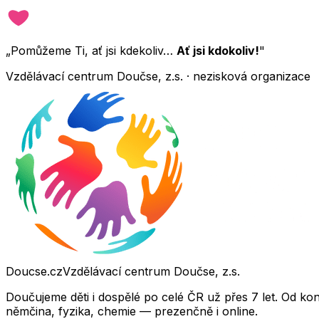
„Pomůžeme Ti, ať jsi kdekoliv…
Ať jsi kdokoliv!
"
Vzdělávací centrum Doučse, z.s. · nezisková organizace
Doucse.cz
Vzdělávací centrum Doučse, z.s.
Doučujeme děti i dospělé po celé ČR už přes 7 let. Od ko
němčina, fyzika, chemie — prezenčně i online.