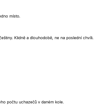
edno místo.
eštiny. Klidně a dlouhodobě, ne na poslední chvíli.
kového počtu uchazečů v daném kole.