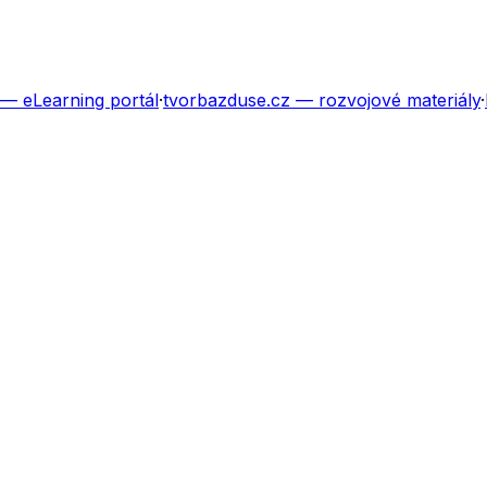
— eLearning portál
·
tvorbazduse.cz
— rozvojové materiály
·