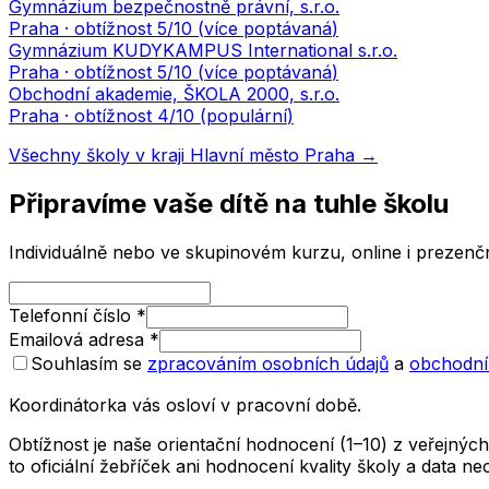
Gymnázium bezpečnostně právní, s.r.o.
Praha
· obtížnost
5
/10 (
více poptávaná
)
Gymnázium KUDYKAMPUS International s.r.o.
Praha
· obtížnost
5
/10 (
více poptávaná
)
Obchodní akademie, ŠKOLA 2000, s.r.o.
Praha
· obtížnost
4
/10 (
populární
)
Všechny školy v kraji
Hlavní město Praha
→
Připravíme vaše dítě na tuhle školu
Individuálně nebo ve skupinovém kurzu, online i prezenčn
Telefonní číslo
*
Emailová adresa
*
Souhlasím se
zpracováním osobních údajů
a
obchodní
Koordinátorka vás osloví v pracovní době.
Obtížnost je naše orientační hodnocení (1–10) z veřejný
to oficiální žebříček ani hodnocení kvality školy a data 