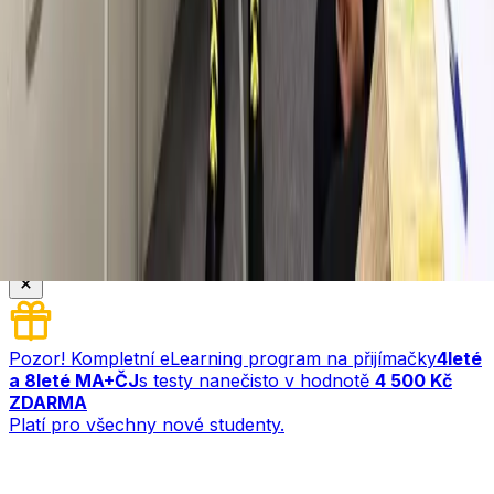
Pozor! Kompletní eLearning program na přijímačky
4leté
a 8leté MA+ČJ
s testy nanečisto v hodnotě
4 500 Kč
ZDARMA
Platí pro všechny nové studenty.