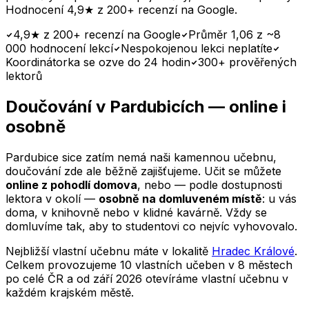
Hodnocení 4,9★ z 200+ recenzí na Google.
4,9★ z 200+ recenzí na Google
Průměr 1,06 z ~8
000 hodnocení lekcí
Nespokojenou lekci neplatíte
Koordinátorka se ozve do 24 hodin
300+ prověřených
lektorů
Doučování
v Pardubicích
— online i
osobně
Pardubice
sice zatím nemá naši kamennou učebnu,
doučování zde ale běžně zajišťujeme. Učit se můžete
online z pohodlí domova
, nebo — podle dostupnosti
lektora v okolí —
osobně na domluveném místě
: u vás
doma, v knihovně nebo v klidné kavárně. Vždy se
domluvíme tak, aby to studentovi co nejvíc vyhovovalo.
Nejbližší vlastní učebnu máte v lokalitě
Hradec Králové
.
Celkem provozujeme 10 vlastních učeben v 8 městech
po celé ČR a od září 2026 otevíráme vlastní učebnu v
každém krajském městě.