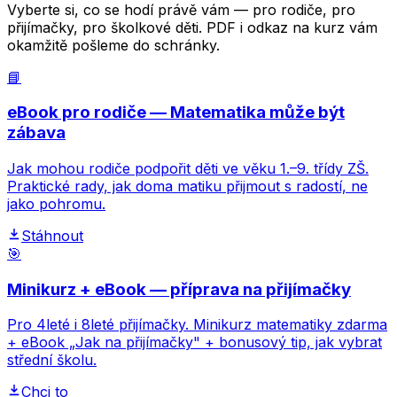
Vyberte si, co se hodí právě vám — pro rodiče, pro
přijímačky, pro školkové děti. PDF i odkaz na kurz vám
okamžitě pošleme do schránky.
📘
eBook pro rodiče — Matematika může být
zábava
Jak mohou rodiče podpořit děti ve věku 1.–9. třídy ZŠ.
Praktické rady, jak doma matiku přijmout s radostí, ne
jako pohromu.
Stáhnout
🎯
Minikurz + eBook — příprava na přijímačky
Pro 4leté i 8leté přijímačky. Minikurz matematiky zdarma
+ eBook „Jak na přijímačky" + bonusový tip, jak vybrat
střední školu.
Chci to