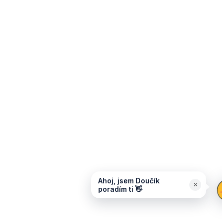
Ahoj, jsem Doučík
×
poradím ti 👋