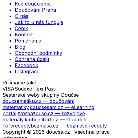
Kde doučujeme
Doučování Praha
O nás
Jak to u nás funguje
Ceník
Kontakt
Pomáháme
Blog
Obchodní podmínky
Ochrana údajů
Facebook
Instagram
Přijímáme také
VISA
Sodexo
Flexi Pass
Sesterské weby skupiny Doučse
doucsematiku.cz
— doučování
matematiky
·
doucsesam.cz
— eLearning
portál
·
tvorbazduse.cz
— rozvojové
materiály
·
klubdetifort.cz
— klub dětí
Fořt
·
receptybezmasa.cz
— bezmasé recepty
Copyright © 2026 doucse.cz · Všechna práva