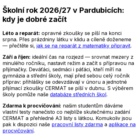
Školní rok 2026/27
v Pardubicích
:
kdy je dobré začít
Léto a reparát:
opravné zkoušky se píší na konci
srpna. Přes prázdniny látku v klidu a cíleně doženeme
— přečtěte si,
jak se na reparát z matematiky připravit
.
Září a říjen:
ideální čas na rozjezd — srovnat mezery z
minulého ročníku, nastavit režim a začít s přípravou na
přijímačky. Deváťáci, sedmáci i páťáci, kteří míří na
gymnázia a střední školy, mají před sebou celý ročník
příprav: přihlášky se odevzdávají v únoru a jednotné
přijímací zkoušky CERMAT se píší v dubnu. S výběrem
školy pomůže naše
databáze středních škol
.
Zdarma k procvičování:
našim studentům dáváme
vlastní testy nanečisto co nejblíže skutečnému zadání
CERMAT a přehledné A3 listy s látkou. Komukoliv jsou
pak k dispozici naše
pracovní listy zdarma
a
aplikace na
procvičování
.