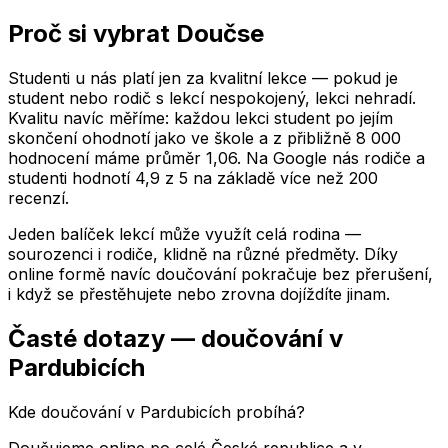
Proč si vybrat Doučse
Studenti u nás platí jen za kvalitní lekce — pokud je
student nebo rodič s lekcí nespokojený, lekci nehradí.
Kvalitu navíc měříme: každou lekci student po jejím
skončení ohodnotí jako ve škole a z přibližně 8 000
hodnocení máme průměr 1,06. Na Google nás rodiče a
studenti hodnotí 4,9 z 5 na základě více než 200
recenzí.
Jeden balíček lekcí může využít celá rodina —
sourozenci i rodiče, klidně na různé předměty. Díky
online formě navíc doučování pokračuje bez přerušení,
i když se přestěhujete nebo zrovna dojíždíte jinam.
Časté dotazy — doučování
v
Pardubicích
Kde doučování v Pardubicích probíhá?
Doučujeme online po celé České republice a v