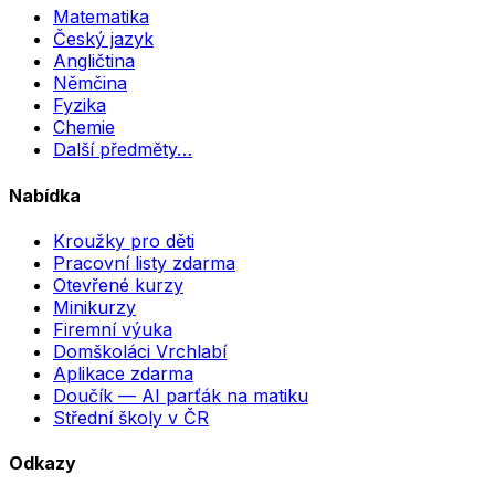
Matematika
Český jazyk
Angličtina
Němčina
Fyzika
Chemie
Další předměty…
Nabídka
Kroužky pro děti
Pracovní listy zdarma
Otevřené kurzy
Minikurzy
Firemní výuka
Domškoláci Vrchlabí
Aplikace zdarma
Doučík — AI parťák na matiku
Střední školy v ČR
Odkazy