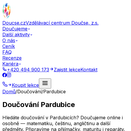
Doucse.cz
Vzdělávací centrum Doučse, z.s.
Doučujeme
Další aktivity
O nás
Ceník
FAQ
Recenze
Kariéra
+420 494 900 173
Zajistit lekce
Kontakt
Koupit lekce
Domů
/
Doučování
/
Pardubice
Doučování Pardubice
Hledáte doučování v Pardubicích? Doučujeme online i
osobně — matematiku, češtinu, angličtinu a další
předměty. Připravíme na přijímačky, maturitu i reparáty.