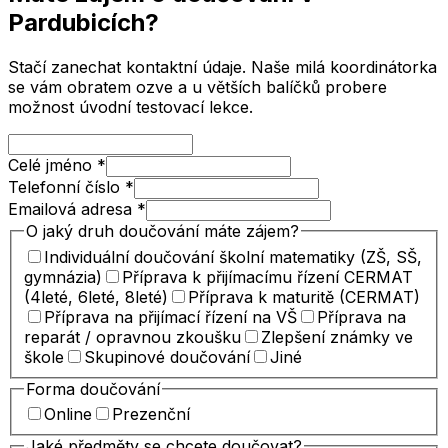
Pardubicích
?
Stačí zanechat kontaktní údaje. Naše milá koordinátorka
se vám obratem ozve a u větších balíčků probere
možnost úvodní testovací lekce.
Celé jméno
*
Telefonní číslo
*
Emailová adresa
*
O jaký druh doučování máte zájem?
Individuální doučování školní matematiky (ZŠ, SŠ,
gymnázia)
Příprava k přijímacímu řízení CERMAT
(4leté, 6leté, 8leté)
Příprava k maturitě (CERMAT)
Příprava na přijímací řízení na VŠ
Příprava na
reparát / opravnou zkoušku
Zlepšení známky ve
škole
Skupinové doučování
Jiné
Forma doučování
Online
Prezenční
Jaké předměty se chcete doučovat?