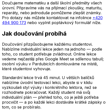
Doučujeme matematiku a další školní předměty všech
úrovní. Připravíme vás na přijímací zkoušky, maturitu,
reparáty, nebo jednoduše pomůžeme zlepšit známky.
Pro dotazy nás můžete kontaktovat na infolince
+420
494 900 173
nebo vyplnit poptávkový formulář níže.
Jak doučování probíhá
Doučování přizpůsobujeme každému studentovi.
Nabízíme individuální lekce jeden na jednoho — podle
toho, co student potřebuje zvládnout. Online lekce
vedeme nejčastěji přes Google Meet se sdílenou tabulí;
osobní výuku
v Pardubicích
domlouváme na místě,
které studentovi vyhovuje.
Standardní lekce trvá 45 minut. U větších balíčků
nabízíme úvodní testovací lekci, abyste si v klidu
vyzkoušeli styl výuky i konkrétního lektora, než se
rozhodnete pokračovat. Každý student má svůj
individuální plán — přehled toho, co je ještě potřeba
procvičit — a po každé lekci dostáváte krátké zápisky o
tom, co se probíralo.