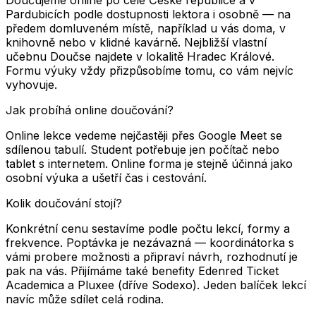
Pardubicích podle dostupnosti lektora i osobně — na
předem domluveném místě, například u vás doma, v
knihovně nebo v klidné kavárně. Nejbližší vlastní
učebnu Doučse najdete v lokalitě Hradec Králové.
Formu výuky vždy přizpůsobíme tomu, co vám nejvíc
vyhovuje.
Jak probíhá online doučování?
Online lekce vedeme nejčastěji přes Google Meet se
sdílenou tabulí. Student potřebuje jen počítač nebo
tablet s internetem. Online forma je stejně účinná jako
osobní výuka a ušetří čas i cestování.
Kolik doučování stojí?
Konkrétní cenu sestavíme podle počtu lekcí, formy a
frekvence. Poptávka je nezávazná — koordinátorka s
vámi probere možnosti a připraví návrh, rozhodnutí je
pak na vás. Přijímáme také benefity Edenred Ticket
Academica a Pluxee (dříve Sodexo). Jeden balíček lekcí
navíc může sdílet celá rodina.