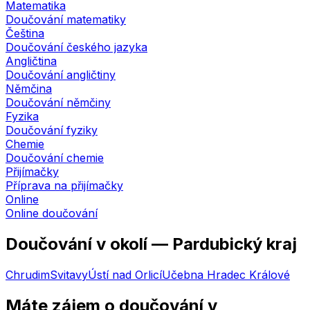
Matematika
Doučování matematiky
Čeština
Doučování českého jazyka
Angličtina
Doučování angličtiny
Němčina
Doučování němčiny
Fyzika
Doučování fyziky
Chemie
Doučování chemie
Přijímačky
Příprava na přijímačky
Online
Online doučování
Doučování v okolí —
Pardubický kraj
Chrudim
Svitavy
Ústí nad Orlicí
Učebna
Hradec Králové
Máte zájem o doučování
v