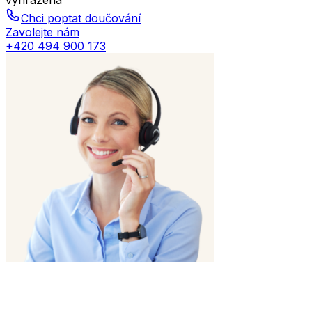
vyhrazena
Chci poptat doučování
Zavolejte nám
+420 494 900 173