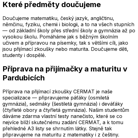
Které předměty doučujeme
Doučujeme matematiku, český jazyk, angličtinu,
němčinu, fyziku, chemii i biologii, a to na všech stupních
— od základní školy přes střední školy a gymnázia až po
vysokou školu. Pomáháme jak s běžným školním
učivem a přípravou na písemky, tak s většími cíli, jako
jsou přijímací zkoušky nebo maturita. Doučujeme děti,
studenty i dospělé.
Příprava na přijímačky a maturitu
v
Pardubicích
Příprava na přijímací zkoušky CERMAT je naše
specializace — připravujeme páťáky (osmiletá
gymnázia), sedmáky (šestiletá gymnázia) i deváťáky
(čtyřleté obory a čtyřletá gymnázia). Našim studentům
dáváme zdarma vlastní testy nanečisto, které se co
nejvíce blíží skutečnému zadání CERMAT, a k tomu
přehledné A3 listy se shrnutím látky. Stejně tak
připravujeme na maturitu z matematiky i z češtiny.