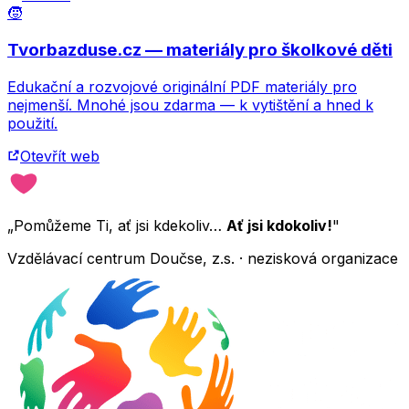
🧒
Tvorbazduse.cz — materiály pro školkové děti
Edukační a rozvojové originální PDF materiály pro
nejmenší. Mnohé jsou zdarma — k vytištění a hned k
použití.
Otevřít web
„Pomůžeme Ti, ať jsi kdekoliv…
Ať jsi kdokoliv!
"
Vzdělávací centrum Doučse, z.s. · nezisková organizace