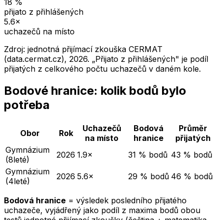
18
%
přijato z přihlášených
5.6
×
uchazečů na místo
Zdroj: jednotná přijímací zkouška CERMAT
(data.cermat.cz),
2026
. „Přijato z přihlášených" je podíl
přijatých z celkového počtu uchazečů v daném kole.
Bodové hranice: kolik bodů bylo
potřeba
Uchazečů
Bodová
Průměr
Obor
Rok
na místo
hranice
přijatých
Gymnázium
2026
1.9×
31 % bodů
43 % bodů
(8leté)
Gymnázium
2026
5.6×
29 % bodů
46 % bodů
(4leté)
Bodová hranice
= výsledek posledního přijatého
uchazeče, vyjádřený jako podíl z maxima bodů obou