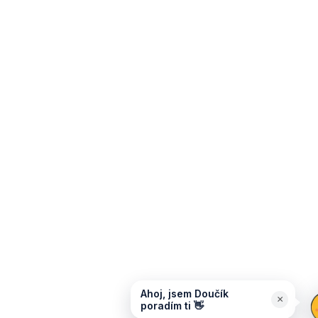
Ahoj, jsem Doučík
×
poradím ti 👋