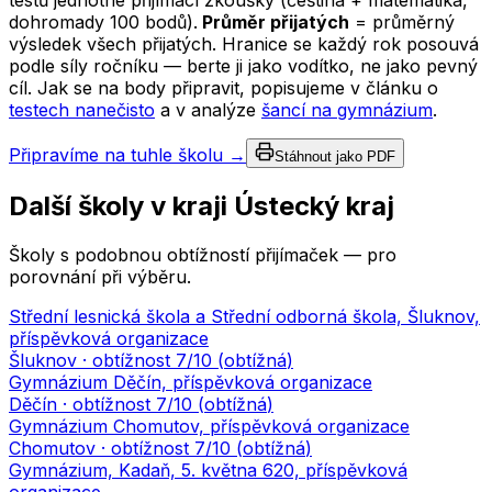
testů jednotné přijímací zkoušky (čeština + matematika,
dohromady 100 bodů).
Průměr přijatých
= průměrný
výsledek všech přijatých. Hranice se každý rok posouvá
podle síly ročníku — berte ji jako vodítko, ne jako pevný
cíl. Jak se na body připravit, popisujeme v článku o
testech nanečisto
a v analýze
šancí na gymnázium
.
Připravíme na tuhle školu →
Stáhnout jako PDF
Další školy v kraji
Ústecký kraj
Školy s podobnou obtížností přijímaček — pro
porovnání při výběru.
Střední lesnická škola a Střední odborná škola, Šluknov,
příspěvková organizace
Šluknov
· obtížnost
7
/10 (
obtížná
)
Gymnázium Děčín, příspěvková organizace
Děčín
· obtížnost
7
/10 (
obtížná
)
Gymnázium Chomutov, příspěvková organizace
Chomutov
· obtížnost
7
/10 (
obtížná
)
Gymnázium, Kadaň, 5. května 620, příspěvková