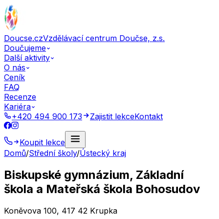
Doucse.cz
Vzdělávací centrum Doučse, z.s.
Doučujeme
Další aktivity
O nás
Ceník
FAQ
Recenze
Kariéra
+420 494 900 173
Zajistit lekce
Kontakt
Koupit lekce
Domů
/
Střední školy
/
Ústecký kraj
Biskupské gymnázium, Základní
škola a Mateřská škola Bohosudov
Koněvova 100, 417 42 Krupka