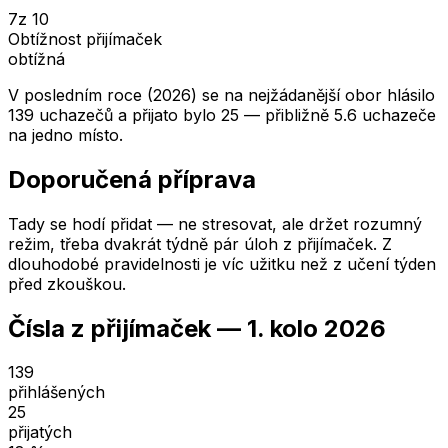
7
z 10
Obtížnost přijímaček
obtížná
V posledním roce (2026) se na nejžádanější obor hlásilo
139 uchazečů a přijato bylo 25 — přibližně 5.6 uchazeče
na jedno místo.
Doporučená příprava
Tady se hodí přidat — ne stresovat, ale držet rozumný
režim, třeba dvakrát týdně pár úloh z přijímaček. Z
dlouhodobé pravidelnosti je víc užitku než z učení týden
před zkouškou.
Čísla z přijímaček —
1. kolo
2026
139
přihlášených
25
přijatých