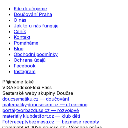
Kde doučujeme
Doučování Praha
O nás
Jak to u nás funguje
Ceník
Kontakt
Pomáháme
Blog
Obchodní podmínky
Ochrana údajů
Facebook
Instagram
Přijímáme také
VISA
Sodexo
Flexi Pass
Sesterské weby skupiny Doučse
doucsematiku.cz
— doučování
matematiky
·
doucsesam.cz
— eLearning
portál
·
tvorbazduse.cz
— rozvojové
materiály
·
klubdetifort.cz
— klub dětí
Fořt
·
receptybezmasa.cz
— bezmasé recepty
Copyright © 2026 doucse.cz · Všechna práva