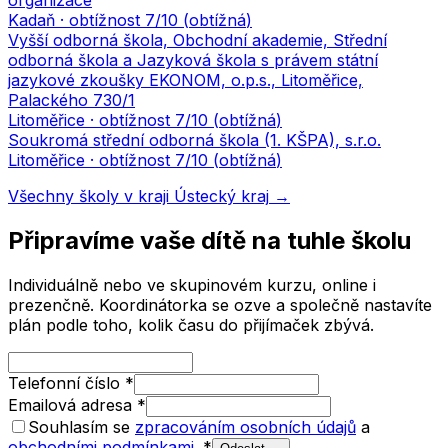
organizace
Kadaň
· obtížnost
7
/10 (
obtížná
)
Vyšší odborná škola, Obchodní akademie, Střední
odborná škola a Jazyková škola s právem státní
jazykové zkoušky EKONOM, o.p.s., Litoměřice,
Palackého 730/1
Litoměřice
· obtížnost
7
/10 (
obtížná
)
Soukromá střední odborná škola (1. KŠPA), s.r.o.
Litoměřice
· obtížnost
7
/10 (
obtížná
)
Všechny školy v kraji
Ústecký kraj
→
Připravíme vaše dítě na tuhle školu
Individuálně nebo ve skupinovém kurzu, online i
prezenčně. Koordinátorka se ozve a společně nastavíte
plán podle toho, kolik času do přijímaček zbývá.
Telefonní číslo
*
Emailová adresa
*
Souhlasím se
zpracováním osobních údajů
a
obchodními podmínkami
.
*