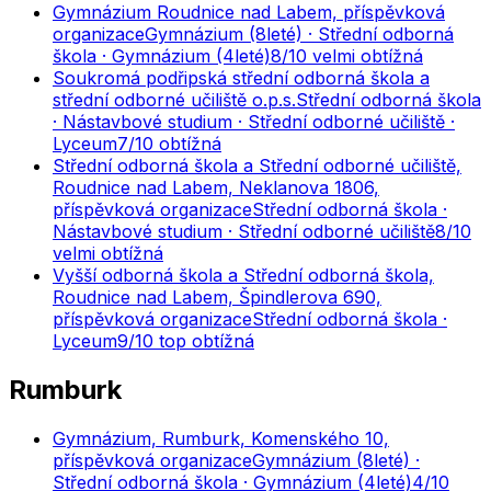
Gymnázium Roudnice nad Labem, příspěvková
organizace
Gymnázium (8leté) · Střední odborná
škola · Gymnázium (4leté)
8
/10
velmi obtížná
Soukromá podřipská střední odborná škola a
střední odborné učiliště o.p.s.
Střední odborná škola
· Nástavbové studium · Střední odborné učiliště ·
Lyceum
7
/10
obtížná
Střední odborná škola a Střední odborné učiliště,
Roudnice nad Labem, Neklanova 1806,
příspěvková organizace
Střední odborná škola ·
Nástavbové studium · Střední odborné učiliště
8
/10
velmi obtížná
Vyšší odborná škola a Střední odborná škola,
Roudnice nad Labem, Špindlerova 690,
příspěvková organizace
Střední odborná škola ·
Lyceum
9
/10
top obtížná
Rumburk
Gymnázium, Rumburk, Komenského 10,
příspěvková organizace
Gymnázium (8leté) ·
Střední odborná škola · Gymnázium (4leté)
4
/10