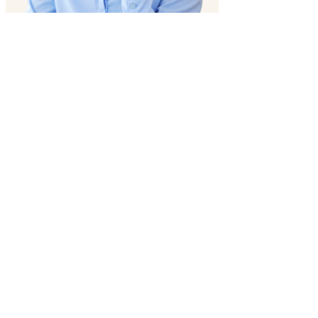
Pozor! Kompletní eLearning program na přijímačky
4leté
a 8leté MA+ČJ
s testy nanečisto v hodnotě
4 500 Kč
ZDARMA
Platí pro všechny nové studenty.