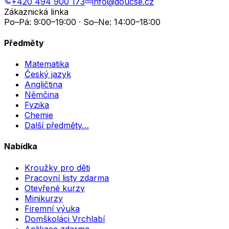
+420 494 900 173
info@doucse.cz
Zákaznická linka
Po–Pá: 9:00–19:00 · So–Ne: 14:00–18:00
Předměty
Matematika
Český jazyk
Angličtina
Němčina
Fyzika
Chemie
Další předměty…
Nabídka
Kroužky pro děti
Pracovní listy zdarma
Otevřené kurzy
Minikurzy
Firemní výuka
Domškoláci Vrchlabí
Aplikace zdarma