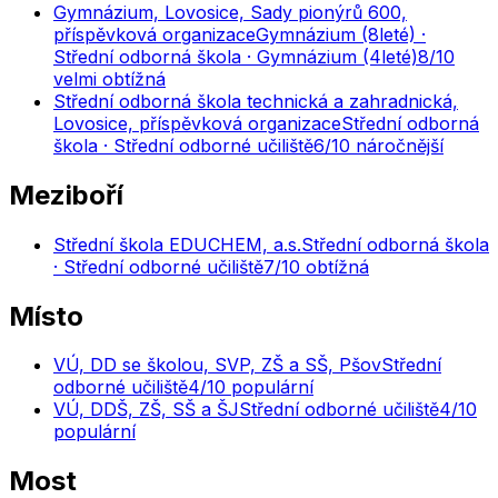
Gymnázium, Lovosice, Sady pionýrů 600,
příspěvková organizace
Gymnázium (8leté) ·
Střední odborná škola · Gymnázium (4leté)
8
/10
velmi obtížná
Střední odborná škola technická a zahradnická,
Lovosice, příspěvková organizace
Střední odborná
škola · Střední odborné učiliště
6
/10
náročnější
Meziboří
Střední škola EDUCHEM, a.s.
Střední odborná škola
· Střední odborné učiliště
7
/10
obtížná
Místo
VÚ, DD se školou, SVP, ZŠ a SŠ, Pšov
Střední
odborné učiliště
4
/10
populární
VÚ, DDŠ, ZŠ, SŠ a ŠJ
Střední odborné učiliště
4
/10
populární
Most