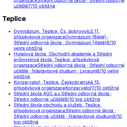
organizace
Střední odborná škola · Střední odborné
učiliště
7
/10
obtížná
Teplice
Gymnázium, Teplice, Čs. dobrovolců 11,
příspěvková organizace
Gymnázium (8leté) ·
Střední odborná škola · Gymnázium (4leté)
8
/10
velmi obtížná
Hotelová škola, Obchodní akademie a Střední
průmyslová škola, Teplice, příspěvková
organizace
Střední odborná škola · Střední odborné
učiliště · Nástavbové studium · Lyceum
8
/10
velmi
obtížná
Konzervatoř, Teplice, Českobratrská 15,
příspěvková organizace
Konzervatoř
7
/10
obtížná
Střední škola AGC a.s.
Střední odborná škola ·
Střední odborné učiliště
9
/10
top obtížná
Střední škola obchodu a služeb, Teplice,
příspěvková organizace
Střední odborná škola ·
Střední odborné učiliště · Nástavbové studium
9
/10
top obtížná