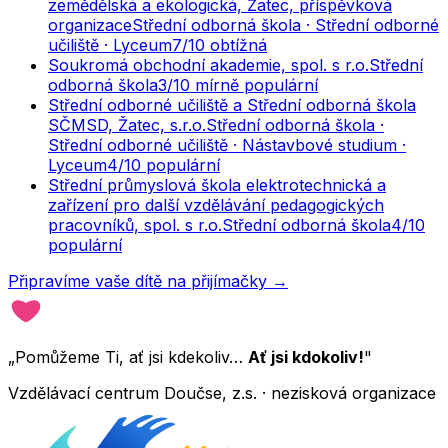
zemědělská a ekologická, Žatec, příspěvková
organizace
Střední odborná škola · Střední odborné
učiliště · Lyceum
7
/10
obtížná
Soukromá obchodní akademie, spol. s r.o.
Střední
odborná škola
3
/10
mírně populární
Střední odborné učiliště a Střední odborná škola
SČMSD, Žatec, s.r.o.
Střední odborná škola ·
Střední odborné učiliště · Nástavbové studium ·
Lyceum
4
/10
populární
Střední průmyslová škola elektrotechnická a
zařízení pro další vzdělávání pedagogických
pracovníků, spol. s r.o.
Střední odborná škola
4
/10
populární
Připravíme vaše dítě na přijímačky →
„Pomůžeme Ti, ať jsi kdekoliv…
Ať jsi kdokoliv!
"
Vzdělávací centrum Doučse, z.s. · nezisková organizace