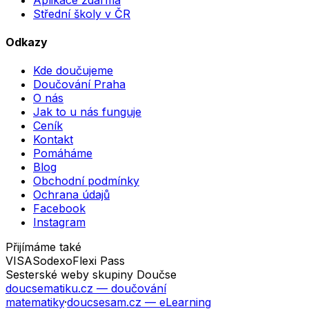
Střední školy v ČR
Odkazy
Kde doučujeme
Doučování Praha
O nás
Jak to u nás funguje
Ceník
Kontakt
Pomáháme
Blog
Obchodní podmínky
Ochrana údajů
Facebook
Instagram
Přijímáme také
VISA
Sodexo
Flexi Pass
Sesterské weby skupiny Doučse
doucsematiku.cz
— doučování
matematiky
·
doucsesam.cz
— eLearning