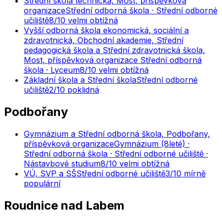
Střední škola technická, Most, příspěvková
organizace
Střední odborná škola · Střední odborné
učiliště
8
/10
velmi obtížná
Vyšší odborná škola ekonomická, sociální a
zdravotnická, Obchodní akademie, Střední
pedagogická škola a Střední zdravotnická škola,
Most, příspěvková organizace
Střední odborná
škola · Lyceum
8
/10
velmi obtížná
Základní škola a Střední škola
Střední odborné
učiliště
2
/10
poklidná
Podbořany
Gymnázium a Střední odborná škola, Podbořany,
příspěvková organizace
Gymnázium (8leté) ·
Střední odborná škola · Střední odborné učiliště ·
Nástavbové studium
8
/10
velmi obtížná
VÚ, SVP a SŠ
Střední odborné učiliště
3
/10
mírně
populární
Roudnice nad Labem