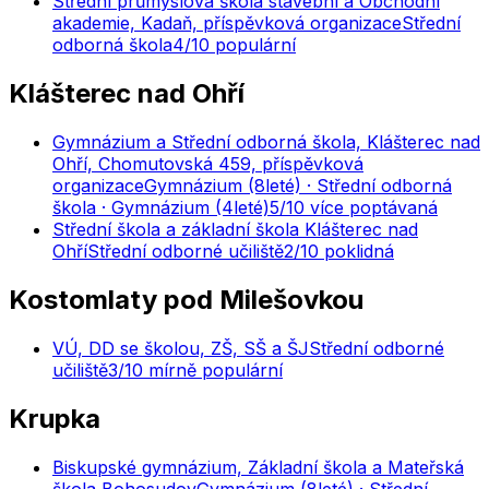
Střední průmyslová škola stavební a Obchodní
akademie, Kadaň, příspěvková organizace
Střední
odborná škola
4
/10
populární
Klášterec nad Ohří
Gymnázium a Střední odborná škola, Klášterec nad
Ohří, Chomutovská 459, příspěvková
organizace
Gymnázium (8leté) · Střední odborná
škola · Gymnázium (4leté)
5
/10
více poptávaná
Střední škola a základní škola Klášterec nad
Ohří
Střední odborné učiliště
2
/10
poklidná
Kostomlaty pod Milešovkou
VÚ, DD se školou, ZŠ, SŠ a ŠJ
Střední odborné
učiliště
3
/10
mírně populární
Krupka
Biskupské gymnázium, Základní škola a Mateřská
škola Bohosudov
Gymnázium (8leté) · Střední