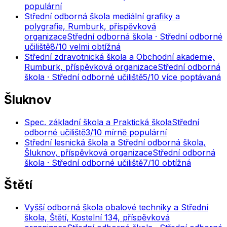
populární
Střední odborná škola mediální grafiky a
polygrafie, Rumburk, příspěvková
organizace
Střední odborná škola · Střední odborné
učiliště
8
/10
velmi obtížná
Střední zdravotnická škola a Obchodní akademie,
Rumburk, příspěvková organizace
Střední odborná
škola · Střední odborné učiliště
5
/10
více poptávaná
Šluknov
Spec. základní škola a Praktická škola
Střední
odborné učiliště
3
/10
mírně populární
Střední lesnická škola a Střední odborná škola,
Šluknov, příspěvková organizace
Střední odborná
škola · Střední odborné učiliště
7
/10
obtížná
Štětí
Vyšší odborná škola obalové techniky a Střední
škola, Štětí, Kostelní 134, příspěvková