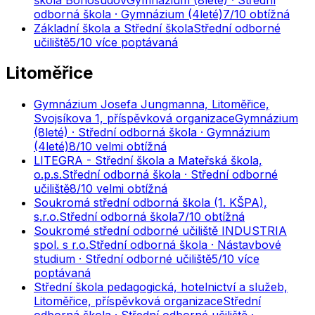
odborná škola · Gymnázium (4leté)
7
/10
obtížná
Základní škola a Střední škola
Střední odborné
učiliště
5
/10
více poptávaná
Litoměřice
Gymnázium Josefa Jungmanna, Litoměřice,
Svojsíkova 1, příspěvková organizace
Gymnázium
(8leté) · Střední odborná škola · Gymnázium
(4leté)
8
/10
velmi obtížná
LITEGRA - Střední škola a Mateřská škola,
o.p.s.
Střední odborná škola · Střední odborné
učiliště
8
/10
velmi obtížná
Soukromá střední odborná škola (1. KŠPA),
s.r.o.
Střední odborná škola
7
/10
obtížná
Soukromé střední odborné učiliště INDUSTRIA
spol. s r.o.
Střední odborná škola · Nástavbové
studium · Střední odborné učiliště
5
/10
více
poptávaná
Střední škola pedagogická, hotelnictví a služeb,
Litoměřice, příspěvková organizace
Střední