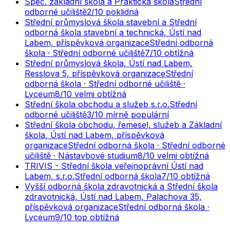
Spec. základní škola a Praktická škola
Střední
odborné učiliště
2
/10
poklidná
Střední průmyslová škola stavební a Střední
odborná škola stavební a technická, Ústí nad
Labem, příspěvková organizace
Střední odborná
škola · Střední odborné učiliště
7
/10
obtížná
Střední průmyslová škola, Ústí nad Labem,
Resslova 5, příspěvková organizace
Střední
odborná škola · Střední odborné učiliště ·
Lyceum
8
/10
velmi obtížná
Střední škola obchodu a služeb s.r.o.
Střední
odborné učiliště
3
/10
mírně populární
Střední škola obchodu, řemesel, služeb a Základní
škola, Ústí nad Labem, příspěvková
organizace
Střední odborná škola · Střední odborné
učiliště · Nástavbové studium
8
/10
velmi obtížná
TRIVIS - Střední škola veřejnoprávní Ústí nad
Labem, s.r.o.
Střední odborná škola
7
/10
obtížná
Vyšší odborná škola zdravotnická a Střední škola
zdravotnická, Ústí nad Labem, Palachova 35,
příspěvková organizace
Střední odborná škola ·
Lyceum
9
/10
top obtížná