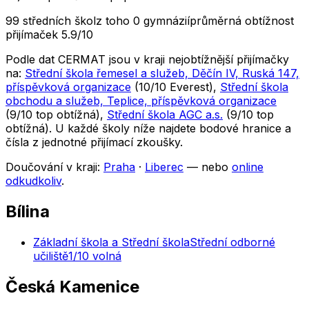
99 středních škol
z toho 0 gymnázií
průměrná obtížnost
přijímaček 5.9/10
Podle dat CERMAT jsou v kraji nejobtížnější přijímačky
na:
Střední škola řemesel a služeb, Děčín IV, Ruská 147,
příspěvková organizace
(
10
/10
Everest
)
,
Střední škola
obchodu a služeb, Teplice, příspěvková organizace
(
9
/10
top obtížná
)
,
Střední škola AGC a.s.
(
9
/10
top
obtížná
)
. U každé školy níže najdete bodové hranice a
čísla z jednotné přijímací zkoušky.
Doučování v kraji:
Praha
·
Liberec
— nebo
online
odkudkoliv
.
Bílina
Základní škola a Střední škola
Střední odborné
učiliště
1
/10
volná
Česká Kamenice