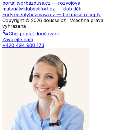
portál
·
tvorbazduse.cz
— rozvojové
materiály
·
klubdetifort.cz
— klub dětí
Fořt
·
receptybezmasa.cz
— bezmasé recepty
Copyright © 2026 doucse.cz · Všechna práva
vyhrazena
Chci poptat doučování
Zavolejte nám
+420 494 900 173