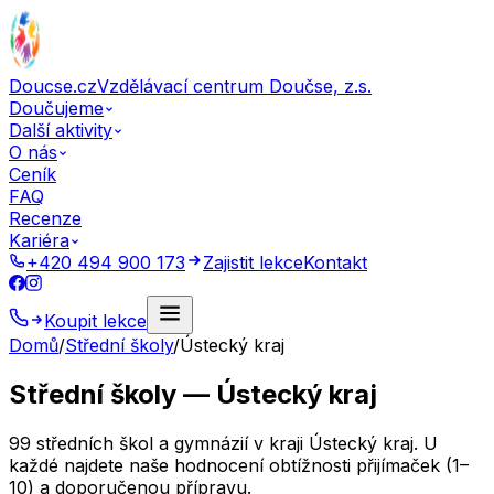
Doucse.cz
Vzdělávací centrum Doučse, z.s.
Doučujeme
Další aktivity
O nás
Ceník
FAQ
Recenze
Kariéra
+420 494 900 173
Zajistit lekce
Kontakt
Koupit lekce
Domů
/
Střední školy
/
Ústecký kraj
Střední školy — Ústecký kraj
99 středních škol a gymnázií v kraji Ústecký kraj. U
každé najdete naše hodnocení obtížnosti přijímaček (1–
10) a doporučenou přípravu.