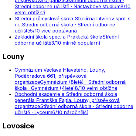
příspěvková organizace
Střední odborná škola ·
Střední odborné učiliště · Nástavbové studium
8
/10
velmi obtížná
Střední průmyslová škola Strojírna Litvínov spol. s
r.o.
Střední odborná škola · Střední odborné
učiliště
5
/10
více poptávaná
Základní škola spec. a Praktická škola
Střední
odborné učiliště
3
/10
mírně populární
Louny
Gymnázium Václava Hlavatého, Louny,
Poděbradova 661, příspěvková
organizace
Gymnázium (8leté) · Střední odborná
škola · Gymnázium (4leté)
8
/10
velmi obtížná
Obchodní akademie a Střední odborná škola
generála Františka Fajtla, Louny, příspěvková
organizace
Střední odborná škola · Střední odborné
učiliště · Lyceum
6
/10
náročnější
Lovosice