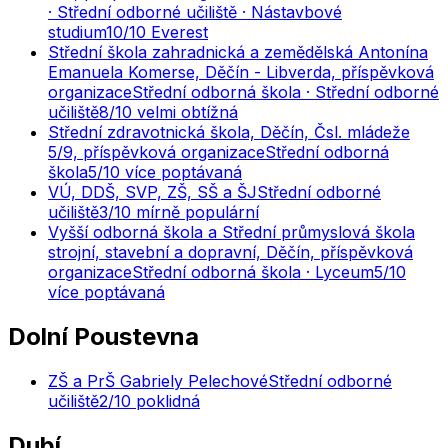
· Střední odborné učiliště · Nástavbové
studium
10
/10
Everest
Střední škola zahradnická a zemědělská Antonína
Emanuela Komerse, Děčín - Libverda, příspěvková
organizace
Střední odborná škola · Střední odborné
učiliště
8
/10
velmi obtížná
Střední zdravotnická škola, Děčín, Čsl. mládeže
5/9, příspěvková organizace
Střední odborná
škola
5
/10
více poptávaná
VÚ, DDŠ, SVP, ZŠ, SŠ a ŠJ
Střední odborné
učiliště
3
/10
mírně populární
Vyšší odborná škola a Střední průmyslová škola
strojní, stavební a dopravní, Děčín, příspěvková
organizace
Střední odborná škola · Lyceum
5
/10
více poptávaná
Dolní Poustevna
ZŠ a PrŠ Gabriely Pelechové
Střední odborné
učiliště
2
/10
poklidná
Dubí