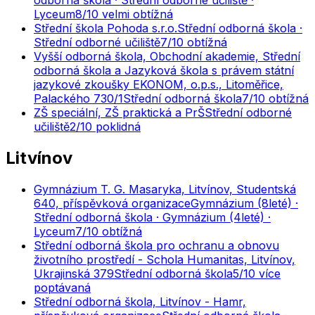
odborná škola · Střední odborné učiliště ·
Lyceum
8
/10
velmi obtížná
Střední škola Pohoda s.r.o.
Střední odborná škola ·
Střední odborné učiliště
7
/10
obtížná
Vyšší odborná škola, Obchodní akademie, Střední
odborná škola a Jazyková škola s právem státní
jazykové zkoušky EKONOM, o.p.s., Litoměřice,
Palackého 730/1
Střední odborná škola
7
/10
obtížná
ZŠ speciální, ZŠ praktická a PrŠ
Střední odborné
učiliště
2
/10
poklidná
Litvínov
Gymnázium T. G. Masaryka, Litvínov, Studentská
640, příspěvková organizace
Gymnázium (8leté) ·
Střední odborná škola · Gymnázium (4leté) ·
Lyceum
7
/10
obtížná
Střední odborná škola pro ochranu a obnovu
životního prostředí - Schola Humanitas, Litvínov,
Ukrajinská 379
Střední odborná škola
5
/10
více
poptávaná
Střední odborná škola, Litvínov - Hamr,