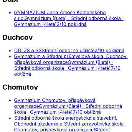
GYMNÁZIUM Jana Amose Komenského
s.r.o.
Gymnázium (8leté) · Střední odborná škola ·
Gymnázium (4leté)
2
/10
poklidná
Duchcov
DD, ZŠ a SŠ
Střední odborné učiliště
2
/10
poklidná
Gymnázium a Střední průmyslová škola, Duchcov,
příspěvková organizace
Gymnázium (8leté) ·
Střední odborná škola · Gymnázium (4leté)
7
/10
obtížná
Chomutov
Gymnázium Chomutov, příspěvková
organizace
Gymnázium (6leté) · Střední odborná
škola · Gymnázium (4leté)
7
/10
obtížná
Střední odborná škola energetická a stavební,
Obchodní akademie a Střední zdravotnická škola,
Chomutov, příspěvková organizace
Střední