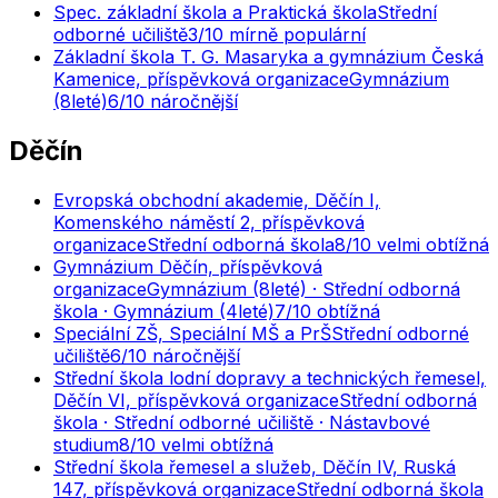
Spec. základní škola a Praktická škola
Střední
odborné učiliště
3
/10
mírně populární
Základní škola T. G. Masaryka a gymnázium Česká
Kamenice, příspěvková organizace
Gymnázium
(8leté)
6
/10
náročnější
Děčín
Evropská obchodní akademie, Děčín I,
Komenského náměstí 2, příspěvková
organizace
Střední odborná škola
8
/10
velmi obtížná
Gymnázium Děčín, příspěvková
organizace
Gymnázium (8leté) · Střední odborná
škola · Gymnázium (4leté)
7
/10
obtížná
Speciální ZŠ, Speciální MŠ a PrŠ
Střední odborné
učiliště
6
/10
náročnější
Střední škola lodní dopravy a technických řemesel,
Děčín VI, příspěvková organizace
Střední odborná
škola · Střední odborné učiliště · Nástavbové
studium
8
/10
velmi obtížná
Střední škola řemesel a služeb, Děčín IV, Ruská
147, příspěvková organizace
Střední odborná škola