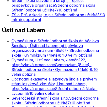
Střední škola stavební a strojní, Teplice,
příspěvková organizace
Střední odborná škola ·
Střední odborné učiliště
7
/10
obtížná
ZŠ a PrŠ Arkadie, o.p.s.
Střední odborné učiliště
3
/10
mírně populární
Ústí nad Labem
Gymnázium a Střední odborná škola dr. Václava
Šmejkala, Ústí nad Labem, příspěvková
organizace
Gymnázium (8leté) · Střední odborná
škola · Gymnázium (4leté)
8
/10
velmi obtížná
Gymnázium, Ústí nad Labem, Jateční 22,
příspěvková organizace
Gymnázium (8leté) ·
Střední odborná škola · Gymnázium (4leté)
8
/10
velmi obtížná
Obchodní akademie a jazyková škola s právem
státní jazykové zkoušky, Ústí nad Labem,
příspěvková organizace
Střední odborná škola ·
Lyceum
8
/10
velmi obtížná
Severočeská střední škola s.r.o.
Střední odborná
škola · Střední odborné učiliště
7
/10
obtížná