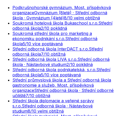
Podkrušnohorské gymnázium, Most, příspěvková
organizace
Gymnázium (8leté) · Střední odborná
škola · Gymnázium (4leté)
8
/10
velmi obtížná
Soukromá hotelová škola Bukaschool s.r.o.
Střední
odborná škola
2
/10
poklidná
Soukromá střední škola pro marketing a
ekonomiku podnikání s.r.o.
Střední odborná
škola
5
/10
více poptávaná
Střední odborná škola InterDACT s.r.o.
Střední
odborná škola
7
/10
obtížná
Střední odborná škola LIVA s.r.o.
Střední odborná
škola · Nástavbové studium
2
/10
poklidná
Střední odborná škola podnikatelská, s.r.o.
Střední
odborná škola
5
/10
více poptávaná
Střední průmyslová škola a Střední odborná škola
gastronomie a služeb, Most, příspěvková
organizace
Střední odborná škola · Střední odborné
učiliště
7
/10
obtížná
Střední škola diplomacie a veřejné správy
s.r.o.
Střední odborná škola · Nástavbové
studium
8
/10
velmi obtížná