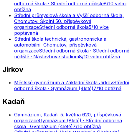
odborná škola · Střední odborné učiliště
8
/10
velmi
obtížná
Střední průmyslová škola a Vyšší odborná škola,
Chomutov, Školní 50, příspěvková
organizace
Střední odborná škola
5
/10
více
poptávaná
Střední škola technická, gastronomická a
automobilní, Chomutov, příspěvková
organizace
Střední odborná škola · Střední odborné
učiliště · Nástavbové studium
8
/10
velmi obtížná
Jirkov
Městské gymnázium a Základní škola Jirkov
Střední
odborná škola · Gymnázium (4leté)
7
/10
obtížná
Kadaň
Gymnázium, Kadaň, 5. května 620, příspěvková
organizace
Gymnázium (8leté) · Střední odborná
škola · Gymnázium (4leté)
7
/10
obtížná