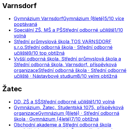
Varnsdorf
Gymnázium Varnsdorf
Gymnázium (8leté)
5
/10
více
poptávaná
Speciální ZŠ, MŠ a PŠ
Střední odborné učiliště
1
/10
volná
Střední průmyslová škola TOS VARNSDORF
s.r.o.
Střední odborná škola · Střední odborné
učiliště
9
/10
top obtížná
Vyšší odborná škola, Střední průmyslová škola a
Střední odborná škola, Varnsdorf, příspěvková
organizace
Střední odborná škola · Střední odborné
učiliště · Nástavbové studium
8
/10
velmi obtížná
Žatec
DD, ZŠ a SŠ
Střední odborné učiliště
1
/10
volná
Gymnázium, Žatec, Studentská 1075, příspěvková
organizace
Gymnázium (8leté) · Střední odborná
škola · Gymnázium (4leté)
7
/10
obtížná
Obchodní akademie a Střední odborná škola