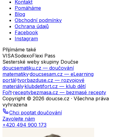
Kontakt
Pomáháme
Blog
Obchodní podmínky
Ochrana údajů
Facebook
Instagram
Přijímáme také
VISA
Sodexo
Flexi Pass
Sesterské weby skupiny Doučse
doucsematiku.cz
— doučování
matematiky
·
doucsesam.cz
— eLearning
portál
·
tvorbazduse.cz
— rozvojové
materiály
·
klubdetifort.cz
— klub dětí
Fořt
·
receptybezmasa.cz
— bezmasé recepty
Copyright © 2026 doucse.cz · Všechna práva
vyhrazena
Chci poptat doučování
Zavolejte nám
+420 494 900 173