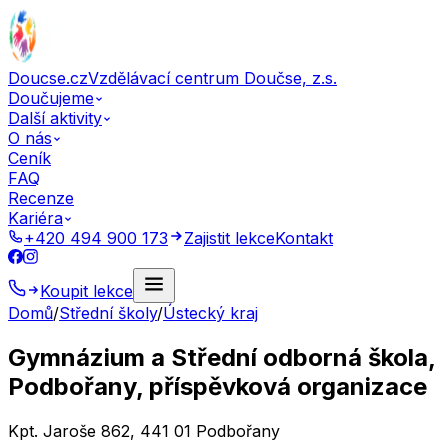
Doucse.cz
Vzdělávací centrum Doučse, z.s.
Doučujeme
Další aktivity
O nás
Ceník
FAQ
Recenze
Kariéra
+420 494 900 173
Zajistit lekce
Kontakt
Koupit lekce
Domů
/
Střední školy
/
Ústecký kraj
Gymnázium a Střední odborná škola,
Podbořany, příspěvková organizace
Kpt. Jaroše 862, 441 01 Podbořany