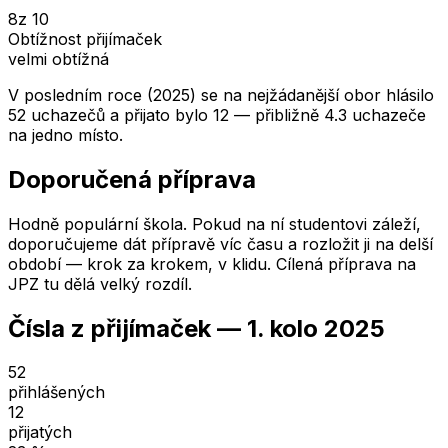
8
z 10
Obtížnost přijímaček
velmi obtížná
V posledním roce (2025) se na nejžádanější obor hlásilo
52 uchazečů a přijato bylo 12 — přibližně 4.3 uchazeče
na jedno místo.
Doporučená příprava
Hodně populární škola. Pokud na ní studentovi záleží,
doporučujeme dát přípravě víc času a rozložit ji na delší
období — krok za krokem, v klidu. Cílená příprava na
JPZ tu dělá velký rozdíl.
Čísla z přijímaček —
1. kolo
2025
52
přihlášených
12
přijatých