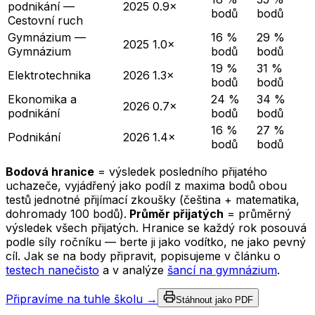
podnikání —
2025
0.9×
bodů
bodů
Cestovní ruch
Gymnázium —
16 %
29 %
2025
1.0×
Gymnázium
bodů
bodů
19 %
31 %
Elektrotechnika
2026
1.3×
bodů
bodů
Ekonomika a
24 %
34 %
2026
0.7×
podnikání
bodů
bodů
16 %
27 %
Podnikání
2026
1.4×
bodů
bodů
Bodová hranice
= výsledek posledního přijatého
uchazeče, vyjádřený jako podíl z maxima bodů obou
testů jednotné přijímací zkoušky (čeština + matematika,
dohromady 100 bodů).
Průměr přijatých
= průměrný
výsledek všech přijatých. Hranice se každý rok posouvá
podle síly ročníku — berte ji jako vodítko, ne jako pevný
cíl. Jak se na body připravit, popisujeme v článku o
testech nanečisto
a v analýze
šancí na gymnázium
.
Připravíme na tuhle školu →
Stáhnout jako PDF