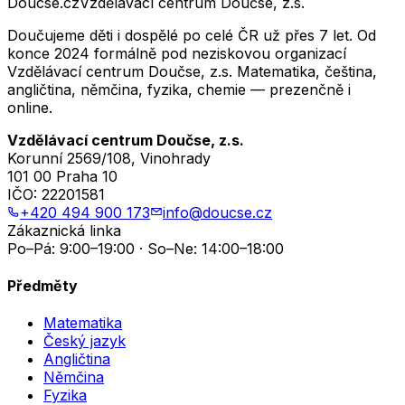
Doucse.cz
Vzdělávací centrum Doučse, z.s.
Doučujeme děti i dospělé po celé ČR už přes 7 let. Od
konce 2024 formálně pod neziskovou organizací
Vzdělávací centrum Doučse, z.s. Matematika, čeština,
angličtina, němčina, fyzika, chemie — prezenčně i
online.
Vzdělávací centrum Doučse, z.s.
Korunní 2569/108, Vinohrady
101 00 Praha 10
IČO:
22201581
+420 494 900 173
info@doucse.cz
Zákaznická linka
Po–Pá: 9:00–19:00 · So–Ne: 14:00–18:00
Předměty
Matematika
Český jazyk
Angličtina
Němčina
Fyzika