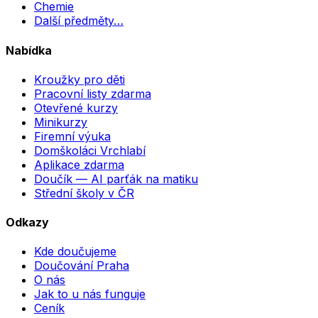
Chemie
Další předměty…
Nabídka
Kroužky pro děti
Pracovní listy zdarma
Otevřené kurzy
Minikurzy
Firemní výuka
Domškoláci Vrchlabí
Aplikace zdarma
Doučík — AI parťák na matiku
Střední školy v ČR
Odkazy
Kde doučujeme
Doučování Praha
O nás
Jak to u nás funguje
Ceník