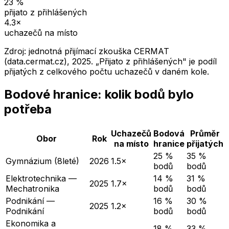
23
%
přijato z přihlášených
4.3
×
uchazečů na místo
Zdroj: jednotná přijímací zkouška CERMAT
(data.cermat.cz),
2025
. „Přijato z přihlášených" je podíl
přijatých z celkového počtu uchazečů v daném kole.
Bodové hranice: kolik bodů bylo
potřeba
Uchazečů
Bodová
Průměr
Obor
Rok
na místo
hranice
přijatých
25 %
35 %
Gymnázium (8leté)
2026
1.5×
bodů
bodů
Elektrotechnika —
14 %
31 %
2025
1.7×
Mechatronika
bodů
bodů
Podnikání —
16 %
30 %
2025
1.2×
Podnikání
bodů
bodů
Ekonomika a
18 %
33 %