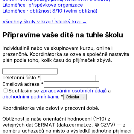
Litoměřice, příspěvková organizace
Litoměřice
· obtížnost
8
/10 (
velmi obtížná
)
Všechny školy v kraji
Ústecký kraj
→
Připravíme vaše dítě na tuhle školu
Individuálně nebo ve skupinovém kurzu, online i
prezenčně. Koordinátorka se ozve a společně nastavíte
plán podle toho, kolik času do přijímaček zbývá.
Telefonní číslo
*
Emailová adresa
*
Souhlasím se
zpracováním osobních údajů
a
obchodními podmínkami
.
*
Odeslat →
Koordinátorka vás osloví v pracovní době.
Obtížnost je naše orientační hodnocení (1–10) z
veřejných dat CERMAT (data.cermat.cz, © CZVV) — z
poměru uchazečů na místo a výsledků jednotné přijímací