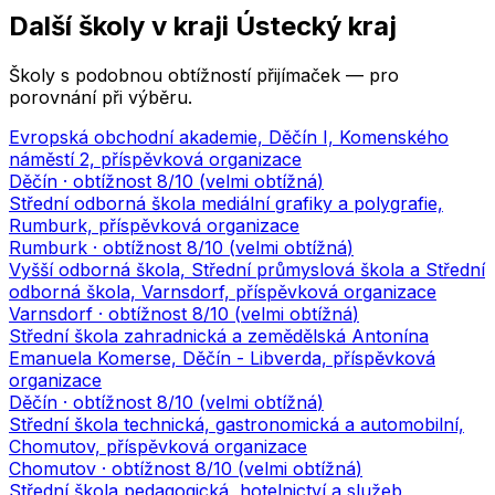
Další školy v kraji
Ústecký kraj
Školy s podobnou obtížností přijímaček — pro
porovnání při výběru.
Evropská obchodní akademie, Děčín I, Komenského
náměstí 2, příspěvková organizace
Děčín
· obtížnost
8
/10 (
velmi obtížná
)
Střední odborná škola mediální grafiky a polygrafie,
Rumburk, příspěvková organizace
Rumburk
· obtížnost
8
/10 (
velmi obtížná
)
Vyšší odborná škola, Střední průmyslová škola a Střední
odborná škola, Varnsdorf, příspěvková organizace
Varnsdorf
· obtížnost
8
/10 (
velmi obtížná
)
Střední škola zahradnická a zemědělská Antonína
Emanuela Komerse, Děčín - Libverda, příspěvková
organizace
Děčín
· obtížnost
8
/10 (
velmi obtížná
)
Střední škola technická, gastronomická a automobilní,
Chomutov, příspěvková organizace
Chomutov
· obtížnost
8
/10 (
velmi obtížná
)
Střední škola pedagogická, hotelnictví a služeb,