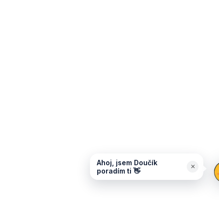
Ahoj, jsem Doučík
×
poradím ti 👋