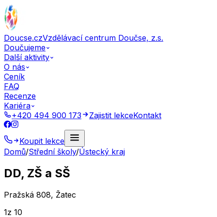
Doucse.cz
Vzdělávací centrum Doučse, z.s.
Doučujeme
Další aktivity
O nás
Ceník
FAQ
Recenze
Kariéra
+420 494 900 173
Zajistit lekce
Kontakt
Koupit lekce
Domů
/
Střední školy
/
Ústecký kraj
DD, ZŠ a SŠ
Pražská 808, Žatec
1
z 10