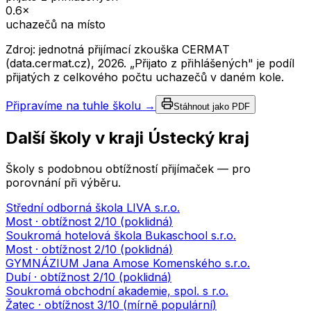
0.6
×
uchazečů na místo
Zdroj: jednotná přijímací zkouška CERMAT
(data.cermat.cz),
2026
. „Přijato z přihlášených" je podíl
přijatých z celkového počtu uchazečů v daném kole.
Připravíme na tuhle školu →
Stáhnout jako PDF
Další školy v kraji
Ústecký kraj
Školy s podobnou obtížností přijímaček — pro
porovnání při výběru.
Střední odborná škola LIVA s.r.o.
Most
· obtížnost
2
/10 (
poklidná
)
Soukromá hotelová škola Bukaschool s.r.o.
Most
· obtížnost
2
/10 (
poklidná
)
GYMNÁZIUM Jana Amose Komenského s.r.o.
Dubí
· obtížnost
2
/10 (
poklidná
)
Soukromá obchodní akademie, spol. s r.o.
Žatec
· obtížnost
3
/10 (
mírně populární
)