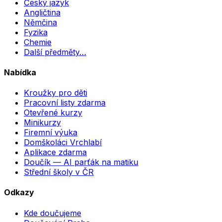
Český jazyk
Angličtina
Němčina
Fyzika
Chemie
Další předměty…
Nabídka
Kroužky pro děti
Pracovní listy zdarma
Otevřené kurzy
Minikurzy
Firemní výuka
Domškoláci Vrchlabí
Aplikace zdarma
Doučík — AI parťák na matiku
Střední školy v ČR
Odkazy
Kde doučujeme