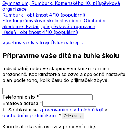
Gymnázium, Rumburk, Komenského 10, příspěvková
organizace
Rumburk
· obtížnost
4
/10 (
populární
)
Střední průmyslová škola stavební a Obchodní
akademie, Kadaň, příspěvková organizace
Kadaň
· obtížnost
4
/10 (
populární
)
Všechny školy v kraji
Ústecký kraj
→
Připravíme vaše dítě na tuhle školu
Individuálně nebo ve skupinovém kurzu, online i
prezenčně. Koordinátorka se ozve a společně nastavíte
plán podle toho, kolik času do přijímaček zbývá.
Telefonní číslo
*
Emailová adresa
*
Souhlasím se
zpracováním osobních údajů
a
obchodními podmínkami
.
*
Odeslat →
Koordinátorka vás osloví v pracovní době.