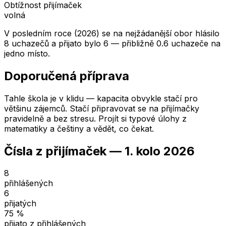
Obtížnost přijímaček
volná
V posledním roce (2026) se na nejžádanější obor hlásilo
8 uchazečů a přijato bylo 6 — přibližně 0.6 uchazeče na
jedno místo.
Doporučená příprava
Tahle škola je v klidu — kapacita obvykle stačí pro
většinu zájemců. Stačí připravovat se na přijímačky
pravidelně a bez stresu. Projít si typové úlohy z
matematiky a češtiny a vědět, co čekat.
Čísla z přijímaček —
1. kolo
2026
8
přihlášených
6
přijatých
75
%
přijato z přihlášených