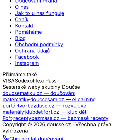
Doučování Praha
O nás
Jak to u nás funguje
Ceník
Kontakt
Pomáháme
Blog
Obchodní podmínky
Ochrana údajů
Facebook
Instagram
Přijímáme také
VISA
Sodexo
Flexi Pass
Sesterské weby skupiny Doučse
doucsematiku.cz
— doučování
matematiky
·
doucsesam.cz
— eLearning
portál
·
tvorbazduse.cz
— rozvojové
materiály
·
klubdetifort.cz
— klub dětí
Fořt
·
receptybezmasa.cz
— bezmasé recepty
Copyright © 2026 doucse.cz · Všechna práva
vyhrazena
Chci poptat doučování