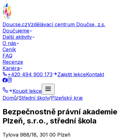
Doucse.cz
Vzdělávací centrum Doučse, z.s.
Doučujeme
Další aktivity
O nás
Ceník
FAQ
Recenze
Kariéra
+420 494 900 173
Zajistit lekce
Kontakt
Koupit lekce
Domů
/
Střední školy
/
Plzeňský kraj
Bezpečnostně právní akademie
Plzeň, s.r.o., střední škola
Tylova 988/18, 301 00 Plzeň