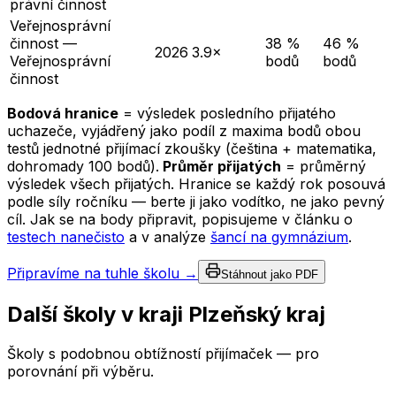
právní činnost
Veřejnosprávní
činnost —
38 %
46 %
2026
3.9×
Veřejnosprávní
bodů
bodů
činnost
Bodová hranice
= výsledek posledního přijatého
uchazeče, vyjádřený jako podíl z maxima bodů obou
testů jednotné přijímací zkoušky (čeština + matematika,
dohromady 100 bodů).
Průměr přijatých
= průměrný
výsledek všech přijatých. Hranice se každý rok posouvá
podle síly ročníku — berte ji jako vodítko, ne jako pevný
cíl. Jak se na body připravit, popisujeme v článku o
testech nanečisto
a v analýze
šancí na gymnázium
.
Připravíme na tuhle školu →
Stáhnout jako PDF
Další školy v kraji
Plzeňský kraj
Školy s podobnou obtížností přijímaček — pro
porovnání při výběru.