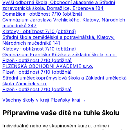
Vyšší odborná škola, Obchodní akademie a Střední
zdravotnická škola, Domažlice, Erbenova 184
Domažlice
· obtížnost
7
/10 (
obtížná
)
Gymnázium Jaroslava Vrchlického, Klatovy, Národních
mučedníků 347
Klatovy
· obtížnost
7
/10 (
obtížná
)
Střední škola zemědělská a potravinářská, Klatovy,
Národních mučedníků 141
Klatovy
· obtížnost
7
/10 (
obtížná
)
Gymnázium Františka Křižíka a základní škola, s.r.o.
Plzeň
· obtížnost
7
/10 (
obtížná
)
PLZEŇSKÁ OBCHODNÍ AKADEMIE s.r.o.
Plzeň
· obtížnost
7
/10 (
obtížná
)
Střední uměleckoprůmyslová škola a Základní umělecká
škola Zámeček s.r.o.
Plzeň
· obtížnost
7
/10 (
obtížná
)
Všechny školy v kraji
Plzeňský kraj
→
Připravíme vaše dítě na tuhle školu
Individuálně nebo ve skupinovém kurzu, online i