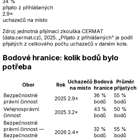
34
%
přijato z přihlášených
2.9
×
uchazečů na místo
Zdroj: jednotná přijímací zkouška CERMAT
(data.cermat.cz),
2025
. „Přijato z přihlášených" je podíl
přijatých z celkového počtu uchazečů v daném kole.
Bodové hranice: kolik bodů bylo
potřeba
Uchazečů
Bodová
Průměr
Obor
Rok
na místo
hranice
přijatých
Bezpečnostně
36 %
55 %
2025
2.9×
právní činnost
bodů
bodů
Veřejnosprávní
43 %
50 %
2025
3.2×
činnost
bodů
bodů
Bezpečnostně
právní činnost —
32 %
55 %
2026
2.4×
Bezpečnostně
bodů
bodů