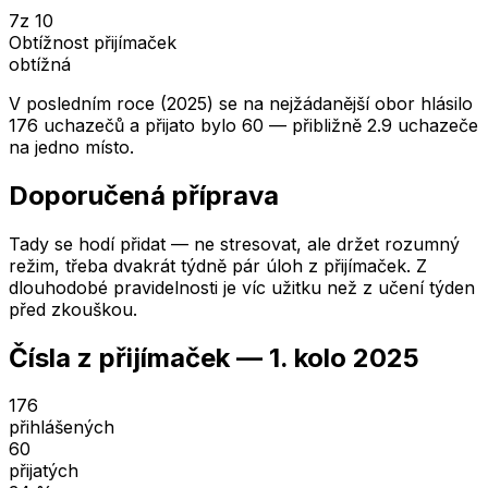
7
z 10
Obtížnost přijímaček
obtížná
V posledním roce (2025) se na nejžádanější obor hlásilo
176 uchazečů a přijato bylo 60 — přibližně 2.9 uchazeče
na jedno místo.
Doporučená příprava
Tady se hodí přidat — ne stresovat, ale držet rozumný
režim, třeba dvakrát týdně pár úloh z přijímaček. Z
dlouhodobé pravidelnosti je víc užitku než z učení týden
před zkouškou.
Čísla z přijímaček —
1. kolo
2025
176
přihlášených
60
přijatých