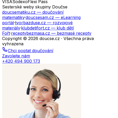
VISA
Sodexo
Flexi Pass
Sesterské weby skupiny Doučse
doucsematiku.cz
— doučování
matematiky
·
doucsesam.cz
— eLearning
portál
·
tvorbazduse.cz
— rozvojové
materiály
·
klubdetifort.cz
— klub dětí
Fořt
·
receptybezmasa.cz
— bezmasé recepty
Copyright © 2026 doucse.cz · Všechna práva
vyhrazena
Chci poptat doučování
Zavolejte nám
+420 494 900 173