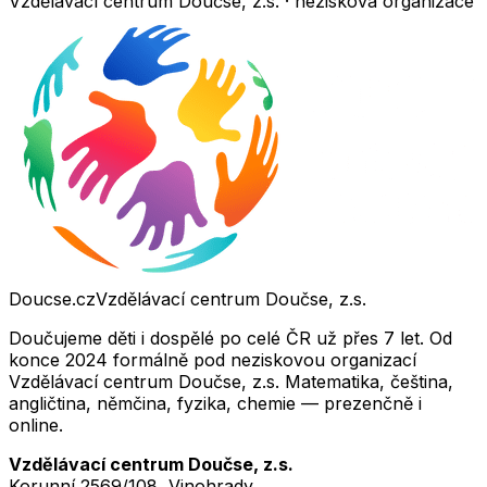
Vzdělávací centrum Doučse, z.s. · nezisková organizace
Doucse.cz
Vzdělávací centrum Doučse, z.s.
Doučujeme děti i dospělé po celé ČR už přes 7 let. Od
konce 2024 formálně pod neziskovou organizací
Vzdělávací centrum Doučse, z.s. Matematika, čeština,
angličtina, němčina, fyzika, chemie — prezenčně i
online.
Vzdělávací centrum Doučse, z.s.
Korunní 2569/108, Vinohrady