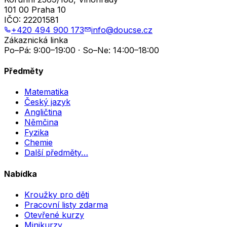
101 00 Praha 10
IČO:
22201581
+420 494 900 173
info@doucse.cz
Zákaznická linka
Po–Pá: 9:00–19:00 · So–Ne: 14:00–18:00
Předměty
Matematika
Český jazyk
Angličtina
Němčina
Fyzika
Chemie
Další předměty…
Nabídka
Kroužky pro děti
Pracovní listy zdarma
Otevřené kurzy
Minikurzy