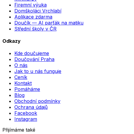
Firemní výuka
Domškoláci Vrchlabí
Aplikace zdarma
Doučík — AI parťák na matiku
Střední školy v ČR
Odkazy
Kde doučujeme
Doučování Praha
O nás
Jak to u nás funguje
Ceník
Kontakt
Pomáháme
Blog
Obchodní podmínky
Ochrana údajů
Facebook
Instagram
Přijímáme také