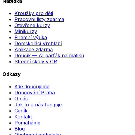
Nabídka
Kroužky pro děti
Pracovní listy zdarma
Otevřené kurzy
Minikurzy
Firemní výuka
Domškoláci Vrchlabí
Aplikace zdarma
Doučík — AI parťák na matiku
Střední školy v ČR
Odkazy
Kde doučujeme
Doučování Praha
O nás
Jak to u nás funguje
Ceník
Kontakt
Pomáháme
Blog
Obchodní podmínky