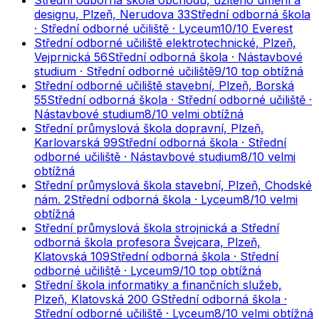
Střední odborná škola obchodu, užitého umění a
designu, Plzeň, Nerudova 33
Střední odborná škola
· Střední odborné učiliště · Lyceum
10
/10
Everest
Střední odborné učiliště elektrotechnické, Plzeň,
Vejprnická 56
Střední odborná škola · Nástavbové
studium · Střední odborné učiliště
9
/10
top obtížná
Střední odborné učiliště stavební, Plzeň, Borská
55
Střední odborná škola · Střední odborné učiliště ·
Nástavbové studium
8
/10
velmi obtížná
Střední průmyslová škola dopravní, Plzeň,
Karlovarská 99
Střední odborná škola · Střední
odborné učiliště · Nástavbové studium
8
/10
velmi
obtížná
Střední průmyslová škola stavební, Plzeň, Chodské
nám. 2
Střední odborná škola · Lyceum
8
/10
velmi
obtížná
Střední průmyslová škola strojnická a Střední
odborná škola profesora Švejcara, Plzeň,
Klatovská 109
Střední odborná škola · Střední
odborné učiliště · Lyceum
9
/10
top obtížná
Střední škola informatiky a finančních služeb,
Plzeň, Klatovská 200 G
Střední odborná škola ·
Střední odborné učiliště · Lyceum
8
/10
velmi obtížná