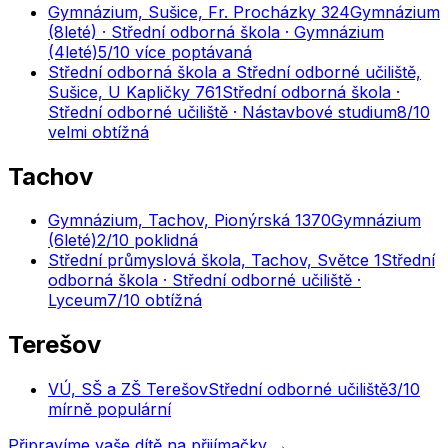
Gymnázium, Sušice, Fr. Procházky 324
Gymnázium
(8leté) · Střední odborná škola · Gymnázium
(4leté)
5
/10
více poptávaná
Střední odborná škola a Střední odborné učiliště,
Sušice, U Kapličky 761
Střední odborná škola ·
Střední odborné učiliště · Nástavbové studium
8
/10
velmi obtížná
Tachov
Gymnázium, Tachov, Pionýrská 1370
Gymnázium
(6leté)
2
/10
poklidná
Střední průmyslová škola, Tachov, Světce 1
Střední
odborná škola · Střední odborné učiliště ·
Lyceum
7
/10
obtížná
Terešov
VÚ, SŠ a ZŠ Terešov
Střední odborné učiliště
3
/10
mírně populární
Připravíme vaše dítě na přijímačky →