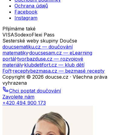
Ochrana údajů
Facebook
Instagram
Přijímáme také
VISA
Sodexo
Flexi Pass
Sesterské weby skupiny Doučse
doucsematiku.cz
— doučování
matematiky
·
doucsesam.cz
— eLearning
portál
·
tvorbazduse.cz
— rozvojové
materiály
·
klubdetifort.cz
— klub dětí
Fořt
·
receptybezmasa.cz
— bezmasé recepty
Copyright © 2026 doucse.cz · Všechna práva
vyhrazena
Chci poptat doučování
Zavolejte nám
+420 494 900 173