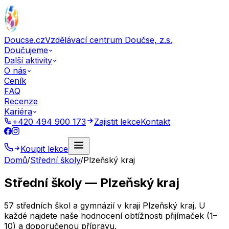
Doucse.cz
Vzdělávací centrum Doučse, z.s.
Doučujeme
Další aktivity
O nás
Ceník
FAQ
Recenze
Kariéra
+420 494 900 173
Zajistit lekce
Kontakt
Koupit lekce
Domů
/
Střední školy
/
Plzeňský kraj
Střední školy — Plzeňský kraj
57 středních škol a gymnázií v kraji Plzeňský kraj. U
každé najdete naše hodnocení obtížnosti přijímaček (1–
10) a doporučenou přípravu.