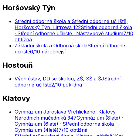
Horšovský Týn
Střední odborná škola a Střední odborné učiliště,
Horšovský Týn, Littrowa 122
Střední odborná škola
· Střední odborné učiliště · Nástavbové studium
7
/10
obtížná
Základní škola a Odborná škola
Střední odborné
učiliště
6
/10
náročnější
Hostouň
Vých.ústav, DD se školou, ZŠ, SŠ a ŠJ
Střední
odborné učiliště
2
/10
poklidná
Klatovy
Gymnázium Jaroslava Vrchlického, Klatovy,
Národních mučedníků 347
Gymnázium (8leté) ·
Gymnázium (6leté) · Střední odborná škola ·
Gymnázium (4leté)
7
/10
obtížná
Střední průmyslová škola, Klatovy, nábřeží Kpt.