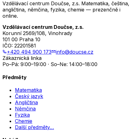
Vzdělávací centrum Doučse, z.s. Matematika, čeština,
angličtina, němčina, fyzika, chemie — prezenčně i
online.
Vzdělávací centrum Doučse, z.s.
Korunní 2569/108, Vinohrady
101 00 Praha 10
IČO:
22201581
+420 494 900 173
info@doucse.cz
Zákaznická linka
Po–Pá: 9:00–19:00 · So–Ne: 14:00–18:00
Předměty
Matematika
Český jazyk
Angličtina
Němčina
Fyzika
Chemie
Další předměty…