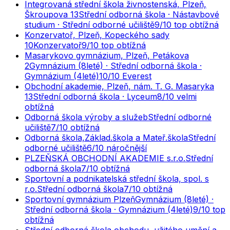
Integrovaná střední škola živnostenská, Plzeň,
Škroupova 13
Střední odborná škola · Nástavbové
studium · Střední odborné učiliště
9
/10
top obtížná
Konzervatoř, Plzeň, Kopeckého sady
10
Konzervatoř
9
/10
top obtížná
Masarykovo gymnázium, Plzeň, Petákova
2
Gymnázium (8leté) · Střední odborná škola ·
Gymnázium (4leté)
10
/10
Everest
Obchodní akademie, Plzeň, nám. T. G. Masaryka
13
Střední odborná škola · Lyceum
8
/10
velmi
obtížná
Odborná škola výroby a služeb
Střední odborné
učiliště
7
/10
obtížná
Odborná škola,Základ.škola a Mateř.škola
Střední
odborné učiliště
6
/10
náročnější
PLZEŇSKÁ OBCHODNÍ AKADEMIE s.r.o.
Střední
odborná škola
7
/10
obtížná
Sportovní a podnikatelská střední škola, spol. s
r.o.
Střední odborná škola
7
/10
obtížná
Sportovní gymnázium Plzeň
Gymnázium (8leté) ·
Střední odborná škola · Gymnázium (4leté)
9
/10
top
obtížná