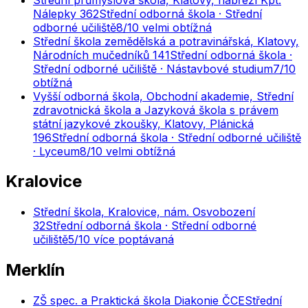
Nálepky 362
Střední odborná škola · Střední
odborné učiliště
8
/10
velmi obtížná
Střední škola zemědělská a potravinářská, Klatovy,
Národních mučedníků 141
Střední odborná škola ·
Střední odborné učiliště · Nástavbové studium
7
/10
obtížná
Vyšší odborná škola, Obchodní akademie, Střední
zdravotnická škola a Jazyková škola s právem
státní jazykové zkoušky, Klatovy, Plánická
196
Střední odborná škola · Střední odborné učiliště
· Lyceum
8
/10
velmi obtížná
Kralovice
Střední škola, Kralovice, nám. Osvobození
32
Střední odborná škola · Střední odborné
učiliště
5
/10
více poptávaná
Merklín
ZŠ spec. a Praktická škola Diakonie ČCE
Střední