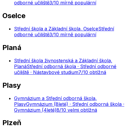
odborné učiliště
3
/10
mírně populární
Oselce
Střední škola a Základní škola, Oselce
Střední
odborné učiliště
3
/10
mírně populární
Planá
Střední škola živnostenská a Základní škola,
Planá
Střední odborná škola · Střední odborné
učiliště · Nástavbové studium
7
/10
obtížná
Plasy
Gymnázium a Střední odborná škola,
Plasy
Gymnázium (8leté) · Střední odborná škola ·
Gymnázium (4leté)
8
/10
velmi obtížná
Plzeň