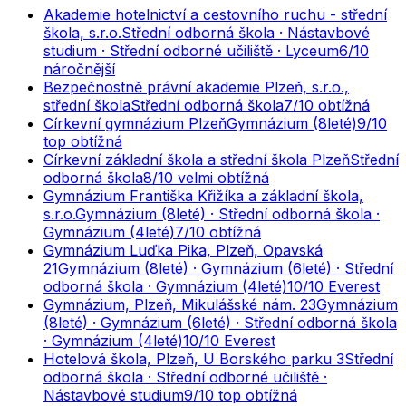
Akademie hotelnictví a cestovního ruchu - střední
škola, s.r.o.
Střední odborná škola · Nástavbové
studium · Střední odborné učiliště · Lyceum
6
/10
náročnější
Bezpečnostně právní akademie Plzeň, s.r.o.,
střední škola
Střední odborná škola
7
/10
obtížná
Církevní gymnázium Plzeň
Gymnázium (8leté)
9
/10
top obtížná
Církevní základní škola a střední škola Plzeň
Střední
odborná škola
8
/10
velmi obtížná
Gymnázium Františka Křižíka a základní škola,
s.r.o.
Gymnázium (8leté) · Střední odborná škola ·
Gymnázium (4leté)
7
/10
obtížná
Gymnázium Luďka Pika, Plzeň, Opavská
21
Gymnázium (8leté) · Gymnázium (6leté) · Střední
odborná škola · Gymnázium (4leté)
10
/10
Everest
Gymnázium, Plzeň, Mikulášské nám. 23
Gymnázium
(8leté) · Gymnázium (6leté) · Střední odborná škola
· Gymnázium (4leté)
10
/10
Everest
Hotelová škola, Plzeň, U Borského parku 3
Střední
odborná škola · Střední odborné učiliště ·
Nástavbové studium
9
/10
top obtížná