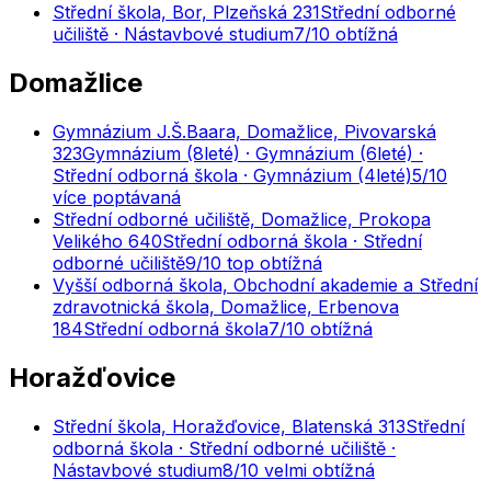
Střední škola, Bor, Plzeňská 231
Střední odborné
učiliště · Nástavbové studium
7
/10
obtížná
Domažlice
Gymnázium J.Š.Baara, Domažlice, Pivovarská
323
Gymnázium (8leté) · Gymnázium (6leté) ·
Střední odborná škola · Gymnázium (4leté)
5
/10
více poptávaná
Střední odborné učiliště, Domažlice, Prokopa
Velikého 640
Střední odborná škola · Střední
odborné učiliště
9
/10
top obtížná
Vyšší odborná škola, Obchodní akademie a Střední
zdravotnická škola, Domažlice, Erbenova
184
Střední odborná škola
7
/10
obtížná
Horažďovice
Střední škola, Horažďovice, Blatenská 313
Střední
odborná škola · Střední odborné učiliště ·
Nástavbové studium
8
/10
velmi obtížná