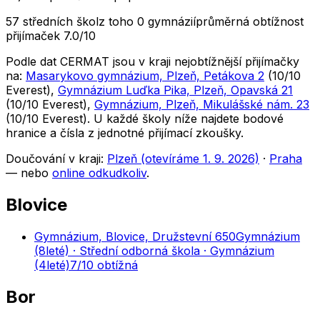
57 středních škol
z toho 0 gymnázií
průměrná obtížnost
přijímaček 7.0/10
Podle dat CERMAT jsou v kraji nejobtížnější přijímačky
na:
Masarykovo gymnázium, Plzeň, Petákova 2
(
10
/10
Everest
)
,
Gymnázium Luďka Pika, Plzeň, Opavská 21
(
10
/10
Everest
)
,
Gymnázium, Plzeň, Mikulášské nám. 23
(
10
/10
Everest
)
. U každé školy níže najdete bodové
hranice a čísla z jednotné přijímací zkoušky.
Doučování v kraji:
Plzeň (otevíráme 1. 9. 2026)
·
Praha
— nebo
online odkudkoliv
.
Blovice
Gymnázium, Blovice, Družstevní 650
Gymnázium
(8leté) · Střední odborná škola · Gymnázium
(4leté)
7
/10
obtížná
Bor