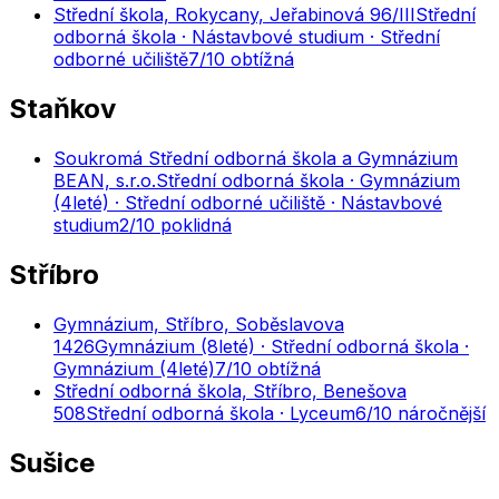
Střední škola, Rokycany, Jeřabinová 96/III
Střední
odborná škola · Nástavbové studium · Střední
odborné učiliště
7
/10
obtížná
Staňkov
Soukromá Střední odborná škola a Gymnázium
BEAN, s.r.o.
Střední odborná škola · Gymnázium
(4leté) · Střední odborné učiliště · Nástavbové
studium
2
/10
poklidná
Stříbro
Gymnázium, Stříbro, Soběslavova
1426
Gymnázium (8leté) · Střední odborná škola ·
Gymnázium (4leté)
7
/10
obtížná
Střední odborná škola, Stříbro, Benešova
508
Střední odborná škola · Lyceum
6
/10
náročnější
Sušice