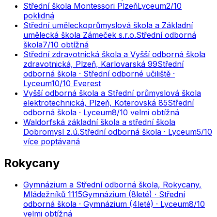
Střední škola Montessori Plzeň
Lyceum
2
/10
poklidná
Střední uměleckoprůmyslová škola a Základní
umělecká škola Zámeček s.r.o.
Střední odborná
škola
7
/10
obtížná
Střední zdravotnická škola a Vyšší odborná škola
zdravotnická, Plzeň, Karlovarská 99
Střední
odborná škola · Střední odborné učiliště ·
Lyceum
10
/10
Everest
Vyšší odborná škola a Střední průmyslová škola
elektrotechnická, Plzeň, Koterovská 85
Střední
odborná škola · Lyceum
8
/10
velmi obtížná
Waldorfská základní škola a střední škola
Dobromysl z.ú.
Střední odborná škola · Lyceum
5
/10
více poptávaná
Rokycany
Gymnázium a Střední odborná škola, Rokycany,
Mládežníků 1115
Gymnázium (8leté) · Střední
odborná škola · Gymnázium (4leté) · Lyceum
8
/10
velmi obtížná