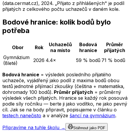
(data.cermat.cz),
2024
. „Přijato z přihlášených" je podíl
přijatých z celkového počtu uchazečů v daném kole.
Bodové hranice: kolik bodů bylo
potřeba
Uchazečů
Bodová
Průměr
Obor
Rok
na místo
hranice
přijatých
Gymnázium
2026
4.4×
59 % bodů
71 % bodů
(8leté)
Bodová hranice
= výsledek posledního přijatého
uchazeče, vyjádřený jako podíl z maxima bodů obou
testů jednotné přijímací zkoušky (čeština + matematika,
dohromady 100 bodů).
Průměr přijatých
= průměrný
výsledek všech přijatých. Hranice se každý rok posouvá
podle síly ročníku — berte ji jako vodítko, ne jako pevný
cíl. Jak se na body připravit, popisujeme v článku o
testech nanečisto
a v analýze
šancí na gymnázium
.
Připravíme na tuhle školu →
Stáhnout jako PDF