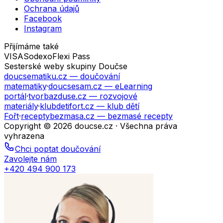
Ochrana údajů
Facebook
Instagram
Přijímáme také
VISA
Sodexo
Flexi Pass
Sesterské weby skupiny Doučse
doucsematiku.cz
— doučování
matematiky
·
doucsesam.cz
— eLearning
portál
·
tvorbazduse.cz
— rozvojové
materiály
·
klubdetifort.cz
— klub dětí
Fořt
·
receptybezmasa.cz
— bezmasé recepty
Copyright © 2026 doucse.cz · Všechna práva
vyhrazena
Chci poptat doučování
Zavolejte nám
+420 494 900 173