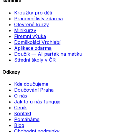
Nabídka
Kroužky pro děti
Pracovní listy zdarma
Otevřené kurzy
Minikurzy
Firemní výuka
Domškoláci Vrchlabí
Aplikace zdarma
Doučík — AI parťák na matiku
Střední školy v ČR
Odkazy
Kde doučujeme
Doučování Praha
O nás
Jak to u nás funguje
Ceník
Kontakt
Pomáháme
Blog
Obchodní podmínky