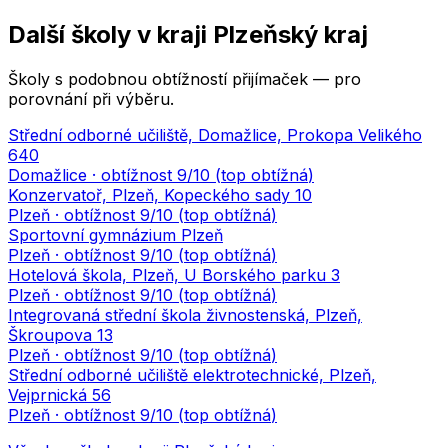
Další školy v kraji
Plzeňský kraj
Školy s podobnou obtížností přijímaček — pro
porovnání při výběru.
Střední odborné učiliště, Domažlice, Prokopa Velikého
640
Domažlice
· obtížnost
9
/10 (
top obtížná
)
Konzervatoř, Plzeň, Kopeckého sady 10
Plzeň
· obtížnost
9
/10 (
top obtížná
)
Sportovní gymnázium Plzeň
Plzeň
· obtížnost
9
/10 (
top obtížná
)
Hotelová škola, Plzeň, U Borského parku 3
Plzeň
· obtížnost
9
/10 (
top obtížná
)
Integrovaná střední škola živnostenská, Plzeň,
Škroupova 13
Plzeň
· obtížnost
9
/10 (
top obtížná
)
Střední odborné učiliště elektrotechnické, Plzeň,
Vejprnická 56
Plzeň
· obtížnost
9
/10 (
top obtížná
)