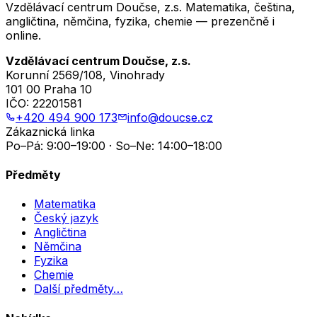
Vzdělávací centrum Doučse, z.s. Matematika, čeština,
angličtina, němčina, fyzika, chemie — prezenčně i
online.
Vzdělávací centrum Doučse, z.s.
Korunní 2569/108, Vinohrady
101 00 Praha 10
IČO:
22201581
+420 494 900 173
info@doucse.cz
Zákaznická linka
Po–Pá: 9:00–19:00 · So–Ne: 14:00–18:00
Předměty
Matematika
Český jazyk
Angličtina
Němčina
Fyzika
Chemie
Další předměty…