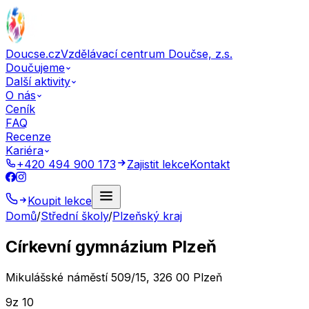
Doucse.cz
Vzdělávací centrum Doučse, z.s.
Doučujeme
Další aktivity
O nás
Ceník
FAQ
Recenze
Kariéra
+420 494 900 173
Zajistit lekce
Kontakt
Koupit lekce
Domů
/
Střední školy
/
Plzeňský kraj
Církevní gymnázium Plzeň
Mikulášské náměstí 509/15, 326 00 Plzeň
9
z 10