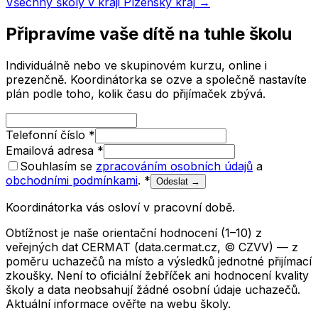
Všechny školy v kraji
Plzeňský kraj
→
Připravíme vaše dítě na tuhle školu
Individuálně nebo ve skupinovém kurzu, online i
prezenčně. Koordinátorka se ozve a společně nastavíte
plán podle toho, kolik času do přijímaček zbývá.
Telefonní číslo
*
Emailová adresa
*
Souhlasím se
zpracováním osobních údajů
a
obchodními podmínkami
.
*
Odeslat →
Koordinátorka vás osloví v pracovní době.
Obtížnost je naše orientační hodnocení (1–10) z
veřejných dat CERMAT (data.cermat.cz, © CZVV) — z
poměru uchazečů na místo a výsledků jednotné přijímací
zkoušky. Není to oficiální žebříček ani hodnocení kvality
školy a data neobsahují žádné osobní údaje uchazečů.
Aktuální informace ověřte na webu školy.