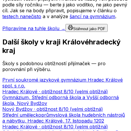
podle síly ročníku — berte ji jako vodítko, ne jako pevný
cíl. Jak se na body připravit, popisujeme v článku o
testech nanečisto
a v analýze
šancí na gymnázium
.
Připravíme na tuhle školu →
Stáhnout jako PDF
Další školy v kraji
Královéhradecký
kraj
Školy s podobnou obtížností přijímaček — pro
porovnání při výběru.
První soukromé jazykové gymnázium Hradec Králové
spol. s r.o.
Hradec Králové
· obtížnost
8
/10 (
velmi obtížná
)
Gymnázium, Střední odborná škola a Vyšší odborná
škola, Nový Bydžov
Nový Bydžov
· obtížnost
8
/10 (
velmi obtížná
)
Střední uměleckoprůmyslová škola hudebních nástrojů
a nábytku, Hradec Králové, 17. listopadu 1202
Hradec Králové
· obtížnost
8
/10 (
velmi obtížná
)