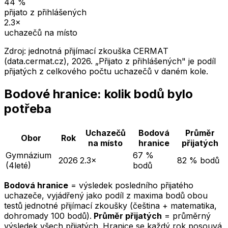
44
%
přijato z přihlášených
2.3
×
uchazečů na místo
Zdroj: jednotná přijímací zkouška CERMAT
(data.cermat.cz),
2026
. „Přijato z přihlášených" je podíl
přijatých z celkového počtu uchazečů v daném kole.
Bodové hranice: kolik bodů bylo
potřeba
Uchazečů
Bodová
Průměr
Obor
Rok
na místo
hranice
přijatých
Gymnázium
67 %
2026
2.3×
82 % bodů
(4leté)
bodů
Bodová hranice
= výsledek posledního přijatého
uchazeče, vyjádřený jako podíl z maxima bodů obou
testů jednotné přijímací zkoušky (čeština + matematika,
dohromady 100 bodů).
Průměr přijatých
= průměrný
výsledek všech přijatých. Hranice se každý rok posouvá