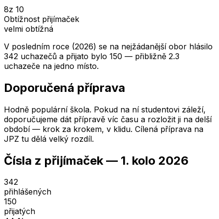
8
z 10
Obtížnost přijímaček
velmi obtížná
V posledním roce (2026) se na nejžádanější obor hlásilo
342 uchazečů a přijato bylo 150 — přibližně 2.3
uchazeče na jedno místo.
Doporučená příprava
Hodně populární škola. Pokud na ní studentovi záleží,
doporučujeme dát přípravě víc času a rozložit ji na delší
období — krok za krokem, v klidu. Cílená příprava na
JPZ tu dělá velký rozdíl.
Čísla z přijímaček —
1. kolo
2026
342
přihlášených
150
přijatých