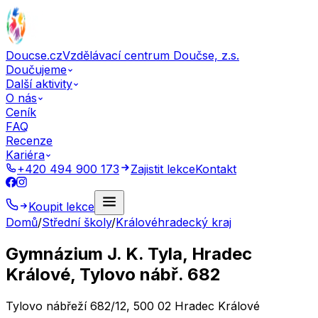
Doucse.cz
Vzdělávací centrum Doučse, z.s.
Doučujeme
Další aktivity
O nás
Ceník
FAQ
Recenze
Kariéra
+420 494 900 173
Zajistit lekce
Kontakt
Koupit lekce
Domů
/
Střední školy
/
Královéhradecký kraj
Gymnázium J. K. Tyla, Hradec
Králové, Tylovo nábř. 682
Tylovo nábřeží 682/12, 500 02 Hradec Králové