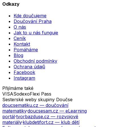
Odkazy
Kde doučujeme
Doučování Praha
O nás
Jak to u nás funguje
Ceník
Kontakt
Pomáháme
Blog
Obchodní podmínky
Ochrana údajů
Facebook
Instagram
Přijímáme také
VISA
Sodexo
Flexi Pass
Sesterské weby skupiny Doučse
doucsematiku.cz
— doučování
matematiky
·
doucsesam.cz
— eLearning
portál
·
tvorbazduse.cz
— rozvojové
materiály
·
klubdetifort.cz
— klub dětí