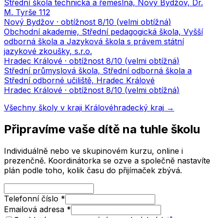
Střední škola technická a řemeslná, Nový Bydžov, Dr.
M. Tyrše 112
Nový Bydžov
· obtížnost
8
/10 (
velmi obtížná
)
Obchodní akademie, Střední pedagogická škola, Vyšší
odborná škola a Jazyková škola s právem státní
jazykové zkoušky, s.r.o.
Hradec Králové
· obtížnost
8
/10 (
velmi obtížná
)
Střední průmyslová škola, Střední odborná škola a
Střední odborné učiliště, Hradec Králové
Hradec Králové
· obtížnost
8
/10 (
velmi obtížná
)
Všechny školy v kraji
Královéhradecký kraj
→
Připravíme vaše dítě na tuhle školu
Individuálně nebo ve skupinovém kurzu, online i
prezenčně. Koordinátorka se ozve a společně nastavíte
plán podle toho, kolik času do přijímaček zbývá.
Telefonní číslo
*
Emailová adresa
*