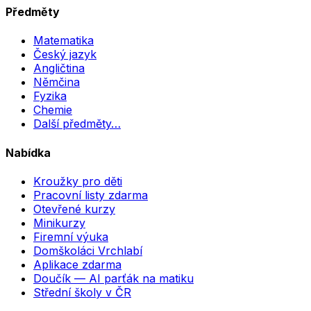
Předměty
Matematika
Český jazyk
Angličtina
Němčina
Fyzika
Chemie
Další předměty…
Nabídka
Kroužky pro děti
Pracovní listy zdarma
Otevřené kurzy
Minikurzy
Firemní výuka
Domškoláci Vrchlabí
Aplikace zdarma
Doučík — AI parťák na matiku
Střední školy v ČR