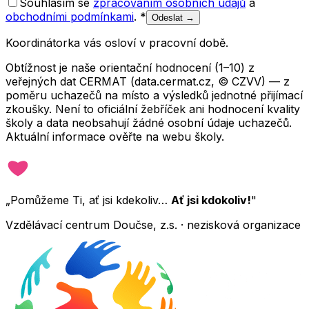
Souhlasím se
zpracováním osobních údajů
a
obchodními podmínkami
.
*
Odeslat →
Koordinátorka vás osloví v pracovní době.
Obtížnost je naše orientační hodnocení (1–10) z
veřejných dat CERMAT (data.cermat.cz, © CZVV) — z
poměru uchazečů na místo a výsledků jednotné přijímací
zkoušky. Není to oficiální žebříček ani hodnocení kvality
školy a data neobsahují žádné osobní údaje uchazečů.
Aktuální informace ověřte na webu školy.
„Pomůžeme Ti, ať jsi kdekoliv…
Ať jsi kdokoliv!
"
Vzdělávací centrum Doučse, z.s. · nezisková organizace