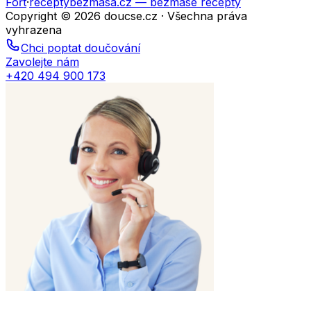
Fořt
·
receptybezmasa.cz
— bezmasé recepty
Copyright © 2026 doucse.cz · Všechna práva
vyhrazena
Chci poptat doučování
Zavolejte nám
+420 494 900 173