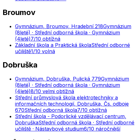
Broumov
Gymnázium, Broumov, Hradební 218
Gymnázium
(8leté) · Střední odborná škola · Gymnázium
(4leté)
7
/10
obtížná
Základní škola a Praktická škola
Střední odborné
učiliště
1
/10
volná
Dobruška
Gymnázium, Dobruška, Pulická 779
Gymnázium
(8leté) · Střední odborná škola · Gymnázium
(4leté)
8
/10
velmi obtížná
Střední průmyslová škola elektrotechniky a
informačních technologií, Dobruška, Čs. odboje
670
Střední odborná škola
7
/10
obtížná
Střední škola - Podorlické vzdělávací centrum,
Dobruška
Střední odborná škola · Střední odborné
učiliště · Nástavbové studium
6
/10
náročnější