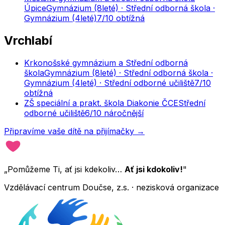
Úpice
Gymnázium (8leté) · Střední odborná škola ·
Gymnázium (4leté)
7
/10
obtížná
Vrchlabí
Krkonošské gymnázium a Střední odborná
škola
Gymnázium (8leté) · Střední odborná škola ·
Gymnázium (4leté) · Střední odborné učiliště
7
/10
obtížná
ZŠ speciální a prakt. škola Diakonie ČCE
Střední
odborné učiliště
6
/10
náročnější
Připravíme vaše dítě na přijímačky →
„Pomůžeme Ti, ať jsi kdekoliv…
Ať jsi kdokoliv!
"
Vzdělávací centrum Doučse, z.s. · nezisková organizace