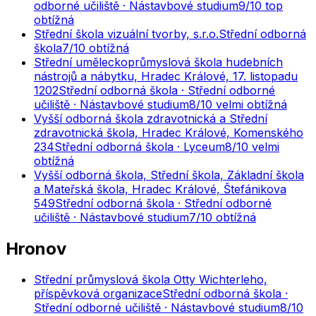
odborné učiliště · Nástavbové studium
9
/10
top
obtížná
Střední škola vizuální tvorby, s.r.o.
Střední odborná
škola
7
/10
obtížná
Střední uměleckoprůmyslová škola hudebních
nástrojů a nábytku, Hradec Králové, 17. listopadu
1202
Střední odborná škola · Střední odborné
učiliště · Nástavbové studium
8
/10
velmi obtížná
Vyšší odborná škola zdravotnická a Střední
zdravotnická škola, Hradec Králové, Komenského
234
Střední odborná škola · Lyceum
8
/10
velmi
obtížná
Vyšší odborná škola, Střední škola, Základní škola
a Mateřská škola, Hradec Králové, Štefánikova
549
Střední odborná škola · Střední odborné
učiliště · Nástavbové studium
7
/10
obtížná
Hronov
Střední průmyslová škola Otty Wichterleho,
příspěvková organizace
Střední odborná škola ·
Střední odborné učiliště · Nástavbové studium
8
/10