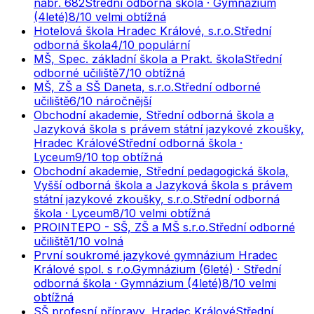
nábř. 682
Střední odborná škola · Gymnázium
(4leté)
8
/10
velmi obtížná
Hotelová škola Hradec Králové, s.r.o.
Střední
odborná škola
4
/10
populární
MŠ, Spec. základní škola a Prakt. škola
Střední
odborné učiliště
7
/10
obtížná
MŠ, ZŠ a SŠ Daneta, s.r.o.
Střední odborné
učiliště
6
/10
náročnější
Obchodní akademie, Střední odborná škola a
Jazyková škola s právem státní jazykové zkoušky,
Hradec Králové
Střední odborná škola ·
Lyceum
9
/10
top obtížná
Obchodní akademie, Střední pedagogická škola,
Vyšší odborná škola a Jazyková škola s právem
státní jazykové zkoušky, s.r.o.
Střední odborná
škola · Lyceum
8
/10
velmi obtížná
PROINTEPO - SŠ, ZŠ a MŠ s.r.o.
Střední odborné
učiliště
1
/10
volná
První soukromé jazykové gymnázium Hradec
Králové spol. s r.o.
Gymnázium (6leté) · Střední
odborná škola · Gymnázium (4leté)
8
/10
velmi
obtížná
SŠ profesní přípravy, Hradec Králové
Střední