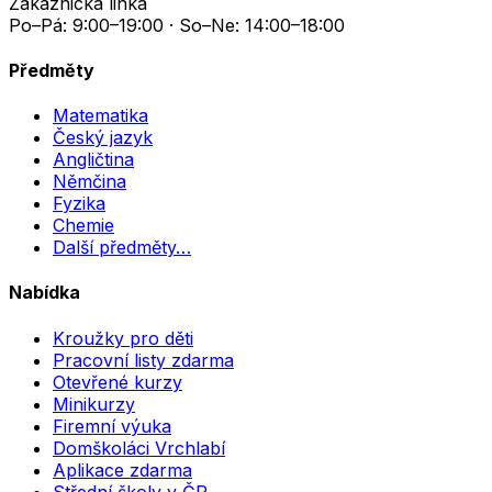
Zákaznická linka
Po–Pá: 9:00–19:00 · So–Ne: 14:00–18:00
Předměty
Matematika
Český jazyk
Angličtina
Němčina
Fyzika
Chemie
Další předměty…
Nabídka
Kroužky pro děti
Pracovní listy zdarma
Otevřené kurzy
Minikurzy
Firemní výuka
Domškoláci Vrchlabí
Aplikace zdarma
Střední školy v ČR