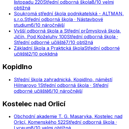
listopadu 220
Střední odborná škola
8
/10
velmi
obtížná
Soukromá střední škola podnikatelská - ALTMAN,
s.r.o.
Střední odborná škola · Nástavbové
studium
6
/10
náročnější
Vyšší odborná škola a Střední průmyslová škola,
Jičín, Pod Koželuhy 100
Střední odborná škola ·
Střední odborné učiliště
7
/10
obtížná
Základní škola a Praktická škola
Střední odborné
učiliště
2
/10
poklidná
Kopidlno
Střední škola zahradnická, Kopidlno, náměstí
Hilmarovo 1
Střední odborná škola · Střední
odborné učiliště
6
/10
náročnější
Kostelec nad Orlicí
Obchodní akademie T. G. Masaryka, Kostelec nad
Orlicí, Komenského 522
Střední odborná škola ·
Lyceum
8
/10
velmi obtížná