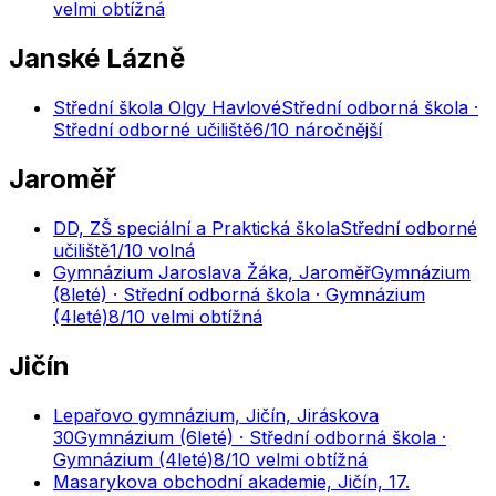
velmi obtížná
Janské Lázně
Střední škola Olgy Havlové
Střední odborná škola ·
Střední odborné učiliště
6
/10
náročnější
Jaroměř
DD, ZŠ speciální a Praktická škola
Střední odborné
učiliště
1
/10
volná
Gymnázium Jaroslava Žáka, Jaroměř
Gymnázium
(8leté) · Střední odborná škola · Gymnázium
(4leté)
8
/10
velmi obtížná
Jičín
Lepařovo gymnázium, Jičín, Jiráskova
30
Gymnázium (6leté) · Střední odborná škola ·
Gymnázium (4leté)
8
/10
velmi obtížná
Masarykova obchodní akademie, Jičín, 17.