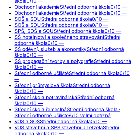
škola
0
/10
—
Obchodní akademie
Střední odborná škola
0
/10
—
Obchodní akademie
Střední odborná škola
0
/10
—
SOŠ a SOU
Střední odborná škola
0
/10
—
SOŠ a SOU
Střední odborná škola
0
/10
—
SPŠ, SOŠ a SOU
Střední odborná škola
0
/10
—
SŠ hotelnictví a společného stravování
Střední
odborná škola
0
/10
—
SŠ oděvní, služeb a ekonomiky
Střední odborná
škola
0
/10
—
SŠ propagační tvorby a polygrafie
Střední odborná
škola
0
/10
—
Střední odborné učiliště
Střední odborná škola
0
/10
—
Střední průmyslová škola
Střední odborná
škola
0
/10
—
Střední škola potravinářská
Střední odborná
škola
0
/10
—
Střední škola řemeslná
Střední odborná škola ·
Střední odborné učiliště
8
/10
velmi obtížná
VOŠ a SOŠ
Střední odborná škola
0
/10
—
VOŠ stavební a SPŠ stavební J.Letzela
Střední
odborná škola
0
/10
—