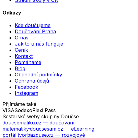
Odkazy
Kde doučujeme
Doučování Praha
O nás
Jak to u nás funguje
Ceník
Kontakt
Pomáháme
Blog
Obchodní podmínky
Ochrana údajů
Facebook
Instagram
Přijímáme také
VISA
Sodexo
Flexi Pass
Sesterské weby skupiny Doučse
doucsematiku.cz
— doučování
matematiky
·
doucsesam.cz
— eLearning
portál
·
tvorbazduse.cz
— rozvojové