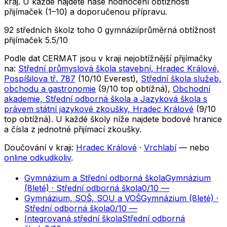
kraj. U každé najdete naše hodnocení obtížnosti
přijímaček (1–10) a doporučenou přípravu.
92 středních škol
z toho 0 gymnázií
průměrná obtížnost
přijímaček 5.5/10
Podle dat CERMAT jsou v kraji nejobtížnější přijímačky
na:
Střední průmyslová škola stavební, Hradec Králové,
Pospíšilova tř. 787
(
10
/10
Everest
)
,
Střední škola služeb,
obchodu a gastronomie
(
9
/10
top obtížná
)
,
Obchodní
akademie, Střední odborná škola a Jazyková škola s
právem státní jazykové zkoušky, Hradec Králové
(
9
/10
top obtížná
)
. U každé školy níže najdete bodové hranice
a čísla z jednotné přijímací zkoušky.
Doučování v kraji:
Hradec Králové
·
Vrchlabí
— nebo
online odkudkoliv
.
Gymnázium a Střední odborná škola
Gymnázium
(8leté) · Střední odborná škola
0
/10
—
Gymnázium, SOŠ, SOU a VOŠ
Gymnázium (8leté) ·
Střední odborná škola
0
/10
—
Integrovaná střední škola
Střední odborná