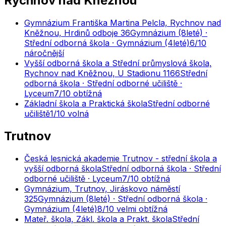
Rychnov nad Kněžnou
Gymnázium Františka Martina Pelcla, Rychnov nad
Kněžnou, Hrdinů odboje 36
Gymnázium (8leté) ·
Střední odborná škola · Gymnázium (4leté)
6
/10
náročnější
Vyšší odborná škola a Střední průmyslová škola,
Rychnov nad Kněžnou, U Stadionu 1166
Střední
odborná škola · Střední odborné učiliště ·
Lyceum
7
/10
obtížná
Základní škola a Praktická škola
Střední odborné
učiliště
1
/10
volná
Trutnov
Česká lesnická akademie Trutnov - střední škola a
vyšší odborná škola
Střední odborná škola · Střední
odborné učiliště · Lyceum
7
/10
obtížná
Gymnázium, Trutnov, Jiráskovo náměstí
325
Gymnázium (8leté) · Střední odborná škola ·
Gymnázium (4leté)
8
/10
velmi obtížná
Mateř. škola, Zákl. škola a Prakt. škola
Střední