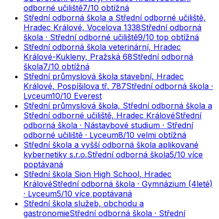
odborné učiliště
7
/10
obtížná
Střední odborná škola a Střední odborné učiliště,
Hradec Králové, Vocelova 1338
Střední odborná
škola · Střední odborné učiliště
9
/10
top obtížná
Střední odborná škola veterinární, Hradec
Králové-Kukleny, Pražská 68
Střední odborná
škola
7
/10
obtížná
Střední průmyslová škola stavební, Hradec
Králové, Pospíšilova tř. 787
Střední odborná škola ·
Lyceum
10
/10
Everest
Střední průmyslová škola, Střední odborná škola a
Střední odborné učiliště, Hradec Králové
Střední
odborná škola · Nástavbové studium · Střední
odborné učiliště · Lyceum
8
/10
velmi obtížná
Střední škola a vyšší odborná škola aplikované
kybernetiky s.r.o.
Střední odborná škola
5
/10
více
poptávaná
Střední škola Sion High School, Hradec
Králové
Střední odborná škola · Gymnázium (4leté)
· Lyceum
5
/10
více poptávaná
Střední škola služeb, obchodu a
gastronomie
Střední odborná škola · Střední