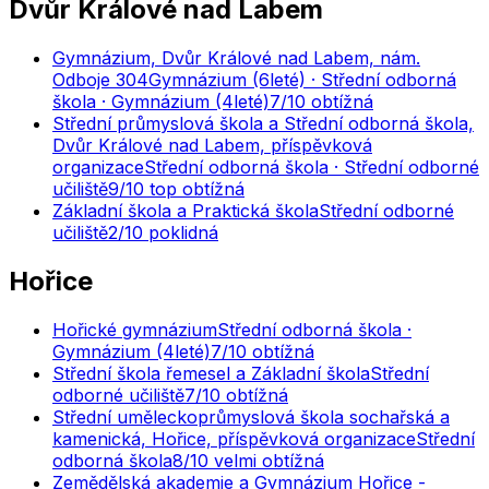
Dvůr Králové nad Labem
Gymnázium, Dvůr Králové nad Labem, nám.
Odboje 304
Gymnázium (6leté) · Střední odborná
škola · Gymnázium (4leté)
7
/10
obtížná
Střední průmyslová škola a Střední odborná škola,
Dvůr Králové nad Labem, příspěvková
organizace
Střední odborná škola · Střední odborné
učiliště
9
/10
top obtížná
Základní škola a Praktická škola
Střední odborné
učiliště
2
/10
poklidná
Hořice
Hořické gymnázium
Střední odborná škola ·
Gymnázium (4leté)
7
/10
obtížná
Střední škola řemesel a Základní škola
Střední
odborné učiliště
7
/10
obtížná
Střední uměleckoprůmyslová škola sochařská a
kamenická, Hořice, příspěvková organizace
Střední
odborná škola
8
/10
velmi obtížná
Zemědělská akademie a Gymnázium Hořice -