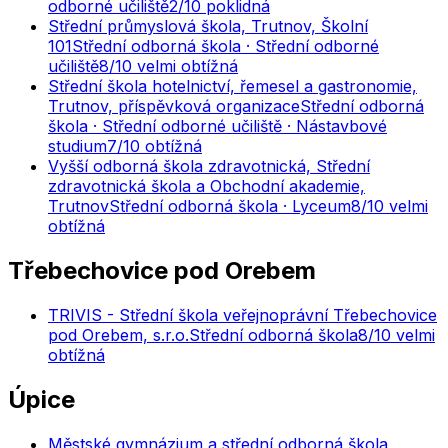
odborné učiliště
2
/10
poklidná
Střední průmyslová škola, Trutnov, Školní
101
Střední odborná škola · Střední odborné
učiliště
8
/10
velmi obtížná
Střední škola hotelnictví, řemesel a gastronomie,
Trutnov, příspěvková organizace
Střední odborná
škola · Střední odborné učiliště · Nástavbové
studium
7
/10
obtížná
Vyšší odborná škola zdravotnická, Střední
zdravotnická škola a Obchodní akademie,
Trutnov
Střední odborná škola · Lyceum
8
/10
velmi
obtížná
Třebechovice pod Orebem
TRIVIS - Střední škola veřejnoprávní Třebechovice
pod Orebem, s.r.o.
Střední odborná škola
8
/10
velmi
obtížná
Úpice
Městské gymnázium a střední odborná škola