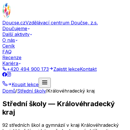
Doucse.cz
Vzdělávací centrum Doučse, z.s.
Doučujeme
Další aktivity
O nás
Ceník
FAQ
Recenze
Kariéra
+420 494 900 173
Zajistit lekce
Kontakt
Koupit lekce
Domů
/
Střední školy
/
Královéhradecký kraj
Střední školy — Královéhradecký
kraj
92 středních škol a gymnázií v kraji Královéhradecký