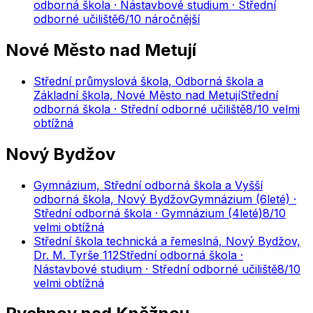
odborná škola · Nástavbové studium · Střední
odborné učiliště
6
/10
náročnější
Nové Město nad Metují
Střední průmyslová škola, Odborná škola a
Základní škola, Nové Město nad Metují
Střední
odborná škola · Střední odborné učiliště
8
/10
velmi
obtížná
Nový Bydžov
Gymnázium, Střední odborná škola a Vyšší
odborná škola, Nový Bydžov
Gymnázium (6leté) ·
Střední odborná škola · Gymnázium (4leté)
8
/10
velmi obtížná
Střední škola technická a řemeslná, Nový Bydžov,
Dr. M. Tyrše 112
Střední odborná škola ·
Nástavbové studium · Střední odborné učiliště
8
/10
velmi obtížná