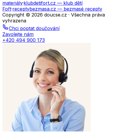
materiály
·
klubdetifort.cz
— klub dětí
Fořt
·
receptybezmasa.cz
— bezmasé recepty
Copyright © 2026 doucse.cz · Všechna práva
vyhrazena
Chci poptat doučování
Zavolejte nám
+420 494 900 173