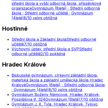
střední škola a vyšší odborná škola, příspěvková
organizace
Gymnázium (8leté) · Střední odborná
škola · Střední odborné učiliště · Gymnázium
(4leté)
8
/10
velmi obtížná
Hostinné
Střední škola a Základní škola
Střední odborné
učiliště
7
/10
obtížná
Výchovný ústav, střední škola a SVP
Střední
odborné učiliště
2
/10
poklidná
Hradec Králové
Biskupské gymnázium, církevní základní škola,
mateřská škola a základní umělecká škola Hradec
Králové
Gymnázium (8leté) · Střední odborná škola
· Gymnázium (4leté)
8
/10
velmi obtížná
Gymnázium Boženy Němcové, Hradec Králové,
Pospíšilova tř. 324
Gymnázium (6leté)
7
/10
obtížná
Gymnázium J. K. Tyla, Hradec Králové, Tylovo