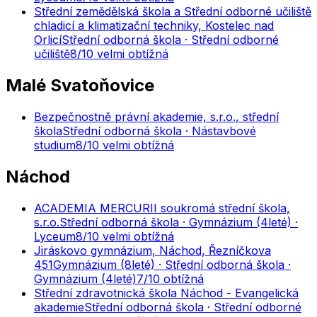
Střední zemědělská škola a Střední odborné učiliště
chladicí a klimatizační techniky, Kostelec nad
Orlicí
Střední odborná škola · Střední odborné
učiliště
8
/10
velmi obtížná
Malé Svatoňovice
Bezpečnostně právní akademie, s.r.o., střední
škola
Střední odborná škola · Nástavbové
studium
8
/10
velmi obtížná
Náchod
ACADEMIA MERCURII soukromá střední škola,
s.r.o.
Střední odborná škola · Gymnázium (4leté) ·
Lyceum
8
/10
velmi obtížná
Jiráskovo gymnázium, Náchod, Řezníčkova
451
Gymnázium (8leté) · Střední odborná škola ·
Gymnázium (4leté)
7
/10
obtížná
Střední zdravotnická škola Náchod - Evangelická
akademie
Střední odborná škola · Střední odborné