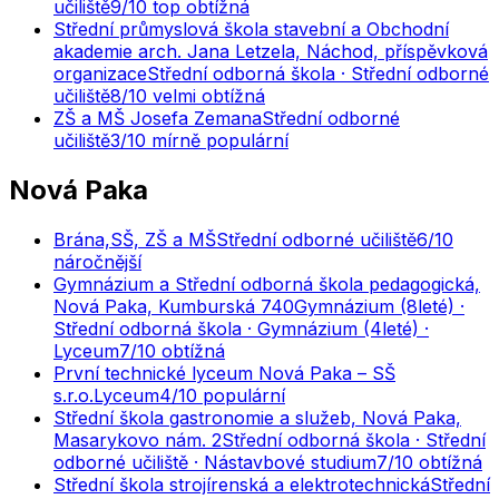
učiliště
9
/10
top obtížná
Střední průmyslová škola stavební a Obchodní
akademie arch. Jana Letzela, Náchod, příspěvková
organizace
Střední odborná škola · Střední odborné
učiliště
8
/10
velmi obtížná
ZŠ a MŠ Josefa Zemana
Střední odborné
učiliště
3
/10
mírně populární
Nová Paka
Brána,SŠ, ZŠ a MŠ
Střední odborné učiliště
6
/10
náročnější
Gymnázium a Střední odborná škola pedagogická,
Nová Paka, Kumburská 740
Gymnázium (8leté) ·
Střední odborná škola · Gymnázium (4leté) ·
Lyceum
7
/10
obtížná
První technické lyceum Nová Paka – SŠ
s.r.o.
Lyceum
4
/10
populární
Střední škola gastronomie a služeb, Nová Paka,
Masarykovo nám. 2
Střední odborná škola · Střední
odborné učiliště · Nástavbové studium
7
/10
obtížná
Střední škola strojírenská a elektrotechnická
Střední