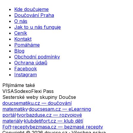
Kde doučujeme
Doučování Praha
O nás
Jak to u nás funguje
Ceník
Kontakt
Pomáháme
Blog
Obchodní podmínky
Ochrana údajů
Facebook
Instagram
Přijímáme také
VISA
Sodexo
Flexi Pass
Sesterské weby skupiny Doučse
doucsematiku.cz
— doučování
matematiky
·
doucsesam.cz
— eLearning
portál
·
tvorbazduse.cz
— rozvojové
materiály
·
klubdetifort.cz
— klub dětí
Fořt
·
receptybezmasa.cz
— bezmasé recepty
Copyright © 2026 doucse.cz · Všechna práva