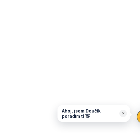
Ahoj, jsem Doučík
×
poradím ti 👋