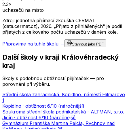
2.3
×
uchazečů na místo
Zdroj: jednotná přijímací zkouška CERMAT
(data.cermat.cz),
2026
. „Přijato z přihlášených" je podíl
přijatých z celkového počtu uchazečů v daném kole.
Připravíme na tuhle školu →
Stáhnout jako PDF
Další školy v kraji
Královéhradecký
kraj
Školy s podobnou obtížností přijímaček — pro
porovnání při výběru.
Střední škola zahradnická, Kopidlno, náměstí Hilmarovo
1
Kopidlno
· obtížnost
6
/10 (
náročnější
)
Soukromá střední škola podnikatelská - ALTMAN, s.r.o.
Jičín
· obtížnost
6
/10 (
náročnější
)
Gymnázium Františka Martina Pelcla, Rychnov nad