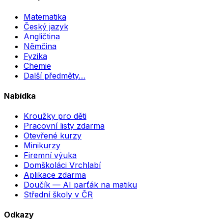
Matematika
Český jazyk
Angličtina
Němčina
Fyzika
Chemie
Další předměty…
Nabídka
Kroužky pro děti
Pracovní listy zdarma
Otevřené kurzy
Minikurzy
Firemní výuka
Domškoláci Vrchlabí
Aplikace zdarma
Doučík — AI parťák na matiku
Střední školy v ČR
Odkazy