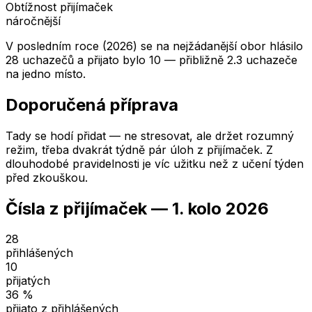
Obtížnost přijímaček
náročnější
V posledním roce (2026) se na nejžádanější obor hlásilo
28 uchazečů a přijato bylo 10 — přibližně 2.3 uchazeče
na jedno místo.
Doporučená příprava
Tady se hodí přidat — ne stresovat, ale držet rozumný
režim, třeba dvakrát týdně pár úloh z přijímaček. Z
dlouhodobé pravidelnosti je víc užitku než z učení týden
před zkouškou.
Čísla z přijímaček —
1. kolo
2026
28
přihlášených
10
přijatých
36
%
přijato z přihlášených