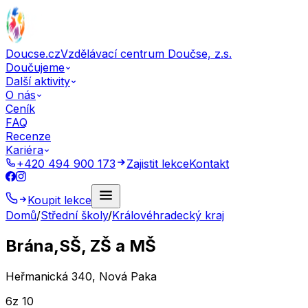
Doucse.cz
Vzdělávací centrum Doučse, z.s.
Doučujeme
Další aktivity
O nás
Ceník
FAQ
Recenze
Kariéra
+420 494 900 173
Zajistit lekce
Kontakt
Koupit lekce
Domů
/
Střední školy
/
Královéhradecký kraj
Brána,SŠ, ZŠ a MŠ
Heřmanická 340, Nová Paka
6
z 10