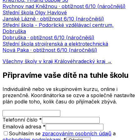
Kněžnou, Hrdinů odboje 36
Rychnov nad Kněžnou
· obtížnost
6
/10 (
náročnější
)
Střední škola Olgy Havlové
Janské Lázně
· obtížnost
6
/10 (
náročnější
)
Střední škola - Podorlické vzdělávací centrum,
Dobruška
Dobruška
· obtížnost
6
/10 (
náročnější
)
Střední škola strojírenská a elektrotechnická
Nová Paka
· obtížnost
6
/10 (
náročnější
)
Všechny školy v kraji
Královéhradecký kraj
→
Připravíme vaše dítě na tuhle školu
Individuálně nebo ve skupinovém kurzu, online i
prezenčně. Koordinátorka se ozve a společně nastavíte
plán podle toho, kolik času do přijímaček zbývá.
Telefonní číslo
*
Emailová adresa
*
Souhlasím se
zpracováním osobních údajů
a
obchodními podmínkami
.
*