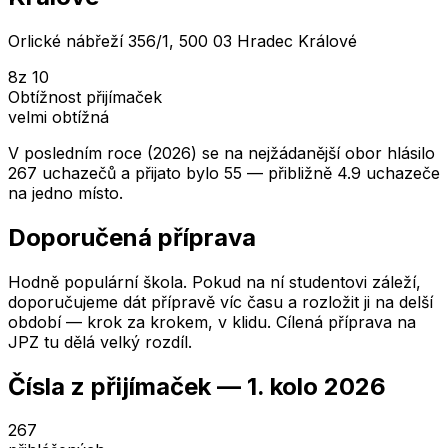
Orlické nábřeží 356/1, 500 03 Hradec Králové
8
z 10
Obtížnost přijímaček
velmi obtížná
V posledním roce (2026) se na nejžádanější obor hlásilo
267 uchazečů a přijato bylo 55 — přibližně 4.9 uchazeče
na jedno místo.
Doporučená příprava
Hodně populární škola. Pokud na ní studentovi záleží,
doporučujeme dát přípravě víc času a rozložit ji na delší
období — krok za krokem, v klidu. Cílená příprava na
JPZ tu dělá velký rozdíl.
Čísla z přijímaček —
1. kolo
2026
267