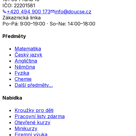
IČO:
22201581
+420 494 900 173
info@doucse.cz
Zákaznická linka
Po–Pá: 9:00–19:00 · So–Ne: 14:00–18:00
Předměty
Matematika
Český jazyk
Angličtina
Němčina
Fyzika
Chemie
Další předměty…
Nabídka
Kroužky pro děti
Pracovní listy zdarma
Otevřené kurzy
Minikurzy
Firemní výuka