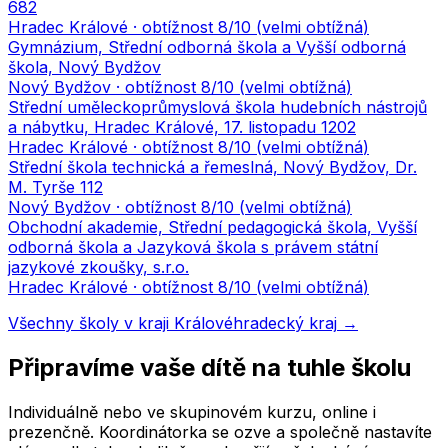
682
Hradec Králové
· obtížnost
8
/10 (
velmi obtížná
)
Gymnázium, Střední odborná škola a Vyšší odborná
škola, Nový Bydžov
Nový Bydžov
· obtížnost
8
/10 (
velmi obtížná
)
Střední uměleckoprůmyslová škola hudebních nástrojů
a nábytku, Hradec Králové, 17. listopadu 1202
Hradec Králové
· obtížnost
8
/10 (
velmi obtížná
)
Střední škola technická a řemeslná, Nový Bydžov, Dr.
M. Tyrše 112
Nový Bydžov
· obtížnost
8
/10 (
velmi obtížná
)
Obchodní akademie, Střední pedagogická škola, Vyšší
odborná škola a Jazyková škola s právem státní
jazykové zkoušky, s.r.o.
Hradec Králové
· obtížnost
8
/10 (
velmi obtížná
)
Všechny školy v kraji
Královéhradecký kraj
→
Připravíme vaše dítě na tuhle školu
Individuálně nebo ve skupinovém kurzu, online i
prezenčně. Koordinátorka se ozve a společně nastavíte