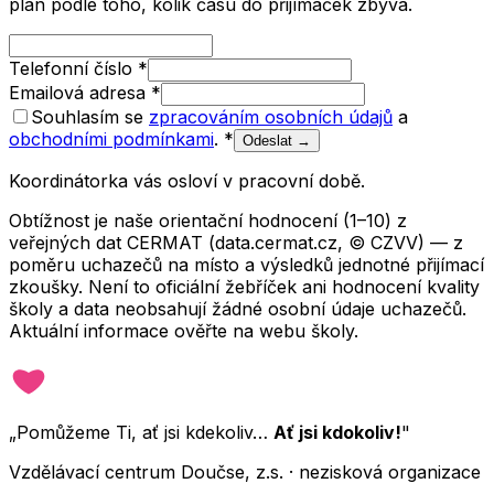
plán podle toho, kolik času do přijímaček zbývá.
Telefonní číslo
*
Emailová adresa
*
Souhlasím se
zpracováním osobních údajů
a
obchodními podmínkami
.
*
Odeslat →
Koordinátorka vás osloví v pracovní době.
Obtížnost je naše orientační hodnocení (1–10) z
veřejných dat CERMAT (data.cermat.cz, © CZVV) — z
poměru uchazečů na místo a výsledků jednotné přijímací
zkoušky. Není to oficiální žebříček ani hodnocení kvality
školy a data neobsahují žádné osobní údaje uchazečů.
Aktuální informace ověřte na webu školy.
„Pomůžeme Ti, ať jsi kdekoliv…
Ať jsi kdokoliv!
"
Vzdělávací centrum Doučse, z.s. · nezisková organizace