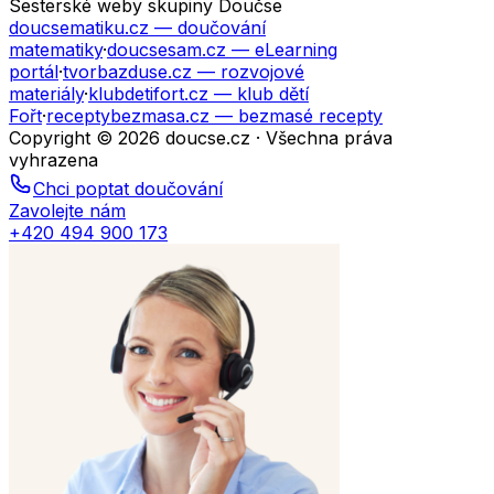
Sesterské weby skupiny Doučse
doucsematiku.cz
— doučování
matematiky
·
doucsesam.cz
— eLearning
portál
·
tvorbazduse.cz
— rozvojové
materiály
·
klubdetifort.cz
— klub dětí
Fořt
·
receptybezmasa.cz
— bezmasé recepty
Copyright © 2026 doucse.cz · Všechna práva
vyhrazena
Chci poptat doučování
Zavolejte nám
+420 494 900 173