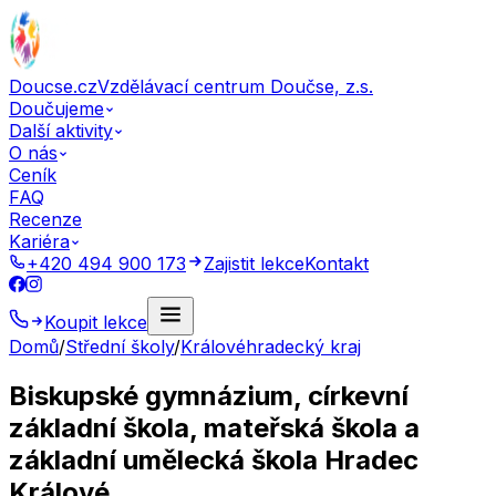
Doucse.cz
Vzdělávací centrum Doučse, z.s.
Doučujeme
Další aktivity
O nás
Ceník
FAQ
Recenze
Kariéra
+420 494 900 173
Zajistit lekce
Kontakt
Koupit lekce
Domů
/
Střední školy
/
Královéhradecký kraj
Biskupské gymnázium, církevní
základní škola, mateřská škola a
základní umělecká škola Hradec
Králové