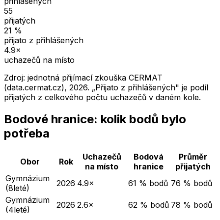
přihlášených
55
přijatých
21
%
přijato z přihlášených
4.9
×
uchazečů na místo
Zdroj: jednotná přijímací zkouška CERMAT
(data.cermat.cz),
2026
. „Přijato z přihlášených" je podíl
přijatých z celkového počtu uchazečů v daném kole.
Bodové hranice: kolik bodů bylo
potřeba
Uchazečů
Bodová
Průměr
Obor
Rok
na místo
hranice
přijatých
Gymnázium
2026
4.9×
61 % bodů
76 % bodů
(8leté)
Gymnázium
2026
2.6×
62 % bodů
78 % bodů
(4leté)