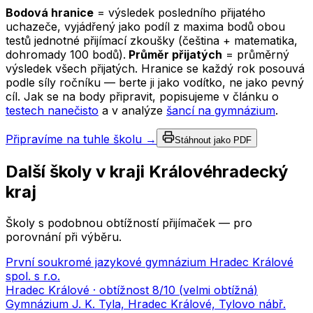
Bodová hranice
= výsledek posledního přijatého
uchazeče, vyjádřený jako podíl z maxima bodů obou
testů jednotné přijímací zkoušky (čeština + matematika,
dohromady 100 bodů).
Průměr přijatých
= průměrný
výsledek všech přijatých. Hranice se každý rok posouvá
podle síly ročníku — berte ji jako vodítko, ne jako pevný
cíl. Jak se na body připravit, popisujeme v článku o
testech nanečisto
a v analýze
šancí na gymnázium
.
Připravíme na tuhle školu →
Stáhnout jako PDF
Další školy v kraji
Královéhradecký
kraj
Školy s podobnou obtížností přijímaček — pro
porovnání při výběru.
První soukromé jazykové gymnázium Hradec Králové
spol. s r.o.
Hradec Králové
· obtížnost
8
/10 (
velmi obtížná
)
Gymnázium J. K. Tyla, Hradec Králové, Tylovo nábř.