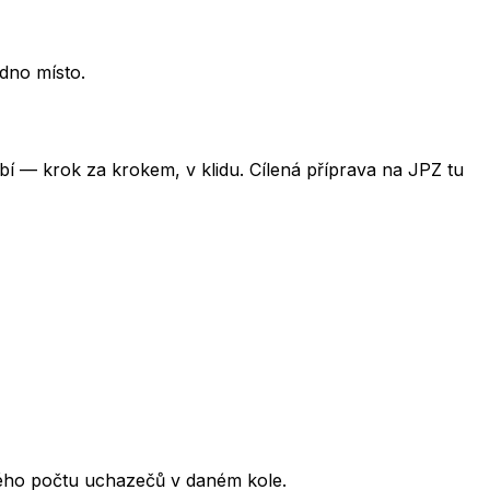
edno místo.
obí — krok za krokem, v klidu. Cílená příprava na JPZ tu
kového počtu uchazečů v daném kole.