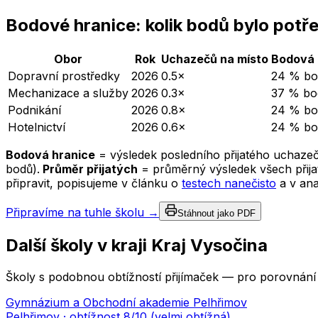
Bodové hranice: kolik bodů bylo potř
Obor
Rok
Uchazečů na místo
Bodová 
Dopravní prostředky
2026
0.5×
24 % bo
Mechanizace a služby
2026
0.3×
37 % bo
Podnikání
2026
0.8×
24 % bo
Hotelnictví
2026
0.6×
24 % bo
Bodová hranice
= výsledek posledního přijatého uchazeč
bodů).
Průměr přijatých
= průměrný výsledek všech přijat
připravit, popisujeme v článku o
testech nanečisto
a v an
Připravíme na tuhle školu →
Stáhnout jako PDF
Další školy v kraji
Kraj Vysočina
Školy s podobnou obtížností přijímaček — pro porovnání 
Gymnázium a Obchodní akademie Pelhřimov
Pelhřimov
· obtížnost
8
/10 (
velmi obtížná
)