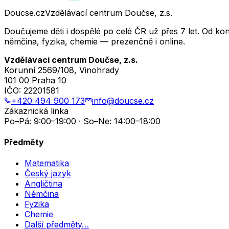
Doucse.cz
Vzdělávací centrum Doučse, z.s.
Doučujeme děti i dospělé po celé ČR už přes 7 let. Od ko
němčina, fyzika, chemie — prezenčně i online.
Vzdělávací centrum Doučse, z.s.
Korunní 2569/108, Vinohrady
101 00 Praha 10
IČO:
22201581
+420 494 900 173
info@doucse.cz
Zákaznická linka
Po–Pá: 9:00–19:00 · So–Ne: 14:00–18:00
Předměty
Matematika
Český jazyk
Angličtina
Němčina
Fyzika
Chemie
Další předměty…