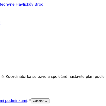
 Bechyně Havlíčkův Brod
č
ě. Koordinátorka se ozve a společně nastavíte plán podle t
mi podmínkami
.
*
Odeslat →