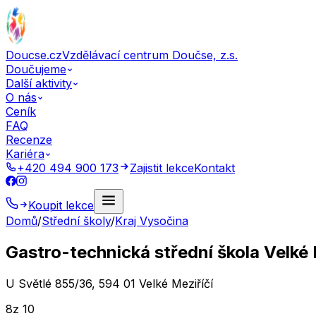
Doucse.cz
Vzdělávací centrum Doučse, z.s.
Doučujeme
Další aktivity
O nás
Ceník
FAQ
Recenze
Kariéra
+420 494 900 173
Zajistit lekce
Kontakt
Koupit lekce
Domů
/
Střední školy
/
Kraj Vysočina
Gastro-technická střední škola Velké 
U Světlé 855/36, 594 01 Velké Meziříčí
8
z 10