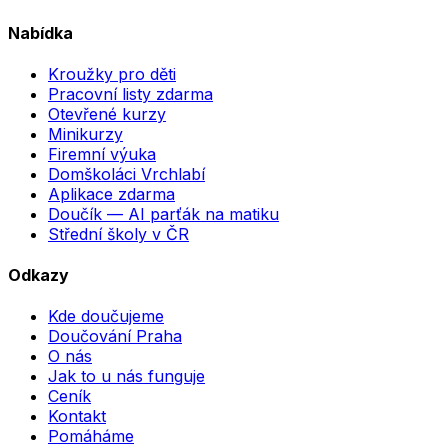
Nabídka
Kroužky pro děti
Pracovní listy zdarma
Otevřené kurzy
Minikurzy
Firemní výuka
Domškoláci Vrchlabí
Aplikace zdarma
Doučík — AI parťák na matiku
Střední školy v ČR
Odkazy
Kde doučujeme
Doučování Praha
O nás
Jak to u nás funguje
Ceník
Kontakt
Pomáháme