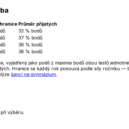
eba
hranice
Průměr přijatých
dů
33 % bodů
dů
37 % bodů
dů
36 % bodů
dů
38 % bodů
e, vyjádřený jako podíl z maxima bodů obou testů jednotné
ých. Hranice se každý rok posouvá podle síly ročníku — ber
alýze
šancí na gymnázium
.
při výběru.