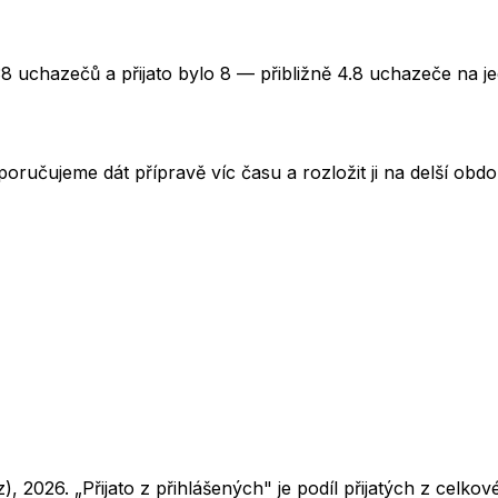
38 uchazečů a přijato bylo 8 — přibližně 4.8 uchazeče na j
oručujeme dát přípravě víc času a rozložit ji na delší obd
z),
2026
. „Přijato z přihlášených" je podíl přijatých z cel