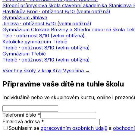
Střední průmyslová škola stavební akademika Stanislava
Havlíčkův Brod
· obtížnost
8
/10 (
velmi obtížná
)
Gymnázium Jihlava
Jihlava
· obtížnost
8
/10 (
velmi obtížná
)
Gymnázium Otokara Březiny a Střední odborná škola Tel
Telč
· obtížnost
8
/10 (
velmi obtížná
)
Katolické gymnázium Třebíč
Třebíč
· obtížnost
8
/10 (
velmi obtížná
)
Gymnázium Třebíč
Třebíč
· obtížnost
8
/10 (
velmi obtížná
)
Všechny školy v kraji
Kraj Vysočina
→
Připravíme vaše dítě na tuhle školu
Individuálně nebo ve skupinovém kurzu, online i prezenčn
Telefonní číslo
*
Emailová adresa
*
Souhlasím se
zpracováním osobních údajů
a
obchodní