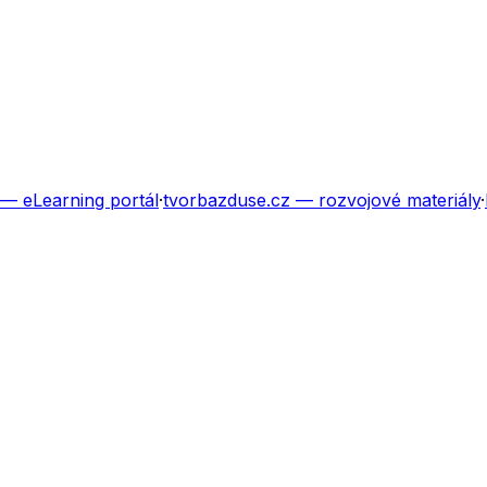
— eLearning portál
·
tvorbazduse.cz
— rozvojové materiály
·