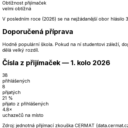
Obtížnost přijímaček
velmi obtížná
V posledním roce (2026) se na nejžádanější obor hlásilo 
Doporučená příprava
Hodně populární škola. Pokud na ní studentovi záleží, dop
dělá velký rozdíl.
Čísla z přijímaček —
1. kolo
2026
38
přihlášených
8
přijatých
21
%
přijato z přihlášených
4.8
×
uchazečů na místo
Zdroj: jednotná přijímací zkouška CERMAT (data.cermat.c