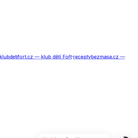
klubdetifort.cz
— klub dětí Fořt
·
receptybezmasa.cz
—