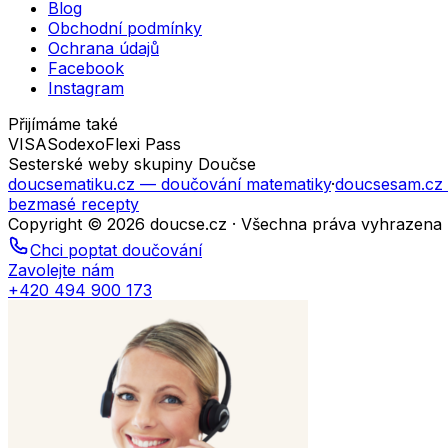
Blog
Obchodní podmínky
Ochrana údajů
Facebook
Instagram
Přijímáme také
VISA
Sodexo
Flexi Pass
Sesterské weby skupiny Doučse
doucsematiku.cz
— doučování matematiky
·
doucsesam.cz
bezmasé recepty
Copyright © 2026 doucse.cz · Všechna práva vyhrazena
Chci poptat doučování
Zavolejte nám
+420 494 900 173