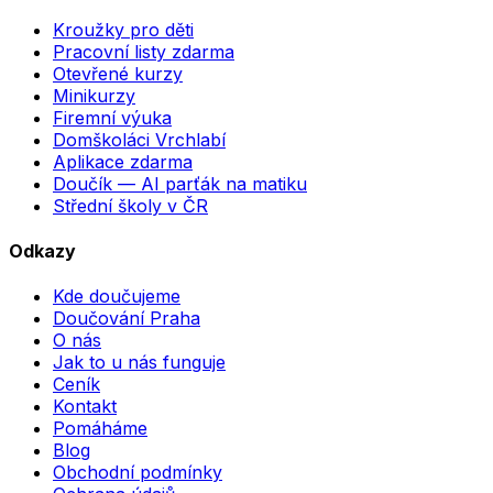
Kroužky pro děti
Pracovní listy zdarma
Otevřené kurzy
Minikurzy
Firemní výuka
Domškoláci Vrchlabí
Aplikace zdarma
Doučík — AI parťák na matiku
Střední školy v ČR
Odkazy
Kde doučujeme
Doučování Praha
O nás
Jak to u nás funguje
Ceník
Kontakt
Pomáháme
Blog
Obchodní podmínky