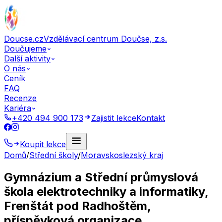
Doucse.cz
Vzdělávací centrum Doučse, z.s.
Doučujeme
Další aktivity
O nás
Ceník
FAQ
Recenze
Kariéra
+420 494 900 173
Zajistit lekce
Kontakt
Koupit lekce
Domů
/
Střední školy
/
Moravskoslezský kraj
Gymnázium a Střední průmyslová
škola elektrotechniky a informatiky,
Frenštát pod Radhoštěm,
příspěvková organizace