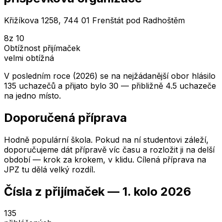
Křižíkova 1258, 744 01 Frenštát pod Radhoštěm
8
z 10
Obtížnost přijímaček
velmi obtížná
V posledním roce (2026) se na nejžádanější obor hlásilo
135 uchazečů a přijato bylo 30 — přibližně 4.5 uchazeče
na jedno místo.
Doporučená příprava
Hodně populární škola. Pokud na ní studentovi záleží,
doporučujeme dát přípravě víc času a rozložit ji na delší
období — krok za krokem, v klidu. Cílená příprava na
JPZ tu dělá velký rozdíl.
Čísla z přijímaček —
1. kolo
2026
135