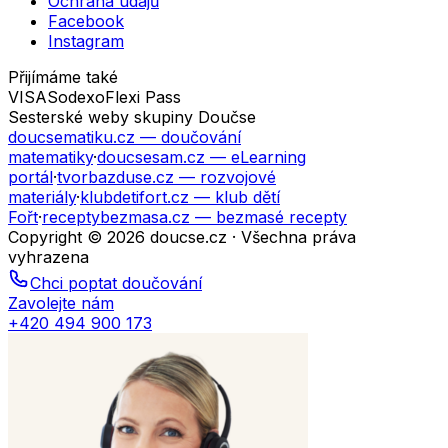
Ochrana údajů
Facebook
Instagram
Přijímáme také
VISA
Sodexo
Flexi Pass
Sesterské weby skupiny Doučse
doucsematiku.cz
— doučování
matematiky
·
doucsesam.cz
— eLearning
portál
·
tvorbazduse.cz
— rozvojové
materiály
·
klubdetifort.cz
— klub dětí
Fořt
·
receptybezmasa.cz
— bezmasé recepty
Copyright © 2026 doucse.cz · Všechna práva
vyhrazena
Chci poptat doučování
Zavolejte nám
+420 494 900 173