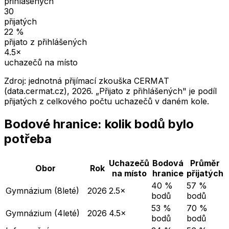
přihlášených
30
přijatých
22
%
přijato z přihlášených
4.5
×
uchazečů na místo
Zdroj: jednotná přijímací zkouška CERMAT
(data.cermat.cz),
2026
. „Přijato z přihlášených" je podíl
přijatých z celkového počtu uchazečů v daném kole.
Bodové hranice: kolik bodů bylo
potřeba
Uchazečů
Bodová
Průměr
Obor
Rok
na místo
hranice
přijatých
40 %
57 %
Gymnázium (8leté)
2026
2.5×
bodů
bodů
53 %
70 %
Gymnázium (4leté)
2026
4.5×
bodů
bodů