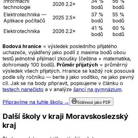
Informační
34 %
56 %
2026
2.2×
technologie
bodů
bodů
Elektrotechnika —
37 %
55 %
2025
2.5×
Aplikace počítačů
bodů
bodů
41 %
60 %
Elektrotechnika
2026
2.2×
bodů
bodů
Bodová hranice
= výsledek posledního přijatého
uchazeče, vyjádřený jako podíl z maxima bodů obou
testů jednotné přijímací zkoušky (čeština + matematika,
dohromady 100 bodů).
Průměr přijatých
= průměrný
výsledek všech přijatých. Hranice se každý rok posouvá
podle síly ročníku — berte ji jako vodítko, ne jako pevný
cíl. Jak se na body připravit, popisujeme v článku o
testech nanečisto
a v analýze
šancí na gymnázium
.
Připravíme na tuhle školu →
Stáhnout jako PDF
Další školy v kraji
Moravskoslezský
kraj