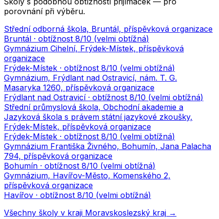
Školy s podobnou obtížností přijímaček — pro
porovnání při výběru.
Střední odborná škola, Bruntál, příspěvková organizace
Bruntál
· obtížnost
8
/10 (
velmi obtížná
)
Gymnázium Cihelní, Frýdek-Místek, příspěvková
organizace
Frýdek-Místek
· obtížnost
8
/10 (
velmi obtížná
)
Gymnázium, Frýdlant nad Ostravicí, nám. T. G.
Masaryka 1260, příspěvková organizace
Frýdlant nad Ostravicí
· obtížnost
8
/10 (
velmi obtížná
)
Střední průmyslová škola, Obchodní akademie a
Jazyková škola s právem státní jazykové zkoušky,
Frýdek-Místek, příspěvková organizace
Frýdek-Místek
· obtížnost
8
/10 (
velmi obtížná
)
Gymnázium Františka Živného, Bohumín, Jana Palacha
794, příspěvková organizace
Bohumín
· obtížnost
8
/10 (
velmi obtížná
)
Gymnázium, Havířov-Město, Komenského 2,
příspěvková organizace
Havířov
· obtížnost
8
/10 (
velmi obtížná
)
Všechny školy v kraji
Moravskoslezský kraj
→