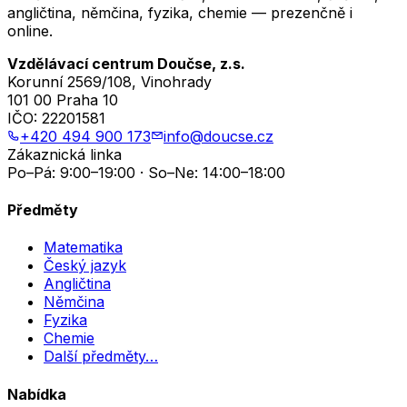
angličtina, němčina, fyzika, chemie — prezenčně i
online.
Vzdělávací centrum Doučse, z.s.
Korunní 2569/108, Vinohrady
101 00 Praha 10
IČO:
22201581
+420 494 900 173
info@doucse.cz
Zákaznická linka
Po–Pá: 9:00–19:00 · So–Ne: 14:00–18:00
Předměty
Matematika
Český jazyk
Angličtina
Němčina
Fyzika
Chemie
Další předměty…
Nabídka