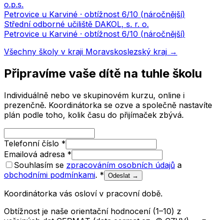
o.p.s.
Petrovice u Karviné
· obtížnost
6
/10 (
náročnější
)
Střední odborné učiliště DAKOL, s. r. o.
Petrovice u Karviné
· obtížnost
6
/10 (
náročnější
)
Všechny školy v kraji
Moravskoslezský kraj
→
Připravíme vaše dítě na tuhle školu
Individuálně nebo ve skupinovém kurzu, online i
prezenčně. Koordinátorka se ozve a společně nastavíte
plán podle toho, kolik času do přijímaček zbývá.
Telefonní číslo
*
Emailová adresa
*
Souhlasím se
zpracováním osobních údajů
a
obchodními podmínkami
.
*
Odeslat →
Koordinátorka vás osloví v pracovní době.
Obtížnost je naše orientační hodnocení (1–10) z