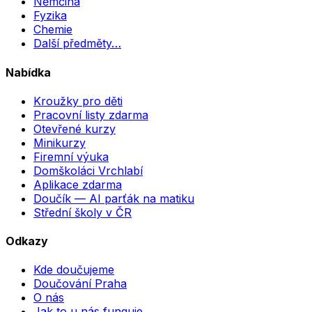
Němčina
Fyzika
Chemie
Další předměty…
Nabídka
Kroužky pro děti
Pracovní listy zdarma
Otevřené kurzy
Minikurzy
Firemní výuka
Domškoláci Vrchlabí
Aplikace zdarma
Doučík — AI parťák na matiku
Střední školy v ČR
Odkazy
Kde doučujeme
Doučování Praha
O nás
Jak to u nás funguje