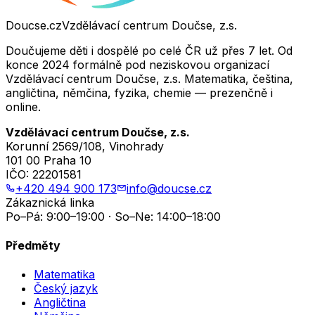
Doucse.cz
Vzdělávací centrum Doučse, z.s.
Doučujeme děti i dospělé po celé ČR už přes 7 let. Od
konce 2024 formálně pod neziskovou organizací
Vzdělávací centrum Doučse, z.s. Matematika, čeština,
angličtina, němčina, fyzika, chemie — prezenčně i
online.
Vzdělávací centrum Doučse, z.s.
Korunní 2569/108, Vinohrady
101 00 Praha 10
IČO:
22201581
+420 494 900 173
info@doucse.cz
Zákaznická linka
Po–Pá: 9:00–19:00 · So–Ne: 14:00–18:00
Předměty
Matematika
Český jazyk
Angličtina