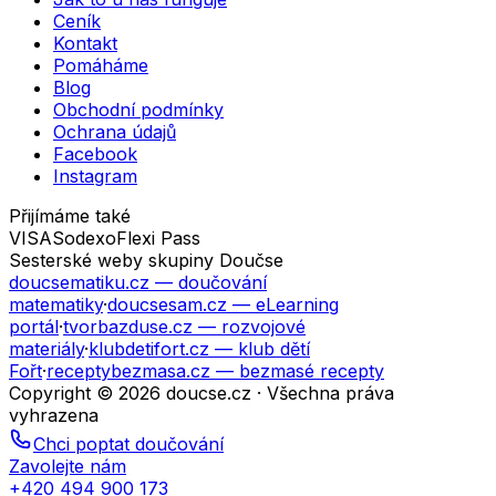
Ceník
Kontakt
Pomáháme
Blog
Obchodní podmínky
Ochrana údajů
Facebook
Instagram
Přijímáme také
VISA
Sodexo
Flexi Pass
Sesterské weby skupiny Doučse
doucsematiku.cz
— doučování
matematiky
·
doucsesam.cz
— eLearning
portál
·
tvorbazduse.cz
— rozvojové
materiály
·
klubdetifort.cz
— klub dětí
Fořt
·
receptybezmasa.cz
— bezmasé recepty
Copyright © 2026 doucse.cz · Všechna práva
vyhrazena
Chci poptat doučování
Zavolejte nám
+420 494 900 173