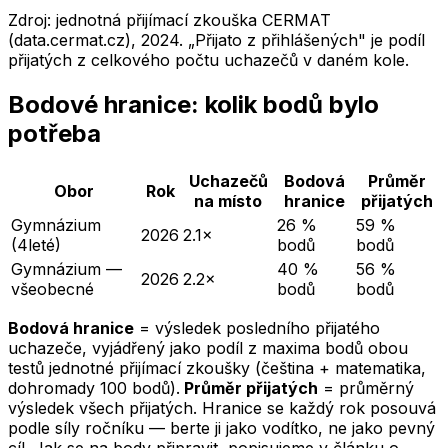
Zdroj: jednotná přijímací zkouška CERMAT
(data.cermat.cz),
2024
. „Přijato z přihlášených" je podíl
přijatých z celkového počtu uchazečů v daném kole.
Bodové hranice: kolik bodů bylo
potřeba
Uchazečů
Bodová
Průměr
Obor
Rok
na místo
hranice
přijatých
Gymnázium
26 %
59 %
2026
2.1×
(4leté)
bodů
bodů
Gymnázium —
40 %
56 %
2026
2.2×
všeobecné
bodů
bodů
Bodová hranice
= výsledek posledního přijatého
uchazeče, vyjádřený jako podíl z maxima bodů obou
testů jednotné přijímací zkoušky (čeština + matematika,
dohromady 100 bodů).
Průměr přijatých
= průměrný
výsledek všech přijatých. Hranice se každý rok posouvá
podle síly ročníku — berte ji jako vodítko, ne jako pevný