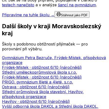
cíl. Jak se na body připravit, popisujeme v článku o
testech nanečisto
a v analýze
šancí na gymnázium
.
Připravíme na tuhle školu →
Stáhnout jako PDF
Další školy v kraji
Moravskoslezský
kraj
Školy s podobnou obtížností přijímaček — pro
porovnání při výběru.
Gymnázium Petra Bezruče, Frýdek-Místek, příspěvková
organizace
Frýdek-Místek
· obtížnost
6
/10 (
náročnější
)
Střední uměleckoprůmyslová škola s.r.o.
Frýdek-Místek
· obtížnost
6
/10 (
náročnější
)
PRIGO, gymnázium 8leté a 4leté, s.r.o.
Ostrava
· obtížnost
6
/10 (
náročnější
)
Střední průmyslová škola stavební, Havířov,
příspěvková organizace
Havířov
· obtížnost
6
/10 (
náročnější
)
Vyšší odborná škola DAKOL a Střední škola DAKOL,