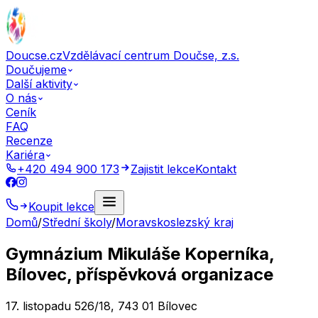
Doucse.cz
Vzdělávací centrum Doučse, z.s.
Doučujeme
Další aktivity
O nás
Ceník
FAQ
Recenze
Kariéra
+420 494 900 173
Zajistit lekce
Kontakt
Koupit lekce
Domů
/
Střední školy
/
Moravskoslezský kraj
Gymnázium Mikuláše Koperníka,
Bílovec, příspěvková organizace
17. listopadu 526/18, 743 01 Bílovec