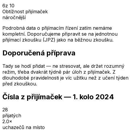
6
z 10
Obtížnost přijímaček
náročnější
Podrobná data o přijímacím řízení zatím nemáme
kompletní. Doporučujeme připravit se na jednotnou
přijímací zkoušku (JPZ) jako na běžnou zkoušku.
Doporučená příprava
Tady se hodí přidat — ne stresovat, ale držet rozumný
režim, třeba dvakrát týdně pár úloh z přijímaček. Z
dlouhodobé pravidelnosti je víc užitku než z učení týden
před zkouškou.
Čísla z přijímaček —
1. kolo
2024
28
přijatých
2.0
×
uchazečů na místo