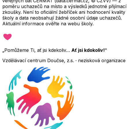
veřejných dat CERMAT (data.cermat.cz, © CZVV) — z
poměru uchazečů na místo a výsledků jednotné přijímací
zkoušky. Není to oficiální žebříček ani hodnocení kvality
školy a data neobsahují žádné osobní údaje uchazečů.
Aktuální informace ověřte na webu školy.
„Pomůžeme Ti, ať jsi kdekoliv…
Ať jsi kdokoliv!
"
Vzdělávací centrum Doučse, z.s. · nezisková organizace