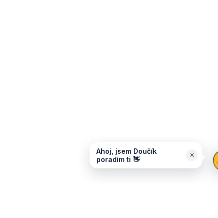
Ahoj, jsem Doučík
×
poradím ti 👋