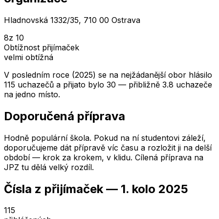
Hladnovská 1332/35, 710 00 Ostrava
8
z 10
Obtížnost přijímaček
velmi obtížná
V posledním roce (2025) se na nejžádanější obor hlásilo
115 uchazečů a přijato bylo 30 — přibližně 3.8 uchazeče
na jedno místo.
Doporučená příprava
Hodně populární škola. Pokud na ní studentovi záleží,
doporučujeme dát přípravě víc času a rozložit ji na delší
období — krok za krokem, v klidu. Cílená příprava na
JPZ tu dělá velký rozdíl.
Čísla z přijímaček —
1. kolo
2025
115