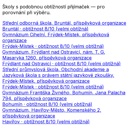
Školy s podobnou obtížností přijímaček — pro
porovnání při výběru.
Střední odborná škola, Bruntál, příspěvková organizace
Bruntál
· obtížnost
8
/10 (
velmi obtížná
)
Gymnázium Cihelní, Frýdek-Místek, příspěvková
organizace
Frýdek-Místek
· obtížnost
8
/10 (
velmi obtížná
)
Gymnázium, Frýdlant nad Ostravicí, nám. T. G.
Masaryka 1260, příspěvková organizace
Frýdlant nad Ostravicí
· obtížnost
8
/10 (
velmi obtížná
)
Střední průmyslová škola, Obchodní akademie a
Jazyková škola s právem státní jazykové zkoušky,
Frýdek-Místek, příspěvková organizace
Frýdek-Místek
· obtížnost
8
/10 (
velmi obtížná
)
Gymnázium Františka Živného, Bohumín, Jana Palacha
794, příspěvková organizace
Bohumín
· obtížnost
8
/10 (
velmi obtížná
)
Gymnázium, Havířov-Město, Komenského 2,
příspěvková organizace
Havířov
· obtížnost
8
/10 (
velmi obtížná
)