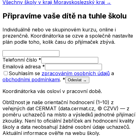
Všechny školy v kraji
Moravskoslezský kraj
→
Připravíme vaše dítě na tuhle školu
Individuálně nebo ve skupinovém kurzu, online i
prezenčně. Koordinátorka se ozve a společně nastavíte
plán podle toho, kolik času do přijímaček zbývá.
Telefonní číslo
*
Emailová adresa
*
Souhlasím se
zpracováním osobních údajů
a
obchodními podmínkami
.
*
Odeslat →
Koordinátorka vás osloví v pracovní době.
Obtížnost je naše orientační hodnocení (1–10) z
veřejných dat CERMAT (data.cermat.cz, © CZVV) — z
poměru uchazečů na místo a výsledků jednotné přijímací
zkoušky. Není to oficiální žebříček ani hodnocení kvality
školy a data neobsahují žádné osobní údaje uchazečů.
Aktuální informace ověřte na webu školy.