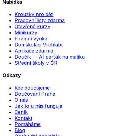
Nabídka
Kroužky pro děti
Pracovní listy zdarma
Otevřené kurzy
Minikurzy
Firemní výuka
Domškoláci Vrchlabí
Aplikace zdarma
Doučík — AI parťák na matiku
Střední školy v ČR
Odkazy
Kde doučujeme
Doučování Praha
O nás
Jak to u nás funguje
Ceník
Kontakt
Pomáháme
Blog