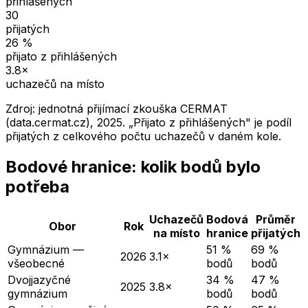
přihlášených
30
přijatých
26
%
přijato z přihlášených
3.8
×
uchazečů na místo
Zdroj: jednotná přijímací zkouška CERMAT
(data.cermat.cz),
2025
. „Přijato z přihlášených" je podíl
přijatých z celkového počtu uchazečů v daném kole.
Bodové hranice: kolik bodů bylo
potřeba
Uchazečů
Bodová
Průměr
Obor
Rok
na místo
hranice
přijatých
Gymnázium —
51 %
69 %
2026
3.1×
všeobecné
bodů
bodů
Dvojjazyčné
34 %
47 %
2025
3.8×
gymnázium
bodů
bodů