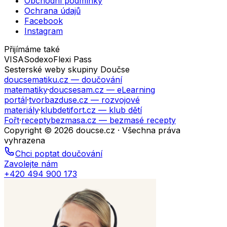
Obchodní podmínky
Ochrana údajů
Facebook
Instagram
Přijímáme také
VISA
Sodexo
Flexi Pass
Sesterské weby skupiny Doučse
doucsematiku.cz
— doučování
matematiky
·
doucsesam.cz
— eLearning
portál
·
tvorbazduse.cz
— rozvojové
materiály
·
klubdetifort.cz
— klub dětí
Fořt
·
receptybezmasa.cz
— bezmasé recepty
Copyright © 2026 doucse.cz · Všechna práva
vyhrazena
Chci poptat doučování
Zavolejte nám
+420 494 900 173