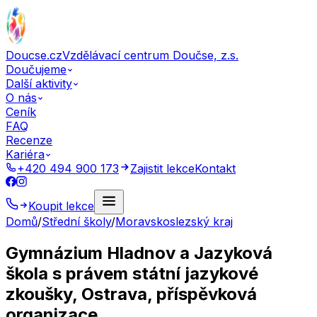
Doucse.cz
Vzdělávací centrum Doučse, z.s.
Doučujeme
Další aktivity
O nás
Ceník
FAQ
Recenze
Kariéra
+420 494 900 173
Zajistit lekce
Kontakt
Koupit lekce
Domů
/
Střední školy
/
Moravskoslezský kraj
Gymnázium Hladnov a Jazyková
škola s právem státní jazykové
zkoušky, Ostrava, příspěvková
organizace