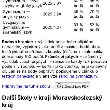
Gymnázium — živé
50 %
65 %
2025
3.0×
jazyky-anglický jazyk
bodů
bodů
Gymnázium —
56 %
70 %
2026
3.2×
anglický jazyk
bodů
bodů
Dvojjazyčné
33 %
52 %
gymnázium —
2026
4.0×
bodů
bodů
španělský jazyk
Bodová hranice
= výsledek posledního přijatého
uchazeče, vyjádřený jako podíl z maxima bodů obou
testů jednotné přijímací zkoušky (čeština + matematika,
dohromady 100 bodů).
Průměr přijatých
= průměrný
výsledek všech přijatých. Hranice se každý rok posouvá
podle síly ročníku — berte ji jako vodítko, ne jako pevný
cíl. Jak se na body připravit, popisujeme v článku o
testech nanečisto
a v analýze
šancí na gymnázium
.
Připravíme na tuhle školu →
Stáhnout jako PDF
Další školy v kraji
Moravskoslezský
kraj