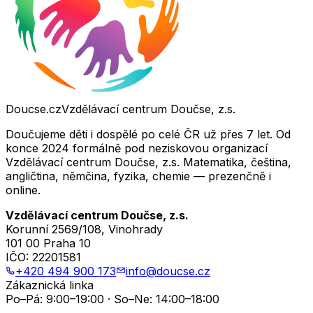
Doucse.cz
Vzdělávací centrum Doučse, z.s.
Doučujeme děti i dospělé po celé ČR už přes 7 let. Od
konce 2024 formálně pod neziskovou organizací
Vzdělávací centrum Doučse, z.s. Matematika, čeština,
angličtina, němčina, fyzika, chemie — prezenčně i
online.
Vzdělávací centrum Doučse, z.s.
Korunní 2569/108, Vinohrady
101 00 Praha 10
IČO:
22201581
+420 494 900 173
info@doucse.cz
Zákaznická linka
Po–Pá: 9:00–19:00 · So–Ne: 14:00–18:00