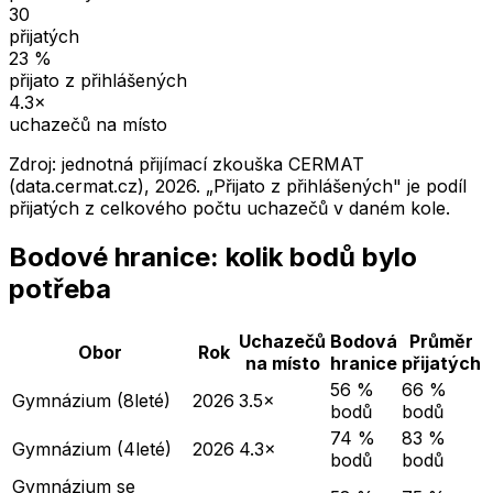
30
přijatých
23
%
přijato z přihlášených
4.3
×
uchazečů na místo
Zdroj: jednotná přijímací zkouška CERMAT
(data.cermat.cz),
2026
. „Přijato z přihlášených" je podíl
přijatých z celkového počtu uchazečů v daném kole.
Bodové hranice: kolik bodů bylo
potřeba
Uchazečů
Bodová
Průměr
Obor
Rok
na místo
hranice
přijatých
56 %
66 %
Gymnázium (8leté)
2026
3.5×
bodů
bodů
74 %
83 %
Gymnázium (4leté)
2026
4.3×
bodů
bodů
Gymnázium se