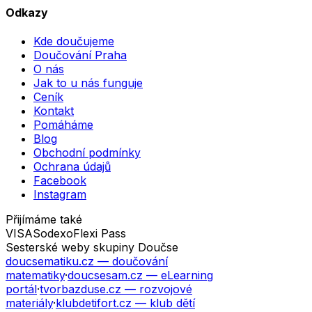
Odkazy
Kde doučujeme
Doučování Praha
O nás
Jak to u nás funguje
Ceník
Kontakt
Pomáháme
Blog
Obchodní podmínky
Ochrana údajů
Facebook
Instagram
Přijímáme také
VISA
Sodexo
Flexi Pass
Sesterské weby skupiny Doučse
doucsematiku.cz
— doučování
matematiky
·
doucsesam.cz
— eLearning
portál
·
tvorbazduse.cz
— rozvojové
materiály
·
klubdetifort.cz
— klub dětí