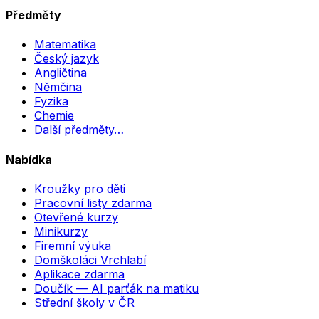
Předměty
Matematika
Český jazyk
Angličtina
Němčina
Fyzika
Chemie
Další předměty…
Nabídka
Kroužky pro děti
Pracovní listy zdarma
Otevřené kurzy
Minikurzy
Firemní výuka
Domškoláci Vrchlabí
Aplikace zdarma
Doučík — AI parťák na matiku
Střední školy v ČR