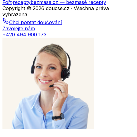
Fořt
·
receptybezmasa.cz
— bezmasé recepty
Copyright © 2026 doucse.cz · Všechna práva
vyhrazena
Chci poptat doučování
Zavolejte nám
+420 494 900 173