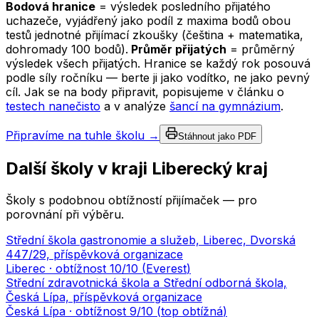
Bodová hranice
= výsledek posledního přijatého
uchazeče, vyjádřený jako podíl z maxima bodů obou
testů jednotné přijímací zkoušky (čeština + matematika,
dohromady 100 bodů).
Průměr přijatých
= průměrný
výsledek všech přijatých. Hranice se každý rok posouvá
podle síly ročníku — berte ji jako vodítko, ne jako pevný
cíl. Jak se na body připravit, popisujeme v článku o
testech nanečisto
a v analýze
šancí na gymnázium
.
Připravíme na tuhle školu →
Stáhnout jako PDF
Další školy v kraji
Liberecký kraj
Školy s podobnou obtížností přijímaček — pro
porovnání při výběru.
Střední škola gastronomie a služeb, Liberec, Dvorská
447/29, příspěvková organizace
Liberec
· obtížnost
10
/10 (
Everest
)
Střední zdravotnická škola a Střední odborná škola,
Česká Lípa, příspěvková organizace
Česká Lípa
· obtížnost
9
/10 (
top obtížná
)