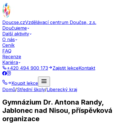
Doucse.cz
Vzdělávací centrum Doučse, z.s.
Doučujeme
Další aktivity
O nás
Ceník
FAQ
Recenze
Kariéra
+420 494 900 173
Zajistit lekce
Kontakt
Koupit lekce
Domů
/
Střední školy
/
Liberecký kraj
Gymnázium Dr. Antona Randy,
Jablonec nad Nisou, příspěvková
organizace