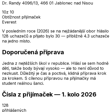
Dr. Randy 4096/13, 466 01 Jablonec nad Nisou
10
z 10
Obtížnost přijímaček
Everest
V posledním roce (2026) se na nejžádanější obor hlásilo
128 uchazečů a přijato bylo 30 — přibližně 4.3 uchazeče
na jedno místo.
Doporučená příprava
Jedna z nejtěžších škol v republice. Hlásí se sem hodně
dětí, takže body bývají vysoko — ale to není důvod to
nezkusit. Důležitý je čas a poctivá, klidná příprava krok
za krokem. S cílenou přípravou na přijímačky má
student reálnou šanci.
Čísla z přijímaček —
1. kolo
2026
128
přihlášených