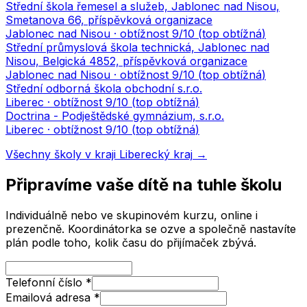
Střední škola řemesel a služeb, Jablonec nad Nisou,
Smetanova 66, příspěvková organizace
Jablonec nad Nisou
· obtížnost
9
/10 (
top obtížná
)
Střední průmyslová škola technická, Jablonec nad
Nisou, Belgická 4852, příspěvková organizace
Jablonec nad Nisou
· obtížnost
9
/10 (
top obtížná
)
Střední odborná škola obchodní s.r.o.
Liberec
· obtížnost
9
/10 (
top obtížná
)
Doctrina - Podještědské gymnázium, s.r.o.
Liberec
· obtížnost
9
/10 (
top obtížná
)
Všechny školy v kraji
Liberecký kraj
→
Připravíme vaše dítě na tuhle školu
Individuálně nebo ve skupinovém kurzu, online i
prezenčně. Koordinátorka se ozve a společně nastavíte
plán podle toho, kolik času do přijímaček zbývá.
Telefonní číslo
*
Emailová adresa
*