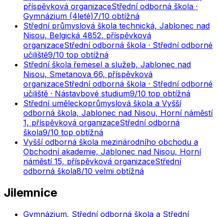
příspěvková organizace
Střední odborná škola ·
Gymnázium (4leté)
7
/10
obtížná
Střední průmyslová škola technická, Jablonec nad
Nisou, Belgická 4852, příspěvková
organizace
Střední odborná škola · Střední odborné
učiliště
9
/10
top obtížná
Střední škola řemesel a služeb, Jablonec nad
Nisou, Smetanova 66, příspěvková
organizace
Střední odborná škola · Střední odborné
učiliště · Nástavbové studium
9
/10
top obtížná
Střední uměleckoprůmyslová škola a Vyšší
odborná škola, Jablonec nad Nisou, Horní náměstí
1, příspěvková organizace
Střední odborná
škola
9
/10
top obtížná
Vyšší odborná škola mezinárodního obchodu a
Obchodní akademie, Jablonec nad Nisou, Horní
náměstí 15, příspěvková organizace
Střední
odborná škola
8
/10
velmi obtížná
Jilemnice
Gymnázium, Střední odborná škola a Střední