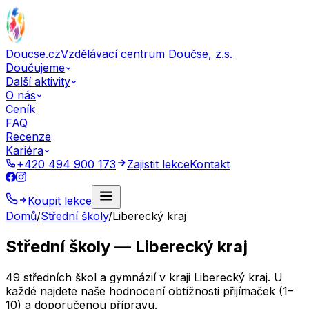
Doucse.cz
Vzdělávací centrum Doučse, z.s.
Doučujeme
Další aktivity
O nás
Ceník
FAQ
Recenze
Kariéra
+420 494 900 173
Zajistit lekce
Kontakt
Koupit lekce
Domů
/
Střední školy
/
Liberecký kraj
Střední školy — Liberecký kraj
49 středních škol a gymnázií v kraji Liberecký kraj. U
každé najdete naše hodnocení obtížnosti přijímaček (1–
10) a doporučenou přípravu.