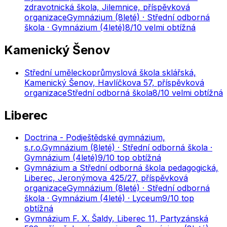
zdravotnická škola, Jilemnice, příspěvková
organizace
Gymnázium (8leté) · Střední odborná
škola · Gymnázium (4leté)
8
/10
velmi obtížná
Kamenický Šenov
Střední uměleckoprůmyslová škola sklářská,
Kamenický Šenov, Havlíčkova 57, příspěvková
organizace
Střední odborná škola
8
/10
velmi obtížná
Liberec
Doctrina - Podještědské gymnázium,
s.r.o.
Gymnázium (8leté) · Střední odborná škola ·
Gymnázium (4leté)
9
/10
top obtížná
Gymnázium a Střední odborná škola pedagogická,
Liberec, Jeronýmova 425/27, příspěvková
organizace
Gymnázium (8leté) · Střední odborná
škola · Gymnázium (4leté) · Lyceum
9
/10
top
obtížná
Gymnázium F. X. Šaldy, Liberec 11, Partyzánská