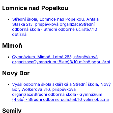
Lomnice nad Popelkou
Střední škola, Lomnice nad Popelkou, Antala
Staška 213, příspěvková organizace
Střední
odborná škola · Střední odborné učiliště
7
/10
obtížná
Mimoň
Gymnázium, Mimoň, Letná 263, příspěvková
organizace
Gymnázium (8leté)
3
/10
mírně populární
Nový Bor
Vyšší odborná škola sklářská a Střední škola, Nový
Bor, Wolkerova 316, příspěvková
organizace
Střední odborná škola · Gymnázium
(4leté) · Střední odborné učiliště
8
/10
velmi obtížná
Semily