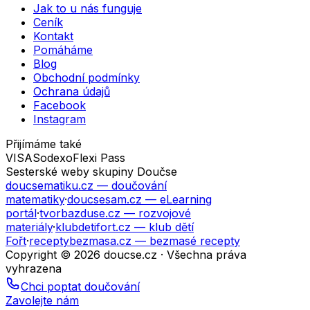
Jak to u nás funguje
Ceník
Kontakt
Pomáháme
Blog
Obchodní podmínky
Ochrana údajů
Facebook
Instagram
Přijímáme také
VISA
Sodexo
Flexi Pass
Sesterské weby skupiny Doučse
doucsematiku.cz
— doučování
matematiky
·
doucsesam.cz
— eLearning
portál
·
tvorbazduse.cz
— rozvojové
materiály
·
klubdetifort.cz
— klub dětí
Fořt
·
receptybezmasa.cz
— bezmasé recepty
Copyright © 2026 doucse.cz · Všechna práva
vyhrazena
Chci poptat doučování
Zavolejte nám