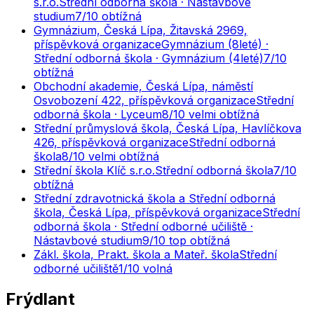
s.r.o.
Střední odborná škola · Nástavbové
studium
7
/10
obtížná
Gymnázium, Česká Lípa, Žitavská 2969,
příspěvková organizace
Gymnázium (8leté) ·
Střední odborná škola · Gymnázium (4leté)
7
/10
obtížná
Obchodní akademie, Česká Lípa, náměstí
Osvobození 422, příspěvková organizace
Střední
odborná škola · Lyceum
8
/10
velmi obtížná
Střední průmyslová škola, Česká Lípa, Havlíčkova
426, příspěvková organizace
Střední odborná
škola
8
/10
velmi obtížná
Střední škola Klíč s.r.o.
Střední odborná škola
7
/10
obtížná
Střední zdravotnická škola a Střední odborná
škola, Česká Lípa, příspěvková organizace
Střední
odborná škola · Střední odborné učiliště ·
Nástavbové studium
9
/10
top obtížná
Zákl. škola, Prakt. škola a Mateř. škola
Střední
odborné učiliště
1
/10
volná
Frýdlant