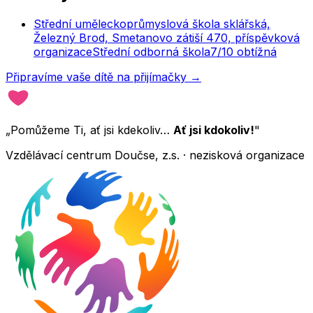
Střední uměleckoprůmyslová škola sklářská,
Železný Brod, Smetanovo zátiší 470, příspěvková
organizace
Střední odborná škola
7
/10
obtížná
Připravíme vaše dítě na přijímačky →
„Pomůžeme Ti, ať jsi kdekoliv…
Ať jsi kdokoliv!
"
Vzdělávací centrum Doučse, z.s. · nezisková organizace