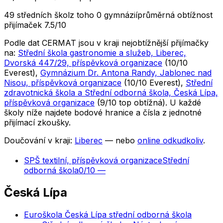
49 středních škol
z toho 0 gymnázií
průměrná obtížnost
přijímaček 7.5/10
Podle dat CERMAT jsou v kraji nejobtížnější přijímačky
na:
Střední škola gastronomie a služeb, Liberec,
Dvorská 447/29, příspěvková organizace
(
10
/10
Everest
)
,
Gymnázium Dr. Antona Randy, Jablonec nad
Nisou, příspěvková organizace
(
10
/10
Everest
)
,
Střední
zdravotnická škola a Střední odborná škola, Česká Lípa,
příspěvková organizace
(
9
/10
top obtížná
)
. U každé
školy níže najdete bodové hranice a čísla z jednotné
přijímací zkoušky.
Doučování v kraji:
Liberec
— nebo
online odkudkoliv
.
SPŠ textilní, příspěvková organizace
Střední
odborná škola
0
/10
—
Česká Lípa
Euroškola Česká Lípa střední odborná škola