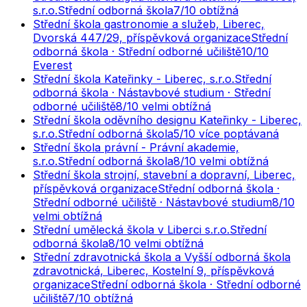
s.r.o.
Střední odborná škola
7
/10
obtížná
Střední škola gastronomie a služeb, Liberec,
Dvorská 447/29, příspěvková organizace
Střední
odborná škola · Střední odborné učiliště
10
/10
Everest
Střední škola Kateřinky - Liberec, s.r.o.
Střední
odborná škola · Nástavbové studium · Střední
odborné učiliště
8
/10
velmi obtížná
Střední škola oděvního designu Kateřinky - Liberec,
s.r.o.
Střední odborná škola
5
/10
více poptávaná
Střední škola právní - Právní akademie,
s.r.o.
Střední odborná škola
8
/10
velmi obtížná
Střední škola strojní, stavební a dopravní, Liberec,
příspěvková organizace
Střední odborná škola ·
Střední odborné učiliště · Nástavbové studium
8
/10
velmi obtížná
Střední umělecká škola v Liberci s.r.o.
Střední
odborná škola
8
/10
velmi obtížná
Střední zdravotnická škola a Vyšší odborná škola
zdravotnická, Liberec, Kostelní 9, příspěvková
organizace
Střední odborná škola · Střední odborné
učiliště
7
/10
obtížná