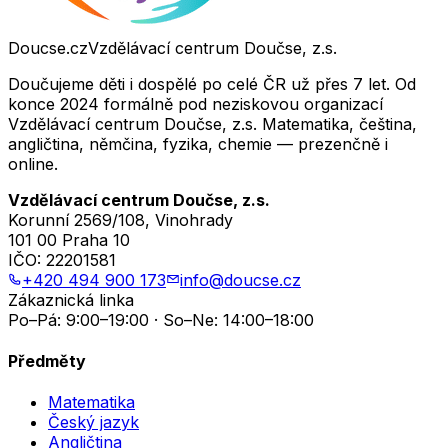
Doucse.cz
Vzdělávací centrum Doučse, z.s.
Doučujeme děti i dospělé po celé ČR už přes 7 let. Od
konce 2024 formálně pod neziskovou organizací
Vzdělávací centrum Doučse, z.s. Matematika, čeština,
angličtina, němčina, fyzika, chemie — prezenčně i
online.
Vzdělávací centrum Doučse, z.s.
Korunní 2569/108, Vinohrady
101 00 Praha 10
IČO:
22201581
+420 494 900 173
info@doucse.cz
Zákaznická linka
Po–Pá: 9:00–19:00 · So–Ne: 14:00–18:00
Předměty
Matematika
Český jazyk
Angličtina