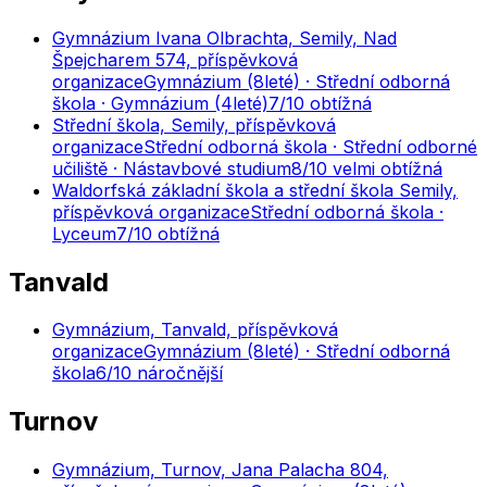
Gymnázium Ivana Olbrachta, Semily, Nad
Špejcharem 574, příspěvková
organizace
Gymnázium (8leté) · Střední odborná
škola · Gymnázium (4leté)
7
/10
obtížná
Střední škola, Semily, příspěvková
organizace
Střední odborná škola · Střední odborné
učiliště · Nástavbové studium
8
/10
velmi obtížná
Waldorfská základní škola a střední škola Semily,
příspěvková organizace
Střední odborná škola ·
Lyceum
7
/10
obtížná
Tanvald
Gymnázium, Tanvald, příspěvková
organizace
Gymnázium (8leté) · Střední odborná
škola
6
/10
náročnější
Turnov
Gymnázium, Turnov, Jana Palacha 804,