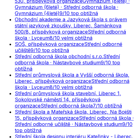
530, příspěvková organizace
Gymnázium (8leté) ·
Gymnázium (6leté) · Střední odborná škola ·
Gymnázium (4leté)
9
/10
top obtížná
Obchodní akademie a Jazyková škola s právem
státní jazykové zkoušky, Liberec, Šamánkova
500/8, příspěvková organizace
Střední odborná
škola · Lyceum
8
/10
velmi obtížná
SOŠ, příspěvková organizace
Střední odborné
učiliště
9
/10
top obtížná
Střední odborná škola obchodní s.r.o.
Střední
odborná škola · Nástavbové studium
9
/10
top
obtížná
Střední průmyslová škola a Vyšší odborná škola,
Liberec, příspěvková organizace
Střední odborná
škola · Lyceum
8
/10
velmi obtížná
Střední průmyslová škola stavební, Liberec 1,
Sokolovské náměstí 14, příspěvková
organizace
Střední odborná škola
7
/10
obtížná
Střední škola a Mateřská škola, Liberec, Na Bojišti
15, příspěvková organizace
Střední odborná škola ·
Střední odborné učiliště · Nástavbové studium
9
/10
top obtížná
Střední škola designu interiéru Kateřinky - Liberec,