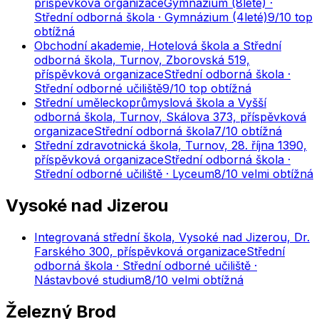
příspěvková organizace
Gymnázium (8leté) ·
Střední odborná škola · Gymnázium (4leté)
9
/10
top
obtížná
Obchodní akademie, Hotelová škola a Střední
odborná škola, Turnov, Zborovská 519,
příspěvková organizace
Střední odborná škola ·
Střední odborné učiliště
9
/10
top obtížná
Střední uměleckoprůmyslová škola a Vyšší
odborná škola, Turnov, Skálova 373, příspěvková
organizace
Střední odborná škola
7
/10
obtížná
Střední zdravotnická škola, Turnov, 28. října 1390,
příspěvková organizace
Střední odborná škola ·
Střední odborné učiliště · Lyceum
8
/10
velmi obtížná
Vysoké nad Jizerou
Integrovaná střední škola, Vysoké nad Jizerou, Dr.
Farského 300, příspěvková organizace
Střední
odborná škola · Střední odborné učiliště ·
Nástavbové studium
8
/10
velmi obtížná
Železný Brod