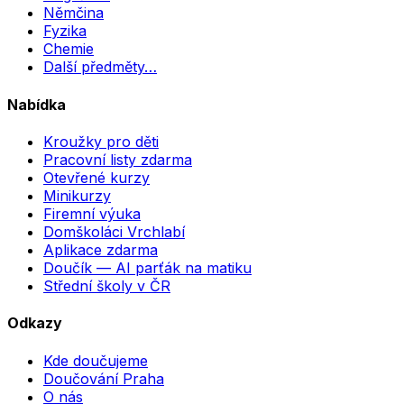
Němčina
Fyzika
Chemie
Další předměty…
Nabídka
Kroužky pro děti
Pracovní listy zdarma
Otevřené kurzy
Minikurzy
Firemní výuka
Domškoláci Vrchlabí
Aplikace zdarma
Doučík — AI parťák na matiku
Střední školy v ČR
Odkazy
Kde doučujeme
Doučování Praha
O nás