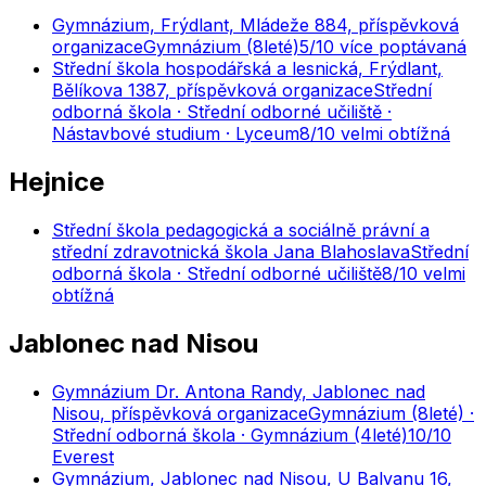
Gymnázium, Frýdlant, Mládeže 884, příspěvková
organizace
Gymnázium (8leté)
5
/10
více poptávaná
Střední škola hospodářská a lesnická, Frýdlant,
Bělíkova 1387, příspěvková organizace
Střední
odborná škola · Střední odborné učiliště ·
Nástavbové studium · Lyceum
8
/10
velmi obtížná
Hejnice
Střední škola pedagogická a sociálně právní a
střední zdravotnická škola Jana Blahoslava
Střední
odborná škola · Střední odborné učiliště
8
/10
velmi
obtížná
Jablonec nad Nisou
Gymnázium Dr. Antona Randy, Jablonec nad
Nisou, příspěvková organizace
Gymnázium (8leté) ·
Střední odborná škola · Gymnázium (4leté)
10
/10
Everest
Gymnázium, Jablonec nad Nisou, U Balvanu 16,