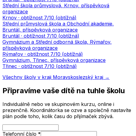
Střední škola průmyslová, Krnov, příspěvková
organizace
Krnov
· obtížnost
7
/10 (
obtížná
)
Střední průmyslová škola a Obchodní akademie,
Bruntál, příspěvková organizace
Bruntál
· obtížnost
7
/10 (
obtížná
)
Gymnázium a Střední odborná škola, Rýmařov,
příspěvková organizace
Rýmařov
· obtížnost
7
/10 (
obtížná
)
Gymnázium, Třinec, příspěvková organizace
Třinec
· obtížnost
7
/10 (
obtížná
)
Všechny školy v kraji
Moravskoslezský kraj
→
Připravíme vaše dítě na tuhle školu
Individuálně nebo ve skupinovém kurzu, online i
prezenčně. Koordinátorka se ozve a společně nastavíte
plán podle toho, kolik času do přijímaček zbývá.
Telefonní číslo
*