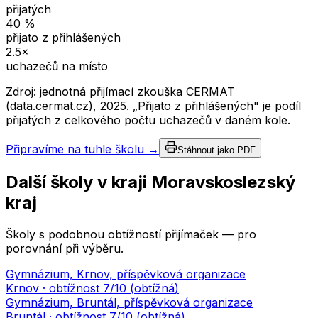
přijatých
40
%
přijato z přihlášených
2.5
×
uchazečů na místo
Zdroj: jednotná přijímací zkouška CERMAT
(data.cermat.cz),
2025
. „Přijato z přihlášených" je podíl
přijatých z celkového počtu uchazečů v daném kole.
Připravíme na tuhle školu →
Stáhnout jako PDF
Další školy v kraji
Moravskoslezský
kraj
Školy s podobnou obtížností přijímaček — pro
porovnání při výběru.
Gymnázium, Krnov, příspěvková organizace
Krnov
· obtížnost
7
/10 (
obtížná
)
Gymnázium, Bruntál, příspěvková organizace
Bruntál
· obtížnost
7
/10 (
obtížná
)