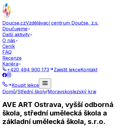
Doucse.cz
Vzdělávací centrum Doučse, z.s.
Doučujeme
Další aktivity
O nás
Ceník
FAQ
Recenze
Kariéra
+420 494 900 173
Zajistit lekce
Kontakt
Koupit lekce
Domů
/
Střední školy
/
Moravskoslezský kraj
AVE ART Ostrava, vyšší odborná
škola, střední umělecká škola a
základní umělecká škola, s.r.o.