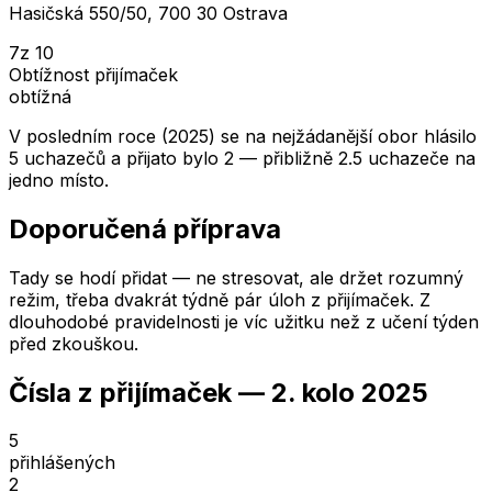
Hasičská 550/50, 700 30 Ostrava
7
z 10
Obtížnost přijímaček
obtížná
V posledním roce (2025) se na nejžádanější obor hlásilo
5 uchazečů a přijato bylo 2 — přibližně 2.5 uchazeče na
jedno místo.
Doporučená příprava
Tady se hodí přidat — ne stresovat, ale držet rozumný
režim, třeba dvakrát týdně pár úloh z přijímaček. Z
dlouhodobé pravidelnosti je víc užitku než z učení týden
před zkouškou.
Čísla z přijímaček —
2. kolo
2025
5
přihlášených
2