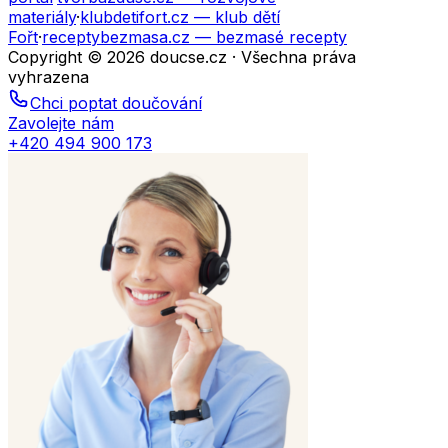
materiály
·
klubdetifort.cz
— klub dětí
Fořt
·
receptybezmasa.cz
— bezmasé recepty
Copyright © 2026 doucse.cz · Všechna práva
vyhrazena
Chci poptat doučování
Zavolejte nám
+420 494 900 173