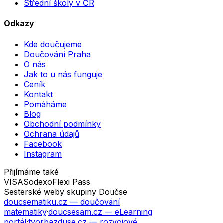
Střední školy v ČR
Odkazy
Kde doučujeme
Doučování Praha
O nás
Jak to u nás funguje
Ceník
Kontakt
Pomáháme
Blog
Obchodní podmínky
Ochrana údajů
Facebook
Instagram
Přijímáme také
VISA
Sodexo
Flexi Pass
Sesterské weby skupiny Doučse
doucsematiku.cz
— doučování
matematiky
·
doucsesam.cz
— eLearning
portál
·
tvorbazduse.cz
— rozvojové