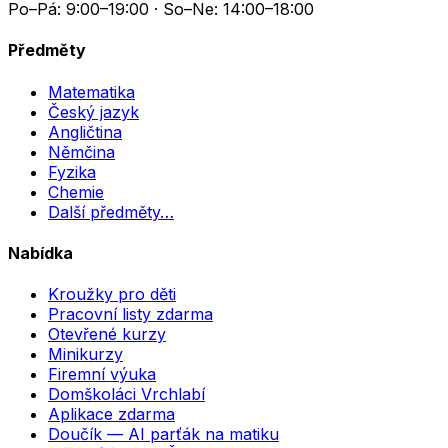
Po–Pá: 9:00–19:00 · So–Ne: 14:00–18:00
Předměty
Matematika
Český jazyk
Angličtina
Němčina
Fyzika
Chemie
Další předměty…
Nabídka
Kroužky pro děti
Pracovní listy zdarma
Otevřené kurzy
Minikurzy
Firemní výuka
Domškoláci Vrchlabí
Aplikace zdarma
Doučík — AI parťák na matiku