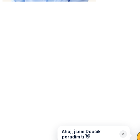
Ahoj, jsem Doučík
×
poradím ti 👋