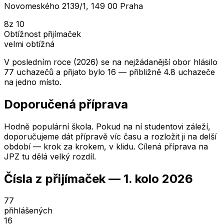
Novomeského 2139/1, 149 00 Praha
8
z 10
Obtížnost přijímaček
velmi obtížná
V posledním roce (2026) se na nejžádanější obor hlásilo
77 uchazečů a přijato bylo 16 — přibližně 4.8 uchazeče
na jedno místo.
Doporučená příprava
Hodně populární škola. Pokud na ní studentovi záleží,
doporučujeme dát přípravě víc času a rozložit ji na delší
období — krok za krokem, v klidu. Cílená příprava na
JPZ tu dělá velký rozdíl.
Čísla z přijímaček —
1. kolo
2026
77
přihlášených
16