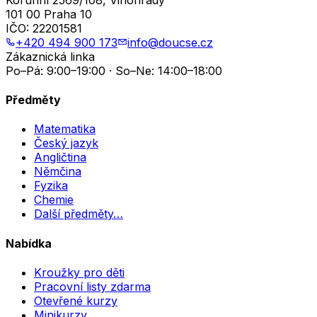
101 00 Praha 10
IČO:
22201581
+420 494 900 173
info@doucse.cz
Zákaznická linka
Po–Pá: 9:00–19:00 · So–Ne: 14:00–18:00
Předměty
Matematika
Český jazyk
Angličtina
Němčina
Fyzika
Chemie
Další předměty…
Nabídka
Kroužky pro děti
Pracovní listy zdarma
Otevřené kurzy
Minikurzy