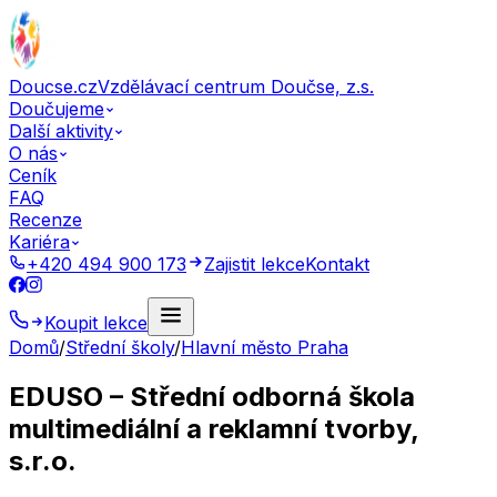
Doucse.cz
Vzdělávací centrum Doučse, z.s.
Doučujeme
Další aktivity
O nás
Ceník
FAQ
Recenze
Kariéra
+420 494 900 173
Zajistit lekce
Kontakt
Koupit lekce
Domů
/
Střední školy
/
Hlavní město Praha
EDUSO – Střední odborná škola
multimediální a reklamní tvorby,
s.r.o.