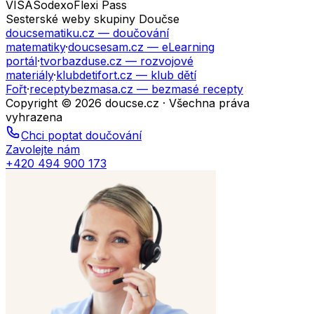
VISA
Sodexo
Flexi Pass
Sesterské weby skupiny Doučse
doucsematiku.cz
— doučování
matematiky
·
doucsesam.cz
— eLearning
portál
·
tvorbazduse.cz
— rozvojové
materiály
·
klubdetifort.cz
— klub dětí
Fořt
·
receptybezmasa.cz
— bezmasé recepty
Copyright © 2026 doucse.cz · Všechna práva
vyhrazena
Chci poptat doučování
Zavolejte nám
+420 494 900 173