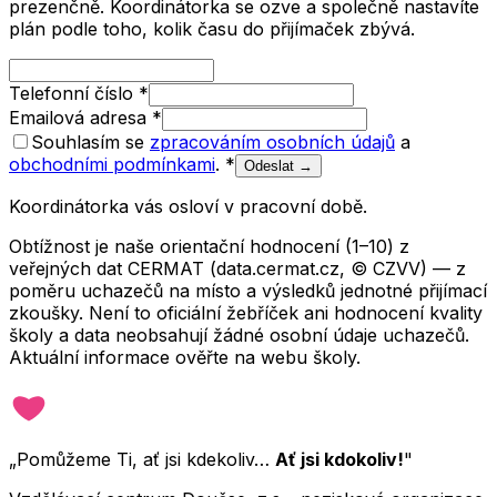
prezenčně. Koordinátorka se ozve a společně nastavíte
plán podle toho, kolik času do přijímaček zbývá.
Telefonní číslo
*
Emailová adresa
*
Souhlasím se
zpracováním osobních údajů
a
obchodními podmínkami
.
*
Odeslat →
Koordinátorka vás osloví v pracovní době.
Obtížnost je naše orientační hodnocení (1–10) z
veřejných dat CERMAT (data.cermat.cz, © CZVV) — z
poměru uchazečů na místo a výsledků jednotné přijímací
zkoušky. Není to oficiální žebříček ani hodnocení kvality
školy a data neobsahují žádné osobní údaje uchazečů.
Aktuální informace ověřte na webu školy.
„Pomůžeme Ti, ať jsi kdekoliv…
Ať jsi kdokoliv!
"