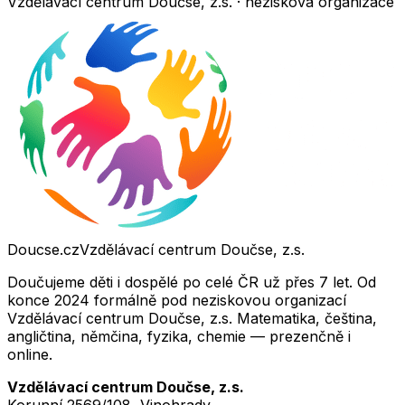
Vzdělávací centrum Doučse, z.s. · nezisková organizace
Doucse.cz
Vzdělávací centrum Doučse, z.s.
Doučujeme děti i dospělé po celé ČR už přes 7 let. Od
konce 2024 formálně pod neziskovou organizací
Vzdělávací centrum Doučse, z.s. Matematika, čeština,
angličtina, němčina, fyzika, chemie — prezenčně i
online.
Vzdělávací centrum Doučse, z.s.
Korunní 2569/108, Vinohrady