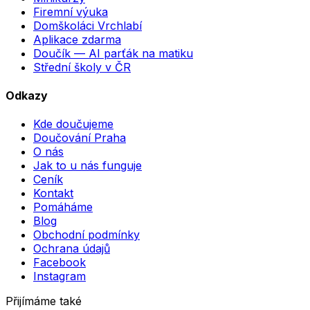
Firemní výuka
Domškoláci Vrchlabí
Aplikace zdarma
Doučík — AI parťák na matiku
Střední školy v ČR
Odkazy
Kde doučujeme
Doučování Praha
O nás
Jak to u nás funguje
Ceník
Kontakt
Pomáháme
Blog
Obchodní podmínky
Ochrana údajů
Facebook
Instagram
Přijímáme také