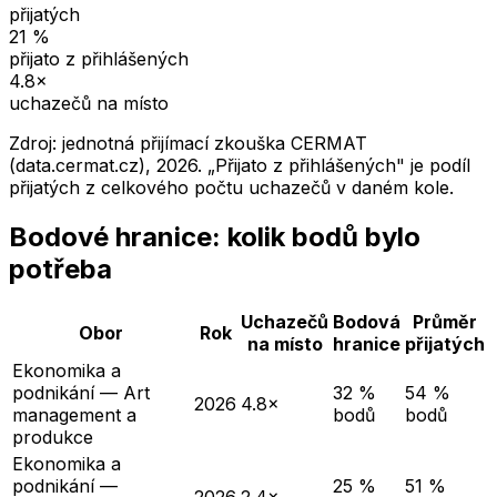
přijatých
21
%
přijato z přihlášených
4.8
×
uchazečů na místo
Zdroj: jednotná přijímací zkouška CERMAT
(data.cermat.cz),
2026
. „Přijato z přihlášených" je podíl
přijatých z celkového počtu uchazečů v daném kole.
Bodové hranice: kolik bodů bylo
potřeba
Uchazečů
Bodová
Průměr
Obor
Rok
na místo
hranice
přijatých
Ekonomika a
podnikání — Art
32 %
54 %
2026
4.8×
management a
bodů
bodů
produkce
Ekonomika a
podnikání —
25 %
51 %