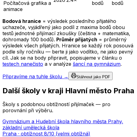
2026
2.4×
Počítačová grafika a
bodů
bodů
animace
Bodová hranice
= výsledek posledního přijatého
uchazeče, vyjádřený jako podíl z maxima bodů obou
testů jednotné přijímací zkoušky (čeština + matematika,
dohromady 100 bodů).
Průměr přijatých
= průměrný
výsledek všech přijatých. Hranice se každý rok posouvá
podle síly ročníku — berte ji jako vodítko, ne jako pevný
cíl. Jak se na body připravit, popisujeme v článku o
testech nanečisto
a v analýze
šancí na gymnázium
.
Připravíme na tuhle školu →
Stáhnout jako PDF
Další školy v kraji
Hlavní město Praha
Školy s podobnou obtížností přijímaček — pro
porovnání při výběru.
Gymnázium a Hudební škola hlavního města Prahy,
základní umělecká škola
Praha
· obtížnost
8
/10 (
velmi obtížná
)