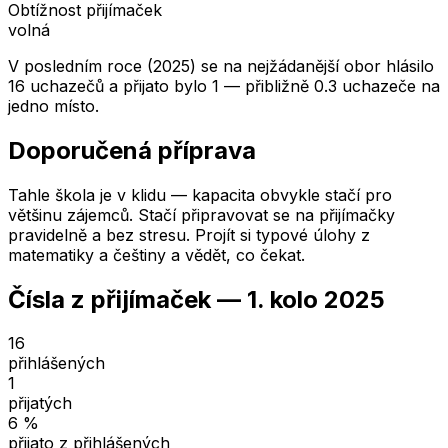
Obtížnost přijímaček
volná
V posledním roce (2025) se na nejžádanější obor hlásilo
16 uchazečů a přijato bylo 1 — přibližně 0.3 uchazeče na
jedno místo.
Doporučená příprava
Tahle škola je v klidu — kapacita obvykle stačí pro
většinu zájemců. Stačí připravovat se na přijímačky
pravidelně a bez stresu. Projít si typové úlohy z
matematiky a češtiny a vědět, co čekat.
Čísla z přijímaček —
1. kolo
2025
16
přihlášených
1
přijatých
6
%
přijato z přihlášených