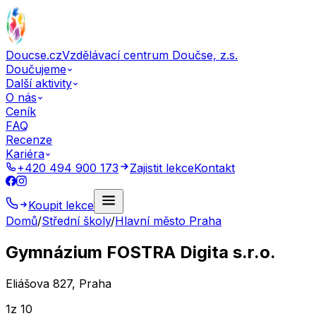
Doucse.cz
Vzdělávací centrum Doučse, z.s.
Doučujeme
Další aktivity
O nás
Ceník
FAQ
Recenze
Kariéra
+420 494 900 173
Zajistit lekce
Kontakt
Koupit lekce
Domů
/
Střední školy
/
Hlavní město Praha
Gymnázium FOSTRA Digita s.r.o.
Eliášova 827, Praha
1
z 10