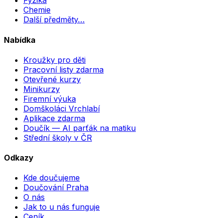
Fyzika
Chemie
Další předměty…
Nabídka
Kroužky pro děti
Pracovní listy zdarma
Otevřené kurzy
Minikurzy
Firemní výuka
Domškoláci Vrchlabí
Aplikace zdarma
Doučík — AI parťák na matiku
Střední školy v ČR
Odkazy
Kde doučujeme
Doučování Praha
O nás
Jak to u nás funguje
Ceník