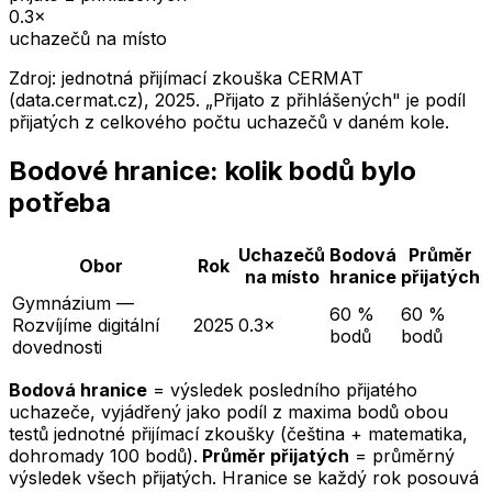
0.3
×
uchazečů na místo
Zdroj: jednotná přijímací zkouška CERMAT
(data.cermat.cz),
2025
. „Přijato z přihlášených" je podíl
přijatých z celkového počtu uchazečů v daném kole.
Bodové hranice: kolik bodů bylo
potřeba
Uchazečů
Bodová
Průměr
Obor
Rok
na místo
hranice
přijatých
Gymnázium —
60 %
60 %
Rozvíjíme digitální
2025
0.3×
bodů
bodů
dovednosti
Bodová hranice
= výsledek posledního přijatého
uchazeče, vyjádřený jako podíl z maxima bodů obou
testů jednotné přijímací zkoušky (čeština + matematika,
dohromady 100 bodů).
Průměr přijatých
= průměrný
výsledek všech přijatých. Hranice se každý rok posouvá