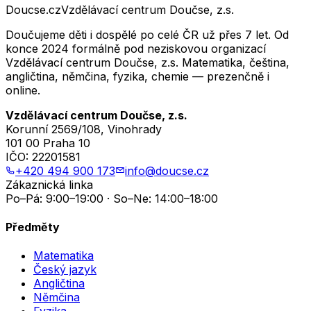
Doucse.cz
Vzdělávací centrum Doučse, z.s.
Doučujeme děti i dospělé po celé ČR už přes 7 let. Od
konce 2024 formálně pod neziskovou organizací
Vzdělávací centrum Doučse, z.s. Matematika, čeština,
angličtina, němčina, fyzika, chemie — prezenčně i
online.
Vzdělávací centrum Doučse, z.s.
Korunní 2569/108, Vinohrady
101 00 Praha 10
IČO:
22201581
+420 494 900 173
info@doucse.cz
Zákaznická linka
Po–Pá: 9:00–19:00 · So–Ne: 14:00–18:00
Předměty
Matematika
Český jazyk
Angličtina
Němčina