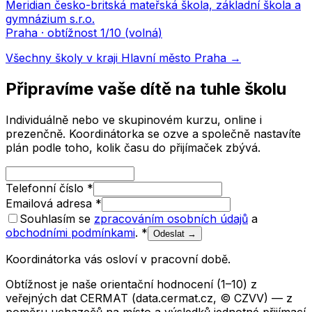
Meridian česko-britská mateřská škola, základní škola a
gymnázium s.r.o.
Praha
· obtížnost
1
/10 (
volná
)
Všechny školy v kraji
Hlavní město Praha
→
Připravíme vaše dítě na tuhle školu
Individuálně nebo ve skupinovém kurzu, online i
prezenčně. Koordinátorka se ozve a společně nastavíte
plán podle toho, kolik času do přijímaček zbývá.
Telefonní číslo
*
Emailová adresa
*
Souhlasím se
zpracováním osobních údajů
a
obchodními podmínkami
.
*
Odeslat →
Koordinátorka vás osloví v pracovní době.
Obtížnost je naše orientační hodnocení (1–10) z
veřejných dat CERMAT (data.cermat.cz, © CZVV) — z
poměru uchazečů na místo a výsledků jednotné přijímací