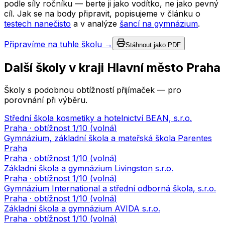
podle síly ročníku — berte ji jako vodítko, ne jako pevný
cíl. Jak se na body připravit, popisujeme v článku o
testech nanečisto
a v analýze
šancí na gymnázium
.
Připravíme na tuhle školu →
Stáhnout jako PDF
Další školy v kraji
Hlavní město Praha
Školy s podobnou obtížností přijímaček — pro
porovnání při výběru.
Střední škola kosmetiky a hotelnictví BEAN, s.r.o.
Praha
· obtížnost
1
/10 (
volná
)
Gymnázium, základní škola a mateřská škola Parentes
Praha
Praha
· obtížnost
1
/10 (
volná
)
Základní škola a gymnázium Livingston s.r.o.
Praha
· obtížnost
1
/10 (
volná
)
Gymnázium International a střední odborná škola, s.r.o.
Praha
· obtížnost
1
/10 (
volná
)
Základní škola a gymnázium AVIDA s.r.o.
Praha
· obtížnost
1
/10 (
volná
)