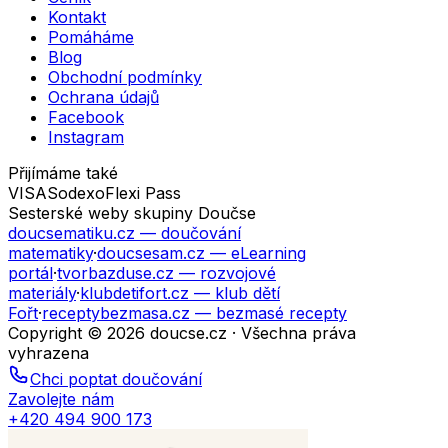
Kontakt
Pomáháme
Blog
Obchodní podmínky
Ochrana údajů
Facebook
Instagram
Přijímáme také
VISA
Sodexo
Flexi Pass
Sesterské weby skupiny Doučse
doucsematiku.cz
— doučování
matematiky
·
doucsesam.cz
— eLearning
portál
·
tvorbazduse.cz
— rozvojové
materiály
·
klubdetifort.cz
— klub dětí
Fořt
·
receptybezmasa.cz
— bezmasé recepty
Copyright © 2026 doucse.cz · Všechna práva
vyhrazena
Chci poptat doučování
Zavolejte nám
+420 494 900 173