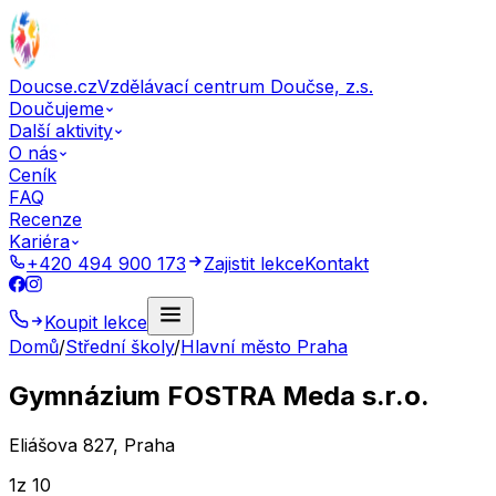
Doucse.cz
Vzdělávací centrum Doučse, z.s.
Doučujeme
Další aktivity
O nás
Ceník
FAQ
Recenze
Kariéra
+420 494 900 173
Zajistit lekce
Kontakt
Koupit lekce
Domů
/
Střední školy
/
Hlavní město Praha
Gymnázium FOSTRA Meda s.r.o.
Eliášova 827, Praha
1
z 10