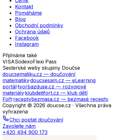
Ceník
Kontakt
Pomáháme
Blog
Obchodní podmínky
Ochrana údajů
Facebook
Instagram
Přijímáme také
VISA
Sodexo
Flexi Pass
Sesterské weby skupiny Doučse
doucsematiku.cz
— doučování
matematiky
·
doucsesam.cz
— eLearning
portál
·
tvorbazduse.cz
— rozvojové
materiály
·
klubdetifort.cz
— klub dětí
Fořt
·
receptybezmasa.cz
— bezmasé recepty
Copyright © 2026 doucse.cz · Všechna práva
vyhrazena
Chci poptat doučování
Zavolejte nám
+420 494 900 173