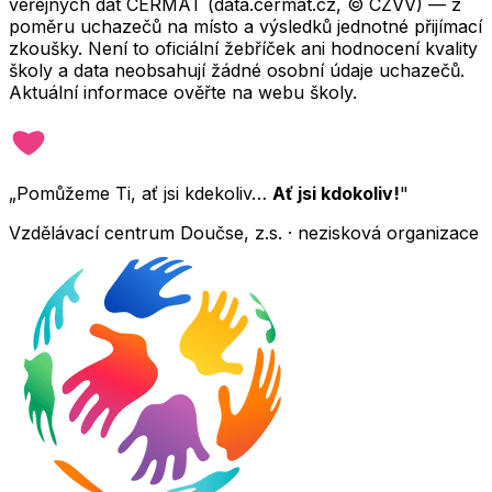
veřejných dat CERMAT (data.cermat.cz, © CZVV) — z
poměru uchazečů na místo a výsledků jednotné přijímací
zkoušky. Není to oficiální žebříček ani hodnocení kvality
školy a data neobsahují žádné osobní údaje uchazečů.
Aktuální informace ověřte na webu školy.
„Pomůžeme Ti, ať jsi kdekoliv…
Ať jsi kdokoliv!
"
Vzdělávací centrum Doučse, z.s. · nezisková organizace