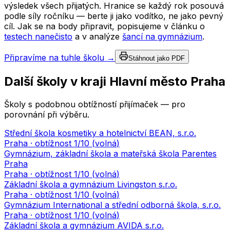
výsledek všech přijatých. Hranice se každý rok posouvá
podle síly ročníku — berte ji jako vodítko, ne jako pevný
cíl. Jak se na body připravit, popisujeme v článku o
testech nanečisto
a v analýze
šancí na gymnázium
.
Připravíme na tuhle školu →
Stáhnout jako PDF
Další školy v kraji
Hlavní město Praha
Školy s podobnou obtížností přijímaček — pro
porovnání při výběru.
Střední škola kosmetiky a hotelnictví BEAN, s.r.o.
Praha
· obtížnost
1
/10 (
volná
)
Gymnázium, základní škola a mateřská škola Parentes
Praha
Praha
· obtížnost
1
/10 (
volná
)
Základní škola a gymnázium Livingston s.r.o.
Praha
· obtížnost
1
/10 (
volná
)
Gymnázium International a střední odborná škola, s.r.o.
Praha
· obtížnost
1
/10 (
volná
)
Základní škola a gymnázium AVIDA s.r.o.