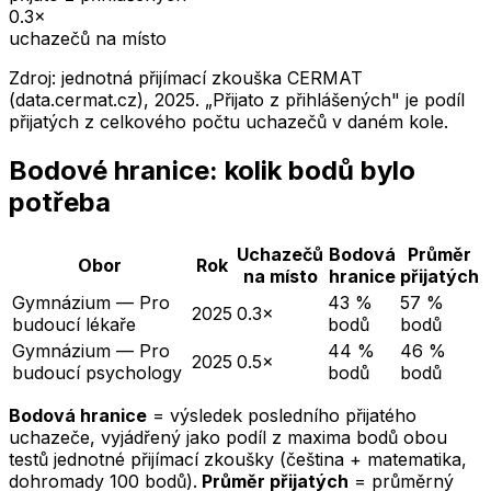
0.3
×
uchazečů na místo
Zdroj: jednotná přijímací zkouška CERMAT
(data.cermat.cz),
2025
. „Přijato z přihlášených" je podíl
přijatých z celkového počtu uchazečů v daném kole.
Bodové hranice: kolik bodů bylo
potřeba
Uchazečů
Bodová
Průměr
Obor
Rok
na místo
hranice
přijatých
Gymnázium — Pro
43 %
57 %
2025
0.3×
budoucí lékaře
bodů
bodů
Gymnázium — Pro
44 %
46 %
2025
0.5×
budoucí psychology
bodů
bodů
Bodová hranice
= výsledek posledního přijatého
uchazeče, vyjádřený jako podíl z maxima bodů obou
testů jednotné přijímací zkoušky (čeština + matematika,
dohromady 100 bodů).
Průměr přijatých
= průměrný