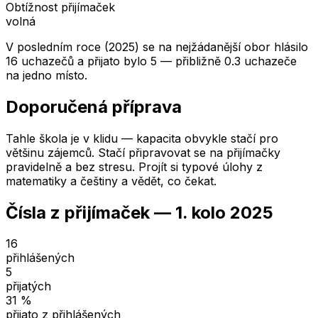
Obtížnost přijímaček
volná
V posledním roce (2025) se na nejžádanější obor hlásilo
16 uchazečů a přijato bylo 5 — přibližně 0.3 uchazeče
na jedno místo.
Doporučená příprava
Tahle škola je v klidu — kapacita obvykle stačí pro
většinu zájemců. Stačí připravovat se na přijímačky
pravidelně a bez stresu. Projít si typové úlohy z
matematiky a češtiny a vědět, co čekat.
Čísla z přijímaček —
1. kolo
2025
16
přihlášených
5
přijatých
31
%
přijato z přihlášených