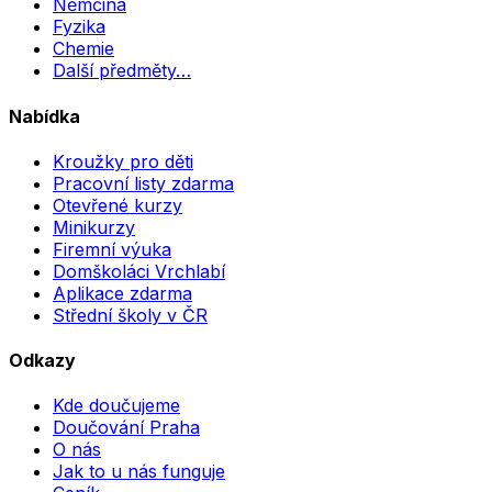
Němčina
Fyzika
Chemie
Další předměty…
Nabídka
Kroužky pro děti
Pracovní listy zdarma
Otevřené kurzy
Minikurzy
Firemní výuka
Domškoláci Vrchlabí
Aplikace zdarma
Střední školy v ČR
Odkazy
Kde doučujeme
Doučování Praha
O nás
Jak to u nás funguje