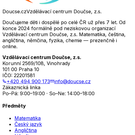
Doucse.cz
Vzdělávací centrum Doučse, z.s.
Doučujeme děti i dospělé po celé ČR už přes 7 let. Od
konce 2024 formálně pod neziskovou organizací
Vzdělávací centrum Doučse, z.s. Matematika, čeština,
angličtina, němčina, fyzika, chemie — prezenčně i
online.
Vzdělávací centrum Doučse, z.s.
Korunní 2569/108, Vinohrady
101 00 Praha 10
IČO:
22201581
+420 494 900 173
info@doucse.cz
Zákaznická linka
Po–Pá: 9:00–19:00 · So–Ne: 14:00–18:00
Předměty
Matematika
Český jazyk
Angličtina