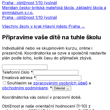
Praha
· obtížnost
1
/10 (
volná
)
Meridian česko-britská mateřská škola, základní škola a
gymnázium s.r.o.
Praha
· obtížnost
1
/10 (
volná
)
Všechny školy v kraji
Hlavní město Praha
→
Připravíme vaše dítě na tuhle školu
Individuálně nebo ve skupinovém kurzu, online i
prezenčně. Koordinátorka se ozve a společně nastavíte
plán podle toho, kolik času do přijímaček zbývá.
Telefonní číslo
*
Emailová adresa
*
Souhlasím se
zpracováním osobních údajů
a
obchodními podmínkami
.
*
Odeslat →
Koordinátorka vás osloví v pracovní době.
Obtížnost je naše orientační hodnocení (1–10) z