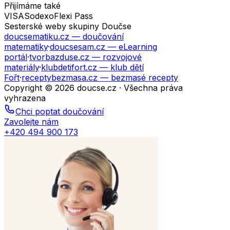
Přijímáme také
VISA
Sodexo
Flexi Pass
Sesterské weby skupiny Doučse
doucsematiku.cz
— doučování
matematiky
·
doucsesam.cz
— eLearning
portál
·
tvorbazduse.cz
— rozvojové
materiály
·
klubdetifort.cz
— klub dětí
Fořt
·
receptybezmasa.cz
— bezmasé recepty
Copyright © 2026 doucse.cz · Všechna práva
vyhrazena
Chci poptat doučování
Zavolejte nám
+420 494 900 173