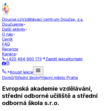
Doucse.cz
Vzdělávací centrum Doučse, z.s.
Doučujeme
Další aktivity
O nás
Ceník
FAQ
Recenze
Kariéra
+420 494 900 173
Zajistit lekce
Kontakt
Koupit lekce
Domů
/
Střední školy
/
Hlavní město Praha
Evropská akademie vzdělávání,
střední odborné učiliště a střední
odborná škola s.r.o.