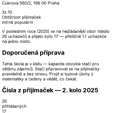
Cukrova 560/2, 198 00 Praha
3
z 10
Obtížnost přijímaček
mírně populární
V posledním roce (2025) se na nejžádanější obor hlásilo
26 uchazečů a přijato bylo 17 — přibližně 1.1 uchazeče
na jedno místo.
Doporučená příprava
Tahle škola je v klidu — kapacita obvykle stačí pro
většinu zájemců. Stačí připravovat se na přijímačky
pravidelně a bez stresu. Projít si typové úlohy z
matematiky a češtiny a vědět, co čekat.
Čísla z přijímaček —
2. kolo
2025
26
přihlášených
17