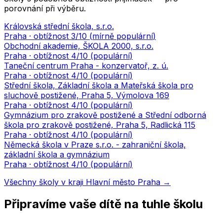
porovnání při výběru.
Královská střední škola, s.r.o.
Praha
· obtížnost
3
/10 (
mírně populární
)
Obchodní akademie, ŠKOLA 2000, s.r.o.
Praha
· obtížnost
4
/10 (
populární
)
Taneční centrum Praha - konzervatoř, z. ú.
Praha
· obtížnost
4
/10 (
populární
)
Střední škola, Základní škola a Mateřská škola pro
sluchově postižené, Praha 5, Výmolova 169
Praha
· obtížnost
4
/10 (
populární
)
Gymnázium pro zrakově postižené a Střední odborná
škola pro zrakově postižené, Praha 5, Radlická 115
Praha
· obtížnost
4
/10 (
populární
)
Německá škola v Praze s.r.o. - zahraniční škola,
základní škola a gymnázium
Praha
· obtížnost
4
/10 (
populární
)
Všechny školy v kraji
Hlavní město Praha
→
Připravíme vaše dítě na tuhle školu