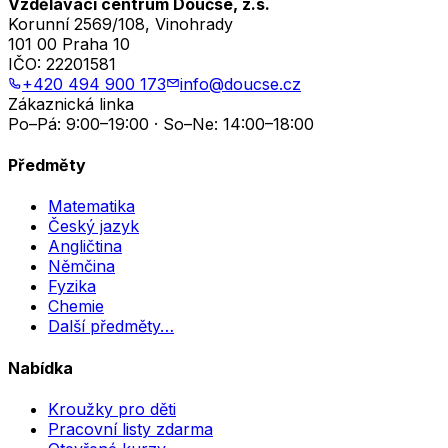
Vzdělávací centrum Doučse, z.s.
Korunní 2569/108, Vinohrady
101 00 Praha 10
IČO:
22201581
+420 494 900 173
info@doucse.cz
Zákaznická linka
Po–Pá: 9:00–19:00 · So–Ne: 14:00–18:00
Předměty
Matematika
Český jazyk
Angličtina
Němčina
Fyzika
Chemie
Další předměty…
Nabídka
Kroužky pro děti
Pracovní listy zdarma