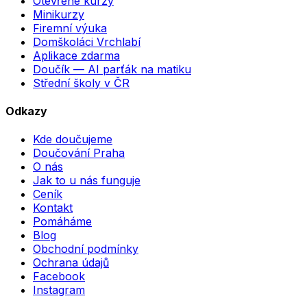
Otevřené kurzy
Minikurzy
Firemní výuka
Domškoláci Vrchlabí
Aplikace zdarma
Doučík — AI parťák na matiku
Střední školy v ČR
Odkazy
Kde doučujeme
Doučování Praha
O nás
Jak to u nás funguje
Ceník
Kontakt
Pomáháme
Blog
Obchodní podmínky
Ochrana údajů
Facebook
Instagram