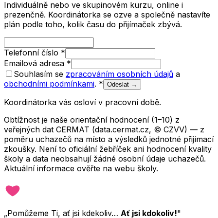
Individuálně nebo ve skupinovém kurzu, online i
prezenčně. Koordinátorka se ozve a společně nastavíte
plán podle toho, kolik času do přijímaček zbývá.
Telefonní číslo
*
Emailová adresa
*
Souhlasím se
zpracováním osobních údajů
a
obchodními podmínkami
.
*
Odeslat →
Koordinátorka vás osloví v pracovní době.
Obtížnost je naše orientační hodnocení (1–10) z
veřejných dat CERMAT (data.cermat.cz, © CZVV) — z
poměru uchazečů na místo a výsledků jednotné přijímací
zkoušky. Není to oficiální žebříček ani hodnocení kvality
školy a data neobsahují žádné osobní údaje uchazečů.
Aktuální informace ověřte na webu školy.
„Pomůžeme Ti, ať jsi kdekoliv…
Ať jsi kdokoliv!
"