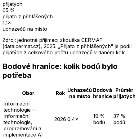
přijatých
65
%
přijato z přihlášených
1.1
×
uchazečů na místo
Zdroj: jednotná přijímací zkouška CERMAT
(data.cermat.cz),
2025
. „Přijato z přihlášených" je podíl
přijatých z celkového počtu uchazečů v daném kole.
Bodové hranice: kolik bodů bylo
potřeba
Uchazečů
Bodová
Průměr
Obor
Rok
na místo
hranice
přijatých
Informační
technologie —
Informační
19 %
37 %
2026
0.4×
technologie,
bodů
bodů
programování a
implementace AI