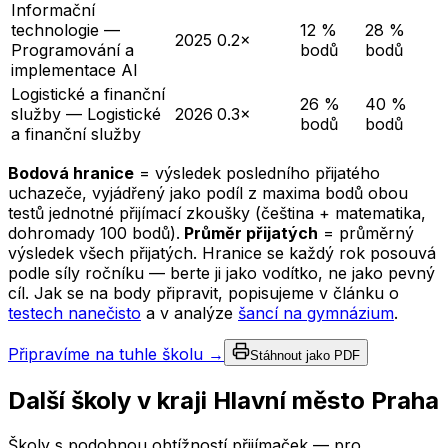
Informační
technologie —
12 %
28 %
2025
0.2×
Programování a
bodů
bodů
implementace AI
Logistické a finanční
26 %
40 %
služby — Logistické
2026
0.3×
bodů
bodů
a finanční služby
Bodová hranice
= výsledek posledního přijatého
uchazeče, vyjádřený jako podíl z maxima bodů obou
testů jednotné přijímací zkoušky (čeština + matematika,
dohromady 100 bodů).
Průměr přijatých
= průměrný
výsledek všech přijatých. Hranice se každý rok posouvá
podle síly ročníku — berte ji jako vodítko, ne jako pevný
cíl. Jak se na body připravit, popisujeme v článku o
testech nanečisto
a v analýze
šancí na gymnázium
.
Připravíme na tuhle školu →
Stáhnout jako PDF
Další školy v kraji
Hlavní město Praha
Školy s podobnou obtížností přijímaček — pro