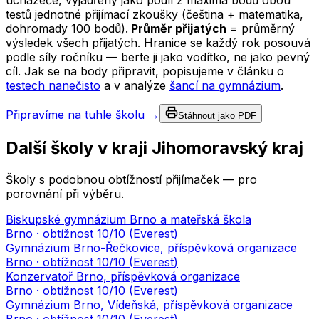
uchazeče, vyjádřený jako podíl z maxima bodů obou
testů jednotné přijímací zkoušky (čeština + matematika,
dohromady 100 bodů).
Průměr přijatých
= průměrný
výsledek všech přijatých. Hranice se každý rok posouvá
podle síly ročníku — berte ji jako vodítko, ne jako pevný
cíl. Jak se na body připravit, popisujeme v článku o
testech nanečisto
a v analýze
šancí na gymnázium
.
Připravíme na tuhle školu →
Stáhnout jako PDF
Další školy v kraji
Jihomoravský kraj
Školy s podobnou obtížností přijímaček — pro
porovnání při výběru.
Biskupské gymnázium Brno a mateřská škola
Brno
· obtížnost
10
/10 (
Everest
)
Gymnázium Brno-Řečkovice, příspěvková organizace
Brno
· obtížnost
10
/10 (
Everest
)
Konzervatoř Brno, příspěvková organizace
Brno
· obtížnost
10
/10 (
Everest
)
Gymnázium Brno, Vídeňská, příspěvková organizace