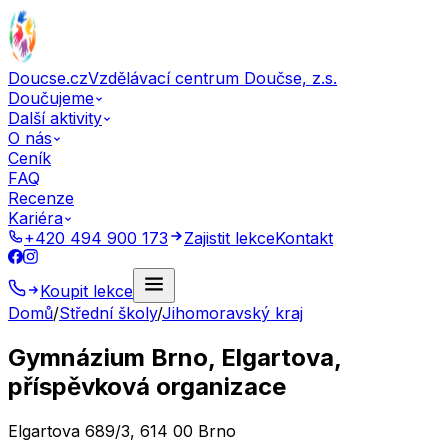
Doucse.cz
Vzdělávací centrum Doučse, z.s.
Doučujeme
Další aktivity
O nás
Ceník
FAQ
Recenze
Kariéra
+420 494 900 173
Zajistit lekce
Kontakt
Koupit lekce
Domů
/
Střední školy
/
Jihomoravský kraj
Gymnázium Brno, Elgartova,
příspěvková organizace
Elgartova 689/3, 614 00 Brno