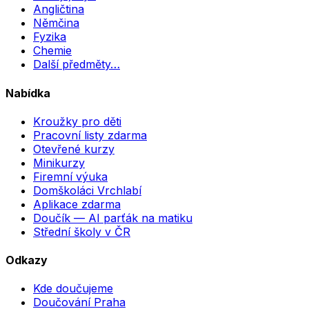
Angličtina
Němčina
Fyzika
Chemie
Další předměty…
Nabídka
Kroužky pro děti
Pracovní listy zdarma
Otevřené kurzy
Minikurzy
Firemní výuka
Domškoláci Vrchlabí
Aplikace zdarma
Doučík — AI parťák na matiku
Střední školy v ČR
Odkazy
Kde doučujeme
Doučování Praha