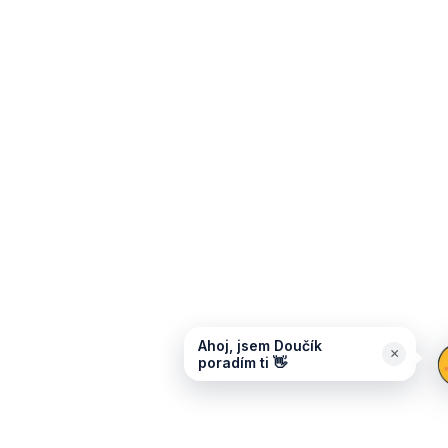
Ahoj, jsem Doučík
×
poradím ti 👋