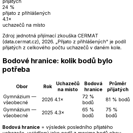
přijatých
24
%
přijato z přihlášených
4.1
×
uchazečů na místo
Zdroj: jednotná přijímací zkouška CERMAT
(data.cermat.cz),
2026
. „Přijato z přihlášených" je podíl
přijatých z celkového počtu uchazečů v daném kole.
Bodové hranice: kolik bodů bylo
potřeba
Uchazečů
Bodová
Průměr
Obor
Rok
na místo
hranice
přijatých
Gymnázium —
72 %
2026
4.1×
81 % bodů
všeobecné
bodů
Gymnázium —
65 %
75 %
2025
4.3×
všeobecné
bodů
bodů
Bodová hranice
= výsledek posledního přijatého