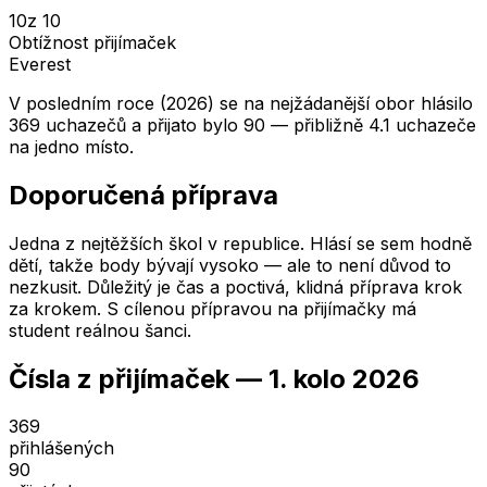
10
z 10
Obtížnost přijímaček
Everest
V posledním roce (2026) se na nejžádanější obor hlásilo
369 uchazečů a přijato bylo 90 — přibližně 4.1 uchazeče
na jedno místo.
Doporučená příprava
Jedna z nejtěžších škol v republice. Hlásí se sem hodně
dětí, takže body bývají vysoko — ale to není důvod to
nezkusit. Důležitý je čas a poctivá, klidná příprava krok
za krokem. S cílenou přípravou na přijímačky má
student reálnou šanci.
Čísla z přijímaček —
1. kolo
2026
369
přihlášených
90