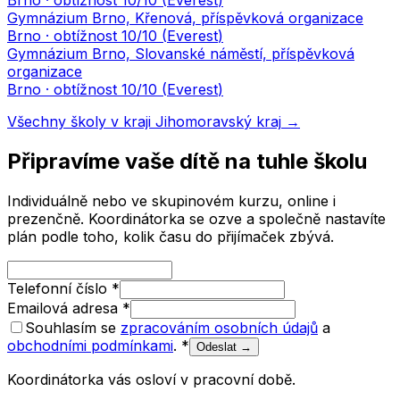
Brno
· obtížnost
10
/10 (
Everest
)
Gymnázium Brno, Křenová, příspěvková organizace
Brno
· obtížnost
10
/10 (
Everest
)
Gymnázium Brno, Slovanské náměstí, příspěvková
organizace
Brno
· obtížnost
10
/10 (
Everest
)
Všechny školy v kraji
Jihomoravský kraj
→
Připravíme vaše dítě na tuhle školu
Individuálně nebo ve skupinovém kurzu, online i
prezenčně. Koordinátorka se ozve a společně nastavíte
plán podle toho, kolik času do přijímaček zbývá.
Telefonní číslo
*
Emailová adresa
*
Souhlasím se
zpracováním osobních údajů
a
obchodními podmínkami
.
*
Odeslat →
Koordinátorka vás osloví v pracovní době.