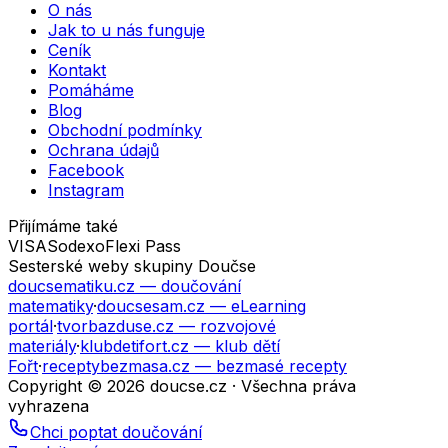
O nás
Jak to u nás funguje
Ceník
Kontakt
Pomáháme
Blog
Obchodní podmínky
Ochrana údajů
Facebook
Instagram
Přijímáme také
VISA
Sodexo
Flexi Pass
Sesterské weby skupiny Doučse
doucsematiku.cz
— doučování
matematiky
·
doucsesam.cz
— eLearning
portál
·
tvorbazduse.cz
— rozvojové
materiály
·
klubdetifort.cz
— klub dětí
Fořt
·
receptybezmasa.cz
— bezmasé recepty
Copyright © 2026 doucse.cz · Všechna práva
vyhrazena
Chci poptat doučování