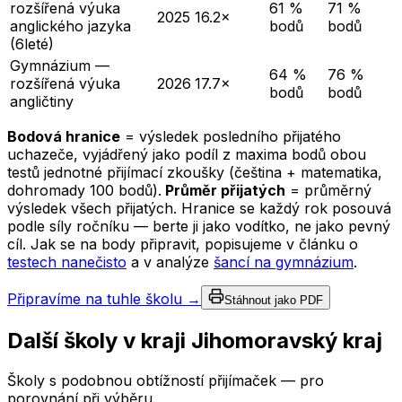
rozšířená výuka
61 %
71 %
2025
16.2×
anglického jazyka
bodů
bodů
(6leté)
Gymnázium —
64 %
76 %
rozšířená výuka
2026
17.7×
bodů
bodů
angličtiny
Bodová hranice
= výsledek posledního přijatého
uchazeče, vyjádřený jako podíl z maxima bodů obou
testů jednotné přijímací zkoušky (čeština + matematika,
dohromady 100 bodů).
Průměr přijatých
= průměrný
výsledek všech přijatých. Hranice se každý rok posouvá
podle síly ročníku — berte ji jako vodítko, ne jako pevný
cíl. Jak se na body připravit, popisujeme v článku o
testech nanečisto
a v analýze
šancí na gymnázium
.
Připravíme na tuhle školu →
Stáhnout jako PDF
Další školy v kraji
Jihomoravský kraj
Školy s podobnou obtížností přijímaček — pro
porovnání při výběru.