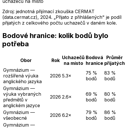
uchazečů na místo
Zdroj: jednotná přijímací zkouška CERMAT
(data.cermat.cz),
2024
. „Přijato z přihlášených" je podíl
přijatých z celkového počtu uchazečů v daném kole.
Bodové hranice: kolik bodů bylo
potřeba
Uchazečů
Bodová
Průměr
Obor
Rok
na místo
hranice
přijatých
Gymnázium —
75 %
83 %
rozšířená výuka
2026
5.3×
bodů
bodů
anglického jazyka
Gymnázium —
výuka vybraných
69 %
80 %
2026
2.6×
předmětů v
bodů
bodů
anglickém jazyce
Gymnázium —
79 %
86 %
2026
6.2×
všeobecné
bodů
bodů
Gymnázium —