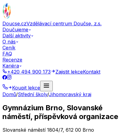
Doucse.cz
Vzdělávací centrum Doučse, z.s.
Doučujeme
Další aktivity
O nás
Ceník
FAQ
Recenze
Kariéra
+420 494 900 173
Zajistit lekce
Kontakt
Koupit lekce
Domů
/
Střední školy
/
Jihomoravský kraj
Gymnázium Brno, Slovanské
náměstí, příspěvková organizace
Slovanské náměstí 1804/7, 612 00 Brno