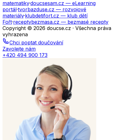
matematiky
·
doucsesam.cz
— eLearning
portál
·
tvorbazduse.cz
— rozvojové
materiály
·
klubdetifort.cz
— klub dětí
Fořt
·
receptybezmasa.cz
— bezmasé recepty
Copyright © 2026 doucse.cz · Všechna práva
vyhrazena
Chci poptat doučování
Zavolejte nám
+420 494 900 173