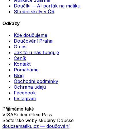
Doučík — AI parťák na matiku
Střední školy v ČR
Odkazy
Kde doučujeme
Doučování Praha
O nás
Jak to u nás funguje
Ceník
Kontakt
Pomáháme
Blog
Obchodní podmínky
Ochrana údajů
Facebook
Instagram
Přijímáme také
VISA
Sodexo
Flexi Pass
Sesterské weby skupiny Doučse
doucsematiku.cz
— doučování