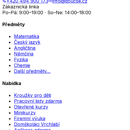
+420 494 900 173
info@doucse.cz
Zákaznická linka
Po–Pá: 9:00–19:00 · So–Ne: 14:00–18:00
Předměty
Matematika
Český jazyk
Angličtina
Němčina
Fyzika
Chemie
Další předměty…
Nabídka
Kroužky pro děti
Pracovní listy zdarma
Otevřené kurzy
Minikurzy
Firemní výuka
Domškoláci Vrchlabí
Aplikace zdarma