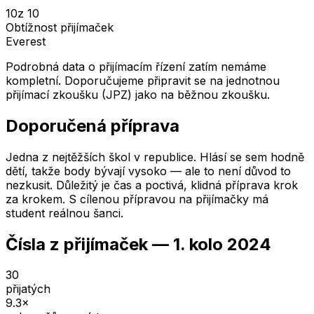
10
z 10
Obtížnost přijímaček
Everest
Podrobná data o přijímacím řízení zatím nemáme
kompletní. Doporučujeme připravit se na jednotnou
přijímací zkoušku (JPZ) jako na běžnou zkoušku.
Doporučená příprava
Jedna z nejtěžších škol v republice. Hlásí se sem hodně
dětí, takže body bývají vysoko — ale to není důvod to
nezkusit. Důležitý je čas a poctivá, klidná příprava krok
za krokem. S cílenou přípravou na přijímačky má
student reálnou šanci.
Čísla z přijímaček —
1. kolo
2024
30
přijatých
9.3
×