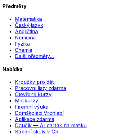
Předměty
Matematika
Český jazyk
Angličtina
Němčina
Fyzika
Chemie
Další předměty…
Nabídka
Kroužky pro děti
Pracovní listy zdarma
Otevřené kurzy
Minikurzy
Firemní výuka
Domškoláci Vrchlabí
Aplikace zdarma
Doučík — AI parťák na matiku
Střední školy v ČR