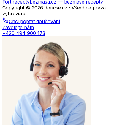
Fořt
·
receptybezmasa.cz
— bezmasé recepty
Copyright © 2026 doucse.cz · Všechna práva
vyhrazena
Chci poptat doučování
Zavolejte nám
+420 494 900 173