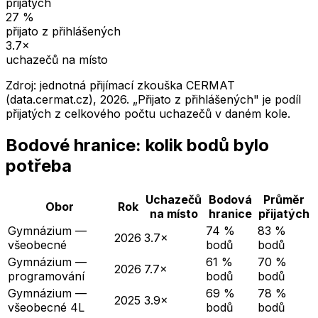
přijatých
27
%
přijato z přihlášených
3.7
×
uchazečů na místo
Zdroj: jednotná přijímací zkouška CERMAT
(data.cermat.cz),
2026
. „Přijato z přihlášených" je podíl
přijatých z celkového počtu uchazečů v daném kole.
Bodové hranice: kolik bodů bylo
potřeba
Uchazečů
Bodová
Průměr
Obor
Rok
na místo
hranice
přijatých
Gymnázium —
74 %
83 %
2026
3.7×
všeobecné
bodů
bodů
Gymnázium —
61 %
70 %
2026
7.7×
programování
bodů
bodů
Gymnázium —
69 %
78 %
2025
3.9×
všeobecné 4L
bodů
bodů