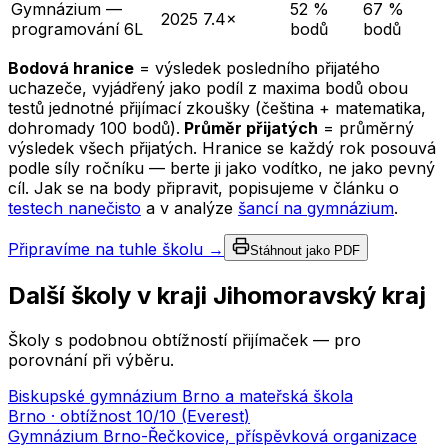
Gymnázium —
52 %
67 %
2025
7.4×
programování 6L
bodů
bodů
Bodová hranice
= výsledek posledního přijatého
uchazeče, vyjádřený jako podíl z maxima bodů obou
testů jednotné přijímací zkoušky (čeština + matematika,
dohromady 100 bodů).
Průměr přijatých
= průměrný
výsledek všech přijatých. Hranice se každý rok posouvá
podle síly ročníku — berte ji jako vodítko, ne jako pevný
cíl. Jak se na body připravit, popisujeme v článku o
testech nanečisto
a v analýze
šancí na gymnázium
.
Připravíme na tuhle školu →
Stáhnout jako PDF
Další školy v kraji
Jihomoravský kraj
Školy s podobnou obtížností přijímaček — pro
porovnání při výběru.
Biskupské gymnázium Brno a mateřská škola
Brno
· obtížnost
10
/10 (
Everest
)
Gymnázium Brno-Řečkovice, příspěvková organizace