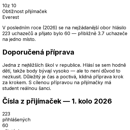
10
z 10
Obtížnost přijímaček
Everest
V posledním roce (2026) se na nejžádanější obor hlásilo
223 uchazečů a přijato bylo 60 — přibližně 3.7 uchazeče
na jedno místo.
Doporučená příprava
Jedna z nejtěžších škol v republice. Hlásí se sem hodně
dětí, takže body bývají vysoko — ale to není důvod to
nezkusit. Důležitý je čas a poctivá, klidná příprava krok
za krokem. S cílenou přípravou na přijímačky má
student reálnou šanci.
Čísla z přijímaček —
1. kolo
2026
223
přihlášených
60