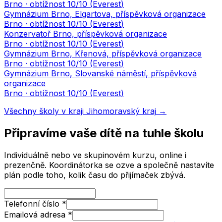
Brno
· obtížnost
10
/10 (
Everest
)
Gymnázium Brno, Elgartova, příspěvková organizace
Brno
· obtížnost
10
/10 (
Everest
)
Konzervatoř Brno, příspěvková organizace
Brno
· obtížnost
10
/10 (
Everest
)
Gymnázium Brno, Křenová, příspěvková organizace
Brno
· obtížnost
10
/10 (
Everest
)
Gymnázium Brno, Slovanské náměstí, příspěvková
organizace
Brno
· obtížnost
10
/10 (
Everest
)
Všechny školy v kraji
Jihomoravský kraj
→
Připravíme vaše dítě na tuhle školu
Individuálně nebo ve skupinovém kurzu, online i
prezenčně. Koordinátorka se ozve a společně nastavíte
plán podle toho, kolik času do přijímaček zbývá.
Telefonní číslo
*
Emailová adresa
*