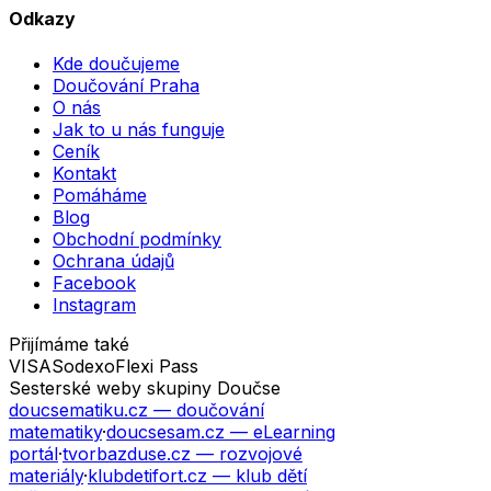
Odkazy
Kde doučujeme
Doučování Praha
O nás
Jak to u nás funguje
Ceník
Kontakt
Pomáháme
Blog
Obchodní podmínky
Ochrana údajů
Facebook
Instagram
Přijímáme také
VISA
Sodexo
Flexi Pass
Sesterské weby skupiny Doučse
doucsematiku.cz
— doučování
matematiky
·
doucsesam.cz
— eLearning
portál
·
tvorbazduse.cz
— rozvojové
materiály
·
klubdetifort.cz
— klub dětí