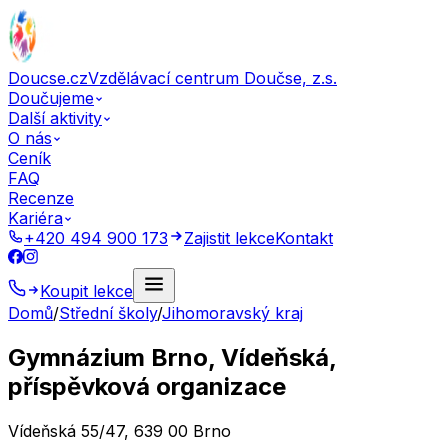
Doucse.cz
Vzdělávací centrum Doučse, z.s.
Doučujeme
Další aktivity
O nás
Ceník
FAQ
Recenze
Kariéra
+420 494 900 173
Zajistit lekce
Kontakt
Koupit lekce
Domů
/
Střední školy
/
Jihomoravský kraj
Gymnázium Brno, Vídeňská,
příspěvková organizace
Vídeňská 55/47, 639 00 Brno