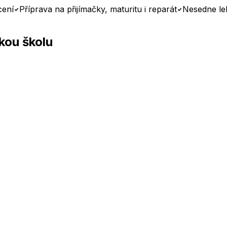
cení
Příprava na přijímačky, maturitu i reparát
Nesedne le
kou školu