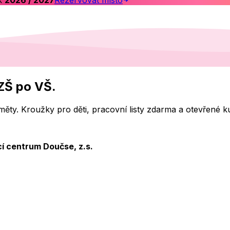
k
2026 / 2027
Rezervovat místo
ZŠ po VŠ.
ředměty. Kroužky pro děti, pracovní listy zdarma a otevřené
í centrum Doučse, z.s.