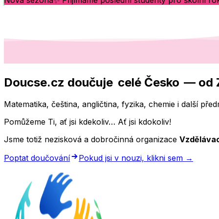
✨
Nová sezóna
Přijímáme poslední studenty pro školní ro
Doucse.cz doučuje
celé Česko
— od 
Matematika, čeština, angličtina, fyzika, chemie i další p
Pomůžeme Ti, ať jsi kdekoliv… Ať jsi kdokoliv!
Jsme totiž nezisková a dobročinná organizace
Vzdělávac
Poptat doučování
Pokud jsi v nouzi, klikni sem →