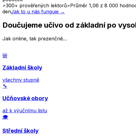
300+ prověřených lektorů
Průměr 1,06 z 8 000 hodno
den
Jak to u nás funguje →
Doučujeme učivo od základní po vyso
Jak online, tak prezenčně…
🎒
Základní školy
všechny stupně
🔧
Učňovské obory
až k výučnímu listu
🎓
Střední školy