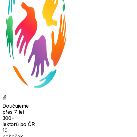
✌️
Doučujeme
přes 7 let
300+
lektorů po ČR
10
poboček