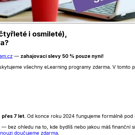
tyřleté i osmileté),
va?
am.cz
—
zahajovací slevy 50 % pouze nyní!
 poskytujeme všechny eLearning programy zdarma. V tomto 
ž
přes 7 let
. Od konce roku 2024 fungujeme formálně pod 
— bez ohledu na to, kde bydlíš nebo jakou máš finanční s
v nouzi doučujeme zdarma
.