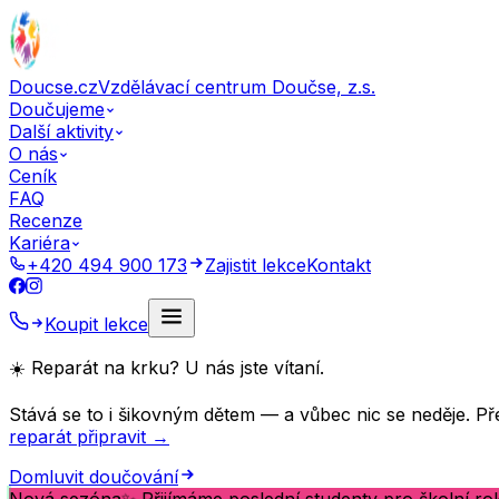
Doucse.cz
Vzdělávací centrum Doučse, z.s.
Doučujeme
Další aktivity
O nás
Ceník
FAQ
Recenze
Kariéra
+420 494 900 173
Zajistit lekce
Kontakt
Koupit lekce
☀️ Reparát na krku? U nás jste vítaní.
Stává se to i šikovným dětem — a vůbec nic se neděje. Pře
reparát připravit →
Domluvit doučování