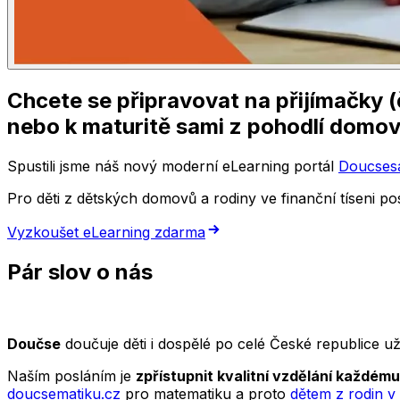
Chcete se připravovat na přijímačky (č
nebo k maturitě sami z pohodlí domo
Spustili jsme náš nový moderní eLearning portál
Doucses
Pro děti z dětských domovů a rodiny ve finanční tíseni
Vyzkoušet eLearning zdarma
Pár slov o nás
Doučse
doučuje děti i dospělé po celé České republice u
Naším posláním je
zpřístupnit kvalitní vzdělání každému
doucsematiku.cz
pro matematiku a proto
dětem z rodin 