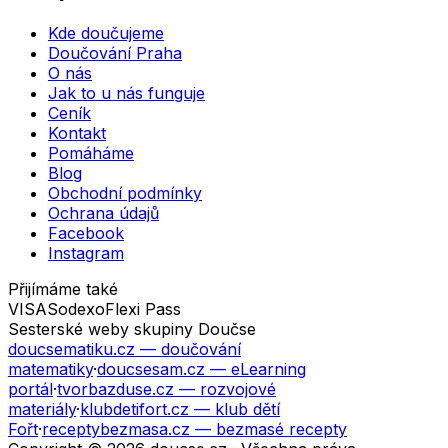
Kde doučujeme
Doučování Praha
O nás
Jak to u nás funguje
Ceník
Kontakt
Pomáháme
Blog
Obchodní podmínky
Ochrana údajů
Facebook
Instagram
Přijímáme také
VISA
Sodexo
Flexi Pass
Sesterské weby skupiny Doučse
doucsematiku.cz
— doučování
matematiky
·
doucsesam.cz
— eLearning
portál
·
tvorbazduse.cz
— rozvojové
materiály
·
klubdetifort.cz
— klub dětí
Fořt
·
receptybezmasa.cz
— bezmasé recepty