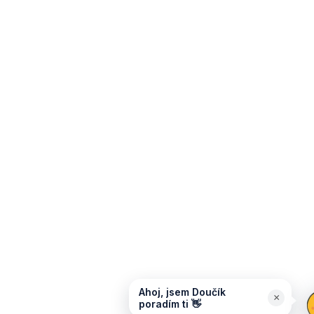
Ahoj, jsem Doučík
×
poradím ti 👋