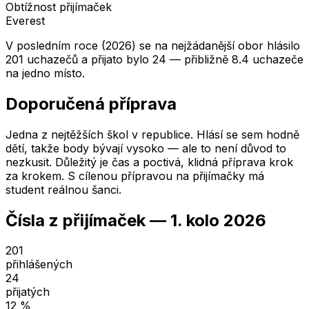
Obtížnost přijímaček
Everest
V posledním roce (2026) se na nejžádanější obor hlásilo
201 uchazečů a přijato bylo 24 — přibližně 8.4 uchazeče
na jedno místo.
Doporučená příprava
Jedna z nejtěžších škol v republice. Hlásí se sem hodně
dětí, takže body bývají vysoko — ale to není důvod to
nezkusit. Důležitý je čas a poctivá, klidná příprava krok
za krokem. S cílenou přípravou na přijímačky má
student reálnou šanci.
Čísla z přijímaček —
1. kolo
2026
201
přihlášených
24
přijatých
12
%