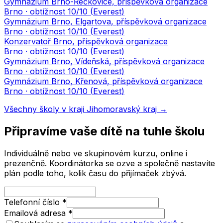
Gymnázium Brno-Řečkovice, příspěvková organizace
Brno
· obtížnost
10
/10 (
Everest
)
Gymnázium Brno, Elgartova, příspěvková organizace
Brno
· obtížnost
10
/10 (
Everest
)
Konzervatoř Brno, příspěvková organizace
Brno
· obtížnost
10
/10 (
Everest
)
Gymnázium Brno, Vídeňská, příspěvková organizace
Brno
· obtížnost
10
/10 (
Everest
)
Gymnázium Brno, Křenová, příspěvková organizace
Brno
· obtížnost
10
/10 (
Everest
)
Všechny školy v kraji
Jihomoravský kraj
→
Připravíme vaše dítě na tuhle školu
Individuálně nebo ve skupinovém kurzu, online i
prezenčně. Koordinátorka se ozve a společně nastavíte
plán podle toho, kolik času do přijímaček zbývá.
Telefonní číslo
*
Emailová adresa
*