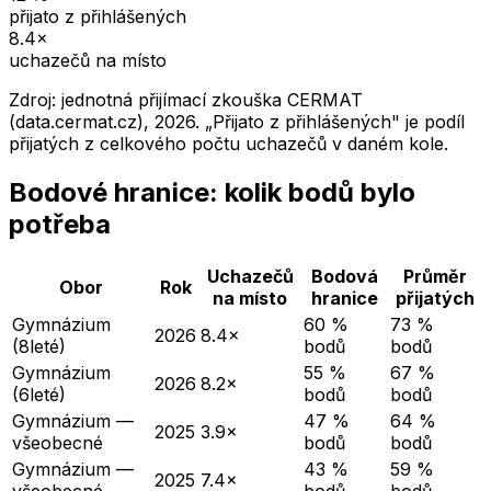
přijato z přihlášených
8.4
×
uchazečů na místo
Zdroj: jednotná přijímací zkouška CERMAT
(data.cermat.cz),
2026
. „Přijato z přihlášených" je podíl
přijatých z celkového počtu uchazečů v daném kole.
Bodové hranice: kolik bodů bylo
potřeba
Uchazečů
Bodová
Průměr
Obor
Rok
na místo
hranice
přijatých
Gymnázium
60 %
73 %
2026
8.4×
(8leté)
bodů
bodů
Gymnázium
55 %
67 %
2026
8.2×
(6leté)
bodů
bodů
Gymnázium —
47 %
64 %
2025
3.9×
všeobecné
bodů
bodů
Gymnázium —
43 %
59 %
2025
7.4×