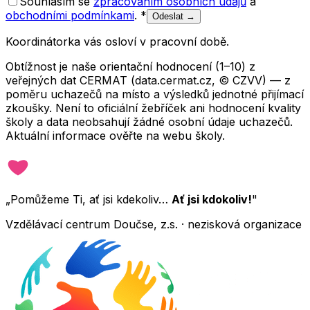
Souhlasím se
zpracováním osobních údajů
a
obchodními podmínkami
.
*
Odeslat →
Koordinátorka vás osloví v pracovní době.
Obtížnost je naše orientační hodnocení (1–10) z
veřejných dat CERMAT (data.cermat.cz, © CZVV) — z
poměru uchazečů na místo a výsledků jednotné přijímací
zkoušky. Není to oficiální žebříček ani hodnocení kvality
školy a data neobsahují žádné osobní údaje uchazečů.
Aktuální informace ověřte na webu školy.
„Pomůžeme Ti, ať jsi kdekoliv…
Ať jsi kdokoliv!
"
Vzdělávací centrum Doučse, z.s. · nezisková organizace