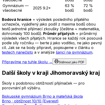
všeobecné
bodů
bodů
Gymnázium —
63 %
72 %
2025
9.2×
všeobecné
bodů
bodů
Bodová hranice
= výsledek posledního přijatého
uchazeče, vyjádřený jako podíl z maxima bodů obou
testů jednotné přijímací zkoušky (čeština + matematika,
dohromady 100 bodů).
Průměr přijatých
= průměrný
výsledek všech přijatých. Hranice se každý rok posouvá
podle síly ročníku — berte ji jako vodítko, ne jako pevný
cíl. Jak se na body připravit, popisujeme v článku o
testech nanečisto
a v analýze
šancí na gymnázium
.
Připravíme na tuhle školu →
Stáhnout jako PDF
Další školy v kraji
Jihomoravský kraj
Školy s podobnou obtížností přijímaček — pro
porovnání při výběru.
Biskupské gymnázium Brno a mateřská škola
Brno
· obtížnost
10
/10 (
Everest
)