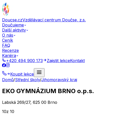
Doucse.cz
Vzdělávací centrum Doučse, z.s.
Doučujeme
Další aktivity
O nás
Ceník
FAQ
Recenze
Kariéra
+420 494 900 173
Zajistit lekce
Kontakt
Koupit lekce
Domů
/
Střední školy
/
Jihomoravský kraj
EKO GYMNÁZIUM BRNO o.p.s.
Labská 269/27, 625 00 Brno
10
z 10