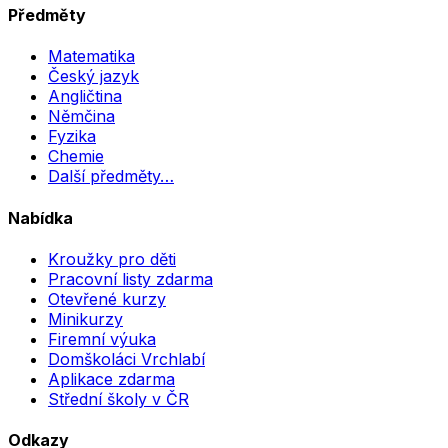
Předměty
Matematika
Český jazyk
Angličtina
Němčina
Fyzika
Chemie
Další předměty…
Nabídka
Kroužky pro děti
Pracovní listy zdarma
Otevřené kurzy
Minikurzy
Firemní výuka
Domškoláci Vrchlabí
Aplikace zdarma
Střední školy v ČR
Odkazy