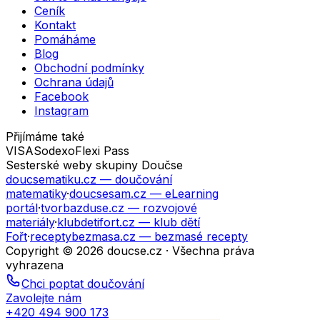
Ceník
Kontakt
Pomáháme
Blog
Obchodní podmínky
Ochrana údajů
Facebook
Instagram
Přijímáme také
VISA
Sodexo
Flexi Pass
Sesterské weby skupiny Doučse
doucsematiku.cz
— doučování
matematiky
·
doucsesam.cz
— eLearning
portál
·
tvorbazduse.cz
— rozvojové
materiály
·
klubdetifort.cz
— klub dětí
Fořt
·
receptybezmasa.cz
— bezmasé recepty
Copyright © 2026 doucse.cz · Všechna práva
vyhrazena
Chci poptat doučování
Zavolejte nám
+420 494 900 173