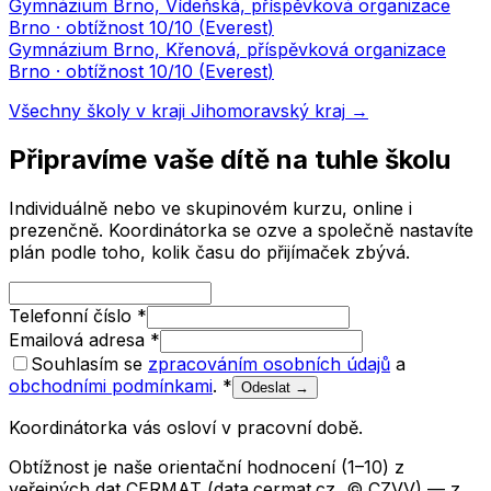
Gymnázium Brno, Vídeňská, příspěvková organizace
Brno
· obtížnost
10
/10 (
Everest
)
Gymnázium Brno, Křenová, příspěvková organizace
Brno
· obtížnost
10
/10 (
Everest
)
Všechny školy v kraji
Jihomoravský kraj
→
Připravíme vaše dítě na tuhle školu
Individuálně nebo ve skupinovém kurzu, online i
prezenčně. Koordinátorka se ozve a společně nastavíte
plán podle toho, kolik času do přijímaček zbývá.
Telefonní číslo
*
Emailová adresa
*
Souhlasím se
zpracováním osobních údajů
a
obchodními podmínkami
.
*
Odeslat →
Koordinátorka vás osloví v pracovní době.
Obtížnost je naše orientační hodnocení (1–10) z
veřejných dat CERMAT (data.cermat.cz, © CZVV) — z