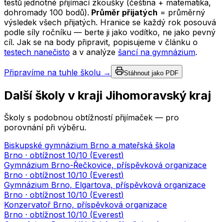
testů jednotné přijímací zkoušky (čeština + matematika,
dohromady 100 bodů).
Průměr přijatých
= průměrný
výsledek všech přijatých. Hranice se každý rok posouvá
podle síly ročníku — berte ji jako vodítko, ne jako pevný
cíl. Jak se na body připravit, popisujeme v článku o
testech nanečisto
a v analýze
šancí na gymnázium
.
Připravíme na tuhle školu →
Stáhnout jako PDF
Další školy v kraji
Jihomoravský kraj
Školy s podobnou obtížností přijímaček — pro
porovnání při výběru.
Biskupské gymnázium Brno a mateřská škola
Brno
· obtížnost
10
/10 (
Everest
)
Gymnázium Brno-Řečkovice, příspěvková organizace
Brno
· obtížnost
10
/10 (
Everest
)
Gymnázium Brno, Elgartova, příspěvková organizace
Brno
· obtížnost
10
/10 (
Everest
)
Konzervatoř Brno, příspěvková organizace
Brno
· obtížnost
10
/10 (
Everest
)