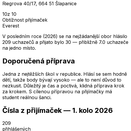
Riegrova 40/17, 664 51 Šlapanice
10
z 10
Obtížnost přijímaček
Everest
V posledním roce (2026) se na nejžádanější obor hlásilo
209 uchazečů a přijato bylo 30 — přibližně 7.0 uchazeče
na jedno místo.
Doporučená příprava
Jedna z nejtěžších škol v republice. Hlásí se sem hodně
dětí, takže body bývají vysoko — ale to není důvod to
nezkusit. Důležitý je čas a poctivá, klidná příprava krok
za krokem. S cílenou přípravou na přijímačky má
student reálnou šanci.
Čísla z přijímaček —
1. kolo
2026
209
přihlášených