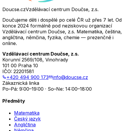
Doucse.cz
Vzdělávací centrum Doučse, z.s.
Doučujeme děti i dospělé po celé ČR už přes 7 let. Od
konce 2024 formálně pod neziskovou organizací
Vzdělávací centrum Doučse, z.s. Matematika, čeština,
angličtina, němčina, fyzika, chemie — prezenčně i
online.
Vzdělávací centrum Doučse, z.s.
Korunní 2569/108, Vinohrady
101 00 Praha 10
IČO:
22201581
+420 494 900 173
info@doucse.cz
Zákaznická linka
Po–Pá: 9:00–19:00 · So–Ne: 14:00–18:00
Předměty
Matematika
Český jazyk
Angličtina
Němčina