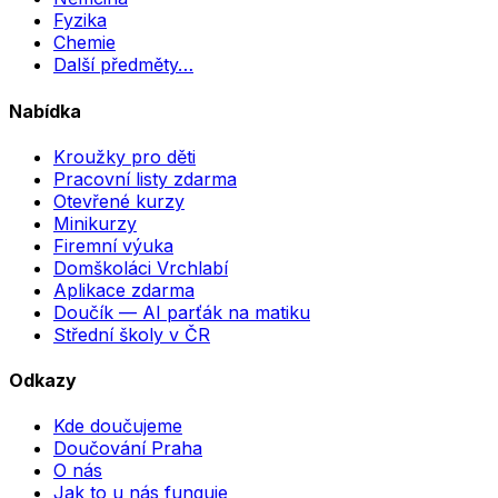
Fyzika
Chemie
Další předměty…
Nabídka
Kroužky pro děti
Pracovní listy zdarma
Otevřené kurzy
Minikurzy
Firemní výuka
Domškoláci Vrchlabí
Aplikace zdarma
Doučík — AI parťák na matiku
Střední školy v ČR
Odkazy
Kde doučujeme
Doučování Praha
O nás
Jak to u nás funguje