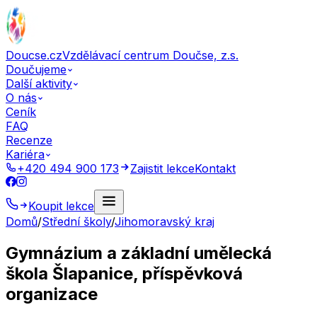
Doucse.cz
Vzdělávací centrum Doučse, z.s.
Doučujeme
Další aktivity
O nás
Ceník
FAQ
Recenze
Kariéra
+420 494 900 173
Zajistit lekce
Kontakt
Koupit lekce
Domů
/
Střední školy
/
Jihomoravský kraj
Gymnázium a základní umělecká
škola Šlapanice, příspěvková
organizace