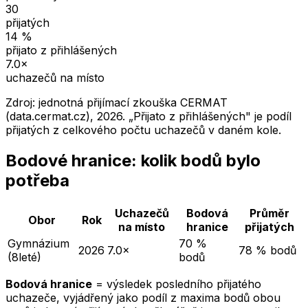
30
přijatých
14
%
přijato z přihlášených
7.0
×
uchazečů na místo
Zdroj: jednotná přijímací zkouška CERMAT
(data.cermat.cz),
2026
. „Přijato z přihlášených" je podíl
přijatých z celkového počtu uchazečů v daném kole.
Bodové hranice: kolik bodů bylo
potřeba
Uchazečů
Bodová
Průměr
Obor
Rok
na místo
hranice
přijatých
Gymnázium
70 %
2026
7.0×
78 % bodů
(8leté)
bodů
Bodová hranice
= výsledek posledního přijatého
uchazeče, vyjádřený jako podíl z maxima bodů obou